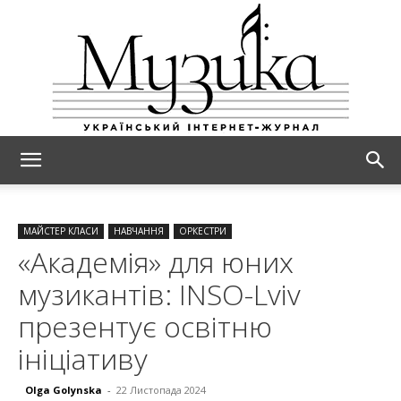
МУЗИКА
МАЙСТЕР КЛАСИ
НАВЧАННЯ
ОРКЕСТРИ
«Академія» для юних
музикантів: INSO-Lviv
презентує освітню
ініціативу
Olga Golynska
-
22 Листопада 2024