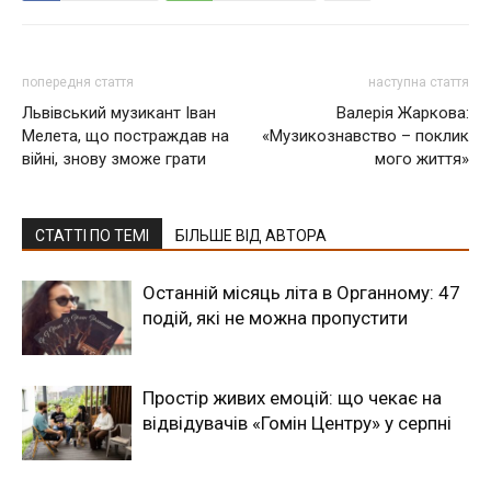
попередня стаття
наступна стаття
Львівський музикант Іван
Валерія Жаркова:
Мелета, що постраждав на
«Музикознавство – поклик
війні, знову зможе грати
мого життя»
СТАТТІ ПО ТЕМІ
БІЛЬШЕ ВІД АВТОРА
Останній місяць літа в Органному: 47
подій, які не можна пропустити
Простір живих емоцій: що чекає на
відвідувачів «Гомін Центру» у серпні