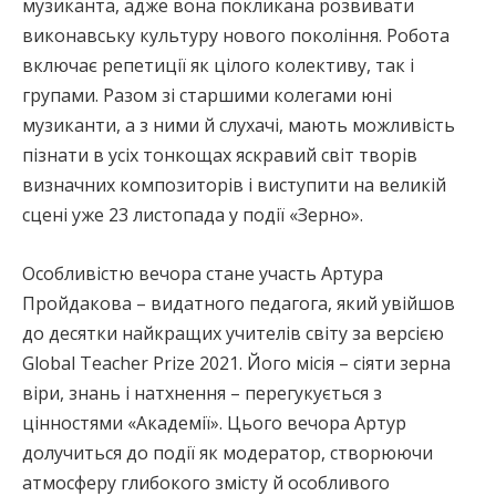
музиканта, адже вона покликана розвивати
виконавську культуру нового покоління. Робота
включає репетиції як цілого колективу, так і
групами. Разом зі старшими колегами юні
музиканти, а з ними й слухачі, мають можливість
пізнати в усіх тонкощах яскравий світ творів
визначних композиторів і виступити на великій
сцені уже 23 листопада у події «Зерно».
Особливістю вечора стане участь Артура
Пройдакова – видатного педагога, який увійшов
до десятки найкращих учителів світу за версією
Global Teacher Prize 2021. Його місія – сіяти зерна
віри, знань і натхнення – перегукується з
цінностями «Академії». Цього вечора Артур
долучиться до події як модератор, створюючи
атмосферу глибокого змісту й особливого