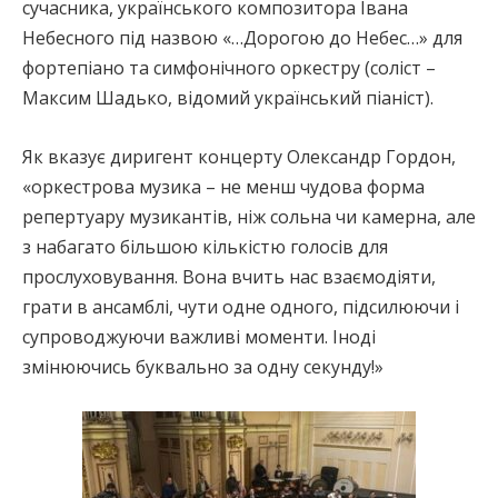
сучасника, українського композитора Івана
Небесного під назвою «…Дорогою до Небес…» для
фортепіано та симфонічного оркестру (соліст –
Максим Шадько, відомий український піаніст).
Як вказує диригент концерту Олександр Гордон,
«оркестрова музика – не менш чудова форма
репертуару музикантів, ніж сольна чи камерна, але
з набагато більшою кількістю голосів для
прослуховування. Вона вчить нас взаємодіяти,
грати в ансамблі, чути одне одного, підсилюючи і
супроводжуючи важливі моменти. Іноді
змінюючись буквально за одну секунду!»