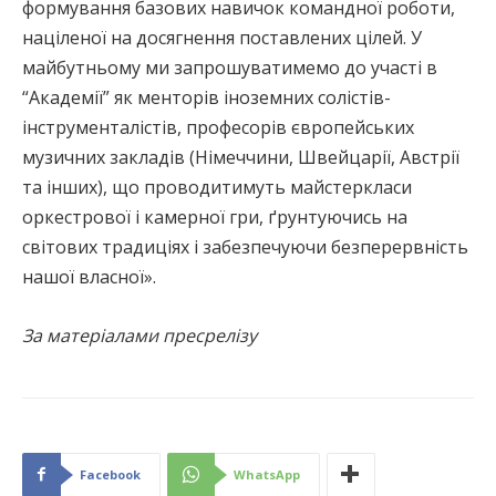
формування базових навичок командної роботи,
націленої на досягнення поставлених цілей. У
майбутньому ми запрошуватимемо до участі в
“Академії” як менторів іноземних солістів-
інструменталістів, професорів європейських
музичних закладів (Німеччини, Швейцарії, Австрії
та інших), що проводитимуть майстеркласи
оркестрової і камерної гри, ґрунтуючись на
світових традиціях і забезпечуючи безперервність
нашої власної».
За матеріалами пресрелізу
Facebook
WhatsApp