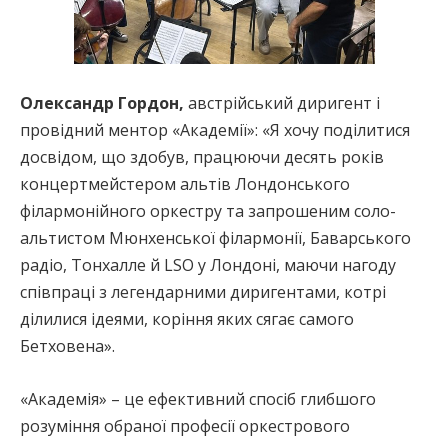
Олександр Гордон,
австрійський диригент і
провідний ментор «Академії»: «Я хочу поділитися
досвідом, що здобув, працюючи десять років
концертмейстером альтів Лондонського
філармонійного оркестру та запрошеним соло-
альтистом Мюнхенської філармонії, Баварського
радіо, Тонхалле й LSO у Лондоні, маючи нагоду
співпраці з легендарними диригентами, котрі
ділилися ідеями, коріння яких сягає самого
Бетховена».
«Академія» – це ефективний спосіб глибшого
розуміння обраної професії оркестрового