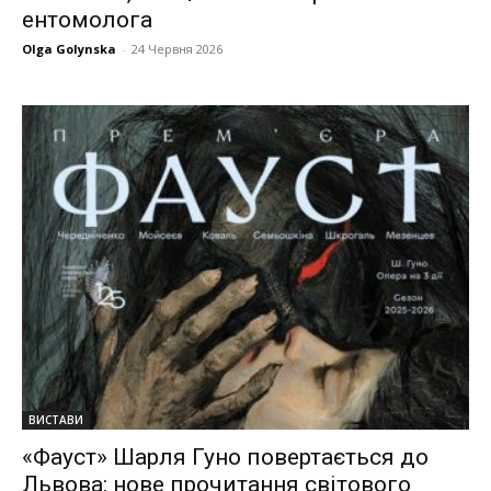
ентомолога
Olga Golynska
-
24 Червня 2026
ВИСТАВИ
«Фауст» Шарля Гуно повертається до
Львова: нове прочитання світового