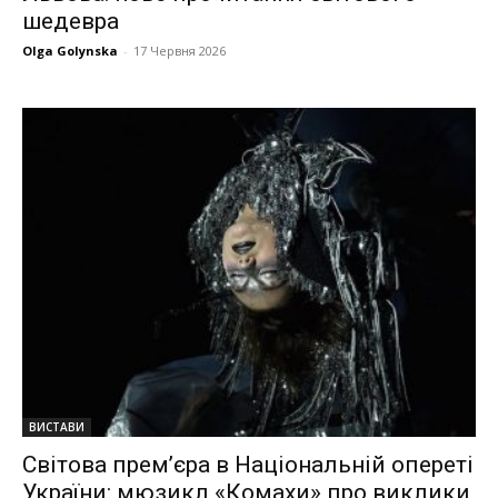
шедевра
Olga Golynska
-
17 Червня 2026
ВИСТАВИ
Світова прем’єра в Національній опереті
України: мюзикл «Комахи» про виклики