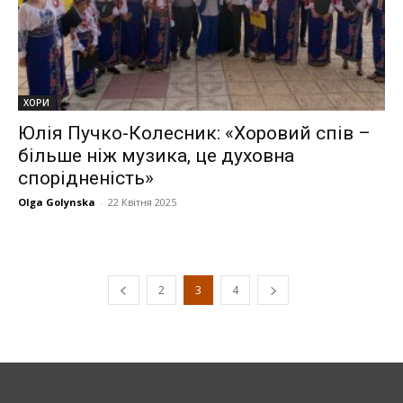
ХОРИ
Юлія Пучко-Колесник: «Хоровий спів –
більше ніж музика, це духовна
спорідненість»
Olga Golynska
-
22 Квітня 2025
2
3
4