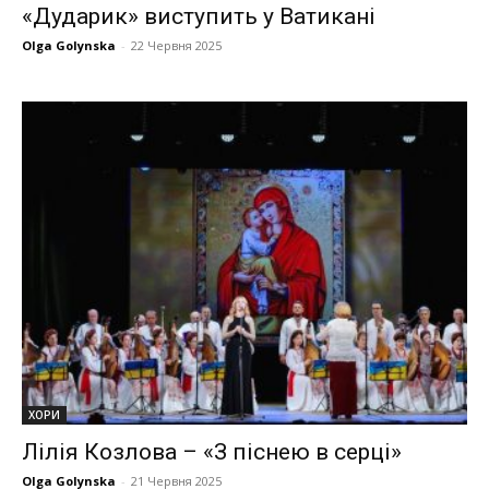
«Дударик» виступить у Ватикані
Olga Golynska
-
22 Червня 2025
ХОРИ
Лілія Козлова – «З піснею в серці»
Olga Golynska
-
21 Червня 2025