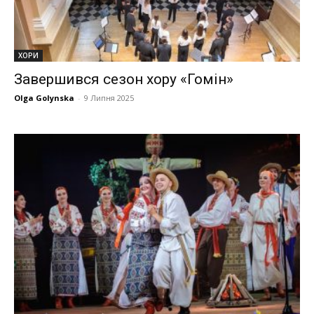
ХОРИ
Завершився сезон хору «Гомін»
Olga Golynska
-
9 Липня 2025