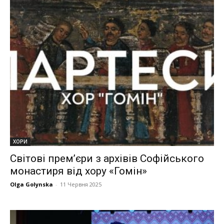
ХОРИ
Світові премʼєри з архівів Софійського
монастиря від хору «Гомін»
Olga Golynska
-
11 Червня 2025