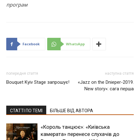
програм
Facebook
WhatsApp
попередня стаття
наступна стаття
Bouquet Kyiv Stage запрошує!
«Jazz on the Dnieper-2019.
New story»: сага перша
СТАТТІ ПО ТЕМІ
БІЛЬШЕ ВІД АВТОРА
«Король танцює»: «Київська
камерата» перенесе слухачів до