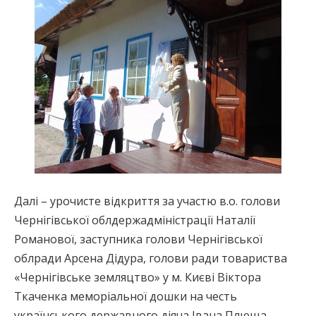
Далі – урочисте відкриття за участю в.о. голови
Чернігівської облдержадміністрації Наталії
Романової, заступника голови Чернігівської
облради Арсена Дідура, голови ради товариства
«Чернігівське земляцтво» у м. Києві Віктора
Ткаченка меморіальної дошки на честь
українського державного діяча Івана Плюща,