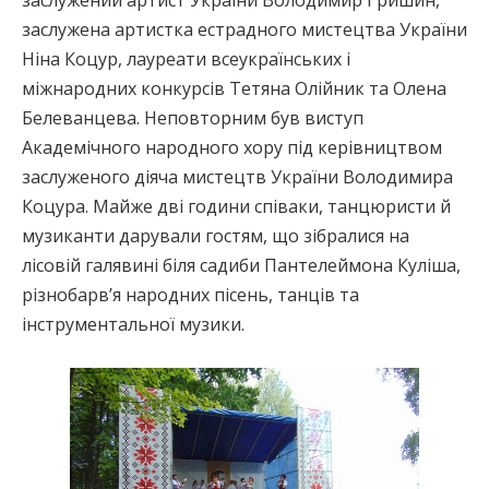
заслужений артист України Володимир Гришин,
заслужена артистка естрадного мистецтва України
Ніна Коцур, лауреати всеукраїнських і
міжнародних конкурсів Тетяна Олійник та Олена
Белеванцева. Неповторним був виступ
Академічного народного хору під керівництвом
заслуженого діяча мистецтв України Володимира
Коцура. Майже дві години співаки, танцюристи й
музиканти дарували гостям, що зібралися на
лісовій галявині біля садиби Пантелеймона Куліша,
різнобарв’я народних пісень, танців та
інструментальної музики.