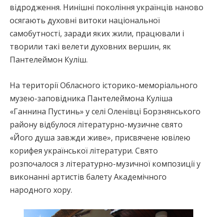
відродження. Нинішні покоління українців наново
осягають духовні витоки національної
самобутності, заради яких жили, працювали і
творили такі велети духовних вершин, як
Пантелеймон Куліш.
На території Обласного історико-меморіального
музею-заповідника Пантелеймона Куліша
«Ганнина Пустинь» у селі Оленівці Борзнянського
району відбулося літературно-музичне свято
«Його душа завжди живе», присвячене ювілею
корифея української літератури. Свято
розпочалося з літературно-музичної композиції у
виконанні артистів балету Академічного
народного хору.