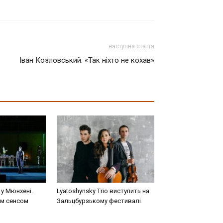
наступна стаття
Іван Козловський: «Так ніхто не кохав»
 у Мюнхені.
Lyatoshynsky Trio виступить на
им сенсом
Зальцбурзькому фестивалі