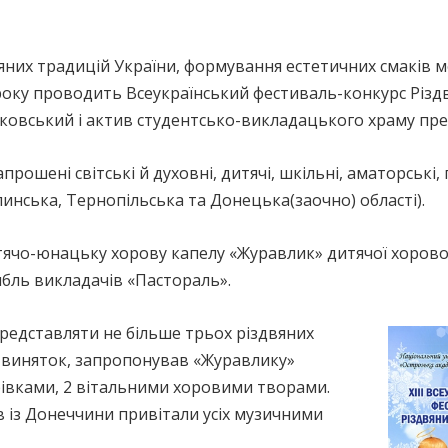
вяних традицій України, формування естетичних смаків 
оку проводить Всеукраїнський фестиваль-конкурс Різдв
уковський і актив студентсько-викладацького храму пр
прошені світські й духовні, дитячі, шкільні, аматорські, 
инська, Тернопільська та Донецька(заочно) області).
тячо-юнацьку хорову капелу «Журавлик» дитячої хорово
бль викладачів «Пастораль».
редставляти не більше трьох різдвяних
як виняток, запропонував «Журавлику»
івками, 2 вітальними хоровими творами.
в із Донеччини привітали усіх музичними