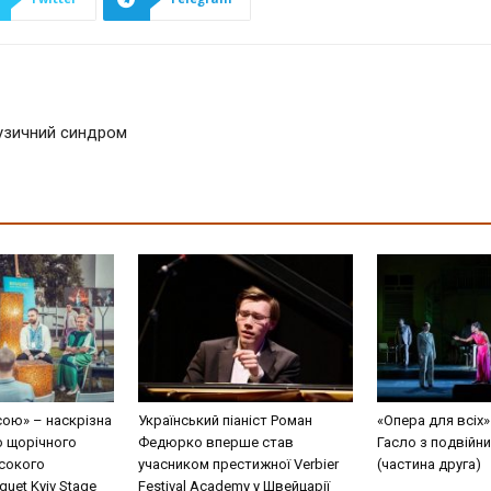
узичний синдром
сою» – наскрізна
Український піаніст Роман
«Опера для всіх»
о щорічного
Федюрко вперше став
Гасло з подвійн
сокого
учасником престижної Verbier
(частина друга)
uet Kyiv Stage
Festival Academy у Швейцарії