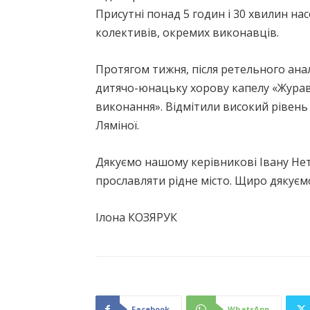
Присутні понад 5 годин і 30 хвилин 
колективів, окремих виконавців.
Протягом тижня, після ретельного ана
дитячо-юнацьку хорову капелу «Журавл
виконання». Відмітили високий рівень
Ляміної.
Дякуємо нашому керівникові Івану Нете
прославляти рідне місто. Щиро дякуємо
Ілона КОЗЯРУК
Facebook
WhatsApp