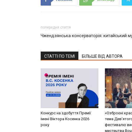
попередня стаття
Чжендзянська консерваторія: китайський м
СТАТТІ ПО ТЕМІ
БІЛЬШЕ ВІД АВТОРА
Конкурс на здобуття Премії
«Озброєні кра
імені Віктора Косенка 2026
тема Дев’ятог
року
фестивалю ви
мистецтва Bouq