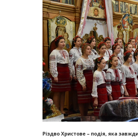
Різдво Христове – подія, яка завжд