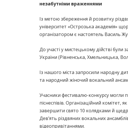
незабутніми враженнями
Із метою збереження й розвитку різд
університет «Острозька академія» щор
організатором є настоятель Василь Ж
До участі у мистецькому дійстві були за
України (Рівненська, Хмельницька, Вол
Із нашого міста запросили народну ди
та народний жіночий вокальний ансам
Учасники фестивалю-конкурсу могли п
піснеспівів. Організаційний комітет, 
завершити свято 10 колядками й щедр
Дев’ять різдвяних вокальних ансамблі
відеопривітаннями.