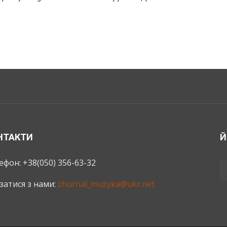
НТАКТИ
Й
ефон: +38(050) 356-63-32
язатися з нами:
zhurnal_muzyka@ukr.net