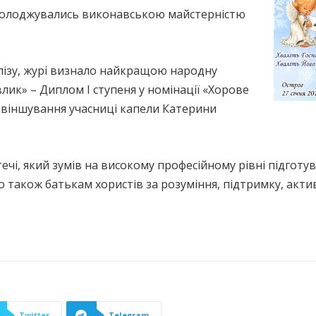
насолоджувались виконавською майстерністю
лізу, журі визнало найкращою народну
ик» – Диплом І ступеня у номінації «Хорове
 віншування учасниці капели Катерини
чі, який зумів на високому професійному рівні підготув
 також батькам хористів за розуміння, підтримку, актив
Twitter
Telegram