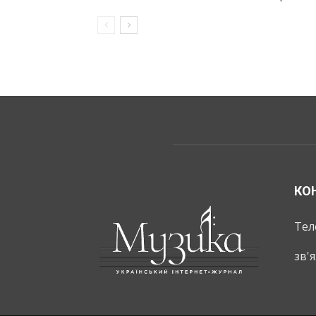
КО
Тел
зв'