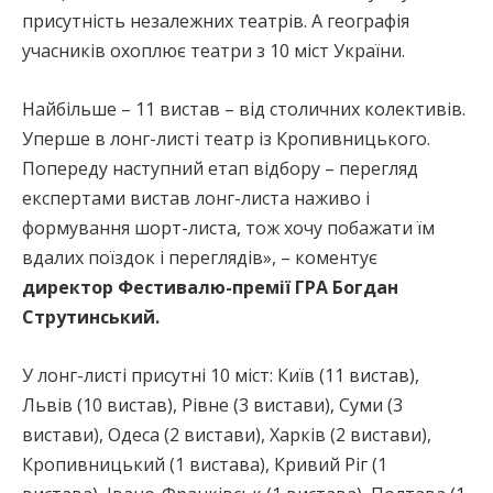
присутність незалежних театрів. А географія
учасників охоплює театри з 10 міст України.
Найбільше – 11 вистав – від столичних колективів.
Уперше в лонг-листі театр із Кропивницького.
Попереду наступний етап відбору – перегляд
експертами вистав лонг-листа наживо і
формування шорт-листа, тож хочу побажати їм
вдалих поїздок і переглядів», – коментує
директор Фестивалю-премії ГРА Богдан
Струтинський.
У лонг-листі присутні 10 міст: Київ (11 вистав),
Львів (10 вистав), Рівне (3 вистави), Суми (3
вистави), Одеса (2 вистави), Харків (2 вистави),
Кропивницький (1 вистава), Кривий Ріг (1