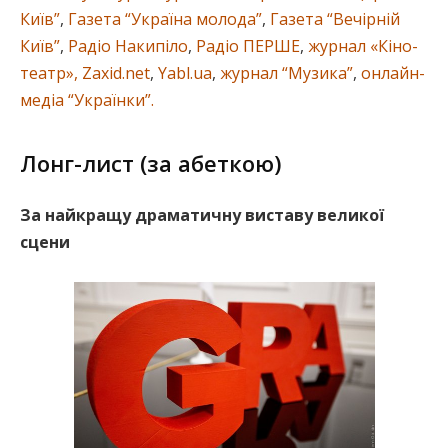
Київ”
,
Газета “Україна молода”
,
Газета “Вечірній
Київ”
,
Радіо Накипіло
,
Радіо ПЕРШЕ
,
журнал «Кіно-
театр»,
Zaxid.net
,
Yabl.ua
,
журнал “Музика”
,
онлайн-
медіа “Українки”.
Лонг-лист (за абеткою)
За найкращу драматичну виставу великої
сцени