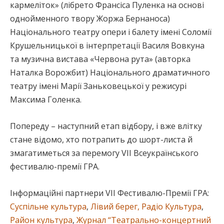
кармеліток» (лібрето Франсіса Пуленка на основі
однойменного твору Жоржа Бернаноса)
Національного театру опери і балету імені Соломії
Крушельницької в інтерпретації Василя Вовкуна
та музична вистава «Червона рута» (авторка
Наталка Ворожбит) Національного драматичного
театру імені Марії Заньковецької у режисурі
Максима Голенка.
Попереду – наступний етап відбору, і вже влітку
стане відомо, хто потрапить до шорт-листа й
змагатиметься за перемогу VII Всеукраїнського
фестивалю-премії ГРА.
Інформаційні партнери VII Фестивалю-Премії ГРА:
Суспільне культура
,
Лівий берег,
Радіо Культура
,
Район культура
,
Журнал “Театрально-концертний