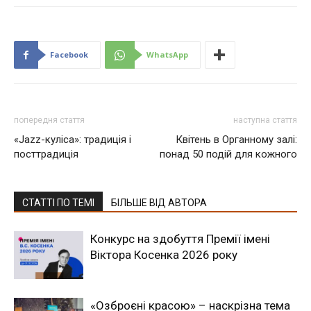
Facebook
WhatsApp
попередня стаття
наступна стаття
«Jazz-куліса»: традиція і
Квітень в Органному залі:
посттрадиція
понад 50 подій для кожного
СТАТТІ ПО ТЕМІ
БІЛЬШЕ ВІД АВТОРА
Конкурс на здобуття Премії імені
Віктора Косенка 2026 року
«Озброєні красою» – наскрізна тема