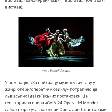
вистава), Івано-Франківськ (1 вистава), Полтава (1
вистава).
Фото Валерії Ландар
У номінацію «За найкращу музичну виставу у
жанрі опери/оперети/мюзиклу» потрапило дві
львівських і дві київських постановки. Це
геоісторична опера «GAIA-24. Opera del Mondo»
лабораторії сучасної опери Opera aperta, авторами