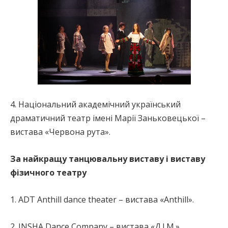
4. Національний академічний український
драматичний театр імені Марії Заньковецької –
вистава «Червона рута».
За найкращу танцювальну виставу і виставу
фізичного театру
1. ADT Anthill dance theater – вистава «Anthill».
2. INSHA Dance Company – вистава «Д.І.М.».