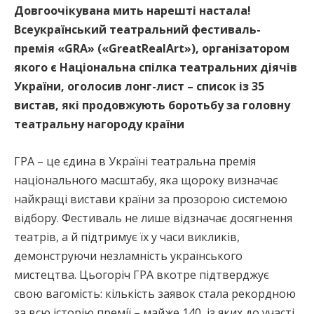
Довгоочікувана мить нарешті настала!
Всеукраїнський театральний фестиваль-
премія «GRA» («GreatRealArt»), організатором
якого є Національна спілка театральних діячів
України, оголосив лонг-лист – список із 35
вистав, які продовжують боротьбу за головну
театральну нагороду країни
ГРА – це єдина в Україні театральна премія
національного масштабу, яка щороку визначає
найкращі вистави країни за прозорою системою
відбору. Фестиваль не лише відзначає досягнення
театрів, а й підтримує їх у часи викликів,
демонструючи незламність українського
мистецтва. Цьогоріч ГРА вкотре підтверджує
свою вагомість: кількість заявок стала рекордною
за всю історію премії – майже 140, із яких до участі