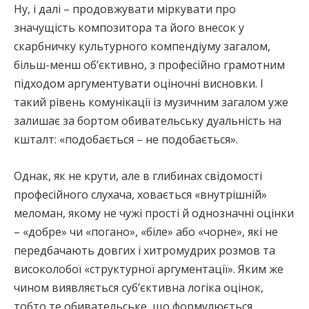
Ну, і далі – продовжувати міркувати про
значущість композитора та його внесок у
скарбничку культурного компендіуму загалом,
більш-менш об’єктивно, з професійно грамотним
підходом аргументувати оціночні висновки. І
такий рівень комунікації із музичним загалом уже
залишає за бортом обивательську дуальність на
кшталт: «подобається – не подобається».
Однак, як не крути, але в глибинах свідомості
професійного слухача, ховається «внутрішній»
меломан, якому не чужі прості й однозначні оцінки
– «добре» чи «погано», «біле» або «чорне», які не
передбачають довгих і хитромудрих розмов та
високолобої «структурної аргументації». Яким же
чином виявляється суб’єктивна логіка оцінок,
тобто те обивательське, що формулюється