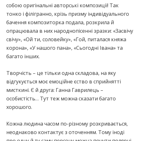
собою оригінальні авторські композиції! Так
тонко і філігранно, крізь призму індивідуального
бачення композиторка подала, розкрила й
опрацювала в них народнопісенні зразки: «Засвічу
свічу», «Ой ти, соловейку», «Гой, питалася княжа
корона», «У нашого пана», «Сьогодні Івана» та
багато інших.
Творчість – це тільки одна складова, на яку
відгукується моє емоційне єство в сприйнятті
мисткині. Є й друга: Ганна Гаврилець –
особистість… Тут теж можна сказати багато
хорошого.
Кожна людина часом по-різному розкривається,
неоднаково контактує з оточенням. Тому іноді
про одну й ту саму персону можна почути полярні