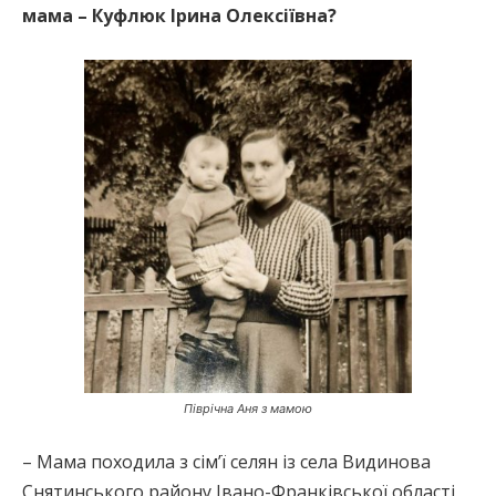
мама – Куфлюк Ірина Олексіївна?
Піврічна Аня з мамою
– Мама походила з сім’ї селян із села Видинова
Снятинського району Івано-Франківської області,