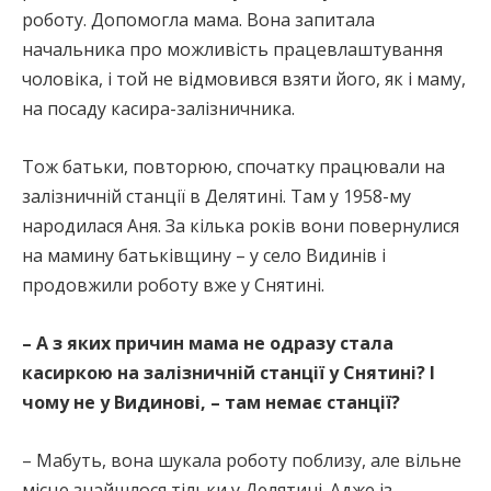
роботу. Допомогла мама. Вона запитала
начальника про можливість працевлаштування
чоловіка, і той не відмовився взяти його, як і маму,
на посаду касира-залізничника.
Тож батьки, повторюю, спочатку працювали на
залізничній станції в Делятині. Там у 1958-му
народилася Аня. За кілька років вони повернулися
на мамину батьківщину – у село Видинів і
продовжили роботу вже у Снятині.
– А з яких причин мама не одразу стала
касиркою на залізничній станції у Снятині? І
чому не у Видинові, – там немає станції?
– Мабуть, вона шукала роботу поблизу, але вільне
місце знайшлося тільки у Делятині. Адже із