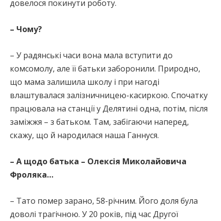
довелося покинути роботу.
– Чому?
– У радянські часи вона мала вступити до
комсомолу, але її батьки заборонили. Природно,
що мама залишила школу і при нагоді
влаштувалася залізничницею-касиркою. Спочатку
працювала на станції у Делятині одна, потім, після
заміжжя – з батьком. Там, забігаючи наперед,
скажу, що й народилася наша Ганнуся.
– А щодо батька – Олексія Миколайовича
Фроляка…
– Тато помер зарано, 58-річним. Його доля була
доволі трагічною. У 20 років, під час Другої