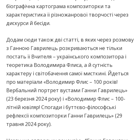
біографічна картограма композиторки та
характеристика її різножанрової творчості через
дискурси й бесіди.
Додам сюди також дві статті, в яких через розмову
з Ганною Гаврилець розкриваються не тільки
постать її Вчителя – українського композитора і
теоретика Володимира Флиса, а й сутність
характеру і світобачення самої мисткині. Йдеться
про матеріали «Володимир Флис – 100 років!
Вербальний портрет вустами Ганни Гаврилець»
(23 березня 2024 року) і «Володимир Флис – 100-
літній ювіляр! Спогади і буттєво-філософські
рефлексії композиторки Ганни Гаврилець» (29
травня 2024 року).