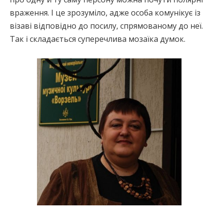
враження. І це зрозуміло, адже особа комунікує із
візаві відповідно до посилу, спрямованому до неї.
Так і складається суперечлива мозаїка думок.