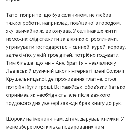
Тато, попри те, що був селянином, не любив
тяжкої роботи, наприклад, пов’язаної з городом,
яку, звичайно ж, виконував. У селі інакше жити
неможна: слід стежити за ділянкою, рослинами,
утримувати господарство – свиней, курей, корову,
адже сім’ю, у якій троє дітей, потрібно годувати.
Тим більше, що ми – Аня, брат і я – навчалися у
Львівській музичній школі-інтернаті імені Соломії
Крушельницької, де проживання платне, отже,
потрібні були гроші. Всі хазяйські обов’язки батько
сприймав як необхідність, але після важкого
трудового дня увечері завжди брав книгу до рук.
Щороку на іменини нам, дітям, дарував книжки. У
мене збереглося кілька подарованих ним