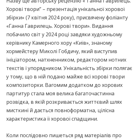
Назву ще авторську рецензію «“Ганна Гаврилець.
Хорові твори” – презентація унікальної хорової
збірки» (7 квітня 2024 року), присвячену фоліанту
«Ганна Гаврилець. Хорові твори». Видання
побачило світ у 2024 році завдяки художньому
керівнику Камерного хору «Київ», знаному
хормейстеру Миколі Гобдичу, який виступив
ініціатором, натхненником, редактором нотних
текстів і упорядником. Унікальність збірки полягає
у тому, що в ній подано майже всі хорові твори
композиторки. Вагомим додатком до хорових
партитур стала моя велика багаточастинна
розвідка, в якій розкривається життєвий шлях
мисткині й дається повноформатна, цілісна
характеристика її хорової спадщини.
Коли послідовно пишеться ряд матеріалів про