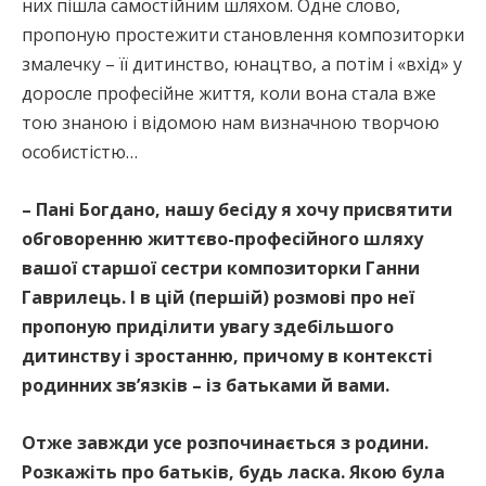
них пішла самостійним шляхом. Одне слово,
пропоную простежити становлення композиторки
змалечку – її дитинство, юнацтво, а потім і «вхід» у
доросле професійне життя, коли вона стала вже
тою знаною і відомою нам визначною творчою
особистістю…
– Пані Богдано, нашу бесіду я хочу присвятити
обговоренню життєво-професійного шляху
вашої старшої сестри композиторки Ганни
Гаврилець. І в цій (першій) розмові про неї
пропоную приділити увагу здебільшого
дитинству і зростанню, причому в контексті
родинних зв’язків – із батьками й вами.
Отже завжди усе розпочинається з родини.
Розкажіть про батьків, будь ласка. Якою була