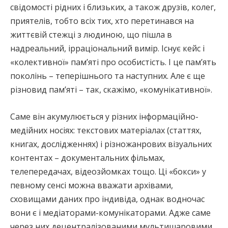
свідомості рідних і близьких, а також друзів, колег,
приятелів, тобто всіх тих, хто перетинався на
життєвій стежці з людиною, що пішла в
надреальний, ірраціональний вимір. Існує кейс і
«колективної» пам’яті про особистість. І це пам’ять
поколінь – теперішнього та наступних. Але є ще
різновид пам’яті – так, скажімо, «комунікативної».
Саме він акумулюється у різних інформаційно-
медійних носіях: текстових матеріалах (статтях,
книгах, дослідженнях) і різножанрових візуальних
контентах – документальних фільмах,
телепередачах, відеозйомках тощо. Ці «бокси» у
певному сенсі можна вважати архівами,
сховищами даних про індивіда, однак водночас
вони є і медіаторами-комунікаторами. Адже саме
через них децентралізованими мультишаровими