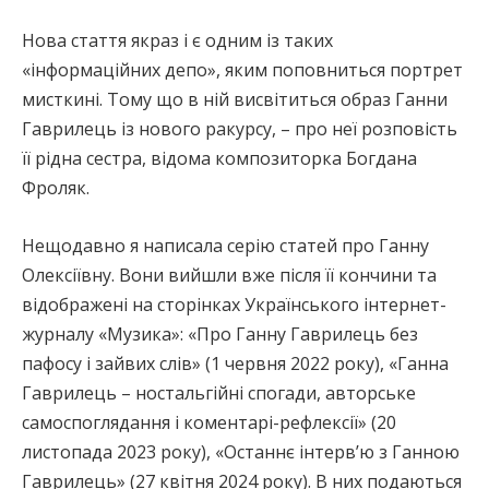
Нова стаття якраз і є одним із таких
«інформаційних депо», яким поповниться портрет
мисткині. Тому що в ній висвітиться образ Ганни
Гаврилець із нового ракурсу, – про неї розповість
її рідна сестра, відома композиторка Богдана
Фроляк.
Нещодавно я написала серію статей про Ганну
Олексіївну. Вони вийшли вже після її кончини та
відображені на сторінках Українського інтернет-
журналу «Музика»: «Про Ганну Гаврилець без
пафосу і зайвих слів» (1 червня 2022 року), «Ганна
Гаврилець – ностальгійні спогади, авторське
самоспоглядання і коментарі-рефлексії» (20
листопада 2023 року), «Останнє інтерв’ю з Ганною
Гаврилець» (27 квітня 2024 року). В них подаються