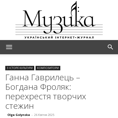
МУЗИКА
З ІСТОРІЇ КУЛЬТУРИ
КОМПОЗИТОРИ
Ганна Гаврилець –
Богдана Фроляк:
перехрестя творчих
стежин
Olga Golynska
-
26 Квітня 2025