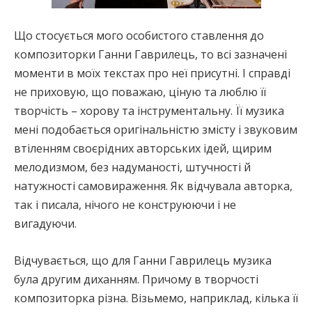
Що стосується мого особистого ставлення до
композиторки Ганни Гаврилець, то всі зазначені
моменти в моїх текстах про неї присутні. І справді
не приховую, що поважаю, ціную та люблю її
творчість – хорову та інструментальну. Її музика
мені подобається оригінальністю змісту і звуковим
втіленням своєрідних авторських ідей, щирим
мелодизмом, без надуманості, штучності й
натужності самовираження. Як відчувала авторка,
так і писала, нічого не конструюючи і не
вигадуючи.
Відчувається, що для Ганни Гаврилець музика
була другим диханням. Причому в творчості
композиторка різна. Візьмемо, наприклад, кілька її