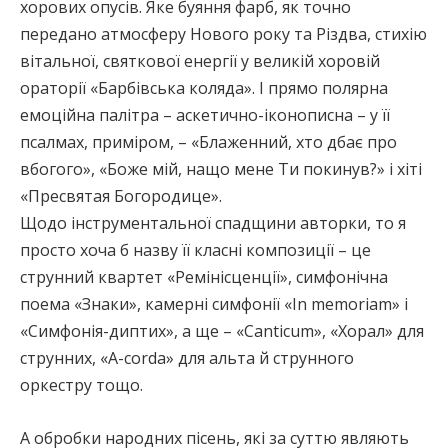
хорових опусів. Яке буяння фарб, як точно
передано атмосферу Нового року та Різдва, стихію
вітальної, святкової енергії у великій хоровій
ораторії «Барбівська коляда». І прямо полярна
емоційна палітра – аскетично-іконописна – у її
псалмах, приміром, – «Блаженний, хто дбає про
вбогого», «Боже мій, нащо мене Ти покинув?» і хіті
«Пресвятая Богородице».
Щодо інструментальної спадщини авторки, то я
просто хоча б назву її класні композиції – це
струнний квартет «Ремінісценції», симфонічна
поема «Знаки», камерні симфонії «In memoriam» і
«Симфонія-диптих», а ще – «Canticum», «Хорал» для
струнних, «А-соrda» для альта й струнного
оркестру тощо.
А обробки народних пісень, які за суттю являють