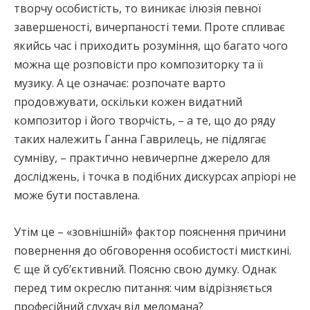
творчу особистість, то виникає ілюзія певної
завершеності, вичерпаності теми. Проте спливає
якийсь час і приходить розуміння, що багато чого
можна ще розповісти про композиторку та її
музику. А це означає: розпочате варто
продовжувати, оскільки кожен видатний
композитор і його творчість, – а те, що до ряду
таких належить Ганна Гаврилець, не підлягає
сумніву, – практично невичерпне джерело для
досліджень, і точка в подібних дискурсах апріорі не
може бути поставлена.
Утім це – «зовнішній» фактор пояснення причини
повернення до обговорення особистості мисткині.
Є ще й суб’єктивний. Поясню свою думку. Однак
перед тим окреслю питання: чим відрізняється
професійний слухач від меломана?