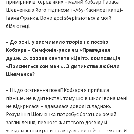
примірників, серед яких – малий Кобзар Тараса
Шевченка з його підписом і «Абу-Касимові капці»
Івана Франка. Вони досі зберігаються в моїй
бібліотеці.
– До речі, у вас чимало творів на поезію
Кобзаря – Симфонія-реквієм «Праведная
душе…», хорова кантата «Цвіт», композиція
«Присниться сон мені». З дитинства любили
Шевченка?
– Ні, до осягнення поезії Кобзаря я прийшла
пізніше, не в дитинстві, тому що в школі вона мені
не відкрилася, – здавалася доволі складною.
Розуміння Шевченка потребує багатьох речей –
заглиблення, певного життєвого досвіду й
усвідомлення краси та актуальності його текстів. Я