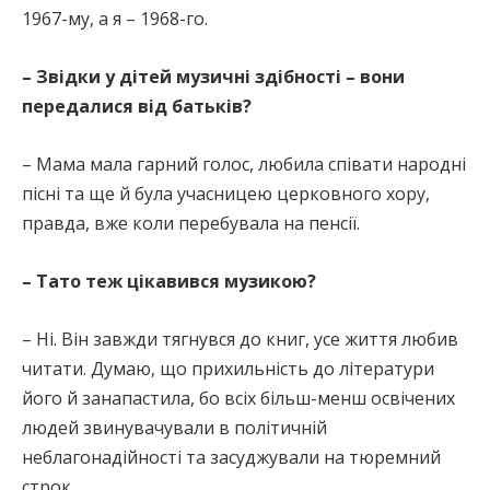
1967-му, а я – 1968-го.
– Звідки у дітей музичні здібності – вони
передалися від батьків?
– Мама мала гарний голос, любила співати народні
пісні та ще й була учасницею церковного хору,
правда, вже коли перебувала на пенсії.
– Тато теж цікавився музикою?
– Ні. Він завжди тягнувся до книг, усе життя любив
читати. Думаю, що прихильність до літератури
його й занапастила, бо всіх більш-менш освічених
людей звинувачували в політичній
неблагонадійності та засуджували на тюремний
строк.