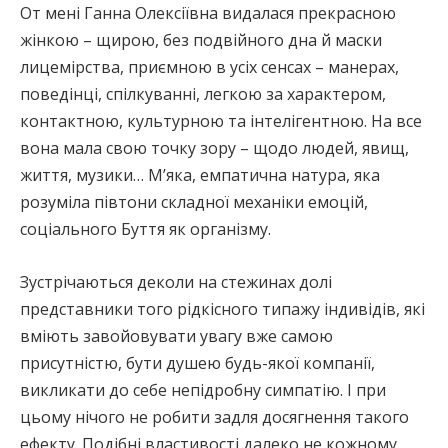
От мені Ганна Олексіївна видалася прекрасною
жінкою – щирою, без подвійного дна й маски
лицемірства, приємною в усіх сенсах – манерах,
поведінці, спілкуванні, легкою за характером,
контактною, культурною та інтелігентною. На все
вона мала свою точку зору – щодо людей, явищ,
життя, музики… М’яка, емпатична натура, яка
розуміла півтони складної механіки емоцій,
соціального Буття як організму.
Зустрічаються деколи на стежинах долі
представники того рідкісного типажу індивідів, які
вміють завойовувати увагу вже самою
присутністю, бути душею будь-якої компанії,
викликати до себе непідробну симпатію. І при
цьому нічого не робити задля досягнення такого
ефекту. Подібні властивості далеко не кожному