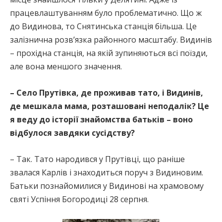
працевлаштуванням було проблематично. Що ж
до Видинова, то Снятинська станція більша. Це
залізнична розв’язка районного масштабу. Видинів
– прохідна станція, на якій зупиняються всі поїзди,
але вона меншого значення.
– Село Прутівка, де проживав тато, і Видинів,
де мешкала мама, розташовані неподалік? Це
я веду до історії знайомства батьків – воно
відбулося завдяки сусідству?
– Так. Тато народився у Прутівці, що раніше
звалася Карлів і знаходиться поруч з Видиновим.
Батьки познайомилися у Видинові на храмовому
святі Успіння Богородиці 28 серпня.