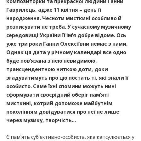
композиторки та прекрасної людини Ганни
Гаврилець, адже 11 квітня – день її
народження. Чесноти мисткині особливо й
розписувати не треба. У сучасному музичному
середовищі України її ім’я добре відоме. Ось
уже три роки Ганни Олексіївни немає з нами.
Однак ця дата у річному календарі все одно
буде пов’язана з нею невидимою,
трансцендентною ниткою доти, доки
згадуватимуть про цю постать ті, які знали її
особисто. Саме їхні спомини можуть нині
сформувати своєрідний оберіг пам’яті
мисткині, котрий допоможе майбутнім
поколінням довідуватися про неї не лише
через музику, творчість…
Є пам’ять суб’єктивно-особиста, яка капсулюється у