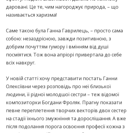
даровані. Це те, чим нагороджує природа, – що
називається харизма!
Саме такою була Ганна Гаврилець, – просто сама
собою: незаздрісною, завжди позитивною, з
добрим почуттям гумору і вмінням від душі
посміятися. Тож вона апріорі привертала до себе
всіх навкруг.
У новій статті хочу представити постать Ганни
Олексіївни через розповідь про неї близької
людини, її рідної молодшої сестри – теж відомої
композиторки Богдани Фроляк. Прагну показати
певне переплетення творчих векторів двох сестер
на стадії їхнього змужніння та дорослішання. А вже
після подолання порога освоєння професії кожна з