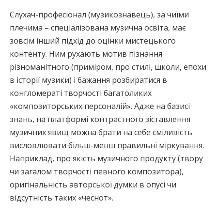
Слухач-професіонал (музикознавець), за чиїми
плечима – спеціалізована музична освіта, має
зовсім інший підхід до оцінки мистецького
контенту. Ним рухають мотив пізнання
різноманітного (приміром, про стилі, школи, епохи
в історії музики) і бажання розбиратися в
конгломераті творчості багатоликих
«композиторських персоналій». Адже на базисі
знань, на платформі контрастного зіставлення
музичних явищ можна брати на себе сміливість
висловлювати більш-менш правильні міркування.
Наприклад, про якість музичного продукту (твору
чи загалом творчості певного композитора),
оригінальність авторської думки в опусі чи
відсутність таких «чеснот».