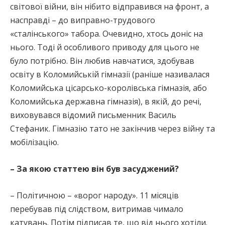
світової війни, він нібито відправився на фронт, а
насправді – до виправно-трудового
«сталінського» табора. Очевидно, хтось доніс на
нього. Тоді й особливого приводу для цього не
було потрібно. Він любив навчатися, здобував
освіту в Коломийській гімназії (раніше називалася
Коломийська цісарсько-королівська гімназія, або
Коломийська державна гімназія), в якій, до речі,
виховувався відомий письменник Василь
Стефаник. Гімназію тато не закінчив через війну та
мобілізацію.
– За якою статтею він був засуджений?
– Політичною – «ворог народу». 11 місяців
перебував під слідством, витримав чимало
катувань. Потім підписав те, що від нього хотіли.