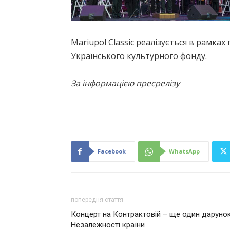
Mariupol Classic реалізується в рамка
Українського культурного фонду.
За інформацією пресрелізу
Facebook
WhatsApp
попередня стаття
Концерт на Контрактовій – ще один даруно
Незалежності країни