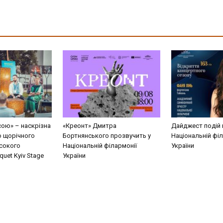
сою» – наскрізна
«Креонт» Дмитра
Дайджест подій 
о щорічного
Бортнянського прозвучить у
Національній філ
сокого
Національній філармонії
України
uet Kyiv Stage
України