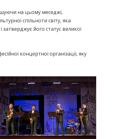
ошуючи на цьому меседжі,
льтурної спільноти світу, яка
і затверджує його статус великої
сійної концертної організації, яку