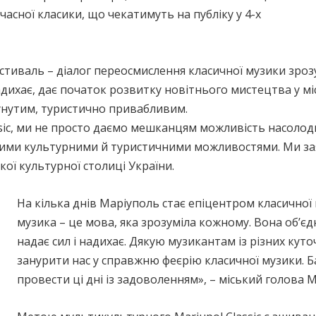
учасної класики, що чекатимуть на публіку у 4-х
тиваль – діалог переосмислення класичної музики зрозу
 надихає, дає початок розвитку новітнього мистецтва у мі
сунутим, туристично привабливим.
lassic, ми не просто даємо мешканцям можливість насол
зними культурними й туристичними можливостями. Ми за
кої культурної столиці України.
На кілька днів Маріуполь стає епіцентром класичної
музика – це мова, яка зрозуміла кожному. Вона об’єд
надає сил і надихає. Дякую музикантам із різних куточ
занурити нас у справжню феєрію класичної музики. Б
провести ці дні із задоволенням», – міський голова