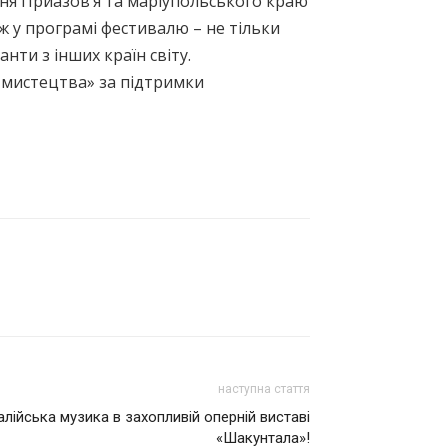
ня Приазов’я та маріупольського краю
ж у програмі фестивалю – не тільки
анти з інших країн світу.
ю мистецтва» за підтримки
наступна стаття
талійська музика в захопливій оперній виставі
«Шакунтала»!