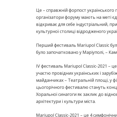
Це – справжній форпост українського 
організатори форуму мають на меті єдна
відкриває для себе індустріальний, пр
культурної столиці відродженого укра
Перший фестиваль Mariupol Сlassic бул
було започатковано у Маріуполі, – Кам
ІV фестиваль Mariupol Сlassic-2021 – 
участю провідних українських і заруб
майданчиках – Театральній площі, у ф
цьогорічного фестивалю стануть конце
Хоральної синагоги як заклик до відно
архітектури і культури міста.
Mariupol Сlassic-2021 – це 4 симфонічн