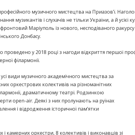
професійного музичного мистецтва на Приазов’ї. Нагол
ння музикантів і слухачів не тільки України, а й усієї ку
ифронтовий Маріуполь із нового, несподіваного ракурсу 
їнського Донбасу.
о проведено у 2018 році з нагоди відкриття першої профе
ерної філармонії.
це усі види музичного академічного мистецтва за
іжних оркестрових колективів на різноманітних
ілармонії, драматичному театрі. Родзинкою
рти open-air. Деякі з них пролунають на руїнах
влення і відродження історичної пам’ятки
их і камерних оркестри, 8 колективів і виконавців зі