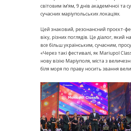
світовим ім’ям, 9 днів академічної та с
сучасних маріупольських локаціях.
Цей знаковий, резонансний проєкт-фес
віку, різних поглядів. Це діалог, який
все більш українським, сучасним, про
«Через такі фестивалі, як Mariupol С
нову візію Маріуполя, міста з величе
біля моря по праву носить звання вели