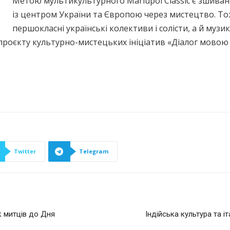
Метою мультикультурного Mariupol Classiс є зшиван
із центром України та Європою через мистецтво. То
першокласні українські колективи і солісти, а й музик
х проєкту культурно-мистецьких ініціатив «Діалог мово
Twitter
Telegram
к митців до Дня
Індійська культура та і