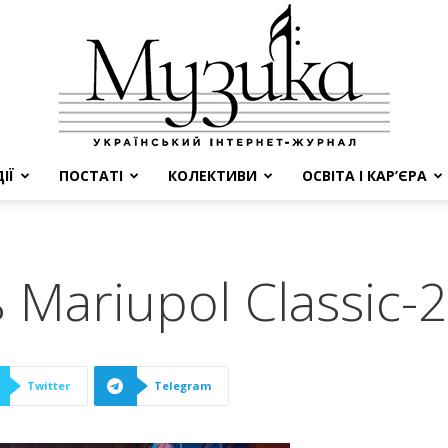
ІЇ
ПОСТАТІ
КОЛЕКТИВИ
ОСВІТА І КАР’ЄРА
МУЗИКА
 Mariupol Сlassic-
Twitter
Telegram