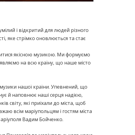
мілий і відкритий для людей різного
сті, яке стрімко оновлюється та стає
одитися якісною музикою. Ми формуємо
являємо на всю країну, що наше місто
 музики нашої країни. Упевнений, що
нує й наповнює наші серця надією,
ків світу, які приїхали до міста, щоб
ажаю всім маріупольцям і гостям міста
 Маріуполя Вадим Бойченко.