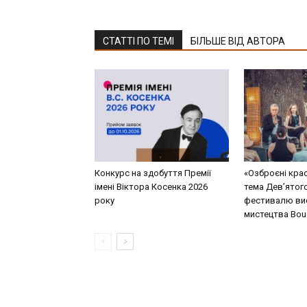
СТАТТІ ПО ТЕМІ
БІЛЬШЕ ВІД АВТОРА
Конкурс на здобуття Премії
«Озброєні кра
імені Віктора Косенка 2026
тема Дев’ятог
року
фестивалю ви
мистецтва Bouq