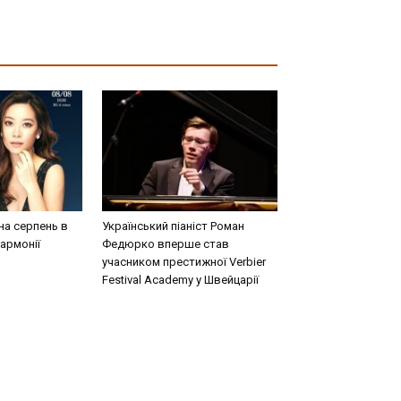
на серпень в
Український піаніст Роман
армонії
Федюрко вперше став
учасником престижної Verbier
Festival Academy у Швейцарії