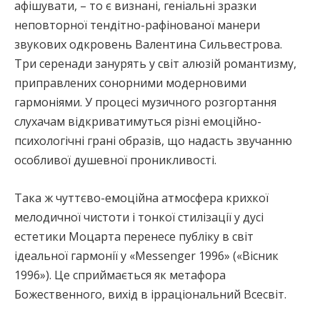
афішувати, – то є визнані, геніальні зразки
неповторної тендітно-рафінованої манери
звукових одкровень Валентина Сильвестрова.
Три серенади занурять у світ алюзій романтизму,
приправлених сонорними модерновими
гармоніями. У процесі музичного розгортання
слухачам відкриватимуться різні емоційно-
психологічні грані образів, що надасть звучанню
особливої душевної проникливості.
Така ж чуттєво-емоційна атмосфера крихкої
мелодичної чистоти і тонкої стилізації у дусі
естетики Моцарта перенесе публіку в світ
ідеальної гармонії у «Messenger 1996» («Вісник
1996»). Це сприймається як метафора
Божественного, вихід в ірраціональний Всесвіт.