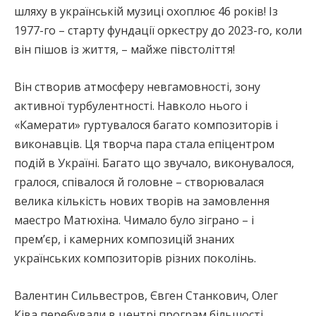
шляху в українській музиці охоплює 46 років! Із
1977-го – старту фундації оркестру до 2023-го, коли
він пішов із життя, – майже півстоліття!
Він створив атмосферу невгамовності, зону
активної турбулентності. Навколо нього і
«Камерати» гуртувалося багато композиторів і
виконавців. Ця творча пара стала епіцентром
подій в Україні. Багато що звучало, виконувалося,
гралося, співалося й головне – створювалася
велика кількість нових творів на замовлення
маестро Матюхіна. Чимало було зіграно – і
прем’єр, і камерних композицій знаних
українських композиторів різних поколінь.
Валентин Сильвестров, Євген Станкович, Олег
Ківа перебували в центрі програм більшості