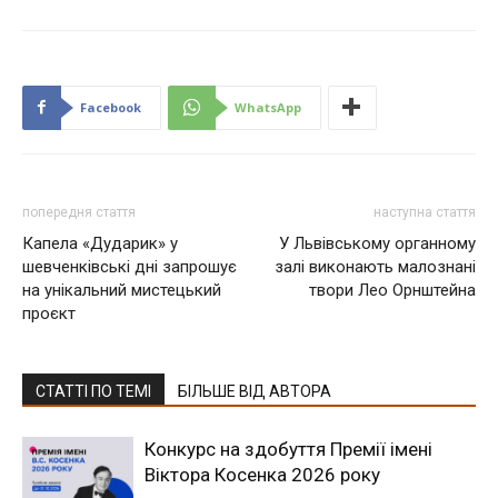
Facebook
WhatsApp
попередня стаття
наступна стаття
Капела «Дударик» у
У Львівському органному
шевченківські дні запрошує
залі виконають малознані
на унікальний мистецький
твори Лео Орнштейна
проєкт
СТАТТІ ПО ТЕМІ
БІЛЬШЕ ВІД АВТОРА
Конкурс на здобуття Премії імені
Віктора Косенка 2026 року