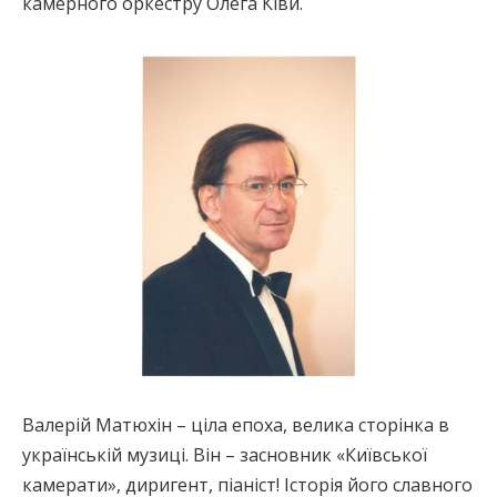
камерного оркестру Олега Ківи.
Валерій Матюхін – ціла епоха, велика сторінка в
українській музиці. Він – засновник «Київської
камерати», диригент, піаніст! Історія його славного