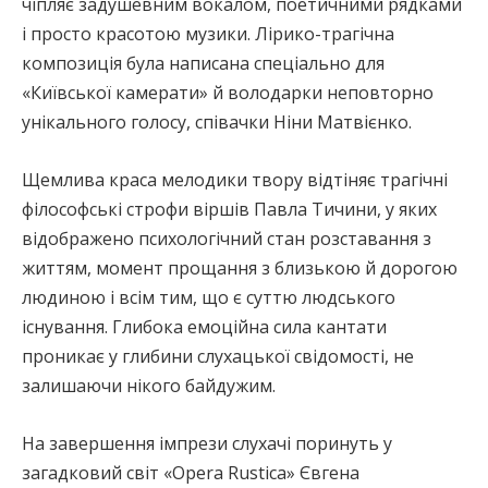
чіпляє задушевним вокалом, поетичними рядками
і просто красотою музики. Лірико-трагічна
композиція була написана спеціально для
«Київської камерати» й володарки неповторно
унікального голосу, співачки Ніни Матвієнко.
Щемлива краса мелодики твору відтіняє трагічні
філософські строфи віршів Павла Тичини, у яких
відображено психологічний стан розставання з
життям, момент прощання з близькою й дорогою
людиною і всім тим, що є суттю людського
існування. Глибока емоційна сила кантати
проникає у глибини слухацької свідомості, не
залишаючи нікого байдужим.
На завершення імпрези слухачі поринуть у
загадковий світ «Opera Rustica» Євгена