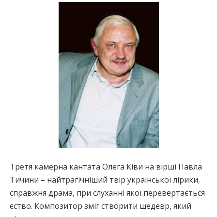
Третя камерна кантата Олега Ківи на вірші Павла
Тичини – найтрагічніший твір української лірики,
справжня драма, при слуханні якої перевертається
єство. Композитор зміг створити шедевр, який