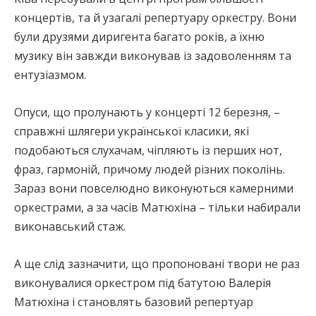
концертів, та й узагалі репертуару оркестру. Вони
були друзями диригента багато років, а їхню
музику він завжди виконував із задоволенням та
ентузіазмом.
Опуси, що пролунають у концерті 12 березня, –
справжні шлягери української класики, які
подобаються слухачам, чіпляють із перших нот,
фраз, гармоній, причому людей різних поколінь.
Зараз вони повселюдно виконуються камерними
оркестрами, а за часів Матюхіна – тільки набирали
виконавський стаж.
А ще слід зазначити, що пропоновані твори не раз
виконувалися оркестром під батутою Валерія
Матюхіна і становлять базовий репертуар