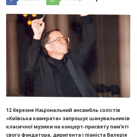
12 березня Національний ансамбль солістів
«Київська камерата» запрошує шанувальників
класичної музики на концерт-присвяту пам’яті
свого фундатора, диригента і піаніста Валерія