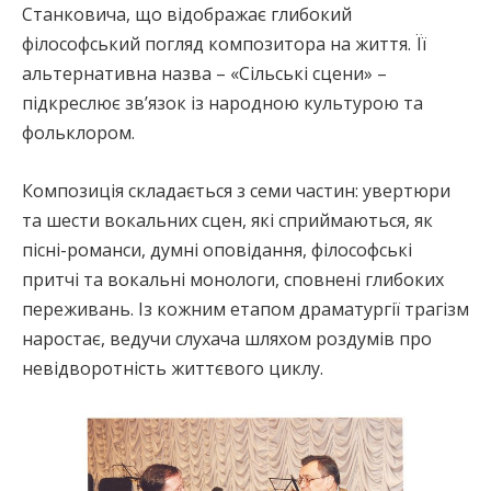
Станковича, що відображає глибокий
філософський погляд композитора на життя. Її
альтернативна назва – «Сільські сцени» –
підкреслює зв’язок із народною культурою та
фольклором.
Композиція складається з семи частин: увертюри
та шести вокальних сцен, які сприймаються, як
пісні-романси, думні оповідання, філософські
притчі та вокальні монологи, сповнені глибоких
переживань. Із кожним етапом драматургії трагізм
наростає, ведучи слухача шляхом роздумів про
невідворотність життєвого циклу.