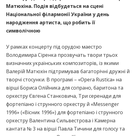
Матюхіна. Подія відбудеться на сцені
Національної філармонії України у день
народження артиста, що робить її
символічною
У рамках концерту під орудою маестро
Володимира Сіренка прозвучать твори трьох
визначних українських композиторів, із якими
Валерій Матюхін підтримував багаторічні дружні й
творчі стосунки. В програмі – «Opera Rustica» на
вірші Бориса Олійника для сопрано, баритона та
оркестру Євгена Станковича, Три серенади для
фортепіано і струнного оркестру й «Messenger
1996» («Вісник 1996») для фортепіано і струнного
оркестру Валентина Сильвестрова і Камерна
кантата № 3 на вірші Павла Тичини для голосу та