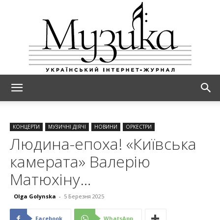
МУЗИКА
КОНЦЕРТИ
МУЗИЧНІ ДІЯЧІ
НОВИНИ
ОРКЕСТРИ
Людина-епоха! «Київська
камерата» Валерію
Матюхіну…
Olga Golynska
-
5 Березня 2025
Facebook
WhatsApp