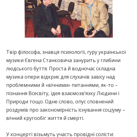
Твір філософа, знавця психології, гуру української
музики Євгена Станковича занурить у глибини
людського буття. Проста й водночас складна
музика опери відкриє для слухачів завісу над
проблемними й «вічними» питаннями, як-то –
пізнання Всесвіту, ідея взаємозв’язку Людини і
Природи тощо. Одне слово, опус сповнений
роздумів про закономірність існування соціуму –
вічний кругообіг життя й смерті.
У концерті візьмуть участь провідні солісти: