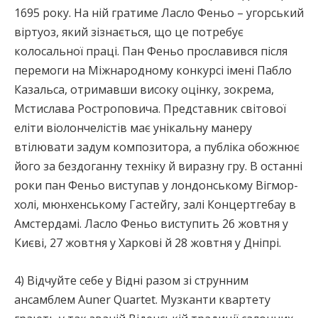
1695 року. На ній гратиме Ласло Феньо – угорський
віртуоз, який зізнається, що це потребує
колосальної праці. Пан Феньо прославився після
перемоги на Міжнародному конкурсі імені Пабло
Казальса, отримавши високу оцінку, зокрема,
Мстислава Ростроповича. Представник світової
еліти віолончелістів має унікальну манеру
втілювати задум композитора, а публіка обожнює
його за бездоганну техніку й виразну гру. В останні
роки пан Феньо виступав у лондонському Вігмор-
холі, мюнхенському Гастейгу, залі Концертгебау в
Амстердамі. Ласло Феньо виступить 26 жовтня у
Києві, 27 жовтня у Харкові й 28 жовтня у Дніпрі.
4) Відчуйте себе у Відні разом зі струнним
ансамблем Auner Quartet. Музканти квартету