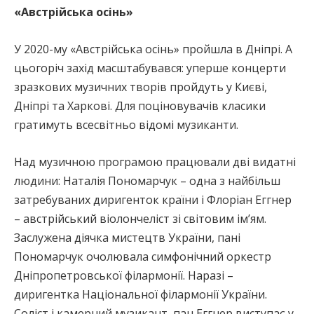
«Австрійська осінь»
У 2020-му «Австрійська осінь» пройшла в Дніпрі. А
цьогоріч захід масштабувався: уперше концерти
зразкових музичних творів пройдуть у Києві,
Дніпрі та Харкові. Для поціновувачів класики
гратимуть всесвітньо відомі музиканти.
Над музичною програмою працювали дві видатні
людини: Наталія Пономарчук – одна з найбільш
затребуваних диригенток країни і Флоріан Еггнер
– австрійський віолончеліст зі світовим ім’ям.
Заслужена діячка мистецтв України, пані
Пономарчук очолювала симфонічний оркестр
Дніпропетровської філармонії. Наразі –
диригентка Національної філармонії України.
Соліст і камерний музикант, пан Еггнер виступає у