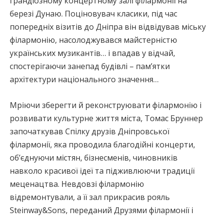
грандіозному концертному залі філармонії на
березі Дунаю. Поціновувач класики, під час
попередніх візитів до Дніпра він відвідував міську
філармонію, насолоджувався майстерністю
українських музикантів… і впадав у відчай,
спостерігаючи занепад будівлі – пам’ятки
архітектури національного значення…
Мріючи зберегти й реконструювати філармонію і
розвивати культурне життя міста, Томас Бруннер
започаткував Спілку друзів Дніпровської
філармонії, яка проводила благодійні концерти,
об’єднуючи містян, бізнесменів, чиновників
навколо красивої ідеї та підживлюючи традиції
меценацтва. Невдовзі філармонію
відремонтували, а її зал прикрасив рояль
Steinway&Sons, переданий Друзями філармонії і