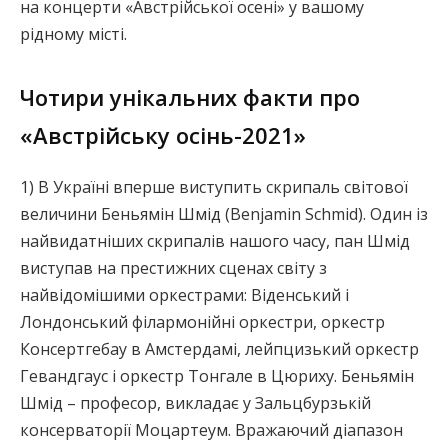
на концерти «Австрійської осені» у вашому
рідному місті.
Чотири унікальних факти про
«Австрійську осінь-2021»
1) В Україні вперше виступить скрипаль світової
величини Беньямін Шмід (Benjamin Schmid). Один із
найвидатніших скрипалів нашого часу, пан Шмід
виступав на престижних сценах світу з
найвідомішими оркестрами: Віденський і
Лондонський філармонійні оркестри, оркестр
Консертгебау в Амстердамі, лейпцизький оркестр
Гевандгаус і оркестр Тонгале в Цюриху. Беньямін
Шмід – професор, викладає у Зальцбурзькій
консерваторії Моцартеум. Вражаючий діапазон