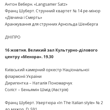
Aнтон Веберн. «Langsamer Satz»
Франц Шуберт. Струнний квартет № 14 ре-мінор
«Дівчина і Смерть»
Аранжування для струнних Арнольда Шенберга
ДНІПРО
16 жовтня. Великий зал Культурно-ділового
центру «Менора». 19.30
Київський камерний оркестр Національної
філармонії України
Диригентка – Наталія Пономарчук
Соліст – Беньямін Шмід (Австрія)
Франц Шуберт. Увертюра «In The Italian style» № 2
до мажор, D. 591