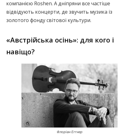
компанією Roshen. А дніпряни все частіше
відвідують концерти, де звучить музика із
золотого фонду світової культури.
«Австрійська осінь»: для кого і
навіщо?
Флоріан Еггнер