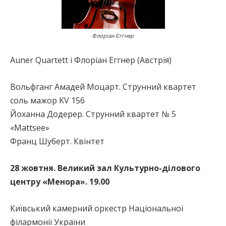
Флоріан Еггнер
Auner Quartett і Флоріан Еггнер (Австрія)
Вольфганг Амадей Моцарт. Струнний квартет
соль мажор KV 156
Йоханна Додерер. Струнний квартет № 5
«Mattsee»
Франц Шуберт. Квiнтет
28 жовтня. Великий зал Культурно-ділового
центру «Менора». 19.00
Київський камерний оркестр Національної
філармонії України