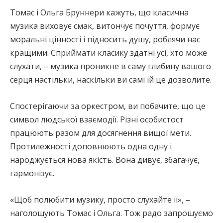
Томас і Ольга Бруннери кажуть, що класична
музика виховує смак, витончує почуття, формує
моральні цінності і підносить душу, роблячи нас
кращими. Сприймати класику здатні усі, хто може
слухати, – музика проникне в саму глибину вашого
серця настільки, наскільки ви самі їй це дозволите.
Спостерігаючи за оркестром, ви побачите, що це
символ людської взаємодії. Різні особистост
працюють разом для досягнення вищої мети.
Протилежності доповнюють одна одну і
народжується нова якість. Вона дивує, збагачує,
гармонізує.
«Щоб полюбити музику, просто слухайте її», –
наголошують Томас і Ольга. Тож радо запрошуємо