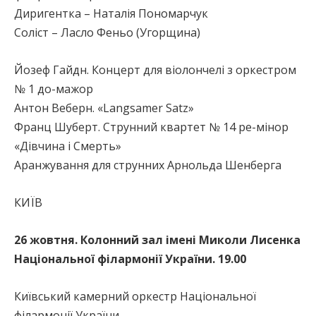
Диригентка – Наталія Пономарчук
Соліст – Ласло Феньо (Угорщина)
Йозеф Гайдн. Концерт для віолончелі з оркестром
№ 1 до-мажор
Aнтон Веберн. «Langsamer Satz»
Франц Шуберт. Струнний квартет № 14 ре-мінор
«Дівчина і Смерть»
Аранжування для струнних Арнольда Шенберга
КИЇВ
26 жовтня. Колонний зал імені Миколи Лисенка
Національної філармонії України. 19.00
Київський камерний оркестр Національної
філармонії України