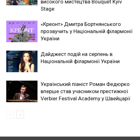
високого мистецтва Bouquet Kyiv
Stage
«Креонт» Дмитра Бортнянського
прозвучить у Національній філармонії
України
Дайджест подій на серпень в
Національній філармонії України
Український піаніст Роман Федюрко
вперше став учасником престижної
Verbier Festival Academy у Швейцарії