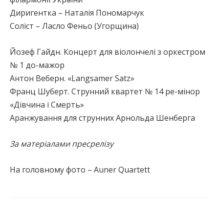
Диригентка – Наталія Пономарчук
Соліст – Ласло Феньо (Угорщина)
Йозеф Гайдн. Концерт для віолончелі з оркестром
№ 1 до-мажор
Aнтон Веберн. «Langsamer Satz»
Франц Шуберт. Струнний квартет № 14 ре-мінор
«Дівчина і Смерть»
Аранжування для струнних Арнольда Шенберга
За матеріалами пресрелізу
На головному фото – Auner Quartett