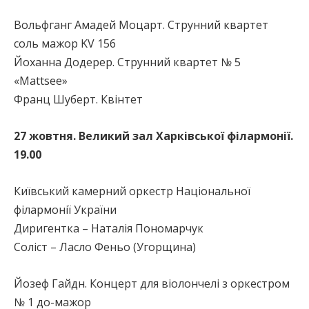
Вольфганг Амадей Моцарт. Струнний квартет
соль мажор KV 156
Йоханна Додерер. Струнний квартет № 5
«Mattsee»
Франц Шуберт. Квiнтет
27 жовтня. Великий зал Харківської філармонії.
19.00
Київський камерний оркестр Національної
філармонії України
Диригентка – Наталія Пономарчук
Соліст – Ласло Феньо (Угорщина)
Йозеф Гайдн. Концерт для віолончелі з оркестром
№ 1 до-мажор