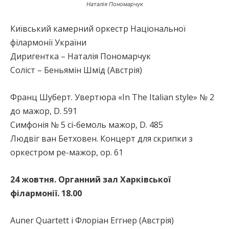
Наталія Пономарчук
Київський камерний оркестр Національної
філармонії України
Диригентка – Наталія Пономарчук
Соліст – Беньямін Шмід (Австрія)
Франц Шуберт. Увертюра «In The Italian style» № 2
до мажор, D. 591
Симфонія № 5 сі-бемоль мажор, D. 485
Людвіг ван Бетховен. Концерт для скрипки з
оркестром ре-мажор, op. 61
24 жовтня. Органний зал Харківської
філармонії. 18.00
Auner Quartett і Флоріан Еггнер (Австрія)