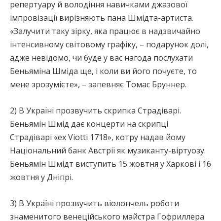
репертуару й володіння навичками джазової
імпровізації вирізняють пана Шмідта-артиста.
«Залучити таку зірку, яка працює в надзвичайно
інтенсивному світовому графіку, – подарунок долі,
адже невідомо, чи буде у вас нагода послухати
Беньяміна Шміда ще, і коли ви його почуєте, то
мене зрозумієте», – запевняє Томас Бруннер.
2) В Україні прозвучить скрипка Страдіварі.
Беньямін Шмід дає концерти на скрипці
Страдіварі «ex Viotti 1718», котру надав йому
Національний банк Австрії як музиканту-віртуозу.
Беньямін Шмідт виступить 15 жовтня у Харкові і 16
жовтня у Дніпрі.
3) В Україні прозвучить віолончель роботи
знаменитого венеційського майстра Гофриллера