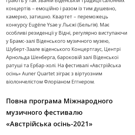
грають у так званій Віденській традиції салонних
концертів – емоційно і разом із тим душевно,
камерно, затишно. Квартет – переможець
конкурсу Eugéne Ysae у Льєжі (Бельгія). Має
особливі резиденції у Відні, регулярно виступаючи
у Брамс-залі Віденського музичного музею,
Шуберт-Заале віденського Концертгаус, Центрі
Арнольда Шенберга, бароковій залі Віденської
ратуші та Ербар-холі. На фестивалі «Австрійська
осінь» Auner Quartet зіграє з віртуозним
віолончелістом Флоріаном Еггнером.
Повна програма Міжнародного
музичного фестивалю
«Австрійська осінь-2021»