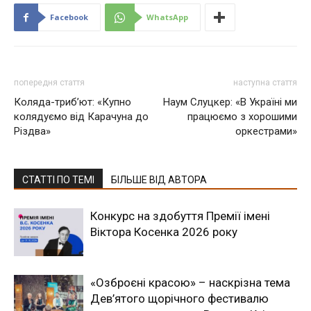
Facebook
WhatsApp
попередня стаття
наступна стаття
Коляда-триб’ют: «Купно
Наум Слуцкер: «В Україні ми
колядуємо від Карачуна до
працюємо з хорошими
Різдва»
оркестрами»
СТАТТІ ПО ТЕМІ
БІЛЬШЕ ВІД АВТОРА
Конкурс на здобуття Премії імені
Віктора Косенка 2026 року
«Озброєні красою» – наскрізна тема
Дев’ятого щорічного фестивалю