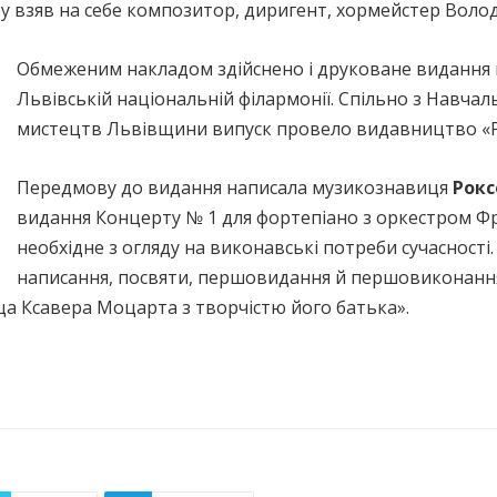
ру взяв на себе композитор, диригент, хормейстер Воло
Обмеженим накладом здійснено і друковане видання п
Львівській національній філармонії. Спільно з Навч
мистецтв Львівщини випуск провело видавництво «Р
Передмову до видання написала музикознавиця
Рокс
видання Концерту № 1 для фортепіано з оркестром Ф
необхідне з огляду на виконавські потреби сучасності
написання, посвяти, першовидання й першовиконання
а Ксавера Моцарта з творчістю його батька».