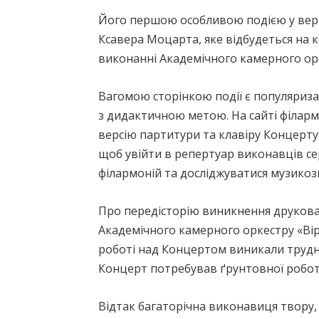
Його першою особливою подією у верв
Ксавера Моцарта, яке відбудеться на к
виконанні Академічного камерного ор
Вагомою сторінкою події є популяриз
з дидактичною метою. На сайті філарм
версію партитури та клавіру Концерту
щоб увійти в репертуар виконавців сер
філармоній та досліджуватися музико
Про передісторію виникнення друкован
Академічного камерного оркестру «Ві
роботі над Концертом виникали трудн
Концерт потребував ґрунтовної робот
Відтак багаторічна виконавиця твору,