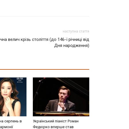
наступна стаття
а велич крізь століття (до 146-ї річниці від
Дня народження)
на серпень в
Український піаніст Роман
армонії
Федюрко вперше став