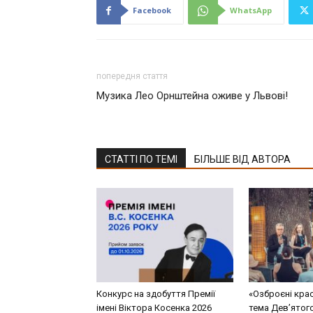
Facebook
WhatsApp
попередня стаття
Музика Лео Орнштейна оживе у Львові!
СТАТТІ ПО ТЕМІ
БІЛЬШЕ ВІД АВТОРА
Конкурс на здобуття Премії
«Озброєні кра
імені Віктора Косенка 2026
тема Дев’ятог