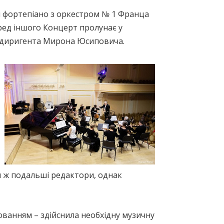
 фортепіано з оркестром № 1 Франца
еред іншого Концерт пролунає у
а диригента Мирона Юсиповича.
и ж подальші редактори, однак
юванням – здійснила необхідну музичну