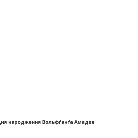
о дня народження Вольфґанґа Амадея