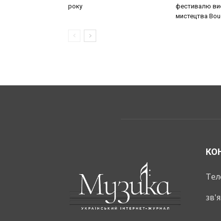
року
фестивалю ви
мистецтва Bouq
КО
Тел
зв'