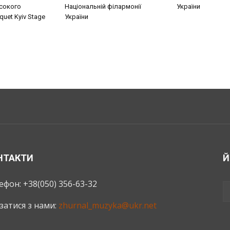
сокого
Національній філармонії
України
uet Kyiv Stage
України
НТАКТИ
Й
ефон: +38(050) 356-63-32
язатися з нами:
zhurnal_muzyka@ukr.net