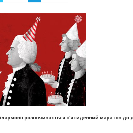
й філармонії розпочинається п’ятиденний маратон д