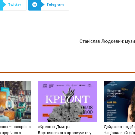
Twitter
Telegram
Станіслав Людкевич: музичн
сою» – наскрізна
«Креонт» Дмитра
Дайджест подій 
о щорічного
Бортнянського прозвучить у
Національній філ