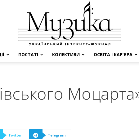
ІЇ
ПОСТАТІ
КОЛЕКТИВИ
ОСВІТА І КАР’ЄРА
МУЗИКА
івського Моцарта
Twitter
Telegram