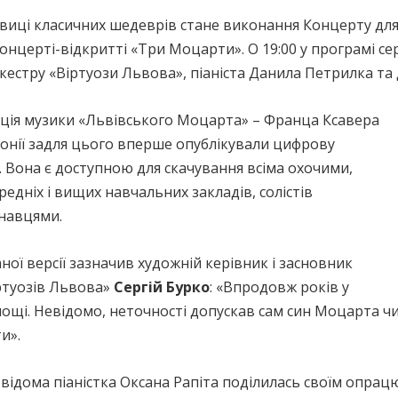
иці класичних шедеврів стане виконання Концерту для
онцерті-відкритті «Три Моцарти». О 19:00 у програмі с
кестру «Віртуози Львова», піаніста Данила Петрилка т
ація музики «Львівського Моцарта» – Франца Ксавера
онії задля цього вперше опублікували цифрову
. Вона є доступною для скачування всіма охочими,
едніх і вищих навчальних закладів, солістів
знавцями.
ої версії зазначив художній керівник і засновник
ртуозів Львова»
Сергій Бурко
: «Впродовж років у
ощі. Невідомо, неточності допускав сам син Моцарта ч
и».
 відома піаністка Оксана Рапіта поділилась своїм опрац