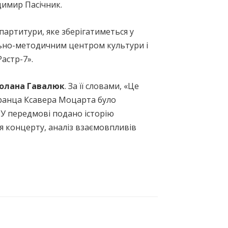
димир Пасічник.
артитури, яке зберігатиметься у
ально-методичним центром культури і
астр-7».
олана Гавалюк
. За її словами, «Це
ранца Ксавера Моцарта було
. У передмові подано історію
 концерту, аналіз взаємовпливів