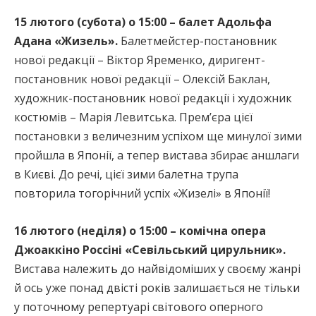
15 лютого (субота) о 15:00 – балет Адольфа
Адана «Жизель».
Балетмейстер-постановник
нової редакції – Віктор Яременко, диригент-
постановник нової редакції – Олексій Баклан,
художник-постановник нової редакції і художник
костюмів – Марія Левитська. Прем’єра цієї
постановки з величезним успіхом ще минулої зими
пройшла в Японії, а тепер вистава збирає аншлаги
в Києві. До речі, цієї зими балетна трупа
повторила тогорічний успіх «Жизелі» в Японії!
16 лютого (неділя) о 15:00 – комічна опера
Джоаккіно Россіні «Севільський цирульник».
Вистава належить до найвідоміших у своєму жанрі
й ось уже понад двісті років залишається не тільки
у поточному репертуарі світового оперного