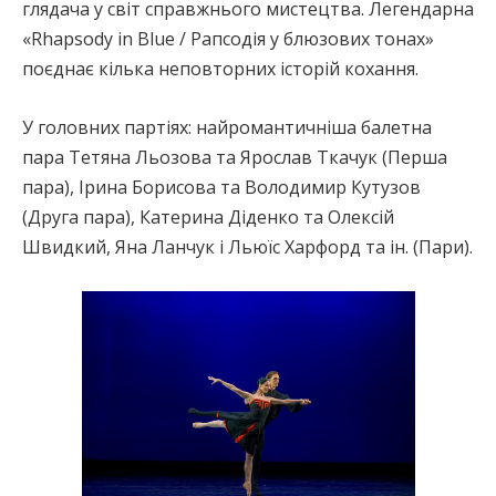
глядача у світ справжнього мистецтва. Легендарна
«Rhapsody in Blue / Рапсодія у блюзових тонах»
поєднає кілька неповторних історій кохання.
У головних партіях: найромантичніша балетна
пара Тетяна Льозова та Ярослав Ткачук (Перша
пара), Ірина Борисова та Володимир Кутузов
(Друга пара), Катерина Діденко та Олексій
Швидкий, Яна Ланчук і Льюїс Харфорд та ін. (Пари).