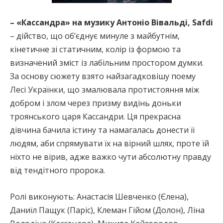
– «Кассандра» на музику Антоніо Вівальді, Safdi
– дійство, що обʼєднує минуле з майбутнім,
кінетичне зі статичним, колір із формою та
визначений зміст із лабільним простором думки.
За основу сюжету взято найзагадковішу поему
Лесі Українки, що змалювала протистояння між
добром і злом через призму видінь доньки
троянського царя Кассандри. Ця прекрасна
дівчина бачила істину та намагалась донести її
людям, аби спрямувати їх на вірний шлях, проте їй
ніхто не вірив, адже важко чути абсолютну правду
від тендітного пророка.
Ролі виконують: Анастасія Шевченко (Єлена),
Даниїл Пащук (Паріс), Клеман Гійом (Долон), Ліна