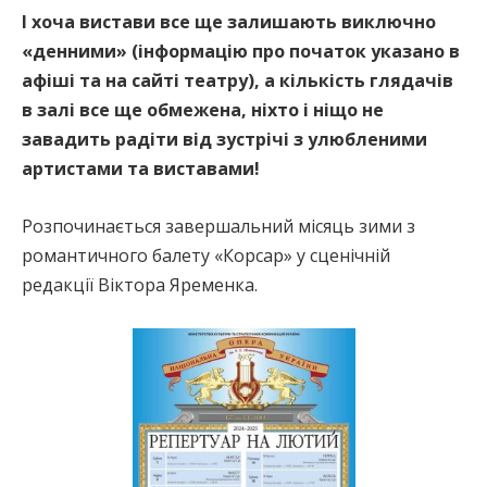
І хоча вистави все ще залишають виключно
«денними» (інформацію про початок указано в
афіші та на сайті театру), а кількість глядачів
в залі все ще обмежена, ніхто і ніщо не
завадить радіти від зустрічі з улюбленими
артистами та виставами!
Розпочинається завершальний місяць зими з
романтичного балету «Корсар» у сценічній
редакції Віктора Яременка.