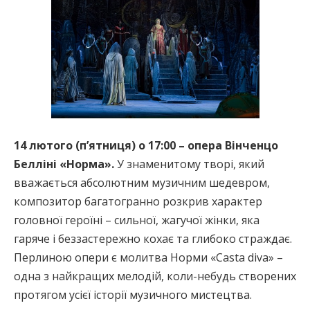
14 лютого (п’ятниця) о 17:00 – опера Вінченцо
Белліні «Норма».
У знаменитому творі, який
вважається абсолютним музичним шедевром,
композитор багатогранно розкрив характер
головної героїні – сильної, жагучої жінки, яка
гаряче і беззастережно кохає та глибоко страждає.
Перлиною опери є молитва Норми «Casta diva» –
одна з найкращих мелодій, коли-небудь створених
протягом усієї історії музичного мистецтва.