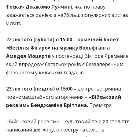
Тоска» Джакомо Пуччині
, яка по праву
вважається однією з найбільш популярних вистав
у світі.
22 лютого (субота) о 15:00 – комічний балет
«Весілля Фігаро» на музику Вольфганга
Амадея Моцарта
у постановці Віктора Яременка,
який впродовж багатьох років є беззаперечним
фаворитом у київських глядачів.
23 лютого (неділя) о 15:00 –
до третьої річниці
повномасштабного вторгнення –
«Військовий
реквієм» Бенджаміна Бріттена.
Прем’єра.
«Військовий реквієм» – культовий твір ХХ століття,
написаний для хору, оркестру та солістів,