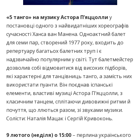
«5 танго» на музику Астора П’яццолли
у
постановці одного з найвидатніших хореографів
сучасності Ханса ван Манена. Одноактний балет
для семи пар, створений 1977 року, входить до
репертуару багатьох балетних труп і є
надзвичайно популярним у світі. Тут балетмейстер
дозволив собі відмовитися від високих підборів,
які характерні для танцівниць танго, а замість них
використати пуанти. Він поєднав іспанські
елементи, властиві музиці Астора П’яццолли, з
класичним танцем, сплітаючи дивовижні ритми й
почуття, що ллються разом, зі звуками музики.
Солісти: Наталія Мацак і Сергій Кривоконь.
9 лютого (неділя) о 15:00
– перлина українського