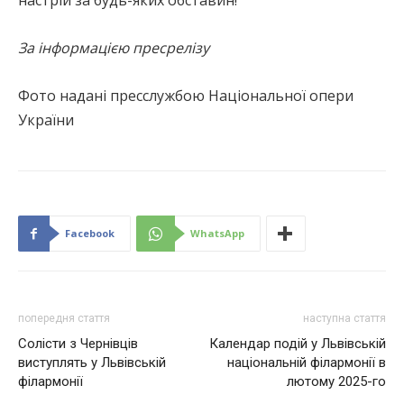
настрій за будь-яких обставин!
За інформацією пресрелізу
Фото надані пресслужбою Національної опери
України
Facebook
WhatsApp
попередня стаття
наступна стаття
Cолісти з Чернівців
Календар подій у Львівській
виступлять у Львівській
національній філармонії в
філармонії
лютому 2025-го