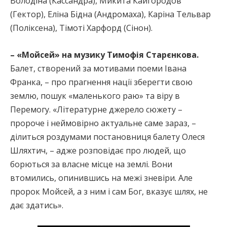
Володіна (Кассандра), Микита Кайгородов
(Гектор), Еліна Бідна (Андромаха), Каріна Тельвар
(Поліксена), Тімоті Харфорд (Сінон).
– «Мойсей» на музику Тимофія Старєнкова.
Балет, створений за мотивами поеми Івана
Франка, – про прагнення нації зберегти свою
землю, пошук «маленького раю» та віру в
Перемогу. «Літературне джерело сюжету –
пророче і неймовірно актуальне саме зараз, –
ділиться роздумами постановниця балету Олеся
Шляхтич, – адже розповідає про людей, що
борються за власне місце на землі. Вони
втомились, опинившись на межі зневіри. Але
пророк Мойсей, а з ним і сам Бог, вказує шлях, не
дає здатись».