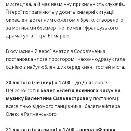
мистецтва, а й має незмінну прихильність слухачів.
Її герої потрапляють у досить химерні ситуації,
окреслені дотепним сюжетом лібрето, створеного
за мотивами безсмертної комедії французького
драматурга П’єра Бомарше…
В осучасненій версії Анатолія Солов’яненка
постановка «поза простором і часом» одразу стала
однією з найулюбленіших серед киян і гостей міста.
20 лютого (четвер) о 17:00
–
до Дня Героїв
Небесної сотні
балет «Елегія воєнного часу» на
музику Валентина Сильвестрова
у постановці
всесвітньо відомого танцівника і балетмейстера
Олексія Ратманського.
21 лютого (п’ятниця) о 17:00 – опера «Флорія