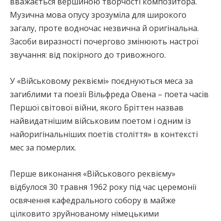
вважається вершиною творчості композитора.
Музична мова опусу зрозуміла для широкого
загалу, проте водночас незвична й оригінальна.
Засоби виразності почергово змінюють настрої
звучання: від покірного до тривожного.
У «Військовому реквіємі» поєднуються меса за
загиблими та поезії Вільфреда Овена – поета часів
Першої світової війни, якого Бріттен назвав
найвидатнішим військовим поетом і одним із
найоригінальніших поетів століття» в контексті
мес за померлих.
Перше виконання «Військового реквієму»
відбулося 30 травня 1962 року під час церемонії
освячення кафедрального собору в майже
цілковито зруйнованому німецькими