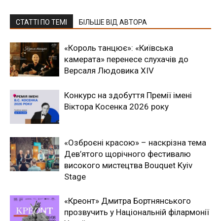
СТАТТІ ПО ТЕМІ
БІЛЬШЕ ВІД АВТОРА
«Король танцює»: «Київська
камерата» перенесе слухачів до
Версаля Людовика XIV
Конкурс на здобуття Премії імені
Віктора Косенка 2026 року
«Озброєні красою» – наскрізна тема
Дев’ятого щорічного фестивалю
високого мистецтва Bouquet Kyiv
Stage
«Креонт» Дмитра Бортнянського
прозвучить у Національній філармонії