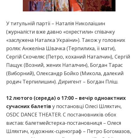
У титульній партії – Наталія Николаїшин
(журналісти вже давно «охрестили» співачку
«заслужена Наталка України»). Також у головних
ролях: Анжеліна Швачка (Терпилиха, її мати),
Сергій Скочеляс (Петро, коханий Наталчин), Сергій
Пащук (Возний, жених Наталчин), Богдан Тарас
(Виборний), Олександр Бойко (Микола, далекий
родич Терпилишин). Диригент – Богдан Пліш.
12 лютого (середа) о 17:00 – вечір одноактних
сучасних балетів
у постановці Олесі Шляхтич,
OSDC DANCE THEATER. С постановників обох
вистав: балетмейстерка-постановниця – Олеся
Шляхтич, художник-сценограф – Петро Богомазов,