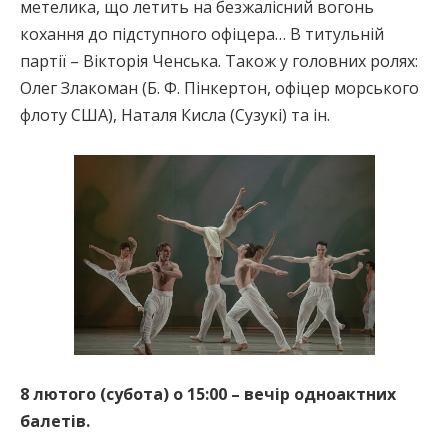
метелика, що летить на безжалісний вогонь
кохання до підступного офіцера… В титульній
партії – Вікторія Ченська. Також у головних ролях:
Олег Злакоман (Б. Ф. Пінкертон, офіцер морського
флоту США), Наталя Кисла (Сузукі) та ін.
8 лютого (субота) о 15:00 – вечір одноактних
балетів.