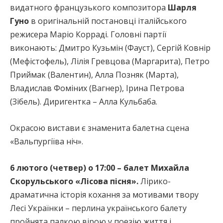
видатного французького композитора
Шарля
Гуно
в оригінальній постановці італійського
режисера Маріо Корраді. Головні партії
виконають: Дмитро Кузьмін (Фауст), Сергій Ковнір
(Мефістофель), Лілія Гревцова (Маргарита), Петро
Приймак (Валентин), Алла Позняк (Марта),
Владислав Фоміних (Вагнер), Ірина Петрова
(Зібель). Диригентка – Алла Кульбаба.
Окрасою вистави є знаменита балетна сцена
«Вальпургіїва ніч».
6 лютого (четвер) о 17:00 – балет Михайла
Скорульського «Лісова пісня».
Лірико-
драматична історія кохання за мотивами твору
Лесі Українки – перлина українського балету
пройнята палкою вірою у поезію життя і