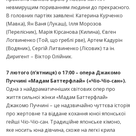
невмирущим пориванням людини до прекрасного.
В головних партіях заявлені: Катерина Курченко
(Мавка), Ян Ваня (Лукаш), Ілля Морозов
(Перелісник), Марія Кірсанова (Килина), Євген
Логвиненко (Той, що греблі рве), Артем Кадурін
(Водяник), Сергій Литвиненко (Лісовик) та ін.
Диригент – Віктор Олійник.
7 лютого (п’ятниця) о 17:00 – опера Джакомо
Пуччині «Мадам Баттерфлай» («Чіо-Чіо-сан»).
Одна з найдраматичніших світових опер про
життя сильної жінки «Мадам Баттерфлай»
Джакомо Пуччині – це надзвичайно чуттєва історія
про жертовне та віддане кохання юної японської
гейші Чіо-Чіо-сан. Традиційне японське кімоно,
яке носить юна дівчина, схоже на легкі крила