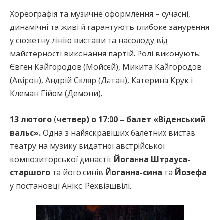
Хореографія та музичне оформлення – сучасні,
динамічні та живі й гарантують глибоке занурення
у сюжетну лінію вистави та насолоду від
майстерності виконання партій. Ролі виконують:
Євген Кайгородов (Мойсей), Микита Кайгородов
(Авірон), Андрій Скляр (Датан), Катерина Крук і
Клеман Гійом (Демони).
13 лютого (четвер) о 17:00 – балет «Віденський
вальс».
Одна з найяскравіших балетних вистав
театру на музику видатної австрійської
композиторської династії:
Йоганна Штрауса-
старшого
та його синів
Йоганна-сина
та
Йозефа
у постановці Аніко Рехвіашвілі.