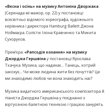
«Весна і осінь» на музику Антоніна Дворжака
(Серенада мі мажор, ор. 22) у постановці
всесвітньо відомого хореографа, художнього
керівника і директора Hamburg Ballett Джона
Ноймаєра. Солісти: Ілона Кравченко та Микита
Сухоруков.
Прем’єра.
«Рапсодія кохання» на музику
Джорджа Гершвіна
у постановці Ярослава
Ткачука. Музика, що надихає… Танець, котрий
закохує… Чи може людина жити без почуттів? Це
ми знаходимо любов чи вона знаходить нас?
Музика видатного американського композитора й
піаніста Джорджа Гершвіна у поєднанні з
віртуозною балетною технікою і грацією занурять