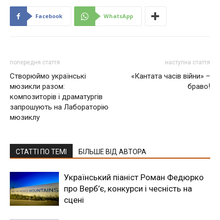
Facebook
WhatsApp
попередня стаття
наступна стаття
Створюймо українські
«Кантата часів війни» –
мюзикли разом:
браво!
композиторів і драматургів
запрошують на Лабораторію
мюзиклу
СТАТТІ ПО ТЕМІ
БІЛЬШЕ ВІД АВТОРА
Український піаніст Роман Федюрко
про Верб’є, конкурси і чесність на
сцені