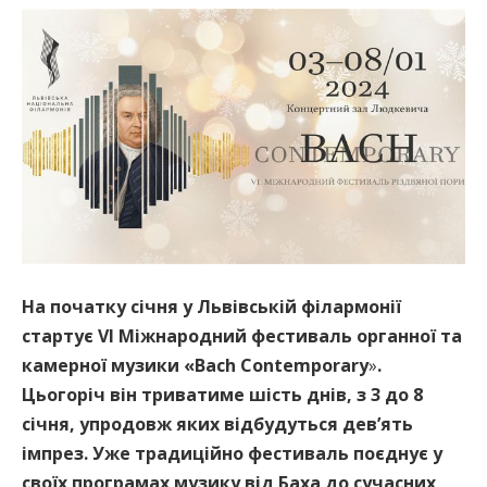
На початку січня у Львівській філармонії
стартує
VI
Міжнародний фестиваль органної та
камерної музики
«
Bach
Contemporary
»
.
Цьогоріч він триватиме
шість днів, з
3
до
8
січня,
у
продовж яких відбудуться
дев’ять
імпрез
.
У
же традиційно фестиваль поєднує
у
своїх програмах
музику від Баха до сучасних