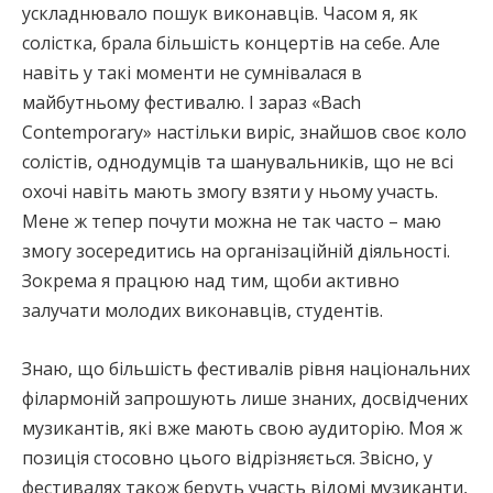
ускладнювало пошук виконавців. Часом я, як
солістка, брала більшість концертів на себе. Але
навіть у такі моменти не сумнівалася в
майбутньому фестивалю. І зараз «Bach
Contemporary» настільки виріс, знайшов своє коло
солістів, однодумців та шанувальників, що не всі
охочі навіть мають змогу взяти у ньому участь.
Мене ж тепер почути можна не так часто – маю
змогу зосередитись на організаційній діяльності.
Зокрема я працюю над тим, щоби активно
залучати молодих виконавців, студентів.
Знаю, що більшість фестивалів рівня національних
філармоній запрошують лише знаних, досвідчених
музикантів, які вже мають свою аудиторію. Моя ж
позиція стосовно цього відрізняється. Звісно, у
фестивалях також беруть участь відомі музиканти,