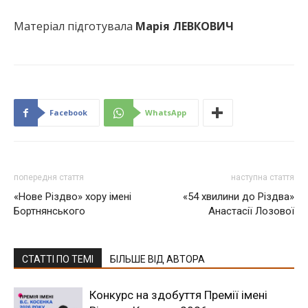
Матеріал підготувала
Марія ЛЕВКОВИЧ
Facebook
WhatsApp
попередня стаття
наступна стаття
«Нове Різдво» хору імені
«54 хвилини до Різдва»
Бортнянського
Анастасії Лозової
СТАТТІ ПО ТЕМІ
БІЛЬШЕ ВІД АВТОРА
Конкурс на здобуття Премії імені