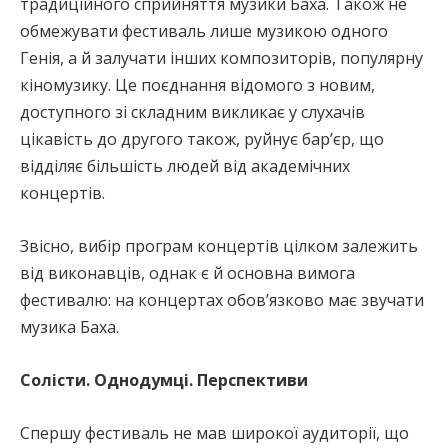
традиційного сприйняття музики Баха. Також не
обмежувати фестиваль лише музикою одного
Генія, а й залучати інших композиторів, популярну
кіномузику. Це поєднання відомого з новим,
доступного зі складним викликає у слухачів
цікавість до другого також, руйнує барʼєр, що
відділяє більшість людей від академічних
концертів.
Звісно, вибір програм концертів цілком залежить
від виконавців, однак є й основна вимога
фестивалю: на концертах обов’язково має звучати
музика Баха.
Солісти. Однодумці. Перспективи
Спершу фестиваль не мав широкої аудиторії, що