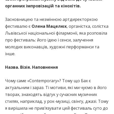
органних імпровізацій та кінохітів.
Засновницею та незмінною артдиректоркою
фестивалю є
Олена Мацелюх
, органістка, солістка
Львівської національної філармонії, яка розповіла
про фестиваль: його ідею і сенси, залучення
молодих виконавців, художні перформанси та
інше.
Назва. Візія. Наповнення
Чому саме «Contemporary»? Тому що Бах є
актуальним і зараз. Ті мотиви, які ми чуємо в його
творах, знаходять відгук у сучасних музичних
стилях, наприклад, у рок-музиці, свінгу, джазі. Тому
я вирішила не привʼязувати цей фестиваль суто до