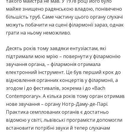
такого майстра не мав. У 1978 році його було
майже знищено радянською владою, понівечено
більшість труб. Саме частину цього органу слухачі
можуть побачити на сцені філармонії зараз, однак
грати на ньому неможливо.
Десять років тому завдяки ентузіастам, які
підтримали мою мрію – повернути у філармонію
звучання органа, – філармонія отримала
електронний інструмент. Це був перший крок до
відновлення органних концертів у філармонії, а
згодом і до фестивалів, зокрема і до «Bach
Contemporary». А кілька років тому орган отримав
нове звучання – органу Нотр-Даму-де-Парі.
Практика семплованих органів є достатньо
відомою у світі, львівські програмісти допомогли
встановити потрібні звуки й тепер слухачам