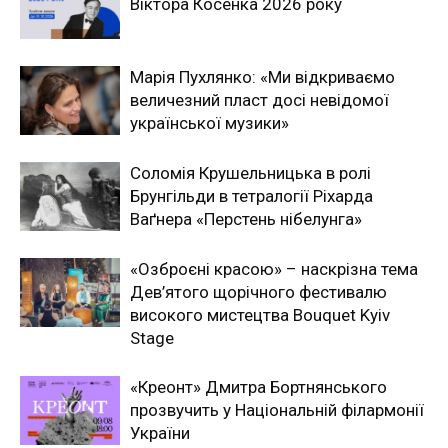
Віктора Косенка 2026 року
Марія Пухлянко: «Ми відкриваємо
величезний пласт досі невідомої
української музики»
Соломія Крушельницька в ролі
Брунгільди в тетралогії Ріхарда
Ваґнера «Перстень нібелунга»
«Озброєні красою» – наскрізна тема
Дев’ятого щорічного фестивалю
високого мистецтва Bouquet Kyiv
Stage
«Креонт» Дмитра Бортнянського
прозвучить у Національній філармонії
України