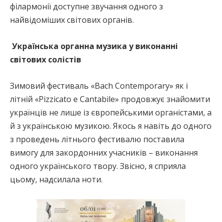
філармонії доступне звучання одного з
найвідоміших світових органів.
Українська органна музика у виконанні
світових солістів
Зимовий фестиваль «Bach Contemporary» як і
літній «Pizzicato e Cantabile» продовжує знайомити
українців не лише із європейськими органістами, а
й з українською музикою. Якось я навіть до одного
з проведень літнього фестивалю поставила
вимогу для закордонних учасників – виконання
одного українського твору. Звісно, я сприяла
цьому, надсилала ноти.