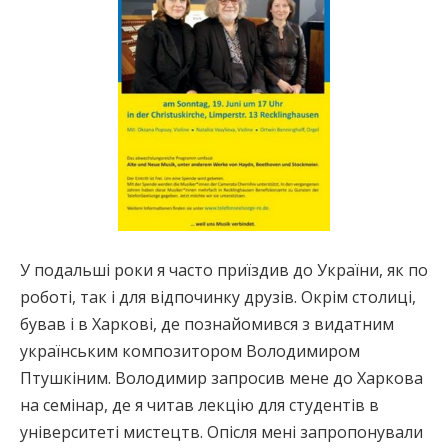
У подальші роки я часто приїздив до України, як по
роботі, так і для відпочинку друзів. Окрім столиці,
бував і в Харкові, де познайомився з видатним
українським композитором Володимиром
Птушкіним. Володимир запросив мене до Харкова
на семінар, де я читав лекцію для студентів в
університеті мистецтв. Опісля мені запропонували