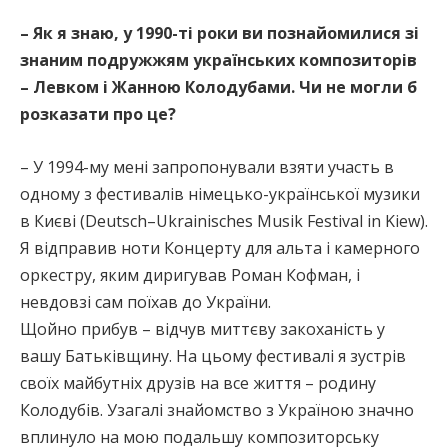
– Як я знаю, у 1990-ті роки ви познайомилися зі
знаним подружжям українських композиторів
– Левком і Жанною Колодубами. Чи не могли б
розказати про це?
– У 1994-му мені запропонували взяти участь в
одному з фестивалів німецько-української музики
в Києві (Deutsch–Ukrainisches Musik Festival in Kiew).
Я відправив ноти Концерту для альта і камерного
оркестру, яким диригував Роман Кофман, і
невдовзі сам поїхав до України.
Щойно прибув – відчув миттєву закоханість у
вашу Батьківщину. На цьому фестивалі я зустрів
своїх майбутніх друзів на все життя – родину
Колодубів. Узагалі знайомство з Україною значно
вплинуло на мою подальшу композиторську