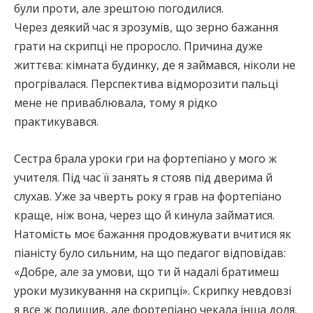
були проти, але зрештою погодилися.
Через деякий час я зрозумів, що зерно бажання
грати на скрипці не проросло. Причина дуже
життєва: кімната будинку, де я займався, ніколи не
прогрівалася. Перспектива відморозити пальці
мене не приваблювала, тому я рідко
практикувався.
Сестра брала уроки гри на фортепіано у мого ж
учителя. Під час її занять я стояв під дверима й
слухав. Уже за чверть року я грав на фортепіано
краще, ніж вона, через що й кинула займатися.
Натомість моє бажання продовжувати вчитися як
піаністу було сильним, на що педагог відповідав:
«Добре, але за умови, що ти й надалі братимеш
уроки музикування на скрипці». Скрипку невдовзі
я все ж полишив, але фортепіано чекала інша доля.