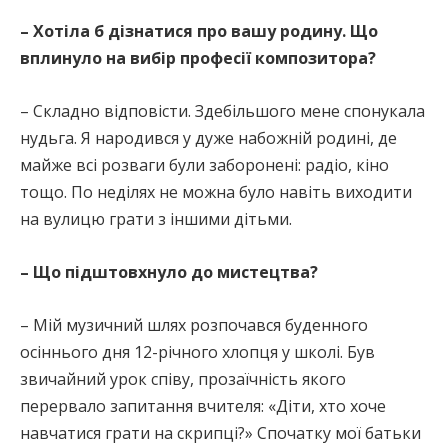
– Хотіла б дізнатися про вашу родину. Що
вплинуло на вибір професії композитора?
– Складно відповісти. Здебільшого мене спонукала
нудьга. Я народився у дуже набожній родині, де
майже всі розваги були заборонені: радіо, кіно
тощо. По неділях не можна було навіть виходити
на вулицю грати з іншими дітьми.
– Що підштовхнуло до мистецтва?
– Мій музичний шлях розпочався буденного
осіннього дня 12-річного хлопця у школі. Був
звичайний урок співу, прозаїчність якого
перервало запитання вчителя: «Діти, хто хоче
навчатися грати на скрипці?» Спочатку мої батьки