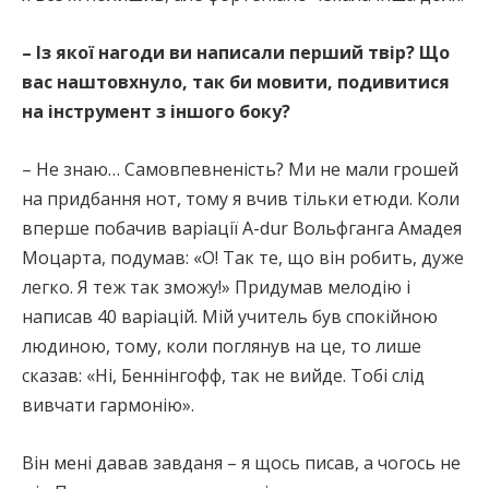
– Із якої нагоди ви написали перший твір? Що
вас наштовхнуло, так би мовити, подивитися
на інструмент з іншого боку?
– Не знаю… Самовпевненість? Ми не мали грошей
на придбання нот, тому я вчив тільки етюди. Коли
вперше побачив варіації A-dur Вольфганга Амадея
Моцарта, подумав: «О! Так те, що він робить, дуже
легко. Я теж так зможу!» Придумав мелодію і
написав 40 варіацій. Мій учитель був спокійною
людиною, тому, коли поглянув на це, то лише
сказав: «Ні, Беннінгофф, так не вийде. Тобі слід
вивчати гармонію».
Він мені давав завданя – я щось писав, а чогось не