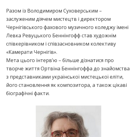
Разом із Володимиром Суховерським –
заслуженим діячем мистецтв і директором
Чернігівського фахового музичного коледжу імені
Левка Ревуцького Беннінгофф став художнім
співкерівником і співзасновником колективу
«Камерати Чернігів».
Мета цього інтерв’ю – більше дізнатися про
творче життя Ортвіна Беннінгоффа до знайомства
з представниками української мистецької еліти,
його становлення як композитора, а також цікаві
біографічні факти.