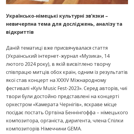
Українсько-німецькі культурні зв’язки –
невичерпна тема для досліджень, аналізу та
відкриттів
Даній тематиці вже присвячувалася стаття
(Український інтернет-журнал «Музика», 14
лютого 2024 року), в якій висвітлено творчу
співпрацю митців обох країн, одним із результатів
якої став концерт на ХХХІV Міжнародному
фестивалі «Kyiv Music Fest-2023». Серед авторів, чиї
твори були достойно представлені на концерті
оркестром «Камерата Чернігів», яскраве місце
посідає постать Ортвіна Беннінгоффа – німецького
композитора, органіста, диригента, члена Спілки
композиторів Німеччини GEMA.