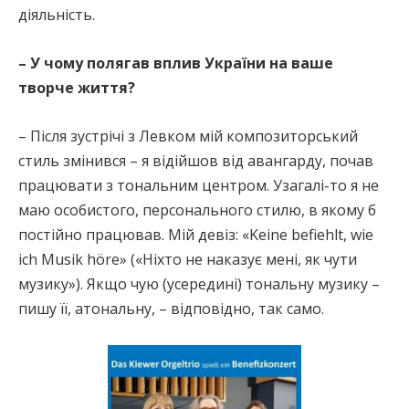
діяльність.
– У чому полягав вплив України на ваше
творче життя?
– Після зустрічі з Левком мій композиторський
стиль змінився – я відійшов від авангарду, почав
працювати з тональним центром. Узагалі-то я не
маю особистого, персонального стилю, в якому б
постійно працював. Мій девіз: «Keine befiehlt, wie
ich Musik höre» («Ніхто не наказує мені, як чути
музику»). Якщо чую (усередині) тональну музику –
пишу її, атональну, – відповідно, так само.