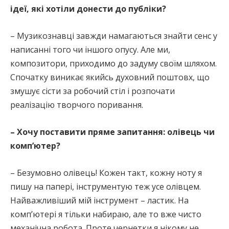
ідеї, які хотіли донести до публіки?
– Музикознавці завжди намагаються знайти сенс у
написанні того чи іншого опусу. Але ми,
композитори, приходимо до задуму своїм шляхом.
Спочатку виникає якийсь духовний поштовх, що
змушує сісти за робочий стіл і розпочати
реалізацію творчого поривання.
– Хочу поставити пряме запитання: олівець чи
комп’ютер?
– Безумовно олівець! Кожен такт, кожну ноту я
пишу на папері, інструментую теж усе олівцем.
Найважливіший мій інструмент – ластик. На
комп’ютері я тільки набираю, але то вже чисто
механічна робота. Проте чернетки я нікому не