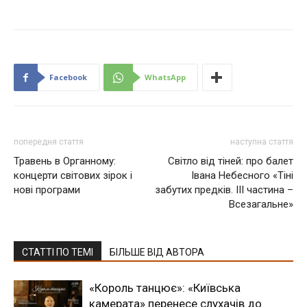
Facebook
WhatsApp
попередня стаття
наступна стаття
Травень в Органному:
Світло від тіней: про балет
концерти світових зірок і
Івана Небесного «Тіні
нові програми
забутих предків. ІІІ частина –
Всезагальне»
СТАТТІ ПО ТЕМІ
БІЛЬШЕ ВІД АВТОРА
«Король танцює»: «Київська
камерата» перенесе слухачів до