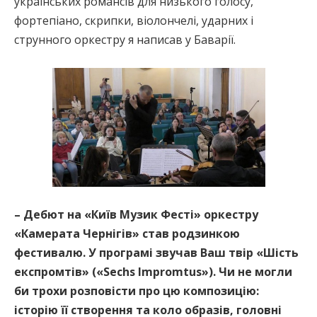
українських романсів для низького голосу,
фортепіано, скрипки, віолончелі, ударних і
струнного оркестру я написав у Баварії.
– Дебют на «Київ Музик Фесті» оркестру
«Камерата Чернігів» став родзинкою
фестивалю. У програмі звучав Ваш твір «Шість
експромтів» («Sechs Impromtus»). Чи не могли
би трохи розповісти про цю композицію:
історію її створення та коло образів, головні