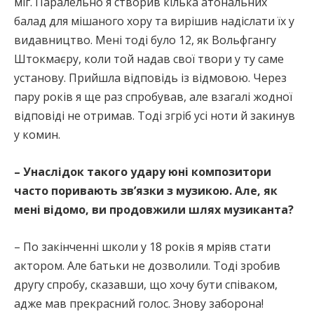
міг. Паралельно я створив кілька атональних
балад для мішаного хору та вирішив надіслати їх у
видавництво. Мені тоді було 12, як Вольфгангу
Штокмаєру, коли той надав свої твори у ту саме
установу. Прийшла відповідь із відмовою. Через
пару років я ще раз спробував, але взагалі жодної
відповіді не отримав. Тоді згріб усі ноти й закинув
у комин.
– Унаслідок такого удару юні композитори
часто поривають зв’язки з музикою. Але, як
мені відомо, ви продовжили шлях музиканта?
– По закінченні школи у 18 років я мріяв стати
актором. Але батьки не дозволили. Тоді зробив
другу спробу, сказавши, що хочу бути співаком,
адже мав прекрасний голос. Знову заборона!