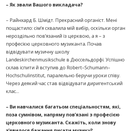
– Як звали Вашого викладача?
– Райнхард Б. Шмідт. Прекрасний органіст. Мені
пощастило: сім’я схвалила мій вибір, оскільки орган
нероздільно пов’язаний із церквою, а я – з
професією церковного музиканта. Почав
відвідувати музичну школу
Landeskirchenmusikschule в Дюссельдорфі. Успішно
склав іспити й вступив до Robert–Schumann–
Hochschulinstitut, паралельно беручи уроки співу.
Через деякий час став відвідувати диригентський
клас…
– Ви навчалися багатьом спеціальностям, які,
поза сумнівом, напряму пов’язані з професією
церковного музиканта. Скажіть, коли знову
з’явилося бажання писати музику?