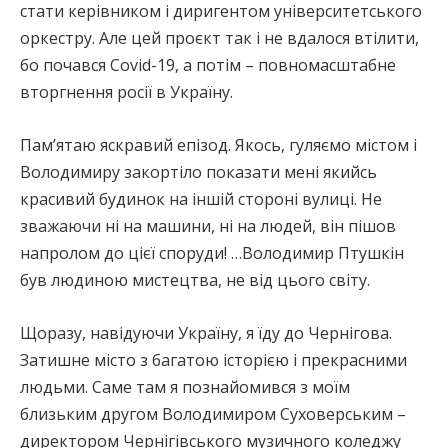
стати керівником і диригентом університетського
оркестру. Але цей проєкт так і не вдалося втілити,
бо почався Covid-19, а потім – повномасштабне
вторгнення росії в Україну.
Пам’ятаю яскравий епізод. Якось, гуляємо містом і
Володимиру закортіло показати мені якийсь
красивий будинок на іншій стороні вулиці. Не
зважаючи ні на машини, ні на людей, він пішов
напролом до цієї споруди! …Володимир Птушкін
був людиною мистецтва, не від цього світу.
Щоразу, навідуючи Україну, я їду до Чернігова.
Затишне місто з багатою історією і прекрасними
людьми. Саме там я познайомився з моїм
близьким другом Володимиром Суховерським –
директором Чернігівського музичного коледжу