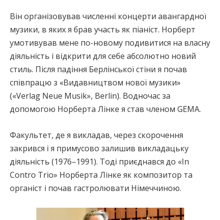
Він організовував численні концерти авангардної
музики, в яких я брав участь як піаніст. Норберт
умотивував мене по-новому подивитися на власну
діяльність і відкрити для себе абсолютно новий
стиль. Після падіння Берлінської стіни я почав
співпрацю з «Видавництвом нової музики»
(«Verlag Neue Musik», Berlin). Водночас за
допомогою Норберта Лінке я став членом GEMA.
Факультет, де я викладав, через скорочення
закрився і я примусово залишив викладацьку
діяльність (1976–1991). Тоді приєднався до «In
Contro Trio» Норберта Лінке як композитор та
органіст і почав гастролювати Німеччиною.