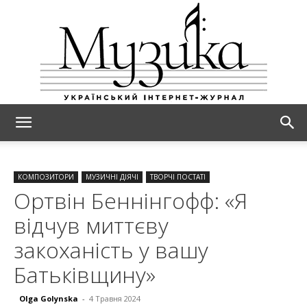
МУЗИКА
КОМПОЗИТОРИ
МУЗИЧНІ ДІЯЧІ
ТВОРЧІ ПОСТАТІ
Ортвін Беннінгофф: «Я
відчув миттєву
закоханість у вашу
Батьківщину»
Olga Golynska
-
4 Травня 2024