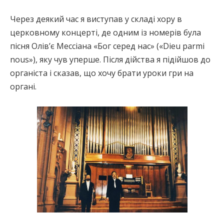
Через деякий час я виступав у складі хору в
церковному концерті, де одним із номерів була
пісня Олів’є Мессіана «Бог серед нас» («Dieu parmi
nous»), яку чув уперше. Після дійства я підійшов до
органіста і сказав, що хочу брати уроки гри на
органі.