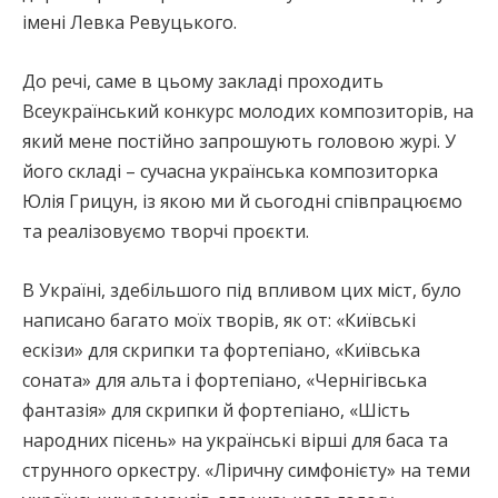
імені Левка Ревуцького.
До речі, саме в цьому закладі проходить
Всеукраїнський конкурс молодих композиторів, на
який мене постійно запрошують головою журі. У
його складі – сучасна українська композиторка
Юлія Грицун, із якою ми й сьогодні співпрацюємо
та реалізовуємо творчі проєкти.
В Україні, здебільшого під впливом цих міст, було
написано багато моїх творів, як от: «Київські
ескізи» для скрипки та фортепіано, «Київська
соната» для альта і фортепіано, «Чернігівська
фантазія» для скрипки й фортепіано, «Шість
народних пісень» на українські вірші для баса та
струнного оркестру. «Ліричну симфонієту» на теми