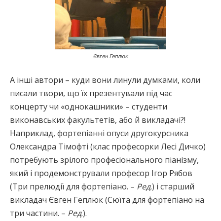
Євген Геплюк
А інші автори – куди вони линули думками, коли
писали твори, що їх презентували під час
концерту чи «однокашники» – студенти
виконавських факультетів, або й викладачі?!
Наприклад, фортепіанні опуси другокурсника
Олександра Тімофті (клас професорки Лесі Дичко)
потребують зрілого професіонального піанізму,
який і продемонстрували професор Ігор Рябов
(Три прелюдії для фортепіано. –
Ред
.) і старший
викладач Євген Геплюк (Сюїта для фортепіано на
три частини. –
Ред
.).