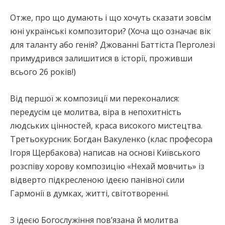
Отже, про що думають і що хочуть сказати зовсім
юні українські композитори? (Хоча що означає вік
для таланту або генія? Джованні Баттіста Перголезі
примудрився залишитися в історії, проживши
всього 26 років!)
Від першої ж композиції ми переконалися:
передусім це молитва, віра в непохитність
людських цінностей, краса високого мистецтва.
Третьокурсник Богдан Вакуленко (клас професора
Ігоря Щербакова) написав на основі Київського
розспіву хорову композицію «Нехай мовчить» із
відверто підкресленою ідеєю панівної сили
Гармонії в думках, житті, світотворенні.
З ідеєю Богослужіння пов’язана й молитва