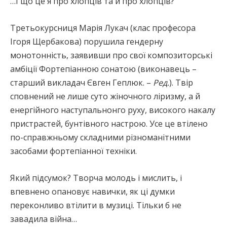
…І що це я про хлопців та й про хлопців?
Третьокурсниця Марія Лукач (клас професора
Ігоря Щербакова) порушила гендерну
монотонність, заявивши про свої композиторські
амбіції Фортепіанною сонатою (виконавець –
старший викладач Євген Геплюк. –
Ред.
). Твір
сповнений не лише суто жіночного ліризму, а й
енергійного наступальнонго руху, високого накалу
пристрастей, бунтівного настрою. Усе це втілено
по-справжньому складними різноманітними
засобами фортепіанної техніки.
Який підсумок? Творча молодь і мислить, і
впевнено опановує навички, як ці думки
переконливо втілити в музиці. Тільки б не
завадила війна…