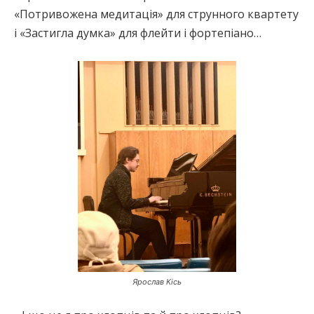
«Потривожена медитація» для струнного квартету
і «Застигла думка» для флейти і фортепіано…
Ярослав Кісь