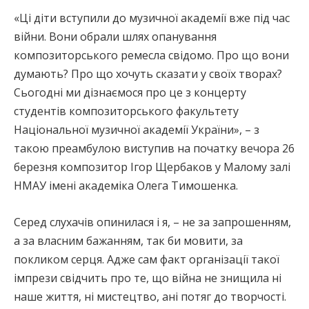
«Ці діти вступили до музичної академії вже під час
війни. Вони обрали шлях опанування
композиторського ремесла свідомо. Про що вони
думають? Про що хочуть сказати у своїх творах?
Сьогодні ми дізнаємося про це з концерту
студентів композиторського факультету
Національної музичної академії України», – з
такою преамбулою виступив на початку вечора 26
березня композитор Ігор Щербаков у Малому залі
НМАУ імені академіка Олега Тимошенка.
Серед слухачів опинилася і я, – не за запрошенням,
а за власним бажанням, так би мовити, за
покликом серця. Адже сам факт організації такої
імпрези свідчить про те, що війна не знищила ні
наше життя, ні мистецтво, ані потяг до творчості.