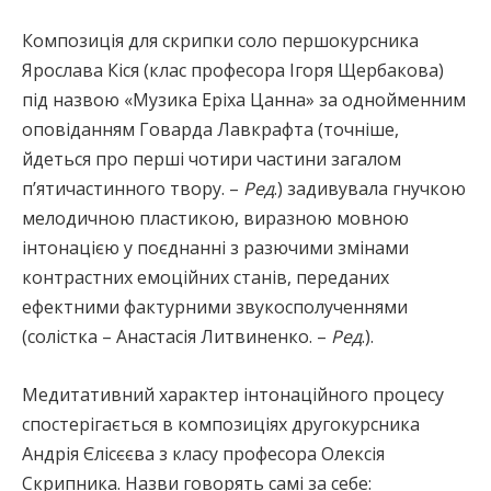
Композиція для скрипки соло першокурсника
Ярослава Кіся (клас професора Ігоря Щербакова)
під назвою «Музика Еріха Цанна» за однойменним
оповіданням Говарда Лавкрафта (точніше,
йдеться про перші чотири частини загалом
п’ятичастинного твору. –
Ред
.) задивувала гнучкою
мелодичною пластикою, виразною мовною
інтонацією у поєднанні з разючими змінами
контрастних емоційних станів, переданих
ефектними фактурними звукосполученнями
(солістка – Анастасія Литвиненко. –
Ред
.).
Медитативний характер інтонаційного процесу
спостерігається в композиціях другокурсника
Андрія Єлісєєва з класу професора Олексія
Скрипника. Назви говорять самі за себе: