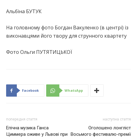
Альбіна БУТУК
На головному фото Богдан Вакуленко (в центрі) із
виконавцями його твору для струнного квартету
Фото Ольги ПУТЯТИЦЬКОЇ
Facebook
WhatsApp
попередня стаття
наступна стаття
Епічна музика Ганса
Оголошено лонгліст
Циммера оживе у Львові при
Восьмого фестивалю-премії