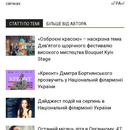
свічках
«ГРА»!
СТАТТІ ПО ТЕМІ
БІЛЬШЕ ВІД АВТОРА
«Озброєні красою» – наскрізна тема
Дев’ятого щорічного фестивалю
високого мистецтва Bouquet Kyiv
Stage
«Креонт» Дмитра Бортнянського
прозвучить у Національній філармонії
України
Дайджест подій на серпень в
Національній філармонії України
Останній місяць літа в Органному: 47