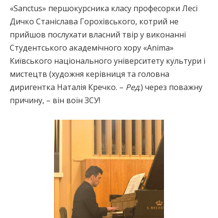
«Sanctus» першокурсника класу професорки Лесі
Дичко Станіслава Горохівського, котрий не
прийшов послухати власний твір у виконанні
Студентського академічного хору «Anima»
Київського національного університету культури і
мистецтв (художня керівниця та головна
диригентка Наталія Кречко. –
Ред
.) через поважну
причину, – він воїн ЗСУ!