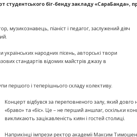
рт студентського біг-бенду закладу «СараБанда», п
р, музикознавець, піаніст і педагог, заслужений діяч
ий.
и українських народних пісень, авторські твори
зових стандартів відомих майстрів джазу в
упи першого і теперішнього складу колективу.
Концерт відбувся за переповненого залу, який довго 
«браво» та «біс». Це – не перший аншлаг, оскільки к
викликають зацікавленість киян і гостей столиці.
Наприкінці імпрези ректор академії Максим Тимошен