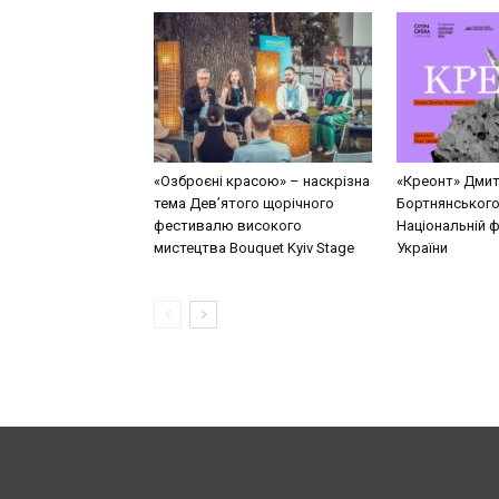
«Озброєні красою» – наскрізна
«Креонт» Дми
тема Дев’ятого щорічного
Бортнянського
фестивалю високого
Національній ф
мистецтва Bouquet Kyiv Stage
України