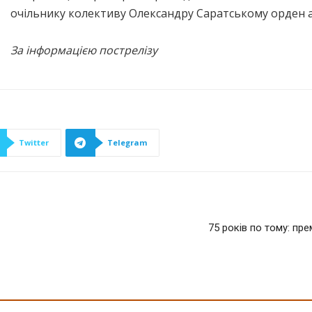
очільнику колективу Олександру Саратському орден а
За інформацією пострелізу
Twitter
Telegram
75 років по тому: пр