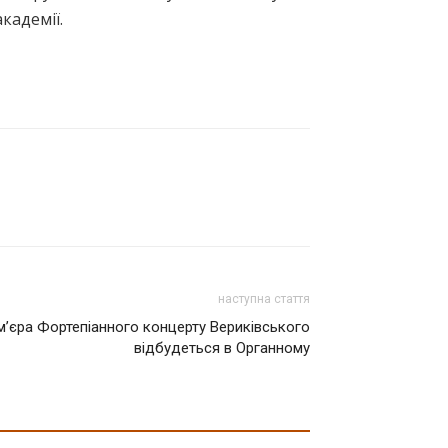
кадемії.
наступна стаття
ем’єра Фортепіанного концерту Вериківського
відбудеться в Органному