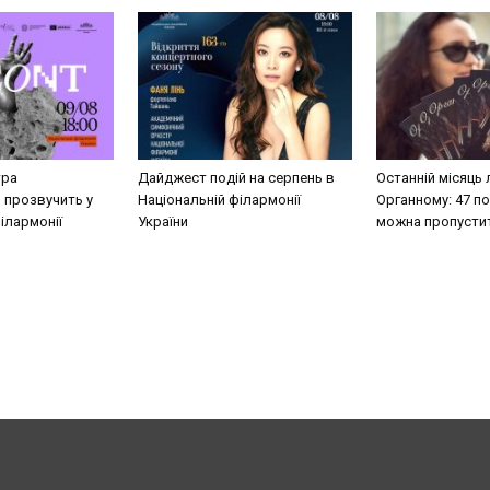
тра
Дайджест подій на серпень в
Останній місяць 
 прозвучить у
Національній філармонії
Органному: 47 под
ілармонії
України
можна пропусти