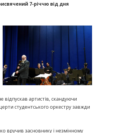
рисвячений 7-річчю від дня
не відпускав артистів, скандуючи
онцерти студентського оркестру завжди
ко вручив засновнику і незмінному