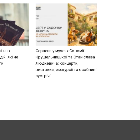
літа в
Серпень у музеях Соломії
ій, які не
Крушельницької та Станіслава
ти
Людкевича: концерти,
виставки, екскурсії та особливі
зустрічі