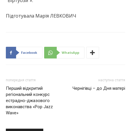
“Віртуози”».
Підготувала Марія ЛЕВКОВИЧ
Facebook
WhatsApp
попередня стаття
наступна стаття
Перший відкритий
Чернігівці – до Дня матері
регіональний конкурс
естрадно-джазового
виконавства «Pop Jazz
Wave»