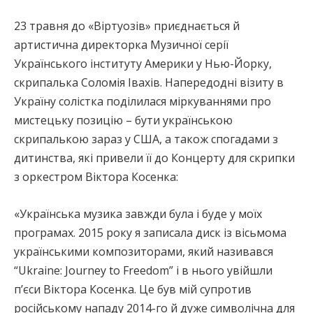
23 травня до «Віртуозів» приєднається й
артистична директорка Музичної серії
Українського інституту Америки у Нью-Йорку,
скрипалька Соломія Івахів. Напередодні візиту в
Україну солістка поділилася міркуваннями про
мистецьку позицію – бути українською
скрипалькою зараз у США, а також спогадами з
дитинства, які привели її до Концерту для скрипки
з оркестром Віктора Косенка:
«Українська музика завжди була і буде у моїх
програмах. 2015 року я записала диск із вісьмома
українськими композиторами, який називався
“Ukraine: Journey to Freedom” і в нього увійшли
пʼєси Віктора Косенка. Це був мій супротив
російському нападу 2014-го й дуже символічна для