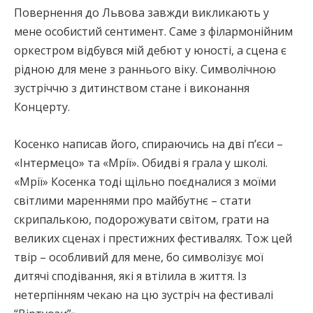
Повернення до Львова завжди викликають у
мене особистий сентимент. Саме з філармонійним
оркестром відбувся мій дебют у юності, а сцена є
рідною для мене з раннього віку. Символічною
зустріччю з дитинством стане і виконання
Концерту.
Косенко написав його, спираючись на дві пʼєси –
«Інтермецо» та «Мрії». Обидві я грала у школі.
«Мрії» Косенка тоді щільно поєдналися з моїми
світлими мареннями про майбутнє – стати
скрипалькою, подорожувати світом, грати на
великих сценах і престижних фестивалях. Тож цей
твір – особливий для мене, бо символізує мої
дитячі сподівання, які я втілила в життя. Із
нетерпінням чекаю на цю зустріч на фестивалі