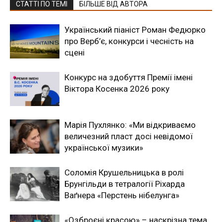
СТАТТІ ПО ТЕМІ
БІЛЬШЕ ВІД АВТОРА
Український піаніст Роман Федюрко
про Верб’є, конкурси і чесність на
сцені
Конкурс на здобуття Премії імені
Віктора Косенка 2026 року
Марія Пухлянко: «Ми відкриваємо
величезний пласт досі невідомої
української музики»
Соломія Крушельницька в ролі
Брунгільди в тетралогії Ріхарда
Ваґнера «Перстень нібелунга»
«Озброєні красою» – наскрізна тема