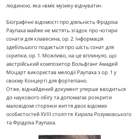
людиною, яка «вміє музику відчувати».
Біографічні відомості про діяльність Фрідріха
Раупаха майже не містять згадок про чотири
сонати для клавесина, ор. 2. Інформація
здебільшого подається про шість сонат для
скрипки, ор. 1. Можливо, на це вплинуло, що
австрійський композитор Вольфганг Амадей
Моцарт використав мелодії Раупаха з ор. 1 у
своєму Концерті для фортепіано.
Отже, віднайдений документ уперше вводиться
до наукового обігу та допомагає розкрити
маловідомі сторінки життя двох відомих
особистостей XVIII століття: Кирила Розумовського
та Фрідріха Раупаха.