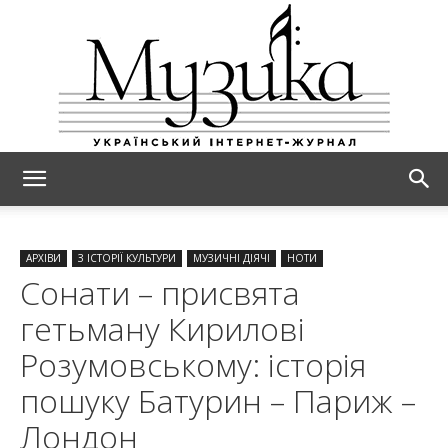
МУЗИКА
АРХІВИ
З ІСТОРІЇ КУЛЬТУРИ
МУЗИЧНІ ДІЯЧІ
НОТИ
Сонати – присвята
гетьману Кирилові
Розумовському: історія
пошуку Батурин – Париж –
Лондон