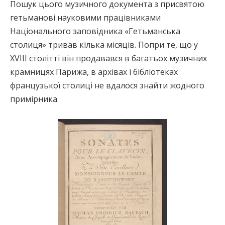
Пошук цього музичного документа з присвятою
гетьманові науковими працівниками
Національного заповідника «Гетьманська
столиця» тривав кілька місяців. Попри те, що у
XVIII столітті він продавався в багатьох музичних
крамницях Парижа, в архівах і бібліотеках
французької столиці не вдалося знайти жодного
примірника.