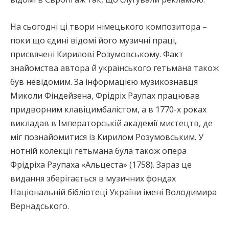
На сьогодні ці твори німецького композитора –
поки що єдині відомі його музичні праці,
присвячені Кирилові Розумовському. Факт
знайомства автора й українського гетьмана також
був невідомим. За інформацією музикознавця
Миколи Фіндейзена, Фрідріх Раупах працював
придворним клавіцимбалістом, а в 1770-х роках
викладав в Імператорській академії мистецтв, де
міг познайомитися із Кирилом Розумовським. У
нотній колекції гетьмана була також опера
Фрідріха Раупаха «Альцеста» (1758). Зараз це
видання зберігається в музичних фондах
Національній бібліотеці України імені Володимира
Вернадського.