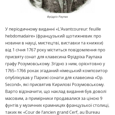
Фрідріх Раупах
У періодичному виданні «L’Avantcoureur: feuille
hebdomadaire» (французький щотижневик про
новини в науці, мистецтві, виставки та книжки)
від 1 січня 1767 року міститься повідомлення про
присвяту сонат для клавесина Фрідріха Раупаха
графу Розумовському. Згідно з ним, орієнтовно у
1765–1766 роках згаданий німецький композитор
опублікував у Парижі сонати для клавесина «Ор.
Second», які присвятив Кирилові Розумовському.
Варто відзначити, що наклад видання був доволі
масовим, а примірники продавалися за ціною 9
фунтів у музичних крамницях французької столиці,
таких як «Сour de l’ancien grand Cerf, au Bureau