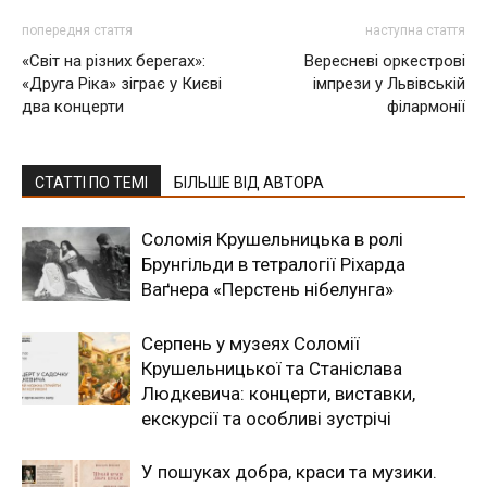
попередня стаття
наступна стаття
«Світ на різних берегах»:
Вересневі оркестрові
«Друга Ріка» зіграє у Києві
імпрези у Львівській
два концерти
філармонії
СТАТТІ ПО ТЕМІ
БІЛЬШЕ ВІД АВТОРА
Соломія Крушельницька в ролі
Брунгільди в тетралогії Ріхарда
Ваґнера «Перстень нібелунга»
Серпень у музеях Соломії
Крушельницької та Станіслава
Людкевича: концерти, виставки,
екскурсії та особливі зустрічі
У пошуках добра, краси та музики.