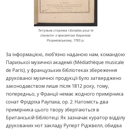
Титульна сторінка «Sonates pour le
clavecin» з присвятою Кирилові
Розумовському, 1765 р.
За інформацією, люб’язно наданою нам, командою
Паризької музичної академії (Médiathèque musicale
de Paris), у французьких бібліотеках збереження
друкованої музичної продукції було затверджено
законодавством лише після 1812 року, тому,
попередньо, у Франції немає жодного примірника
сонат Фрідріха Раупаха, ор. 2. Натомість два
примірника цього твору зберігаються в
Британській бібліотеці. Як зазначає куратор відділу
друкованих нот закладу Руперт Ріджвелл, обидва