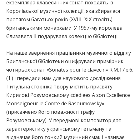
екземпляра клавесинних сонат походять із
Королівської музичної колекції, яка збиралася
протягом багатьох років (XVIII–XIX століть)
британськими монархами. У 1957-му королева
Єлизавета ІІ подарувала колекцію бібліотеці.
На наше звернення працівники музичного відділу
Британської бібліотеки оцифрували примірник
чотирьох сонат «Sonates pour le clavecin» R.M.17.e.6.
(1.) і передали нам для наукового дослідження.
Титульна сторінка твору містить присвяту
Кирилові Розумовському «dediees A son Excellence
Monseigneur le Comte de Rasoumowsky»
(присвячено його поважності графу
Розумовському). У передмові композитор дає
характеристику українському гетьману та
відзначає його тонкий музичний смак і називає