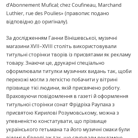
d’Abonnement Mufical; chez Coufineau, Marchand
Luthier, rue des Poulies» (правопис подано
відповідно до оригіналу).
За дослідженням Ганни Вінішевської, музичні
магазини XVII–XVIII століть використовували
титульні сторінки творів із присвятами як рекламу
товару. Знаючи це, друкарні спеціально
оформлювали титулки музичних видань так, щоби
перехожі могли з легкістю побачити у вітрині
прізвище тієї людини, якій присвячено роботу.
Враховуючи повідомлення в газеті й оформлення
титульної сторінки сонат Фрідріха Раупаха з
присвятою Кирилові Розумовському, можна з
упевненістю констатувати, що прізвище
українського гетьмана та його музичні смаки були
відомі в Європі аж так, що слугували рекламою.