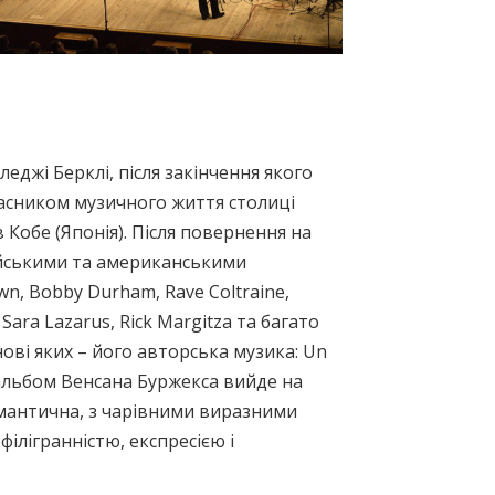
еджі Берклі, після закінчення якого
асником музичного життя столиці
 Кобе (Японія). Після повернення на
ейськими та американськими
n, Bobby Durham, Rave Coltraine,
, Sara Lazarus, Rick Margitza та багато
нові яких – його авторська музика: Un
й альбом Венсана Буржекса вийде на
омантична, з чарівними виразними
філігранністю, експресією і