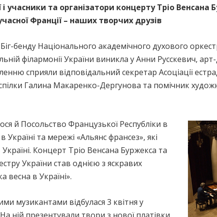
еї і учасники та організатори концерту Тріо Венсана 
учасної Франції – наших творчих друзів
а Біг-бенду Національного академічного духового оркес
альній філармонії України виникла у Анни Русскевич, а
іленню сприяли відповідальний секретар Асоціації естра
 спілки Галина Макаренко-Дергунова та помічник худож
ося й Посольство Французької Республіки в
в Україні та мережі «Альянс франсез», які
Україні. Концерт Тріо Венсана Буржекса та
стру України став однією з яскравих
 весна в Україні».
ими музикантами відбулася 3 квітня у
На ній презентували твори з нової платівки