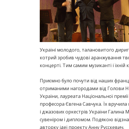
Україні молодого, талановитого дириге
котрий зробив чудові аранжування тво
концерті. Тим самим музиканті і їхній
Приємно було почути від наших франц
отриманими нагородами від Голови НВ
України, лауреата Національної премії
професора Євгена Савчука. Їх вручила 
і джазових оркестрів України Галина 
сувеніром і дипломом. Подякою відзнач
авторку ідеї проекту Анну Русскевич.