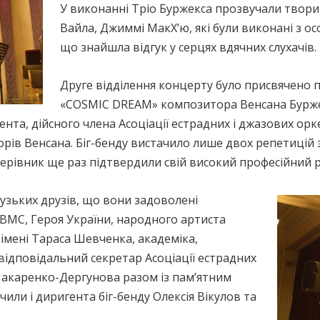
У виконанні Тріо Буржекса прозвучали твори 
Вайла, Джиммі МакХ’ю, які були виконані з 
що знайшла відгук у серцях вдячних слухачів.
Друге відділення концерту було присвячено п
«COSMIC DREAM» композитора Венсана Буржек
нта, дійсного члена Асоціації естрадних і джазових орк
рів Венсана. Біг-бенду вистачило лише двох репетицій з
 керівник ще раз підтвердили свій високий професійний р
узьких друзів, що вони задоволені
МС, Героя України, народного артиста
 імені Тараса Шевченка, академіка,
відповідальний секретар Асоціації естрадних
Макаренко-Дергунова разом із пам’ятним
или і диригента біг-бенду Олексія Вікулов та