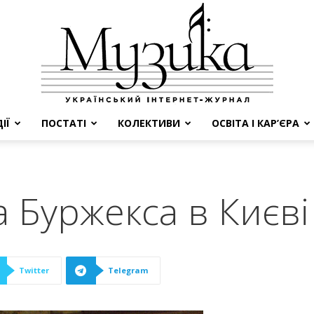
ІЇ
ПОСТАТІ
КОЛЕКТИВИ
ОСВІТА І КАР’ЄРА
МУЗИКА
а Буржекса в Києві
Twitter
Telegram