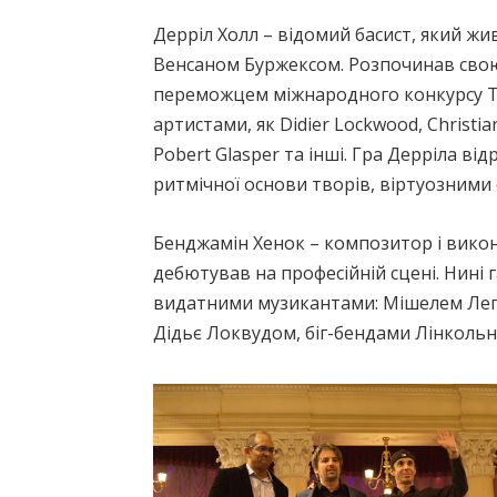
Дерріл Холл – відомий басист, який жи
Венсаном Буржексом. Розпочинав свою 
переможцем міжнародного конкурсу Те
артистами, як Didier Lockwood, Christian
Pobert Glasper та інші. Гра Дерріла в
ритмічної основи творів, віртуозними 
Бенджамін Хенок – композитор і викон
дебютував на професійній сцені. Нині 
видатними музикантами: Мішелем Легр
Дідьє Локвудом, біг-бендами Лінкольн