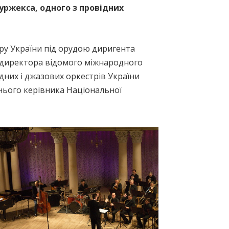
Буржекса, одного з провідних
тру України під орудою диригента
рт-директора відомого міжнародного
дних і джазових оркестрів України
нього керівника Національної