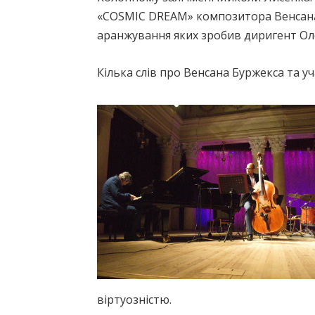
«COSMIC DREAM» композитора Венсана 
аранжування яких зробив диригент Оле
Кілька слів про Венсана Буржекса та уч
віртуозністю.