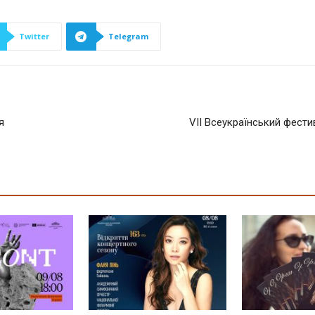
Twitter
Telegram
я
VII Всеукраїнський фести