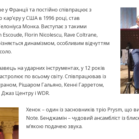
ве у Франції та постійно співпрацює з
кар’єру у США в 1996 році, став
лоніуса Монка. Виступає з такими
 Escoude, Florin Nicolescu, Rave Coltrane,
ідрізняється динамізмом, особливим відчуттям
соло.
авець на ударних інструментах, у 12 років
гастролює по всьому світу. Співпрацював із
аном, Рішаром Гальяно, Кенні Гарретом,
 Джаз Центру і WDR.
Хенок – один із засновників тріо Prysm, що в
Note. Бенджамін – чудовий ансамбліст із блис
м’якою подачею звука.