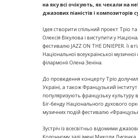
на яку всі очікують, як чекали на н
джазових піаністів і композиторів с
Ідея створити спільний проект Тріо т
Олексія Вікулова і виступити у Націон
фестивалю JAZZ ON THE DNIEPER. Її вт
Національної всеукраїнської музичної
філармонії Олена Зеніна.
До проведення концерту Тріо долучил
Україні, а також Французький інститут 
популяризують французьку культуру в 
Біг-бенду Національного духового орке
музичних подій фестивалю «Французька
Зустріч із всесвітньо відомими джазов
Колонному залі імені Миколи Лисенка. 