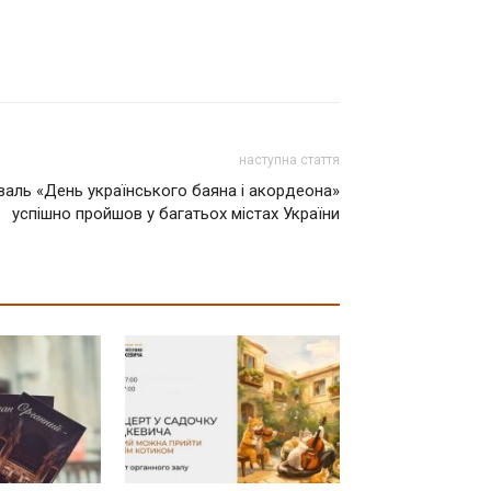
наступна стаття
валь «День українського баяна і акордеона»
успішно пройшов у багатьох містах України