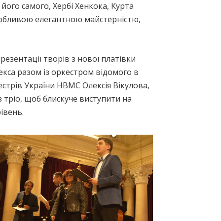
його самого, Хербі Хенкока, Курта
особливою елегантною майстерністю,
резентації творів з нової платівки
са разом із оркестром відомого в
естрів України НВМС Олексія Вікулова,
 тріо, щоб блискуче виступити на
івень.