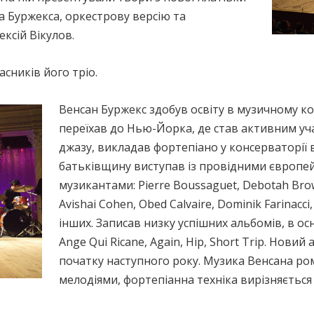
Буржекса, оркестрову версію та
ксій Вікулов.
асників його тріо.
Венсан Буржекс здобув освіту в музичному кол
переїхав до Нью-Йорка, де став активним уч
джазу, викладав фортепіано у консерваторії в
батьківщину виступав із провідними європ
музикантами: Pierre Boussaguet, Debotah Brow
Avishai Cohen, Obed Calvaire, Dominik Farinacci
інших. Записав низку успішних альбомів, в ос
Ange Qui Ricane, Again, Hip, Short Trip. Нови
початку наступного року. Музика Венсана р
мелодіями, фортепіанна техніка вирізняється 