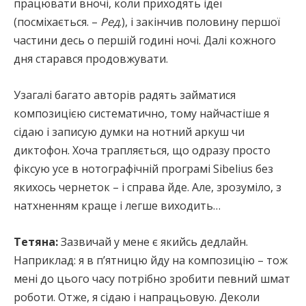
працювати вночі, коли приходять ідеї
(посміхається. –
Ред
.), і закінчив половину першої
частини десь о першій годині ночі. Далі кожного
дня старався продовжувати.
Узагалі багато авторів радять займатися
композицією систематично, тому найчастіше я
сідаю і записую думки на нотний аркуш чи
диктофон. Хоча трапляється, що одразу просто
фіксую усе в нотографічній програмі Sibelius без
якихось чернеток – і справа йде. Але, зрозуміло, з
натхненням краще і легше виходить…
Тетяна:
Зазвичай у мене є якийсь дедлайн.
Наприклад: я в п’ятницю йду на композицію – тож
мені до цього часу потрібно зробити певний шмат
роботи. Отже, я сідаю і напрацьовую. Деколи