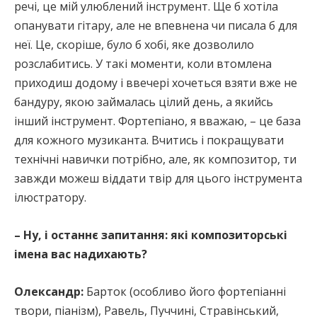
речі, це мій улюблений інструмент. Ще б хотіла
опанувати гітару, але не впевнена чи писала б для
неї. Це, скоріше, було б хобі, яке дозволило
розслабитись. У такі моменти, коли втомлена
приходиш додому і ввечері хочеться взяти вже не
бандуру, якою займалась цілий день, а якийсь
інший інструмент. Фортепіано, я вважаю, – це база
для кожного музиканта. Вчитись і покращувати
технічні навички потрібно, але, як композитор, ти
завжди можеш віддати твір для цього інструмента
ілюстратору.
– Ну, і останнє запитання: які композиторські
імена вас надихають?
Олександр:
Барток (особливо його фортепіанні
твори, піанізм), Равель, Пуччині, Стравінський,