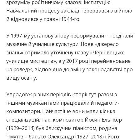
зрозумілу робітничому класові інституцію.
Навчальний процес у закладі перервався з війною
й відновився у травні 1944-го.
У 1997-му установу знову реформували – поєднали
музичне й училище культури. Нове «джерело
знань» отримало уточнену назву «Чернівецьке
училище мистецтв», а у 2017 році перейменоване
на коледж, відповідно до змін у законодавстві про
вищу освіту.
Упродовж різних періодів історії тут разом з
іншими музикантами працювали й педагоги-
композитори. Найчастіше вони мали кілька
спеціалізацій. Так, композитор Йосип Ельгісер
(1929–2014) був блискучим піаністом, родина
Чмутів – батько Олександр (1927–2018) і його