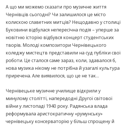
А що ми можемо сказати про музичне життя
Чернівців сьогодні? Чи залишилося це місто
колискою славетних митців? Нещодавно у столиці
Буковини відбулася непересічна подія – уперше за
новітню історію відбувся концерт студентських
творів. Молоді композитори Чернівецького
коледжу мистецтв представили на суд публіки свої
роботи. Це сталося саме зараз, коли, здавалося б,
нова музика нікому не потрібна й узагалі культура
приречена. Але виявилося, що це не так…
Чернівецьке музичне училище відкрили у
минулому столітті, напередодні Другої світової
війни у листопаді 1940 року. Радянська влада
реформувала аристократичну «румунську»
чернівецьку консерваторію у більш спрощену й