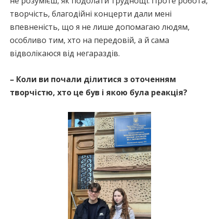
не розумієш, як подолати труднощі. Проте робота,
творчість, благодійні концерти дали мені
впевненість, що я не лише допомагаю людям,
особливо тим, хто на передовій, а й сама
відволікаюся від негараздів.
– Коли ви почали ділитися з оточенням
творчістю, хто це був і якою була реакція?