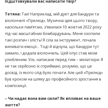
підштовхували вас написати твір?
Тетяна:
Так! Наприклад, мій дует для бандури та
віолончелі «Прелюд». Музична ідея цього твору,
наскільки пам’ятаю, з’явилася 10 жовтня 2022 року
під час масштабних бомбардувань. Мене охопили
такі розпач і злість! Я сіла за інструмент, почала
виливати емоції… Тоді й відчула, що бандури тут
замало, і додала віолончель. Цей опус став моїм
улюбленим. Усе, написане перед тим – мініатюри. Я
не так серйозно їх сприймаю, розумію, що це
досвід, із якого слід було почати. Але цей «Прелюд»
був кроком на шляху до професійного зростання в
композиції.
– Чи надає вона вам сили? Як впливає на ваше
життя?