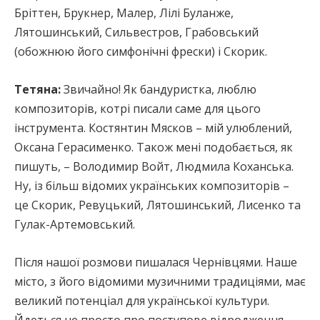
Бріттен, Брукнер, Малер, Лілі Буланже,
Лятошинський, Сильвестров, Грабовський
(обожнюю його симфонічні фрески) і Скорик.
Тетяна:
Звичайно! Як бандуристка, люблю
композиторів, котрі писали саме для цього
інструмента. Костянтин Мясков – мій улюблений,
Оксана Герасименко. Також мені подобається, як
пишуть, – Володимир Войт, Людмила Коханська.
Ну, із більш відомих українських композиторів –
це Скорик, Ревуцький, Лятошинський, Лисенко та
Гулак-Артемовський.
Після нашої розмови пишалася Чернівцями. Наше
місто, з його відомими музичними традиціями, має
великий потенціал для української культури.