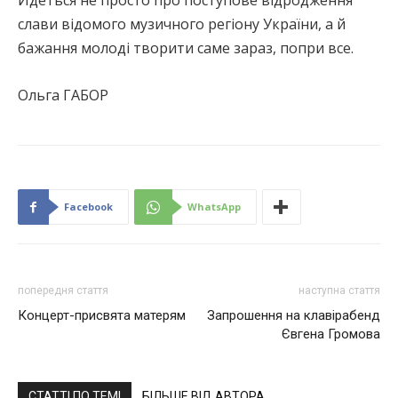
Йдеться не просто про поступове відродження
слави відомого музичного регіону України, а й
бажання молоді творити саме зараз, попри все.
Ольга ГАБОР
Facebook
WhatsApp
попередня стаття
наступна стаття
Концерт-присвята матерям
Запрошення на клавірабенд
Євгена Громова
СТАТТІ ПО ТЕМІ
БІЛЬШЕ ВІД АВТОРА