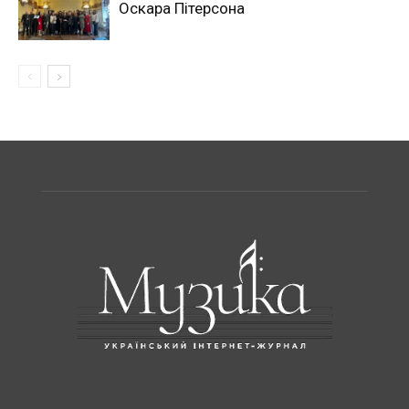
Оскара Пітерсона