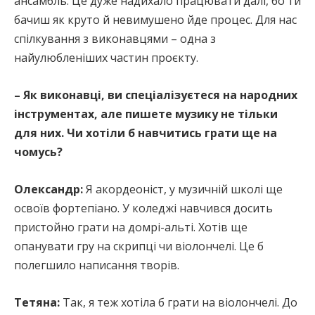
ансамбль. Це дуже надихало працювати далі, бо ти
бачиш як круто й невимушено йде процес. Для нас
спілкування з виконавцями – одна з
найулюбленіших частин проєкту.
– Як виконавці, ви спеціалізуєтеся на народних
інструментах, але пишете музику не тільки
для них. Чи хотіли б навчитись грати ще на
чомусь?
Олександр:
Я акордеоніст, у музичній школі ще
освоїв фортепіано. У коледжі навчився досить
пристойно грати на домрі-альті. Хотів ще
опанувати гру на скрипці чи віолончелі. Це б
полегшило написання творів.
Тетяна:
Так, я теж хотіла б грати на віолончелі. До