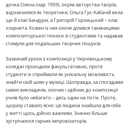
дочка Олена (нар. 1959), окрім авторства творів,
відзначилися як теоретики, Ольга Гук-Кабачій вела
ще й клас бандури, а Григорій Горлицький – клас
кларнета. Кожен із них охоче ділився таємницями
композиторської техніки зі студентами та надавав
стимули для подальших творчих пошуків.
Зазвичай уроки з композиції у Чернівецькому
коледжі проходили факультативно, проте
студенти їх сприймали як унікальну можливість
знайти свій шлях у музиці. Щоправда, за спогадами
самих викладачів, охочих і здібних до композиції
учнів було небагато – десь один на потік. Проте,
щоразу ставало ясно: ця людина знайшла для себе
у житті щось дійсно важливе. Значно більше
зустрічалося гарних імпровізаторів.