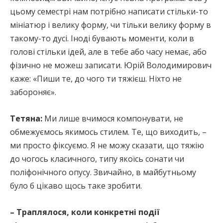
цьому семестрі нам потрібно написати стільки-то
мініатюр і велику форму, чи тільки велику форму в
такому-то дусі. Іноді бувають моменти, коли в
голові стільки ідей, але в тебе або часу немає, або
фізично не можеш записати. Юрій Володимирович
каже: «Пиши те, до чого ти тяжієш. Ніхто не
забороняє».
Тетяна:
Ми лише вчимося компонувати, не
обмежуємось якимось стилем. Те, що виходить, –
ми просто фіксуємо. Я не можу сказати, що тяжію
до чогось класичного, типу якоїсь сонати чи
поліфонічного опусу. Звичайно, в майбутньому
було б цікаво щось таке зробити.
– Траплялося, коли конкретні події