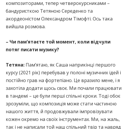
композиторами, тепер четверокурсниками –
бандуристкою Тетяною Середенко та
акордеоністом Олександром Тімофті. Ось така
вийшла розмова.
– Чи пам’ятаєте той момент, коли відчули
потяг писати музику?
Тетяна:
Пам’ятаю, як Саша наприкінці першого
курсу (2021 рік) перебував у полоні музичних ідей і
постійно грав на фортепіано. Це вразило мене, і я
захотіла додати щось своє. Ми почали працювати
в тандемі – це були перші спільні кроки. Тоді обоє
зрозуміли, що композиція може стати частиною
нашого життя, й продовжували імпровізувати
кожен окремо на своїх інструментах. Ми, на жаль,
так і не написали той наш спільний твір та навряд