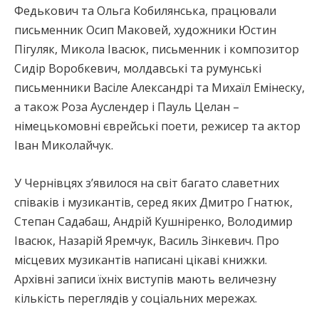
Федькович та Ольга Кобилянська, працювали
письменник Осип Маковей, художники Юстин
Пігуляк, Микола Івасюк, письменник і композитор
Сидір Воробкевич, молдавські та румунські
письменники Васіле Александрі та Михаїл Емінеску,
а також Роза Ауслендер і Пауль Целан –
німецькомовні єврейські поети, режисер та актор
Іван Миколайчук.
У Чернівцях з’явилося на світ багато славетних
співаків і музикантів, серед яких Дмитро Гнатюк,
Степан Садабаш, Андрій Кушніренко, Володимир
Івасюк, Назарій Яремчук, Василь Зінкевич. Про
місцевих музикантів написані цікаві книжки.
Архівні записи їхніх виступів мають величезну
кількість переглядів у соціальних мережах.