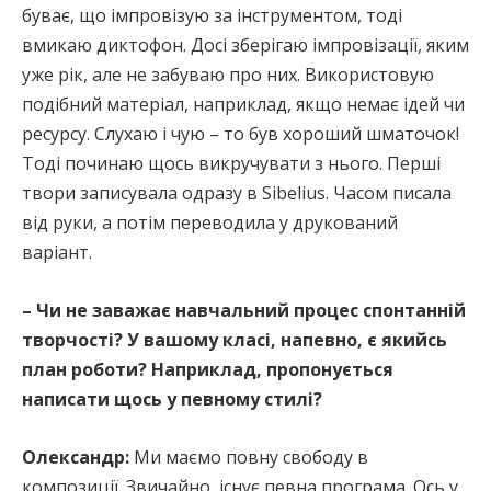
буває, що імпровізую за інструментом, тоді
вмикаю диктофон. Досі зберігаю імпровізації, яким
уже рік, але не забуваю про них. Використовую
подібний матеріал, наприклад, якщо немає ідей чи
ресурсу. Слухаю і чую – то був хороший шматочок!
Тоді починаю щось викручувати з нього. Перші
твори записувала одразу в Sibelius. Часом писала
від руки, а потім переводила у друкований
варіант.
– Чи не заважає навчальний процес спонтанній
творчості? У вашому класі, напевно, є якийсь
план роботи? Наприклад, пропонується
написати щось у певному стилі?
Олександр:
Ми маємо повну свободу в
композиції. Звичайно, існує певна програма. Ось у