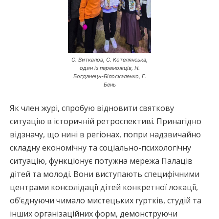
С. Виткалов, С. Котелянська,
один із переможців, Н.
Богданець-Білоскаленко, Г.
Бень
Як член журі, спробую відновити святкову
ситуацію в історичній ретроспективі. Принагідно
відзначу, що нині в регіонах, попри надзвичайно
складну економічну та соціально-психологічну
ситуацію, функціонує потужна мережа Палаців
дітей та молоді. Вони виступають специфічними
центрами консолідації дітей конкретної локації,
об’єднуючи чимало мистецьких гуртків, студій та
інших організаційних форм, демонструючи