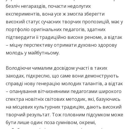
безліч негараздів, почасти недолугих
експериментів, вона усе ж змогла зберегти
високий статус сучасних творчих пропозицій, має у
портфоліо оригінальних педагогів, здатних
підтвердити її традиційно високе реноме, а відтак
– міцну перспективу отримати духовно здорову
молодь у майбутньому.
Володіючи чималим досвідом участі в таких
заходах, підкреслю, що саме вони демонструють
справді нову генерацію молодих талантів, а відтак
– опанування вітчизняними педагогами широкого
спектра новітніх світових методик, які, базуючись
на місцевих культурних традиціях, дають високий
творчий результат. Тож головним підсумком може
бути лише один: поза сумнівом, окремі,