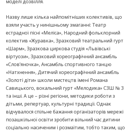
моделі дозвілля.
Назву лише кілька найпомітніших колективів, що
взяли участь у нинішньому змаганні: Театр
естрадної пісні «Меліса», Народний фольклорний
колектив «Журавка», Зразковий театральний гурт
«Шарм», Зразкова циркова студія «Львівські
віртуози», Зразковий хореографічний ансамбль
«Слов’яночка», Ансамбль спортивного танцю
«Натхнення», Дитячий хореографічний ансамбль
«Золоті діти» школи мистецтв імені Романа
Савицького, вокальний гурт «Мелодика» СЗШ № 3
та інші. А це – різні регіони, методики роботи з
дітьми, репертуар, культурні традиції. Однак
відчувалося спільне бажання організаторів мережі
позашкільної освіти зробити вільний час дитини
соціально насиченим і розмаїтим, тобто таким, що