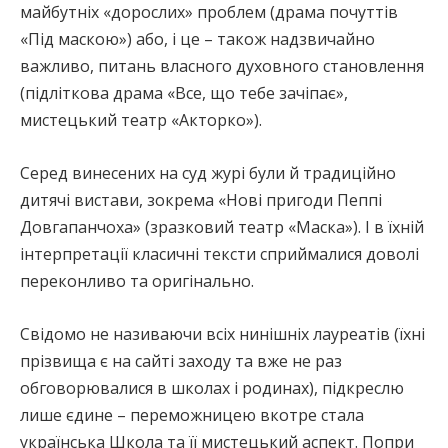
майбутніх «дорослих» проблем (драма почуттів
«Під маскою») або, і це – також надзвичайно
важливо, питань власного духовного становлення
(підліткова драма «Все, що тебе зачіпає»,
мистецький театр «Акторко»).
Серед винесених на суд журі були й традиційно
дитячі вистави, зокрема «Нові пригоди Пеппі
Довгапанчоха» (зразковий театр «Маска»). І в їхній
інтерпретації класичні тексти сприймалися доволі
переконливо та оригінально.
Свідомо не називаючи всіх нинішніх лауреатів (їхні
прізвища є на сайті заходу та вже не раз
обговорювалися в школах і родинах), підкреслю
лише єдине – переможницею вкотре стала
українська Школа та її мистецький аспект. Попри