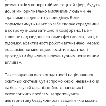
результатів у конкретній мистецькій сфері, будуть
добрими, оригінально мислячими людьми, не
здатними на девіантну поведінку. Вони
формуватимуть навколо себе творче середовище,
в котрому іншим затишно й комфортно. І це –
головне надзавдання як самих фестивалів, так і, в
підсумку, ефективності роботи вітчизняної мережі
позашкільної мистецької освіти, її здатності
протидіяти будь-яким інокультурним негативним
впливам.
Таке свідчення високої здатності національної
освітньої системи бути спроможною, незважаючи
на безліч у ній організаційно-фінансових і
психологічних проблем, запропонувати
альтернативу бездуховності, завдяки якій можна