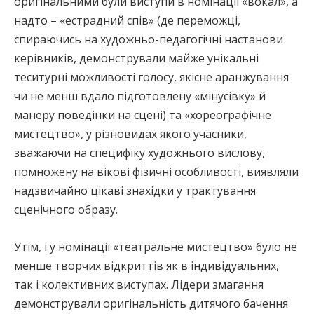
оригінальними були виступи в номінації «вокал», а
надто – «естрадний спів» (де переможці,
спираючись на художньо-педагогічні настанови
керівників, демонстрували майже унікальні
теситурні можливості голосу, якісне аранжування
чи не менш вдало підготовлену «мінусівку» й
манеру поведінки на сцені) та «хореографічне
мистецтво», у різновидах якого учасники,
зважаючи на специфіку художнього вислову,
помножену на вікові фізичні особливості, виявляли
надзвичайно цікаві знахідки у трактування
сценічного образу.
Утім, і у номінації «театральне мистецтво» було не
менше творчих відкриттів як в індивідуальних,
так і колективних виступах. Лідери змагання
демонстрували оригінальність дитячого бачення