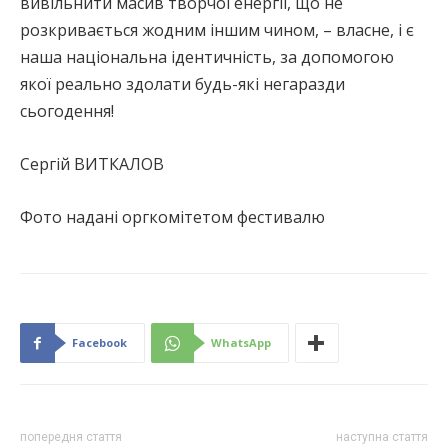
вивільнити масив творчої енергії, що не
розкривається жодним іншим чином, – власне, і є
наша національна ідентичність, за допомогою
якої реально здолати будь-які негаразди
сьогодення!
Сергій ВИТКАЛОВ
Фото надані оргкомітетом фестивалю
Facebook
WhatsApp
попередня стаття
наступна стаття