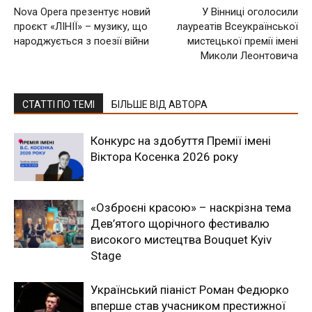
Nova Opera презентує новий
У Вінниці оголосили
проєкт «ЛІНІЇ» – музику, що
лауреатів Всеукраїнської
народжується з поезії війни
мистецької премії імені
Миколи Леонтовича
СТАТТІ ПО ТЕМІ
БІЛЬШЕ ВІД АВТОРА
Конкурс на здобуття Премії імені
Віктора Косенка 2026 року
«Озброєні красою» – наскрізна тема
Дев’ятого щорічного фестивалю
високого мистецтва Bouquet Kyiv
Stage
Український піаніст Роман Федюрко
вперше став учасником престижної