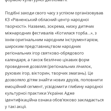
Подібні заходи свого часу з успіхом організовував
КЗ «Рівненський обласний центр народної
творчості». Назвемо, зокрема, низку дитячих
міжнародних фестивалів «Котилася торба….», з
їхнім оригінальним народним інструментарієм,
широким представництвом народних
регіональних ігор святково-обрядового
календаря, а також безліччю цікавих форм
проведення дозвілля (регіональних лічилок,
рухових ігор, вікторин, творчих змагань). Це
дозволяло дітям знайти нових друзів, поповнити
емоційний сегмент, усвідомити глибину народної
культурної практики України. Адже
ідентифікаційна ознака обов’язково закладається
у такі акції.