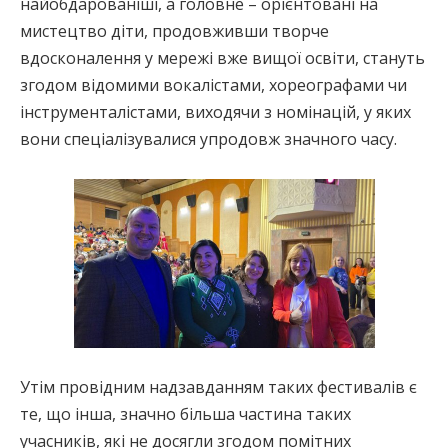
найобдарованіші, а головне – орієнтовані на
мистецтво діти, продовживши творче
вдосконалення у мережі вже вищої освіти, стануть
згодом відомими вокалістами, хореографами чи
інструменталістами, виходячи з номінацій, у яких
вони спеціалізувалися упродовж значного часу.
Утім провідним надзавданням таких фестивалів є
те, що інша, значно більша частина таких
учасників, які не досягли згодом помітних