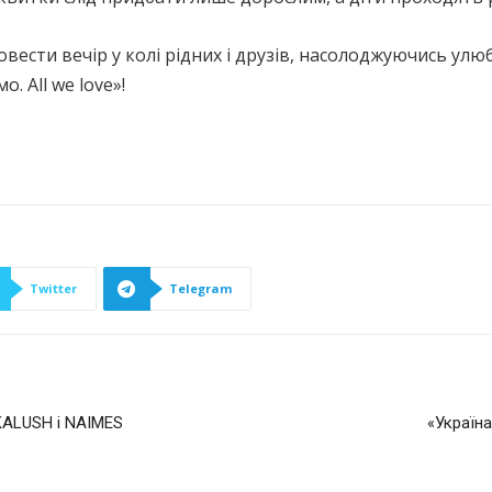
вести вечір у колі рідних і друзів, насолоджуючись ул
 All we love»!
Twitter
Telegram
 KALUSH і NAIMES
«Україна