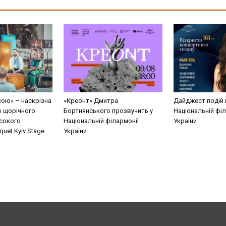
сою» – наскрізна
«Креонт» Дмитра
Дайджест подій 
о щорічного
Бортнянського прозвучить у
Національній філ
сокого
Національній філармонії
України
uet Kyiv Stage
України