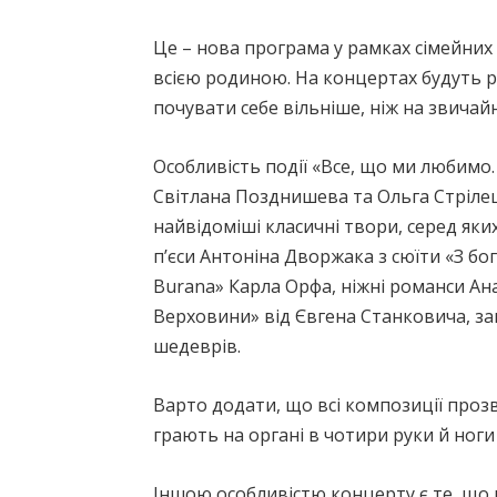
Це – нова програма у рамках сімейних 
всією родиною. На концертах будуть ра
почувати себе вільніше, ніж на звичай
Особливість події «Все, що ми любимо. A
Світлана Позднишева та Ольга Стрілець
найвідоміші класичні твори, серед яки
п’єси Антоніна Дворжака з сюїти «З бо
Burana» Карла Орфа, ніжні романси Ана
Верховини» від Євгена Станковича, за
шедеврів.
Варто додати, що всі композиції прозв
грають на органі в чотири руки й ноги 
Іншою особливістю концерту є те, що 