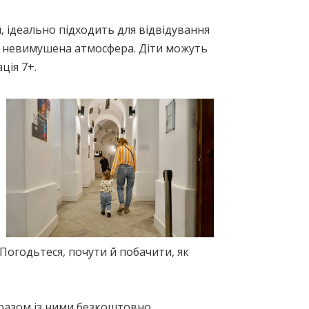
, ідеально підходить для відвідування
нує невимушена атмосфера. Діти можуть
ція 7+.
Погодьтеся, почути й побачити, як
 разом із ними безкоштовно.