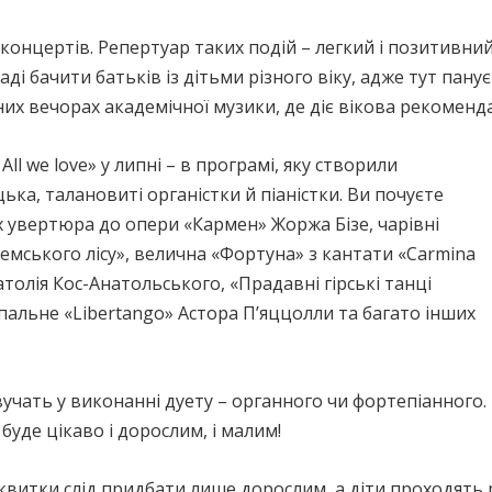
концертів. Репертуар таких подій – легкий і позитивний
ді бачити батьків із дітьми різного віку, адже тут па
них вечорах академічної музики, де діє вікова рекоменда
ll we love» у липні – в програмі, яку створили
ка, талановиті органістки й піаністки. Ви почуєте
х увертюра до опери «Кармен» Жоржа Бізе, чарівні
гемського лісу», велична «Фортуна» з кантати «Carmina
толія Кос-Анатольського, «Прадавні гірські танці
пальне «Libertango» Астора П’яццолли та багато інших
учать у виконанні дуету – органного чи фортепіанного. 
буде цікаво і дорослим, і малим!
квитки слід придбати лише дорослим, а діти проходять