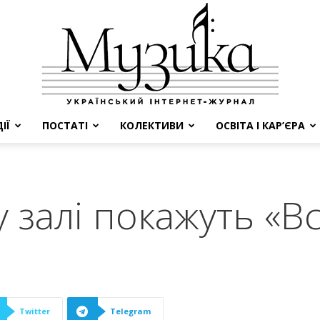
ІЇ
ПОСТАТІ
КОЛЕКТИВИ
ОСВІТА І КАР’ЄРА
МУЗИКА
 залі покажуть «В
Twitter
Telegram