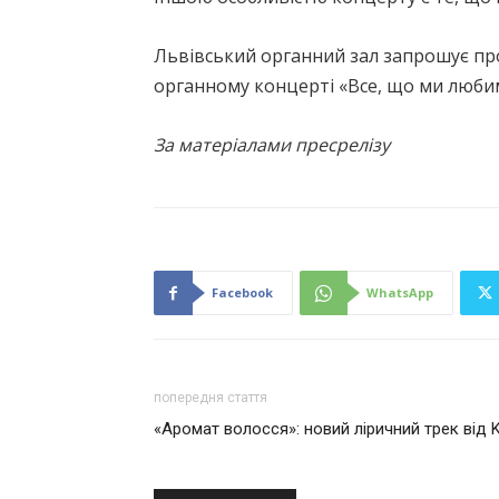
Львівський органний зал запрошує про
органному концерті «Все, що ми любимо.
За матеріалами пресрелізу
Facebook
WhatsApp
попередня стаття
«Аромат волосся»: новий ліричний трек від