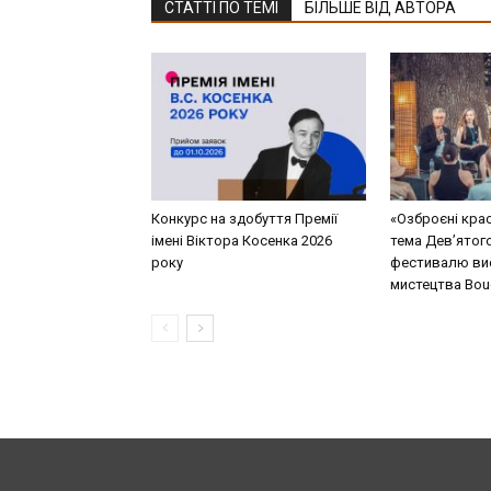
СТАТТІ ПО ТЕМІ
БІЛЬШЕ ВІД АВТОРА
Конкурс на здобуття Премії
«Озброєні кра
імені Віктора Косенка 2026
тема Дев’ятог
року
фестивалю ви
мистецтва Bouq