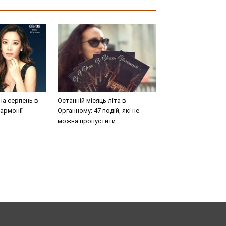
на серпень в
Останній місяць літа в
армонії
Органному: 47 подій, які не
можна пропустити