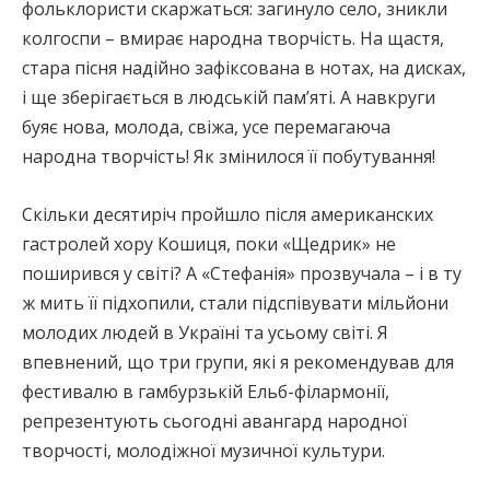
фольклористи скаржаться: загинуло село, зникли
колгоспи – вмирає народна творчість. На щастя,
стара пісня надійно зафіксована в нотах, на дисках,
і ще зберігається в людській пам’яті. А навкруги
буяє нова, молода, свіжа, усе перемагаюча
народна творчість! Як змінилося її побутування!
Скільки десятиріч пройшло після американских
гастролей хору Кошиця, поки «Щедрик» не
поширився у світі? А «Стефанія» прозвучала – і в ту
ж мить її підхопили, стали підспівувати мільйони
молодих людей в Україні та усьому світі. Я
впевнений, що три групи, які я рекомендував для
фестивалю в гамбурзькій Ельб-філармонії,
репрезентують сьогодні авангард народної
творчості, молодіжної музичної культури.