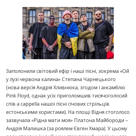
Заполонили світовий ефір і наші пісні, зокрема «Ой
у лузі червона калина» Степана Чарнецького
(нова версія Андрія Хливнюка, згодом і ансамблю
Pink Floyd, однак усіх приголомшив тисячоголосий
спів a cappella нашої пісні січових стрільців
естонськими хористами). На площі Відня стоголосо
зазвучала «Рідна мати моя» Платона Майбороди –
Андрія Малишка (за роялем Євген Хмара). У цьому