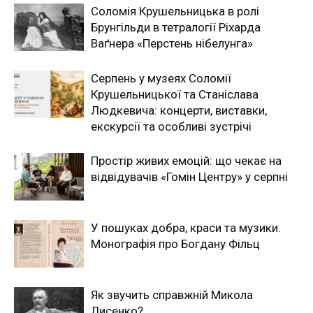
Соломія Крушельницька в ролі
Брунгільди в тетралогії Ріхарда
Ваґнера «Перстень нібелунга»
Серпень у музеях Соломії
Крушельницької та Станіслава
Людкевича: концерти, виставки,
екскурсії та особливі зустрічі
Простір живих емоцій: що чекає на
відвідувачів «Гомін Центру» у серпні
У пошуках добра, краси та музики.
Монографія про Богдану Фільц
Як звучить справжній Микола
Лисенко?