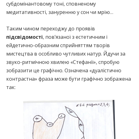
субдомінантовому тоні, сповненому
медитативності, зануренню у сон чи мрію…
Таким чином переходжу до проявів
підсвідомості
, пов’язаної з естетичним і
ейдетично-образним сприйняттям творів
мистецтва в особливо чутливих натур. Йдучи за
звуко-ритмічною хвилею «Стефанії», спробую
зобразити це графічно. Означена «дуалістично
контрастна» фраза може бути графічно зображена
так: