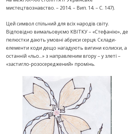
мистецтвознавство. – 2014. – Вип. 14. – C. 147).
Цей символ спільний для всіх народів світу.
Відповідно вимальовуємо КВІТКУ – «Стефанію», де
пелюстки дають умовні абриси серця. Склади-
елементи коди дещо нагадують вигини колиски, а
останній «льо…» з направленим вгору – у злеті –
«застигло-розосереджений» промінь.