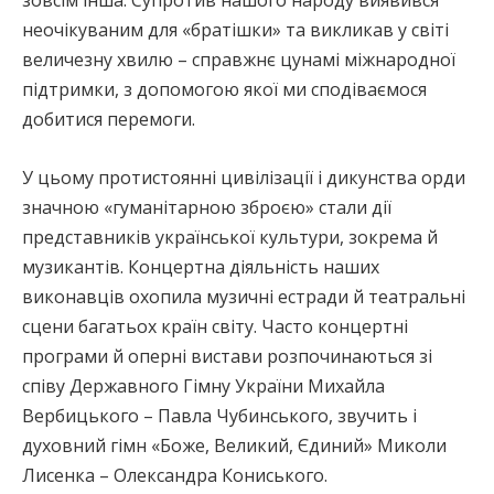
неочікуваним для «братішки» та викликав у світі
величезну хвилю – справжнє цунамі міжнародної
підтримки, з допомогою якої ми сподіваємося
добитися перемоги.
У цьому протистоянні цивілізації і дикунства орди
значною «гуманітарною зброєю» стали дії
представників української культури, зокрема й
музикантів. Концертна діяльність наших
виконавців охопила музичні естради й театральні
сцени багатьох країн світу. Часто концертні
програми й оперні вистави розпочинаються зі
співу Державного Гімну України Михайла
Вербицького – Павла Чубинського, звучить і
духовний гімн «Боже, Великий, Єдиний» Миколи
Лисенка – Олександра Кониського.