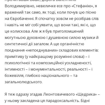
Володимирівно, невеличке есе про «Стефанію», я
вражений так само, як тоді, коли почув цю пісню
на Євробаченні. Я спочатку зовсім не розібрав слів
і навіть не міг собі уявити, що вони такі, які є, що
це колискова. Але ж я був приголомшений
могутньою духовною і душевною силою музики й
синтетичної дії загалом. А ще органічністю
поєднання «непоєднуваних» складових елементів:
примітиву (у найкращому розумінні слова) – і
психологічної та композиційної ускладненості,
інтимності – і монументальності, реальності – і
божевілля, глибоко національного – та
загальнолюдського.
Я теж одразу згадав Леонтовичевого «Щедрика» –
у ньому закладена ця парадоксальність. Бідні