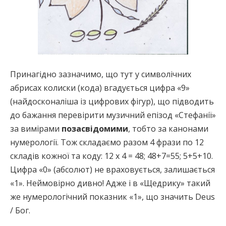
Принагідно зазначимо, що тут у символічних
абрисах колиски (кода) вгадується цифра «9»
(найдосконаліша із цифрових фігур), що підводить
до бажання перевірити музичний епізод «Стефанії»
за вимірами
позасвідомими
, тобто за канонами
нумерології. Тож складаємо разом 4 фрази по 12
складів кожної та коду: 12 х 4 = 48; 48+7=55; 5+5+10.
Цифра «0» (абсолют) не враховується, залишається
«1». Неймовірно дивно! Адже і в «Щедрику» такий
же нумерологічний показник «1», що значить Deus
/ Бог.