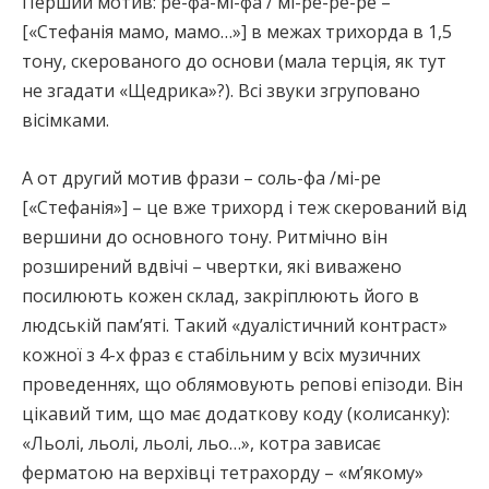
Перший мотив: ре-фа-мі-фа / мі-ре-ре-ре –
[«Стефанія мамо, мамо…»] в межах трихорда в 1,5
тону, скерованого до основи (мала терція, як тут
не згадати «Щедрика»?). Всі звуки згруповано
вісімками.
А от другий мотив фрази – соль-фа /мі-ре
[«Стефанія»] – це вже трихорд і теж скерований від
вершини до основного тону. Ритмічно він
розширений вдвічі – чвертки, які виважено
посилюють кожен склад, закріплюють його в
людській пам’яті. Такий «дуалістичний контраст»
кожної з 4-х фраз є стабільним у всіх музичних
проведеннях, що облямовують репові епізоди. Він
цікавий тим, що має додаткову коду (колисанку):
«Льолі, льолі, льолі, льо…», котра зависає
ферматою на верхівці тетрахорду – «м’якому»