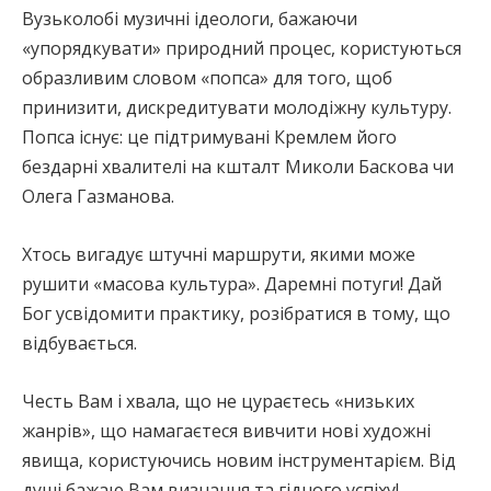
Вузьколобі музичні ідеологи, бажаючи
«упорядкувати» природний процес, користуються
образливим словом «попса» для того, щоб
принизити, дискредитувати молодіжну культуру.
Попса існує: це підтримувані Кремлем його
бездарні хвалителі на кшталт Миколи Баскова чи
Олега Газманова.
Хтось вигадує штучні маршрути, якими може
рушити «масова культура». Даремні потуги! Дай
Бог усвідомити практику, розібратися в тому, що
відбувається.
Честь Вам і хвала, що не цураєтесь «низьких
жанрів», що намагаєтеся вивчити нові художні
явища, користуючись новим інструментарієм. Від
душі бажаю Вам визнання та гідного успіху!