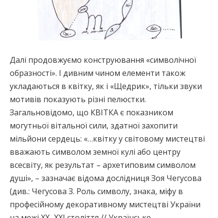
Далі продовжуємо конструювання «символічної
образності». І дивним чином елементи також
укладаються в квітку, як і «Щедрик», тільки звуки
мотивів показують різні пелюстки.
Загальновідомо, що КВІТКА є показником
могутньої вітальної сили, здатної захопити
мільйони сердець: «…квітку у світовому мистецтві
вважають символом земної кулі або центру
всесвіту, як результат – архетиповим символом
душі», – зазначає відома дослідниця Зоя Чегусова
(див.: Чегусова З. Роль символу, знака, міфу в
професійному декоративному мистецтві України
на межі ХХ–ХХІ століття // Українське