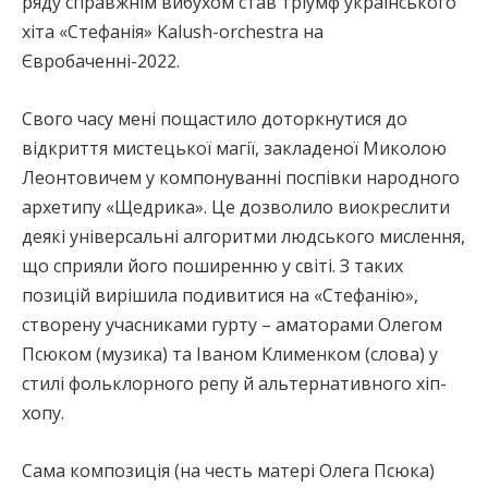
ряду справжнім вибухом став тріумф українського
хіта «Стефанія» Kalush-orсhеstra на
Євробаченні-2022.
Свого часу мені пощастило доторкнутися до
відкриття мистецької магії, закладеної Миколою
Леонтовичем у компонуванні поспівки народного
архетипу «Щедрика». Це дозволило виокреслити
деякі універсальні алгоритми людського мислення,
що сприяли його поширенню у світі. З таких
позицій вирішила подивитися на «Стефанію»,
створену учасниками гурту – аматорами Олегом
Псюком (музика) та Іваном Клименком (слова) у
стилі фольклорного репу й альтернативного хіп-
хопу.
Сама композиція (на честь матері Олега Псюка)