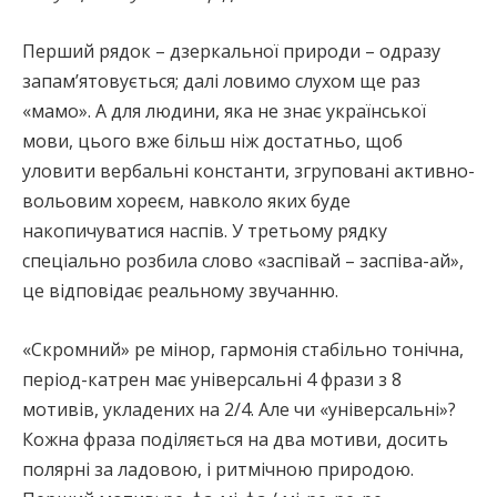
Перший рядок – дзеркальної природи – одразу
запам’ятовується; далі ловимо слухом ще раз
«мамо». А для людини, яка не знає української
мови, цього вже більш ніж достатньо, щоб
уловити вербальні константи, згруповані активно-
вольовим хореєм, навколо яких буде
накопичуватися наспів. У третьому рядку
спеціально розбила слово «заспівай – заспіва-ай»,
це відповідає реальному звучанню.
«Скромний» ре мінор, гармонія стабільно тонічна,
період-катрен має універсальні 4 фрази з 8
мотивів, укладених на 2/4. Але чи «універсальні»?
Кожна фраза поділяється на два мотиви, досить
полярні за ладовою, і ритмічною природою.