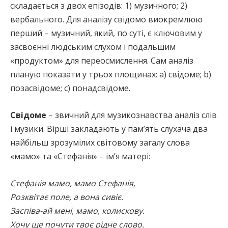
складається з двох епізодів: 1) музичного; 2)
вербального. Для аналізу свідомо виокремлюю
перший – музичний, який, по суті, є ключовим у
засвоєнні людським слухом і подальшим
«продуктом» для переосмислення. Сам аналіз
планую показати у трьох площинах: а) свідоме; b)
позасвідоме; с) понадсвідоме.
Свідоме
– звичний для музикознавства аналіз слів
і музики. Вірші закладають у пам’ять слухача два
найбільш зрозумілих світовому загалу слова
«мамо» та «Стефанія» – ім’я матері:
Стефанія мамо, мамо Стефанія,
Розквітає поле, а вона сивіє.
Заспіва-ай мені, мамо, колискову.
Хочу ще почути твоє рідне слово.