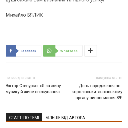
Михайло БЯЛИК
Facebook
WhatsApp
попередня стаття
наступна стаття
Віктор Степурко: «Я за живу
День народження по-
музику й живе спілкування»
королівськи: львівському
органу виповнилося 89!
СТАТТІ ПО ТЕМІ
БІЛЬШЕ ВІД АВТОРА