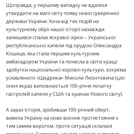
Щоправда, у першому випадку не вдалося
утвердити на мапі світу появу нової суверенної
держави України. Хоча від тих подій на
культурному обрії нашої історії назавжди
залишився спалах яскравої зірки – Української
республіканської капели під орудою Олександра
Кошиця, яка стала першим культурним
амбасадором України та понесла в світи кращі
здобутки національної хорової культури, зокрема
уславленого «Щедрика» Миколи Леонтовича (цієї
осені якраз виповнюється 100-річчя початку
гастролей капели у США та країнах Нового світу).
А зараз історія, зробивши 100-річний оберт,
вивела Україну на нове воєнне протистояння з
тим самим ворогом, проте ситуація склалася
зовсім інша. Супротив нашого народу виявився