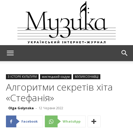
МУЗИКА
З ІСТОРІЇ КУЛЬТУРИ
мистецький соціум
МУЗИКОЗНАВЦІ
Алгоритми секретів хіта
«Стефанія»
Olga Golynska
-
12 Червня 2022
Facebook
WhatsApp