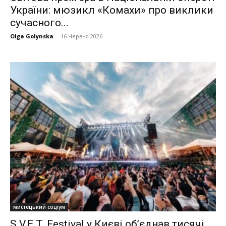
України: мюзикл «Комахи» про виклики
сучасного...
Olga Golynska
-
16 Червня 2026
мистецький соціум
S.V.E.T. Festival у Києві об’єднав тисячі