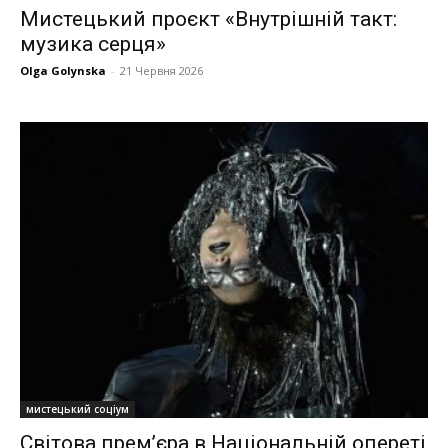
Мистецький проєкт «Внутрішній такт:
музика серця»
Olga Golynska
-
21 Червня 2026
мистецький соціум
Світова прем’єра в Національній опереті