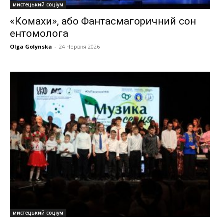
мистецький соціум
«Комахи», або Фантасмагоричний сон
ентомолога
Olga Golynska
-
24 Червня 2026
мистецький соціум