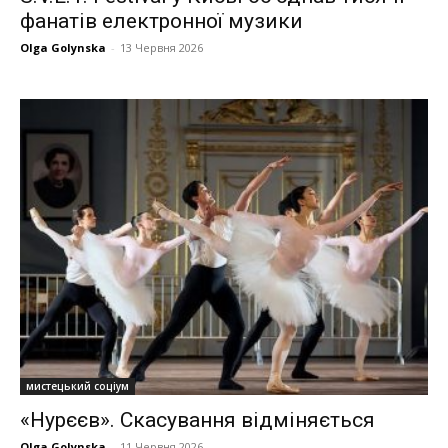
фанатів електронної музики
Olga Golynska
-
13 Червня 2026
мистецький соціум
«Нурєєв». Скасування відміняється
Olga Golynska
-
11 Червня 2026