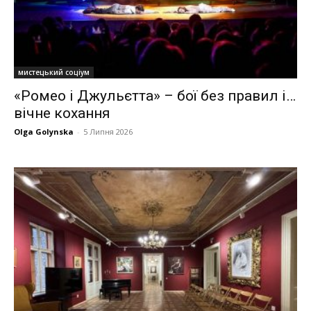
мистецький соціум
«Ромео і Джульєтта» – бої без правил і…
вічне кохання
Olga Golynska
-
5 Липня 2026