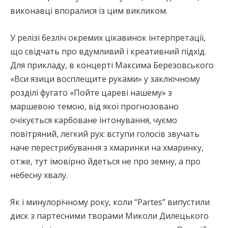
виконавці впоралися із цим викликом.
У релізі безліч окремих цікавинок інтерпретації,
що свідчать про вдумливий і креативний підхід.
Для прикладу, в концерті Максима Березовського
«Вси язици восплещите руками» у заключному
розділі фугато «Пойте цареві нашему» з
маршевою темою, від якої прогнозовано
очікується карбоване інтонування, чуємо
повітряний, легкий рух: вступи голосів звучать
наче перестрибування з хмаринки на хмаринку,
отже, тут імовірно йдеться не про земну, а про
небесну хвалу.
Як і минулорічному року, коли “Partes” випустили
диск з партесними творами Миколи Дилецького