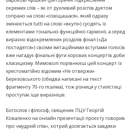
окремих слів – як от рухливий розспів дуетом
сопрано на слові «совіщашася», який одразу
змінюється tutti на слові «вкупі») сусідять із
елементами тонально-функційної гармонії, а серед
виразно відокремлених розділів фінал («Да
постидятся») своїми імітаційними вступами голосів
вже нагадує фінальні фуги хорових концертів доби
класицизму. Мимоволі порівнюєш цей концерт із
хрестоматійно відомим «Не отвержи»
Березовського (обидва написані на текст
фрагменту 70-го псалма), тож різниця у стилістиці
проступає іще виразніше.
Богослов і філософ, священик ПЦУ Георгій
Коваленко на онлайн презентації проєкту говорив
про «мудрий спів», котрий досягається завдяки