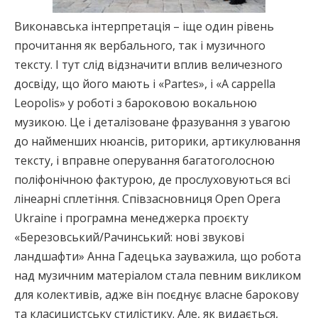
Виконавська інтерпретація – іще один рівень
прочитання як вербального, так і музичного
тексту. І тут слід відзначити вплив величезного
досвіду, що його мають і «Partes», і «A cappella
Leopolis» у роботі з бароковою вокальною
музикою. Це і деталізоване фразування з увагою
до найменших нюансів, риторики, артикулювання
тексту, і вправне оперування багатоголосною
поліфонічною фактурою, де прослуховуються всі
лінеарні сплетіння. Співзасновниця Оpen Opera
Ukraine і програмна менеджерка проєкту
«Березовський/Рачинський: нові звукові
ландшафти» Анна Гадецька зауважила, що робота
над музичним матеріалом стала певним викликом
для колективів, адже він поєднує власне барокову
та класицистську стилістику. Але, як видається,