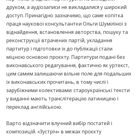
друком, а аудіозаписи не викладалися у широкий
доступ. Принагідно зазначимо, що саме копітка
праця наукової консультантки Ольги Шуміліної з
віднайдення, встановлення авторства, пошуку та
реконструкції втрачених партій, укладання
партитур і підготовки їх до публікації стали
міцною основою проєкту. Партитури подані без
виконавського редагування, фактично як уртекст,
цим самим залишаючи вільне поле для подальших
їх виконавських прочитань, в тому числі і
зарубіжними колективами: староукраїнські тексти
у виданні мають транслітерацію латиницею і
переклад англійською.
Варто відзначити влучний вибір постатей і
композицій. «Зустріч» в межах проєкту