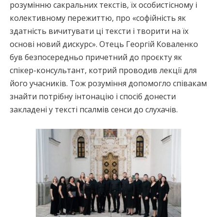
розумінню сакральних текстів, їх особистісному і
колективному пережиттю, про «софійність як
здатність вичитувати ці тексти і творити на їх
основі новий дискурс». Отець Георгій Коваленко
був безпосередньо причетний до проєкту як
спікер-консультант, котрий проводив лекції для
його учасників. Тож розуміння допомогло співакам
знайти потрібну інтонацію і спосіб донести
закладені у тексті псалмів сенси до слухачів.