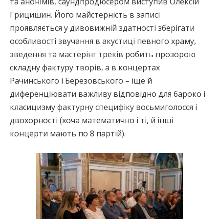
та анонімів, саундпродюсером виступив Олексій
Грицишин. Його майстерність в записі
проявляється у дивовижній здатності зберігати
особливості звучання в акустиці певного храму,
зведення та мастерінг треків робить прозорою
складну фактуру творів, а в концертах
Рачинського і Березовського – іще й
диференціювати важливу відповідно для бароко і
класицизму фактурну специфіку восьмиголосся і
двохорності (хоча математично і ті, й інші
концерти мають по 8 партій).