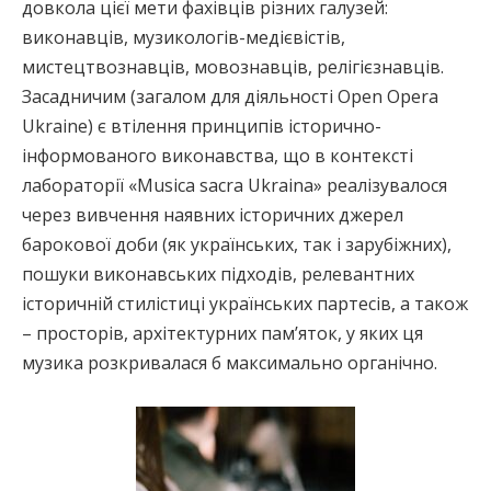
довкола цієї мети фахівців різних галузей:
виконавців, музикологів-медієвістів,
мистецтвознавців, мовознавців, релігієзнавців.
Засадничим (загалом для діяльності Оpen Opera
Ukraine) є втілення принципів історично-
інформованого виконавства, що в контексті
лабораторії «Musica sacra Ukraina» реалізувалося
через вивчення наявних історичних джерел
барокової доби (як українських, так і зарубіжних),
пошуки виконавських підходів, релевантних
історичній стилістиці українських партесів, а також
– просторів, архітектурних пам’яток, у яких ця
музика розкривалася б максимально органічно.