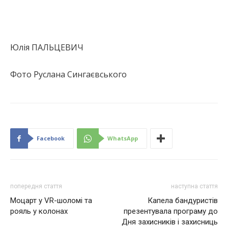
Юлія ПАЛЬЦЕВИЧ
Фото Руслана Сингаєвського
Facebook
WhatsApp
попередня стаття
наступна стаття
Моцарт у VR-шоломі та
Капела бандуристів
рояль у колонах
презентувала програму до
Дня захисників і захисниць