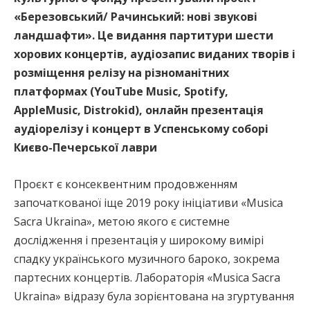
«Березовський/ Рачинський: нові звукові
ландшафти». Це видання партитури шести
хорових концертів, аудіозапис виданих творів і
розміщення релізу на різноманітних
платформах (YouTube Music, Spotify,
AppleMusic, Distrokid), онлайн презентація
аудіорелізу і концерт в Успенському соборі
Києво-Печерської лаври
Проєкт є консеквентним продовженням
започаткованої іще 2019 року ініціативи «Musica
Sacra Ukraina», метою якого є системне
дослідження і презентація у широкому вимірі
спадку українського музичного бароко, зокрема
партесних концертів. Лабораторія «Musica Sacra
Ukraina» відразу була зорієнтована на згуртування