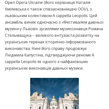
Оpen Opera Ukraine (його керівниця Наталія
Хмілевська є також співзасновницею ООU), з
львівським колективом A cappella Leopolis. Цей
ансамбль виник одночасно з «Фестивалем давньої
музики у Львові» зусиллями музикознавця Романа
Стельмащука – великого ентузіаста розвитку на
українських теренах історично-інформованого
виконавства. Нині його справу продовжує
Людмила Капустіна, підтверджуючи реноме A
cappella Leopolis як одного з найфаховіших
українських виконавців давньої музики.