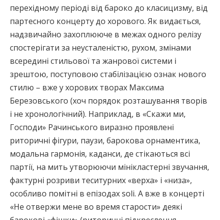
перехідному періоді від бароко до класицизму, від
партесного концерту до хорового. Як видається,
надзвичайно захоплююче в межах одного релізу
спостерігати за неусталеністю, рухом, змінами
всередині стильової та жанрової системи і
зрештою, поступовою стабілізацією ознак нового
стилю – вже у хорових творах Максима
Березовського (хоч порядок розташування творів
і не хронологічний). Наприклад, в «Скажи ми,
Господи» Рачинського виразно проявлені
риторичні фігури, паузи, барокова орнаментика,
модальна гармонія, каданси, де стікаються всі
партії, на мить утворюючи мінікластерні звучання,
фактурні розриви теситурних «верха» і «низа»,
особливо помітні в епізодах soli. А вже в концерті
«Не отвержи мене во время старости» деякі
барокові «фішки» (риторичні підкреслення