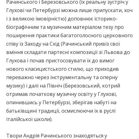
Рачинського і Березовського (їх реальну зустріч у
Глухові чи Петербурзі можна лише припускати, хоч
і з великою імовірністю) доповнює історико-
біографічним та музичним матеріалом тезу про
поширення практики багатоголосного церковного
співу із Заходу на Схід (Рачинський привіз свої
вміння складати партесні композиції зі Львова до
Глухова і почав пристосовувати їх до вимог
нового класицистського стилю, що приходив
переважно через інструментальну та оперну
музику) і далі на Північ (Березовський, котрий
отримав початкову музичну освіту у Глухові,
опинившись у Петербурзі, зберігав набуті на
батьківщині традиції, осмислюючи їх в руслі
італійської школи).
Твори Андрія Рачинського знаходяться у