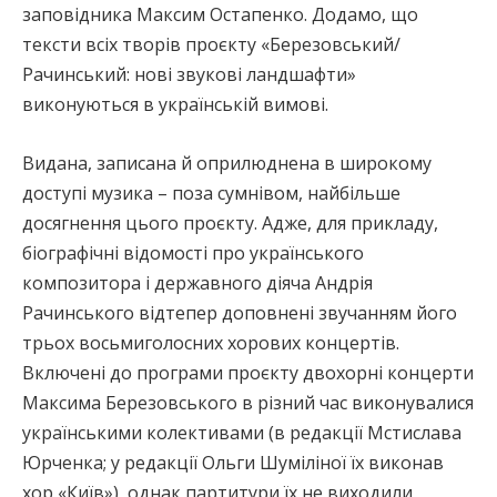
заповідника Максим Остапенко. Додамо, що
тексти всіх творів проєкту «Березовський/
Рачинський: нові звукові ландшафти»
виконуються в українській вимові.
Видана, записана й оприлюднена в широкому
доступі музика – поза сумнівом, найбільше
досягнення цього проєкту. Адже, для прикладу,
біографічні відомості про українського
композитора і державного діяча Андрія
Рачинського відтепер доповнені звучанням його
трьох восьмиголосних хорових концертів.
Включені до програми проєкту двохорні концерти
Максима Березовського в різний час виконувалися
українськими колективами (в редакції Мстислава
Юрченка; у редакції Ольги Шуміліної їх виконав
хор «Київ»), однак партитури їх не виходили