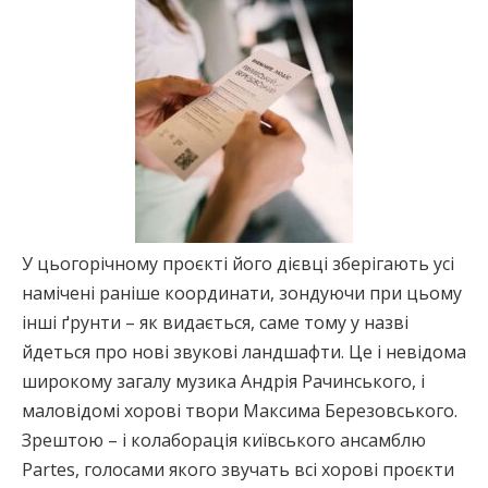
У цьогорічному проєкті його дієвці зберігають усі
намічені раніше координати, зондуючи при цьому
інші ґрунти – як видається, саме тому у назві
йдеться про нові звукові ландшафти. Це і невідома
широкому загалу музика Андрія Рачинського, і
маловідомі хорові твори Максима Березовського.
Зрештою – і колаборація київського ансамблю
Partes, голосами якого звучать всі хорові проєкти