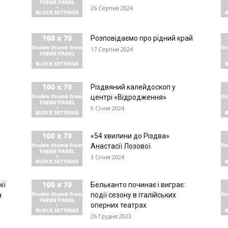
26 Серпня 2024
Розповідаємо про рідний край
17 Серпня 2024
Різдвяний калейдоскоп у
центрі «Відродження»
9 Січня 2024
«54 хвилини до Різдва»
Анастасії Лозової
3 Січня 2024
ії
Бельканто починає і виграє:
а
події сезону в італійських
оперних театрах
26 Грудня 2023