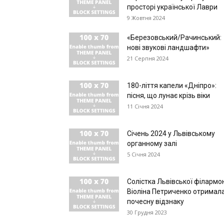
просторі української Лаври
9 Жовтня 2024
«Березовський/Рачинський:
нові звукові ландшафти»
21 Серпня 2024
180-ліття капели «Дніпро»:
пісня, що лунає крізь віки
11 Січня 2024
Січень 2024 у Львівському
органному залі
5 Січня 2024
Солістка Львівської філармон
Віоліна Петриченко отримал
почесну відзнаку
30 Грудня 2023