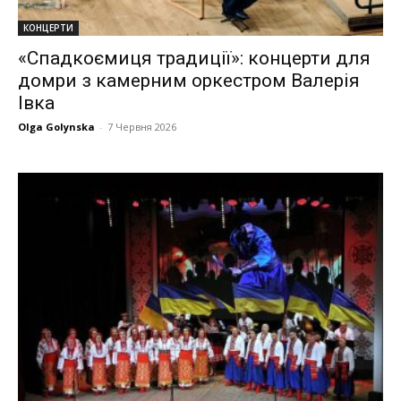
КОНЦЕРТИ
«Спадкоємиця традиції»: концерти для
домри з камерним оркестром Валерія
Івка
Olga Golynska
-
7 Червня 2026