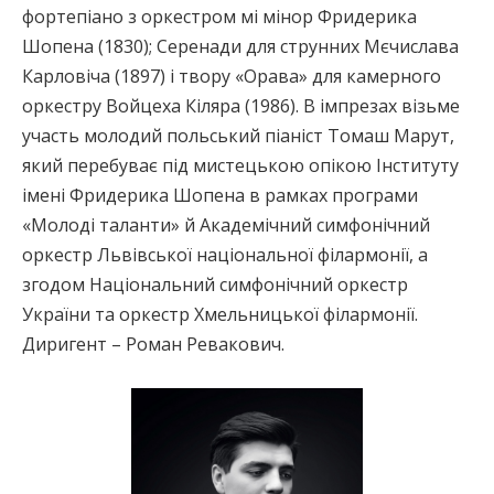
фортепіано з оркестром мі мінор Фридерика
Шопена (1830); Серенади для струнних Мєчислава
Карловіча (1897) і твору «Орава» для камерного
оркестру Войцеха Кіляра (1986). В імпрезах візьме
участь молодий польський піаніст Томаш Марут,
який перебуває під мистецькою опікою Інституту
імені Фридерика Шопена в рамках програми
«Молоді таланти» й Академічний симфонічний
оркестр Львівської національної філармонії, а
згодом Національний симфонічний оркестр
України та оркестр Хмельницької філармонії.
Диригент – Роман Ревакович.