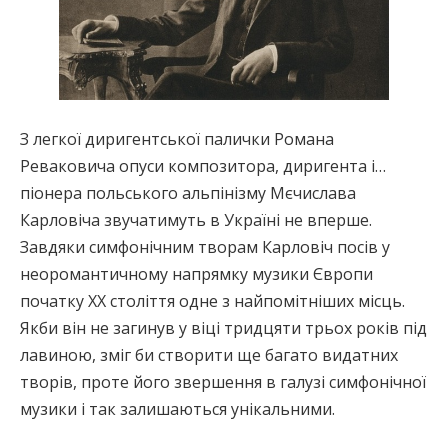
З легкої диригентської палички Романа
Реваковича опуси композитора, диригента і…
піонера польського альпінізму Мєчислава
Карловіча звучатимуть в Україні не вперше.
Завдяки симфонічним творам Карловіч посів у
неоромантичному напрямку музики Європи
початку ХХ століття одне з найпомітніших місць.
Якби він не загинув у віці тридцяти трьох років під
лавиною, зміг би створити ще багато видатних
творів, проте його звершення в галузі симфонічної
музики і так залишаються унікальними.