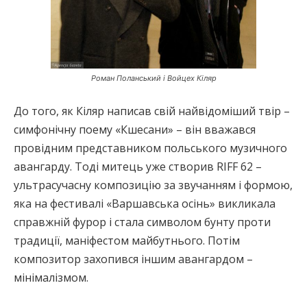
Роман Поланський і Войцех Кіляр
До того, як Кіляр написав свій найвідоміший твір –
симфонічну поему «Кшесани» – він вважався
провідним представником польського музичного
авангарду. Тоді митець уже створив RIFF 62 –
ультрасучасну композицію за звучанням і формою,
яка на фестивалі «Варшавська осінь» викликала
справжній фурор і стала символом бунту проти
традиції, маніфестом майбутнього. Потім
композитор захопився іншим авангардом –
мінімалізмом.