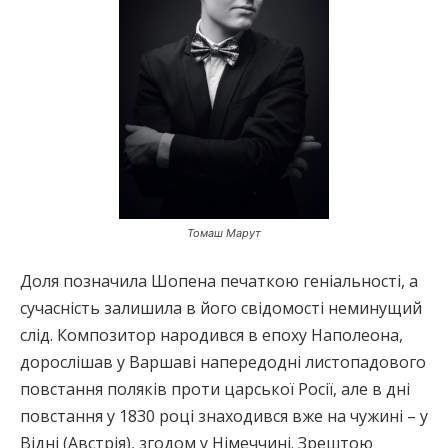
Томаш Марут
Доля позначила Шопена печаткою геніальності, а
сучасність залишила в його свідомості неминущий
слід. Композитор народився в епоху Наполеона,
дорослішав у Варшаві напередодні листопадового
повстання поляків проти царської Росії, але в дні
повстання у 1830 році знаходився вже на чужині – у
Відні (Австрія), згодом у Німеччині. Зрештою