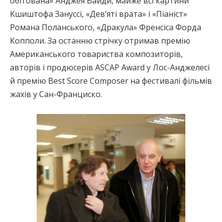
обітована» Aнджея Вайди, майже всі картини
Kшиштофа Зануссі, «Дев’яті врата» і «Піаніст»
Романа Поланського, «Дракула» Френсіса Форда
Копполи. За останню стрічку отримав премію
Американського товариства композиторів,
авторів і продюсерів ASCAP Award у Лос-Анджелесі
й премію Best Score Composer на фестивалі фільмів
жахів у Сан-Франциско.