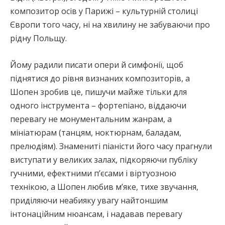
композитор осів у Парижі – культурній столиці
Європи того часу, ні на хвилину не забуваючи про
рідну Польщу.
Йому радили писати опери й симфонії, щоб
піднятися до рівня визнаних композиторів, а
Шопен зробив це, пишучи майже тільки для
одного інструмента – фортепіано, віддаючи
перевагу не монументальним жанрам, а
мініатюрам (танцям, ноктюрнам, баладам,
прелюдіям). Знамениті піаністи його часу прагнули
виступати у великих залах, підкоряючи публіку
гучними, ефектними п’єсами і віртуозною
технікою, а Шопен любив м’яке, тихе звучання,
приділяючи неабияку увагу найтоншим
інтонаційним нюансам, і надавав перевагу