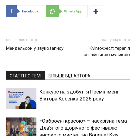
Facebook
WhatsApp
попередня стаття
наступна стаття
Мендельсон у звукозапису
KvintoФест: терапія
англійською музикою
СТАТТІ ПО ТЕМІ
БІЛЬШЕ ВІД АВТОРА
Конкурс на здобуття Премії імені
Віктора Косенка 2026 року
«Озброєні красою» – наскрізна тема
Дев’ятого щорічного фестивалю
високого мистецтва Bouquet Kyiv