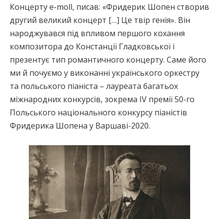
Концерту e-moll, писав: «Фридерик Шопен створив
другий великий концерт […] Це твір генія». Він
народжувався під впливом першого кохання
композитора до Констанції Гладковської і
презентує тип романтичного концерту. Саме його
ми й почуємо у виконанні українського оркестру
та польського піаніста – лауреата багатьох
міжнародних конкурсів, зокрема IV премії 50-го
Польського національного конкурсу піаністів
Фридерика Шопена у Варшаві-2020.