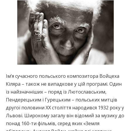
Ім’я сучасного польського композитора Войцеха
Кіляра – також не випадкове у цій програмі. Один
із найзначніших – поряд із Лютославським,
Пендерецьким і Гурецьким – польських митців
другої половини XX століття народився 1932 року у
Львові. Широкому загалу він відомий за музику до
понад 160-ти фільмів, серед яких «Земля