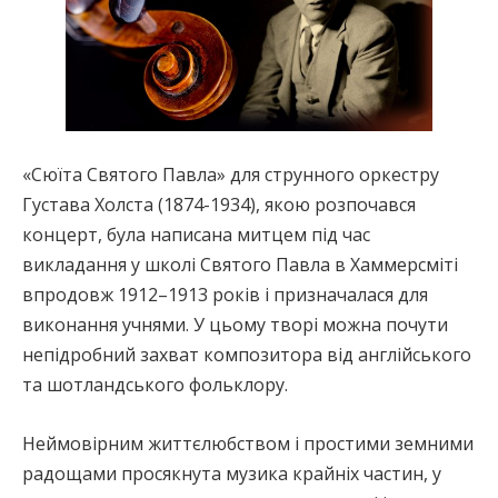
«Сюїта Святого Павла» для струнного оркестру
Густава Холста (1874-1934), якою розпочався
концерт, була написана митцем під час
викладання у школі Святого Павла в Хаммерсміті
впродовж 1912–1913 років і призначалася для
виконання учнями. У цьому творі можна почути
непідробний захват композитора від англійського
та шотландського фольклору.
Неймовірним життєлюбством і простими земними
радощами просякнута музика крайніх частин, у