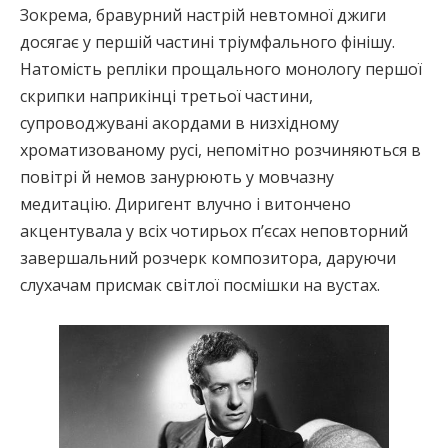
Зокрема, бравурний настрій невтомної джиги
досягає у першій частині тріумфального фінішу.
Натомість репліки прощального монологу першої
скрипки наприкінці третьої частини,
супроводжувані акордами в низхідному
хроматизованому русі, непомітно розчиняються в
повітрі й немов занурюють у мовчазну
медитацію. Диригент влучно і витончено
акцентувала у всіх чотирьох п’єсах неповторний
завершальний розчерк композитора, даруючи
слухачам присмак світлої посмішки на вустах.