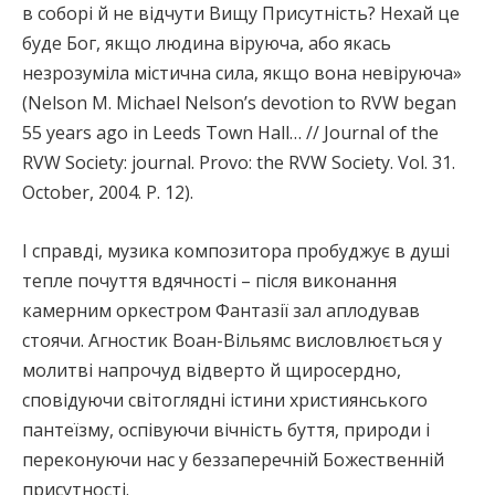
в соборі й не відчути Вищу Присутність? Нехай це
буде Бог, якщо людина віруюча, або якась
незрозуміла містична сила, якщо вона невіруюча»
(Nelson M. Michael Nelson’s devotion to RVW began
55 years ago in Leeds Town Hall… // Journal of the
RVW Society: journal. Provo: the RVW Society. Vol. 31.
October, 2004. P. 12).
І справді, музика композитора пробуджує в душі
тепле почуття вдячності – після виконання
камерним оркестром Фантазії зал аплодував
стоячи. Агностик Воан-Вільямс висловлюється у
молитві напрочуд відверто й щиросердно,
сповідуючи світоглядні істини християнського
пантеїзму, оспівуючи вічність буття, природи і
переконуючи нас у беззаперечній Божественній
присутності.