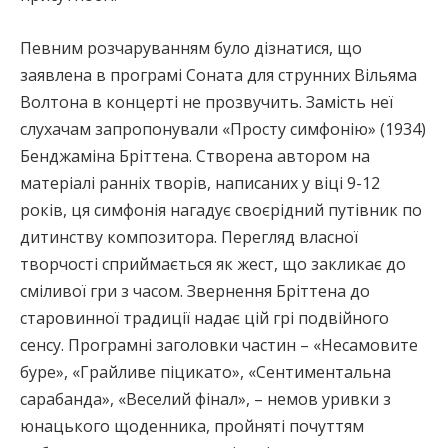
Певним розчаруванням було дізнатися, що
заявлена в програмі Соната для струнних Вільяма
Волтона в концерті не прозвучить. Замість неї
слухачам запропонували «Просту симфонію» (1934)
Бенджаміна Бріттена. Створена автором на
матеріалі ранніх творів, написаних у віці 9-12
років, ця симфонія нагадує своєрідний путівник по
дитинству композитора. Перегляд власної
творчості сприймається як жест, що закликає до
сміливої гри з часом. Звернення Бріттена до
старовинної традиції надає цій грі подвійного
сенсу. Програмні заголовки частин – «Несамовите
буре», «Грайливе піцикато», «Сентиментальна
сарабанда», «Веселий фінал», – немов уривки з
юнацького щоденника, пройняті почуттям