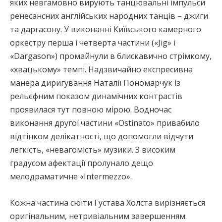
яких невгамовно вирують танцювальні імпульси
ренесансних англійських народних танців – джиги
та даргасону. У виконанні Київського камерного
оркестру перша і четверта частини («Jig» і
«Dargason») промайнули в блискавично стрімкому,
«хвацькому» темпі. Надзвичайно експресивна
манера диригування Наталії Пономарчук із
рельєфним показом динамічних контрастів
проявилася тут повною мірою. Водночас
виконання другої частини «Ostinato» привабило
відтінком делікатності, що допомогли відчути
легкість, «невагомість» музики. З високим
градусом афектації пролунало дещо
мелодраматичне «Intermezzo».
Кожна частина сюїти Густава Холста вирізняється
оригінальним, нетривіальним завершенням.