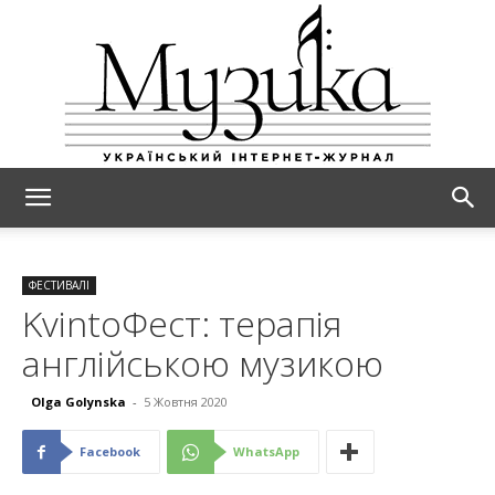
МУЗИКА
ФЕСТИВАЛІ
KvintoФест: терапія
англійською музикою
Olga Golynska
-
5 Жовтня 2020
Facebook
WhatsApp