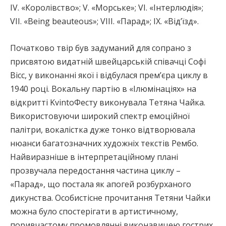
IV. «Королівство»; V. «Морське»; VІ. «Інтерлюдія»;
VІІ. «Being beauteous»; VІІІ. «Парад»; ІХ. «Від’їзд».
Початково твір був задуманий для сопрано з
присвятою видатній швейцарській співачці Софі
Вісс, у виконанні якої і відбулася прем’єра циклу в
1940 році. Вокальну партію в «Ілюмінаціях» на
відкритті KvintoФесту виконувала Тетяна Чайка.
Використовуючи широкий спектр емоційної
палітри, вокалістка дуже тонко відтворювала
нюанси багатозначних художніх текстів Рембо.
Найвиразніше в інтерпретаційному плані
прозвучала передостання частина циклу –
«Парад», що постала як апогей розбурханого
дикунства. Особистісне прочитання Тетяни Чайки
можна було спостерігати в артистичному,
поривчастому промовлянні виконавицею гострих,