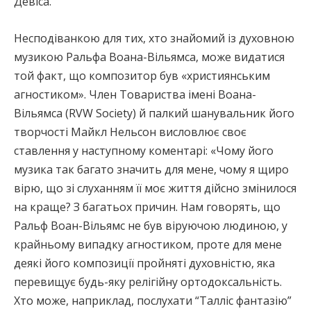
Девіса.
Несподіванкою для тих, хто знайомий із духовною
музикою Ральфа Воана-Вільямса, може видатися
той факт, що композитор був «християнським
агностиком». Член Товариства імені Воана-
Вільямса (RVW Society) й палкий шанувальник його
творчості Майкл Нельсон висловлює своє
ставлення у наступному коментарі: «Чому його
музика так багато значить для мене, чому я щиро
вірю, що зі слуханням її моє життя дійсно змінилося
на краще? З багатьох причин. Нам говорять, що
Ральф Воан-Вільямс не був віруючою людиною, у
крайньому випадку агностиком, проте для мене
деякі його композиції пройняті духовністю, яка
перевищує будь-яку релігійну ортодоксальність.
Хто може, наприклад, послухати “Талліс фантазію”