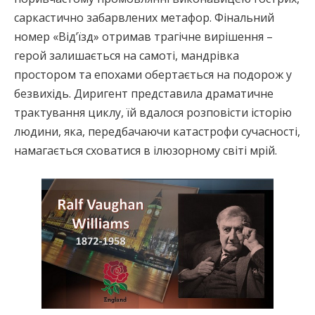
саркастично забарвлених метафор. Фінальний
номер «Від’їзд» отримав трагічне вирішення –
герой залишається на самоті, мандрівка
простором та епохами обертається на подорож у
безвихідь. Диригент представила драматичне
трактування циклу, їй вдалося розповісти історію
людини, яка, передбачаючи катастрофи сучасності,
намагається сховатися в ілюзорному світі мрій.