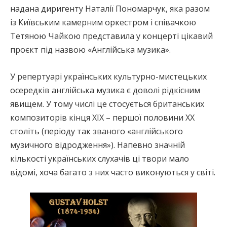
надана диригенту Наталії Пономарчук, яка разом
із Київським камерним оркестром і співачкою
Тетяною Чайкою представила у концерті цікавий
проєкт під назвою «Англійська музика».
У репертуарі українських культурно-мистецьких
осередків англійська музика є доволі рідкісним
явищем. У тому числі це стосується британських
композиторів кінця ХІХ – першої половини ХХ
століть (періоду так званого «англійського
музичного відродження»). Напевно значній
кількості українських слухачів ці твори мало
відомі, хоча багато з них часто виконуються у світі.