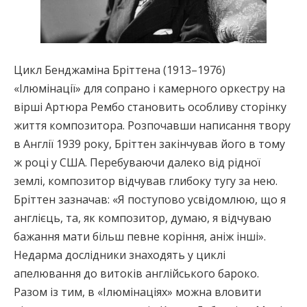
Цикл Бенджаміна Бріттена (1913–1976)
«Ілюмінації» для сопрано і камерного оркестру на
вірші Артюра Рембо становить особливу сторінку
життя композитора. Розпочавши написання твору
в Англії 1939 року, Бріттен закінчував його в тому
ж році у США. Перебуваючи далеко від рідної
землі, композитор відчував глибоку тугу за нею.
Бріттен зазначав: «Я поступово усвідомлюю, що я
англієць, та, як композитор, думаю, я відчуваю
бажання мати більш певне коріння, аніж інші».
Недарма дослідники знаходять у циклі
апелювання до витоків англійського бароко.
Разом із тим, в «Ілюмінаціях» можна вловити