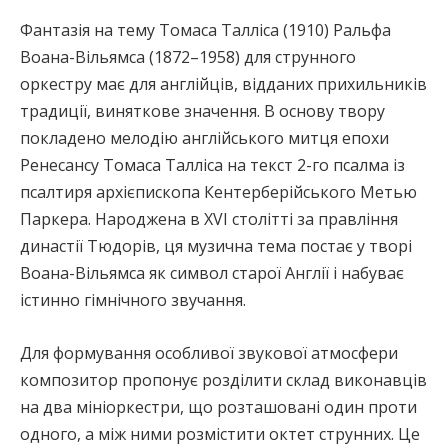
Фантазія на тему Томаса Талліса (1910) Ральфа
Воана-Вільямса (1872–1958) для струнного
оркестру має для англійців, відданих прихильників
традиції, виняткове значення. В основу твору
покладено мелодію англійського митця епохи
Ренесансу Томаса Талліса на текст 2-го псалма із
псалтиря архієпископа Кентерберійського Метью
Паркера. Народжена в XVI столітті за правління
династії Тюдорів, ця музична тема постає у творі
Воана-Вільямса як символ старої Англії і набуває
істинно гімнічного звучання.
Для формування особливої звукової атмосфери
композитор пропонує розділити склад виконавців
на два мініоркестри, що розташовані один проти
одного, а між ними розмістити октет струнних. Це