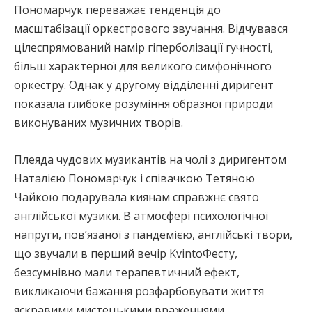
Пономарчук переважає тенденція до
масштабізації оркестрового звучання. Відчувався
цілеспрямований намір гіперболізації гучності,
більш характерної для великого симфонічного
оркестру. Однак у другому відділенні диригент
показала глибоке розуміння образної природи
виконуваних музичних творів.
Плеяда чудових музикантів на чолі з диригентом
Наталією Пономарчук і співачкою Тетяною
Чайкою подарувала киянам справжнє свято
англійської музики. В атмосфері психологічної
напруги, пов’язаної з пандемією, англійські твори,
що звучали в перший вечір KvintoФесту,
безсумнівно мали терапевтичний ефект,
викликаючи бажання розфарбовувати життя
яскравими мистецькими враженнями.