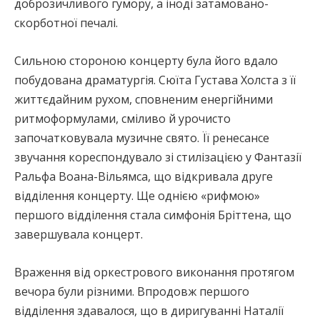
доброзичливого гумору, а іноді затамовано-
скорботної печалі.
Сильною стороною концерту була його вдало
побудована драматургія. Сюїта Густава Холста з її
життєдайним рухом, сповненим енергійними
ритмоформулами, сміливо й урочисто
започатковувала музичне свято. Її ренесансе
звучання кореспондувало зі стилізацією у Фантазії
Ральфа Воана-Вільямса, що відкривала друге
відділення концерту. Ще однією «рифмою»
першого відділення стала симфонія Бріттена, що
завершувала концерт.
Враження від оркестрового виконання протягом
вечора були різними. Впродовж першого
відділення здавалося, що в диригуванні Наталії