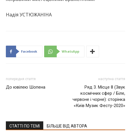
Надія УСТЮЖАНІНА
Facebook
WhatsApp
попередня стаття
наступна стаття
До ювілею Шопена
Ряд 3. Місце 8 (Звук
космічних сфер / Біле,
червоне і чорне): сторінка
«Київ Музик Фесту-2020»
СТАТТІ ПО ТЕМІ
БІЛЬШЕ ВІД АВТОРА