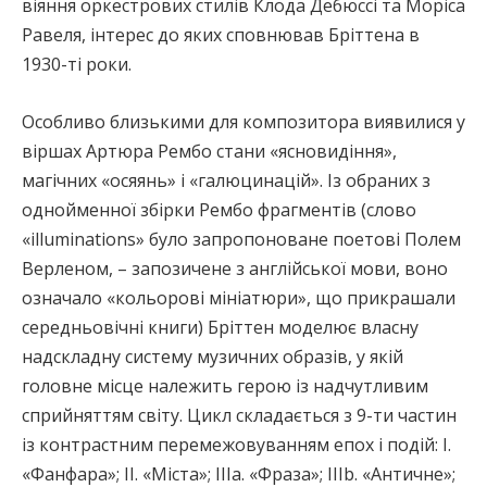
віяння оркестрових стилів Клода Дебюссі та Моріса
Равеля, інтерес до яких сповнював Бріттена в
1930-ті роки.
Особливо близькими для композитора виявилися у
віршах Артюра Рембо стани «ясновидіння»,
магічних «осяянь» і «галюцинацій». Із обраних з
однойменної збірки Рембо фрагментів (слово
«illuminations» було запропоноване поетові Полем
Верленом, – запозичене з англійської мови, воно
означало «кольорові мініатюри», що прикрашали
середньовічні книги) Бріттен моделює власну
надскладну систему музичних образів, у якій
головне місце належить герою із надчутливим
сприйняттям світу. Цикл складається з 9-ти частин
із контрастним перемежовуванням епох і подій: І.
«Фанфара»; ІІ. «Міста»; ІІІа. «Фраза»; ІIIb. «Античне»;