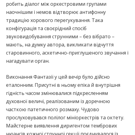
робить діалог між оркестровими групами
наочнішим і немов відтворює антифонну
традицію хорового перегукування. Така
конфігурація та своєрідний спосіб
звуковидобування струнними – без вібрато –
мають, на думку автора, викликати відчуття
старовинного, аскетично-приглушеного звучання і
нагадувати орган.
Виконання Фантазії у цей вечір було дійсно
еталонним. Присутні в ньому епіка й внутрішня
гідність часом змінювалися підкресленням
духовної величі, реалізованим із доречною
часткою патетичного розмаху. Чудово
прослуховувався полілог мініоркестрів та октету.
Майстерне виявлення диригентом тембрових
нюансів кожної струнної секції поєднувалося із