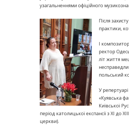
узагальненнями офіційного музикознав
Після захист
практики, ко
І композитор
ректор Одесь
літ життя ме
несправедлив
польський к
У репертуарі
«Куявська фа
Київської Ру
період католицької експансії з ХІ до Х
церкви).