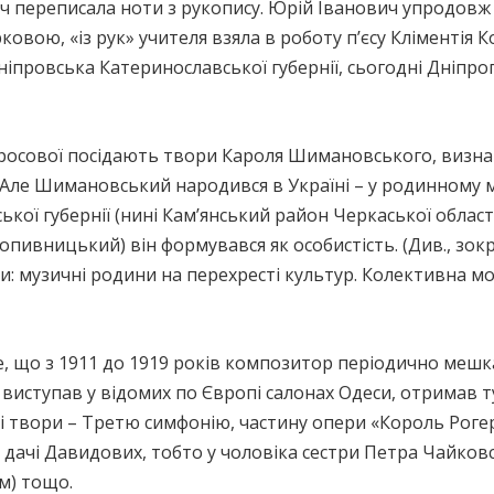
ч переписала ноти з рукопису. Юрій Іванович упродовж
ковою, «із рук» учителя взяла в роботу п’єсу Кліментія 
провська Катеринославської губернії, сьогодні Дніпро
дросової посідають твори Кароля Шимановського, визнан
Але Шимановський народився в Україні – у родинному м
кої губернії (нині Кам’янський район Черкаської област
ропивницький) він формувався як особистість. (Див., зок
музичні родини на перехресті культур. Колективна моног
 те, що з 1911 до 1919 років композитор періодично мешк
виступав у відомих по Європі салонах Одеси, отримав т
ші твори – Третю симфонію, частину опери «Король Роге
дачі Давидових, тобто у чоловіка сестри Петра Чайковс
м) тощо.