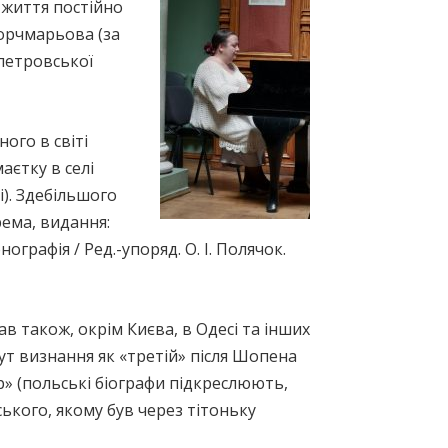
 життя постійно
Корчмарьова (за
петровської
ого в світі
аєтку в селі
і). Здебільшого
рема, видання:
рафія / Ред.-упоряд. О. І. Полячок.
ав також, окрім Києва, в Одесі та інших
ут визнання як «третій» після Шопена
р» (польські біографи підкреслюють,
ького, якому був через тітоньку