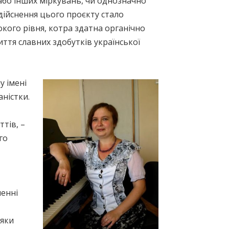
 або інших міркувань, чи однозначно
Здійснення цього проєкту стало
окого рівня, котра здатна органічно
ття славних здобутків української
у імені
ністки.
тів, –
го
ленні
дяки