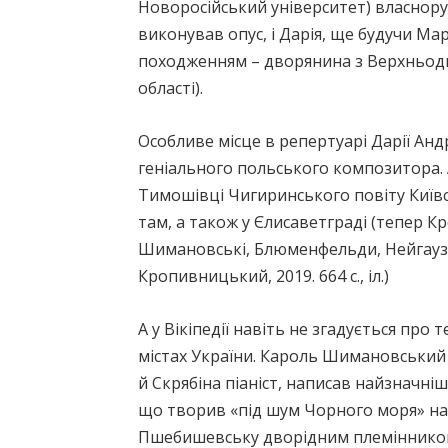
Новоросійський університет) власнору
виконував опус, і Дарія, ще будучи Мар
походженням – дворянина з Верхньодні
області).
Особливе місце в репертуарі Дарії Ан
геніального польського композитора. 
Тимошівці Чигиринського повіту Київсь
там, а також у Єлисаветграді (тепер К
Шимановські, Блюменфельди, Нейгаузи: 
Кропивницький, 2019. 664 с., іл.)
А у Вікіпедії навіть не згадується про
містах України. Кароль Шимановський 
й Скрябіна піаніст, написав найзначні
що творив «під шум Чорного моря» на 
Пшебишевську дворідним племіннико