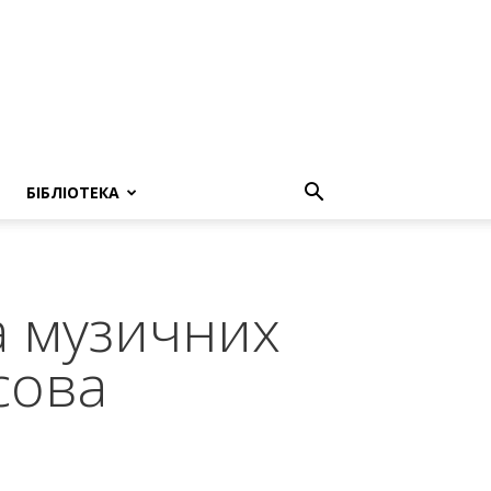
БІБЛІОТЕКА
а музичних
сова