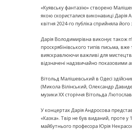
«Куявську фантазію» створено Малішевс
якою скористалися виконавиці Дарія А
квітня 2024-го публіка сприйняла його
Дарія Володимирівна виконує також п’
проскрябінівського типів письма, вже
вияскравлюючи важливі для мистецтва 
відзначені надзвичайно показовими ав
Вітольд Малішевський в Одесі здійсни
(Микола Вілінський, Олександр Давиде
музики ХХ сторіччя Вітольда Лютослав
У концертах Дарія Андросова предст
«Казка». Твір не був виданий, проте у 
майбутнього професора Юрія Некрасова