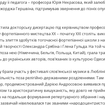
рду її педагога – професора Юрія Некрасова, який залю
Джорджа Гершвіна, підтримував звернення до пізніх опус
хистила докторську дисертацію під керівництвом профес
фортепіанного мистецтва ХХ – початку ХХI століть: вик
сть злиття здобутків тогочасної фортепіанної школи з 
 творчості Олександра Срябіна і Глена Гульда. На той 
, поза нею (Німеччина, Бельгія, Польща, Китай), грала 
до українських авторів, пов’язаних із культурою Одеси 
у брала участь у фестивалі слов’янської музики в Любліні,
ільність поза релігійно-державними розділеннями. Там
туар, продемонстрований Дарією Андросовою виявився пр
лізм та аристократичну вишуканість, яку довго не прийн
ив на подальше формування репертуарного зібрання і нау
о зазвичай нівелювалася так званими «народоцентрис