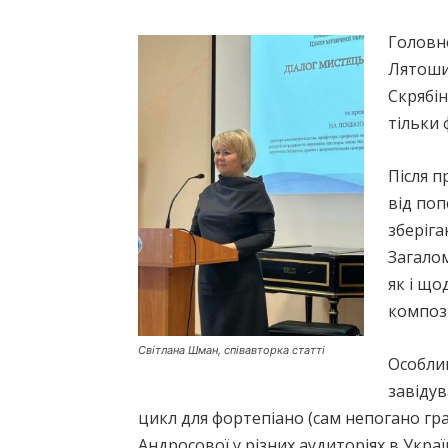
Головне
Лятоши
Скрябін
тільки 
Після п
від поп
зберіга
Загалом
як і що
композ
Світлана Шман, співавторка статті
Особлив
завідув
цикл для фортепіано (сам непогано грав
Андросової у різних аудиторіях в Україн