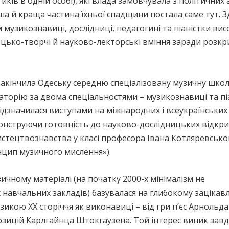
иків в одній особі), які влада замовчувала з політичних
ша й краща частина їхньої спадщини постала саме тут. 
узикознавиці, дослідниці, педагогині та піаністки вис
цько-творчі й науково-лекторські вміння заради розкри
акінчила Одеську середню спеціалізовану музичну школ
аторію за двома спеціальностями – музикознавиці та піа
відзначилася виступами на міжнародних і всеукраїнських
онструючи готовність до науково-дослідницьких відкрит
мистецтвознавства у класі професора Івана Котляревсько
инцип музичного мислення»).
чному матеріалі (на початку 2000-х мінімалізм не
навчальних закладів) базувалася на глибокому зацікав
зикою ХХ сторіччя як виконавиці – від гри п’єс Арнольда
зицій Карлгайнца Штокгаузена. Той інтерес виник зав