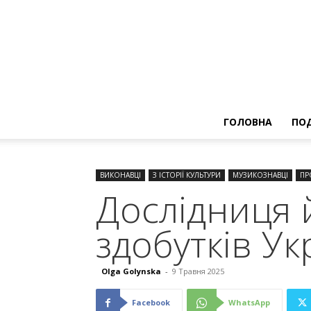
ГОЛОВНА
ПОД
ВИКОНАВЦІ
З ІСТОРІЇ КУЛЬТУРИ
МУЗИКОЗНАВЦІ
ПР
Дослідниця 
здобутків У
Olga Golynska
-
9 Травня 2025
Facebook
WhatsApp