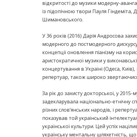
відкритості до музики модерну-аванга
із підопічною твори Пауля Гіндеміта, 
Шимановського.
У 36 років (2016) Дарія Андросова за
модерного до постмодерного дискурсу 
концепції оновлення піанізму на кори
аристократичної музики у виконавській
концертування в Україні (Одеса, Київ)
репертуар, також широко звертаючись 
За рік до захисту докторської, у 2015-м
задекларувала національно-етнічну сп
різних слов’янських народів, і репер
показував той український інтелектуа
української культури. Цей успіх націл
українську ментальну шляхетність, щ