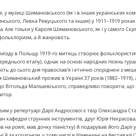
, у музиці Шимановського (як і в інших українських ком
нського, Левка Ревуцького та інших) у 1911–1919 рока
а. Але тільки у Кароля Шимановського, як і у самого Скр
фольклоризм, а й жанровість.
риїзду в Польщу 1919-го митець створює фольклористичн
ереднього етапу), однак на основі народних пісень гурал
ють до сього дня православ’я і етнічно споріднені з ме
 Шимановський прожив в Україні 37 років (1882–1919), а 
до Вітольда Малішевського, справедливо говорити, що 
итор.
им у репертуарі Дарії Андросової є твір Олександра Ст
ач кафедри струнних інструментів, друг Юрія Некрасов
 на роялі, мав дочку піаністку) й подарував його Дарії 
і й за кордоном, у тому числі в Німеччині на фестивалі (20