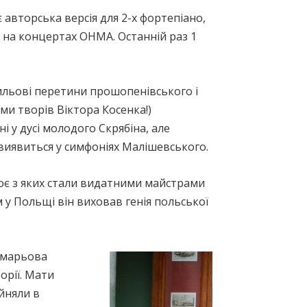
 авторська версія для 2-х фортепіано,
р на концертах ОНМА. Останній раз 1
тильові перетини прошопенівського і
ми творів Віктора Косенка!)
 у дусі молодого Скрябіна, але
виявиться у симфоніях Малішевського.
роє з яких стали видатними майстрами
у Польщі він виховав генія польської
чмарьова
орії. Мати
йняли в