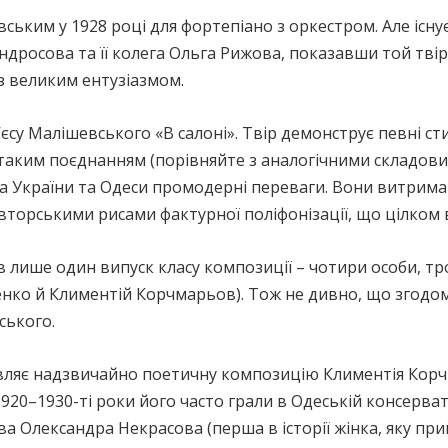
ьким у 1928 році для фортепіано з оркестром. Але існує
ндросова та її колега Ольга Рижова, показавши той тві
 з великим ентузіазмом.
єсу Малішевського «В салоні». Твір демонструє певні с
 таким поєднанням (порівняйте з аналогічними складови
України та Одеси промодерні переваги. Вони витримані
торськими рисами фактурної поліфонізації, що цілком 
в лише один випуск класу композиції – чотири особи, т
нко й Климентій Корчмарьов). Тож не дивно, що згодом 
ського.
авляє надзвичайно поетичну композицію Климентія Кор
1920–1930-ті роки його часто грали в Одеській консерват
 Олександра Некрасова (перша в історії жінка, яку при