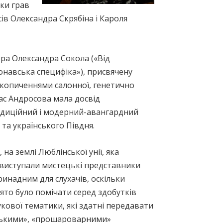
бки грав
ів Олександра Скрябіна і Кароля
ора Олександра Сокола («Від
онавська специфіка»), присвячену
накопиченнями салонної, генетично
час Андросова мала досвід
традиційний і модерний-авангардний
та українського Півдня.
 на землі Люблінської унії, яка
 виступали мистецькі представники
инадним для слухачів, оскільки
ято було помічати серед здобутків
кової тематики, які здатні передавати
тськими», «прошароварними»