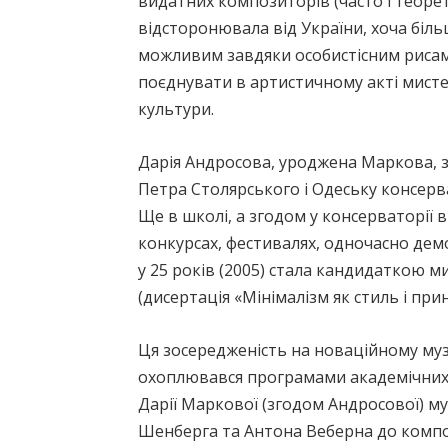
видатних композиторів (часто і теорет
відсторонювала від України, хоча біль
можливим завдяки особистісним рисам м
поєднувати в артистичному акті мисте
культури.
Дарія Андросова, уроджена Маркова, з
Петра Столярського і Одеську консерв
Ще в школі, а згодом у консерваторії 
конкурсах, фестивалях, одночасно дем
у 25 років (2005) стала кандидаткою 
(дисертація «Мінімалізм як стиль і пр
Ця зосередженість на новаційному музи
охоплювався програмами академічних 
Дарії Маркової (згодом Андросової) му
Шенберга та Антона Веберна до компо