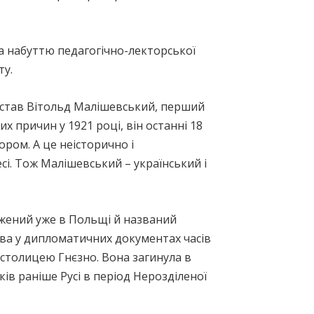
ла набуттю педагогічно-лекторської
ту.
, став Вітольд Малішевський, перший
х причин у 1921 році, він останні 18
ром. А це неісторично і
сі. Тож Малішевський – український і
джений уже в Польщі й названий
єва у дипломатичних документах часів
і столицею Гнєзно. Вона загинула в
ків раніше Русі в період Нерозділеної