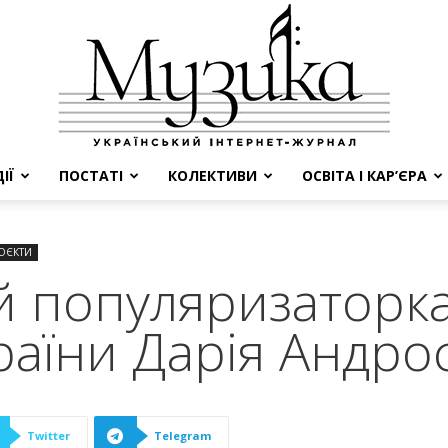
ІЇ
ПОСТАТІ
КОЛЕКТИВИ
ОСВІТА І КАР’ЄРА
МУЗИКА
ОЄКТИ
й популяризаторк
країни Дарія Андро
Twitter
Telegram