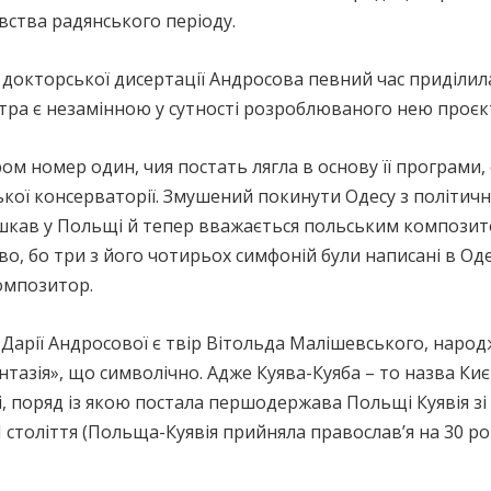
ства радянського періоду.
у докторської дисертації Андросова певний час приділи
тра є незамінною у сутності розроблюваного нею проєк
ом номер один, чия постать лягла в основу її програми
кої консерваторії. Змушений покинути Одесу з політични
шкав у Польщі й тепер вважається польським композито
о, бо три з його чотирьох симфоній були написані в Оде
омпозитор.
 Дарії Андросової є твір Вітольда Малішевського, наро
нтазія», що символічно. Адже Куява-Куяба – то назва Ки
сі, поряд із якою постала першодержава Польщі Куявія з
ІІІ століття (Польща-Куявія прийняла православ’я на 30 ро