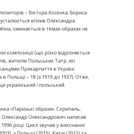
позиторів – Віктора Косенка, Бориса
х усталюється вплив Олександра
ябіна, оминається в темах-образах не
і композиції (що різко відрізняється
ів, жителів Польських Татр, які
шканцями Прикарпаття в Україні.
в Польщі – 18 (з 1919 до 1937). Отже,
це український і польський
анка «Паризькі образи». Скрипаль,
а, Олександр Олександрович написав
у 1996 році. Цикл звучав у виконанні
03), у Польщі (2015), Китаї (2011) та