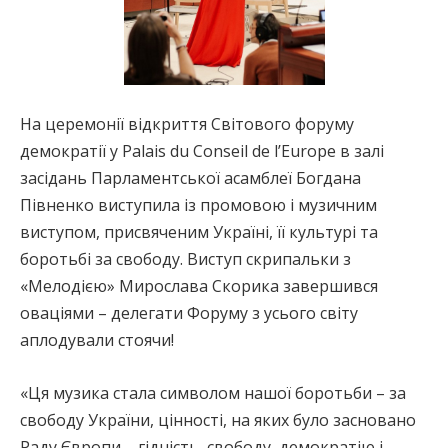
На церемонії відкриття Світового форуму
демократії у Palais du Conseil de l’Europe в залі
засідань Парламентської асамблеї Богдана
Півненко виступила із промовою і музичним
виступом, присвяченим Україні, її культурі та
боротьбі за свободу. Виступ скрипальки з
«Мелодією» Мирослава Скорика завершився
оваціями – делегати Форуму з усього світу
аплодували стоячи!
«Ця музика стала символом нашої боротьби – за
свободу України, цінності, на яких було засновано
Раду Європи – гідність, свободу, демократію і