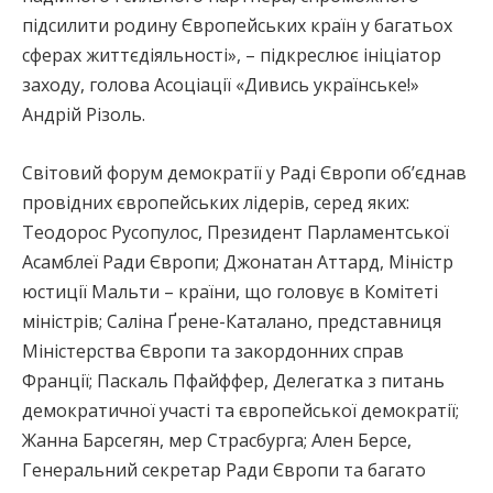
підсилити родину Європейських країн у багатьох
сферах життєдіяльності», – підкреслює ініціатор
заходу, голова Асоціації «Дивись українське!»
Андрій Різоль.
Світовий форум демократії у Раді Європи об’єднав
провідних європейських лідерів, серед яких:
Теодорос Русопулос, Президент Парламентської
Асамблеї Ради Європи; Джонатан Аттард, Міністр
юстиції Мальти – країни, що головує в Комітеті
міністрів; Саліна Ґрене-Каталано, представниця
Міністерства Європи та закордонних справ
Франції; Паскаль Пфайффер, Делегатка з питань
демократичної участі та європейської демократії;
Жанна Барсегян, мер Страсбурга; Ален Берсе,
Генеральний секретар Ради Європи та багато