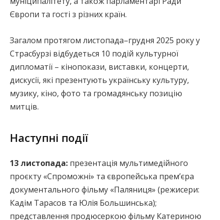
муніципалітету, а також парламентарі Ради
Європи та гості з різних країн.
Загалом протягом листопада–грудня 2025 року у
Страсбурзі відбудеться 10 подій культурної
дипломатії – кінопокази, виставки, концерти,
дискусії, які презентують українську культуру,
музику, кіно, фото та громадянську позицію
митців.
Наступні події
13 листопада:
презентація мультимедійного
проєкту «Спроможні» та європейська прем’єра
документального фільму «Паляниця» (режисери:
Кадім Тарасов та Юлія Большинська);
представлення продюсеркою фільму Катериною