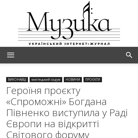
МУЗИКА
ВИКОНАВЦІ
мистецький соціум
НОВИНИ
ПРОЄКТИ
Героїня проєкту
«Спроможні» Богдана
Півненко виступила у Раді
Європи на відкритті
Світового форуму