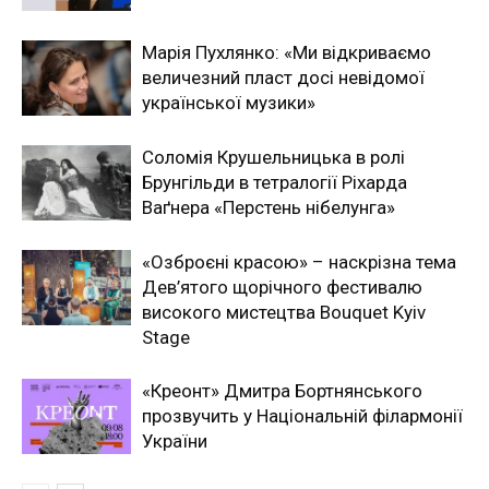
Марія Пухлянко: «Ми відкриваємо
величезний пласт досі невідомої
української музики»
Соломія Крушельницька в ролі
Брунгільди в тетралогії Ріхарда
Ваґнера «Перстень нібелунга»
«Озброєні красою» – наскрізна тема
Дев’ятого щорічного фестивалю
високого мистецтва Bouquet Kyiv
Stage
«Креонт» Дмитра Бортнянського
прозвучить у Національній філармонії
України