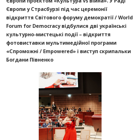
Європи проєктом «Культура vs війна». У Раді
Європи у Страсбурзі під час церемонії
відкриття Світового форуму демократії / World
Forum for Democracy відбулися дві українські
культурно-мистецькі події – відкриття
фотовиставки мультимедійної програми
«Спроможні / Empowered» і виступ скрипальки
Богдани Півненко