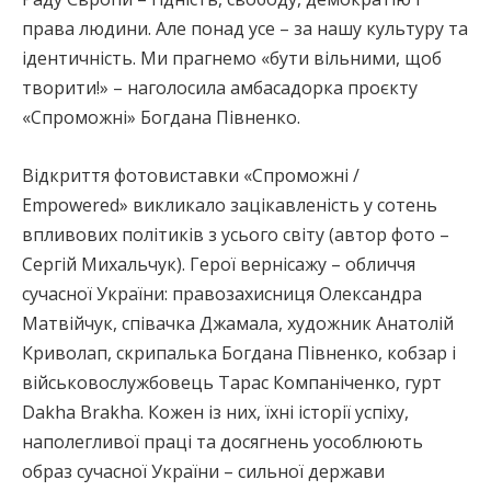
права людини. Але понад усе – за нашу культуру та
ідентичність. Ми прагнемо «бути вільними, щоб
творити!» – наголосила амбасадорка проєкту
«Спроможні» Богдана Півненко.
Відкриття фотовиставки «Спроможні /
Empowered» викликало зацікавленість у сотень
впливових політиків з усього світу (автор фото –
Сергій Михальчук). Герої вернісажу – обличчя
сучасної України: правозахисниця Олександра
Матвійчук, співачка Джамала, художник Анатолій
Криволап, скрипалька Богдана Півненко, кобзар і
військовослужбовець Тарас Компаніченко, гурт
Dakha Brakha. Кожен із них, їхні історії успіху,
наполегливої праці та досягнень уособлюють
образ сучасної України – сильної держави