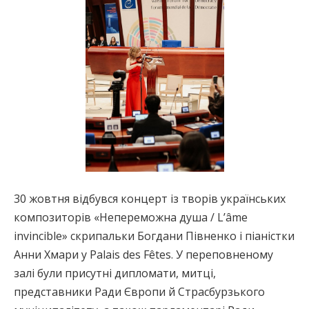
30 жовтня відбувся концерт із творів українських
композиторів «Непереможна душа / L’âme
invincible» скрипальки Богдани Півненко і піаністки
Анни Хмари у Palais des Fêtes. У переповненому
залі були присутні дипломати, митці,
представники Ради Європи й Страсбурзького