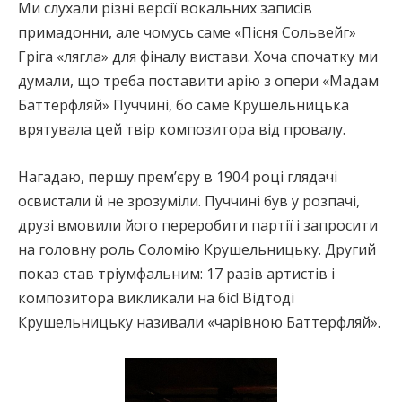
Ми слухали різні версії вокальних записів
примадонни, але чомусь саме «Пісня Сольвейг»
Гріга «лягла» для фіналу вистави. Хоча спочатку ми
думали, що треба поставити арію з опери «Мадам
Баттерфляй» Пуччині, бо саме Крушельницька
врятувала цей твір композитора від провалу.
Нагадаю, першу прем’єру в 1904 році глядачі
освистали й не зрозуміли. Пуччині був у розпачі,
друзі вмовили його переробити партії і запросити
на головну роль Соломію Крушельницьку. Другий
показ став тріумфальним: 17 разів артистів і
композитора викликали на біс! Відтоді
Крушельницьку називали «чарівною Баттерфляй».