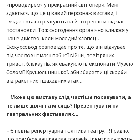
«проводирем» у прекрасний світ опери. Мені
здається, що це цікавий персонаж вистави, і
глядачі жваво реагують на його репліки під час
постановки. Тож сьогодення органічно влилося у
наше дійство, коли молодий хлопець –
Екскурсовод розповідає про те, що він відчуває
під час повномасштабної війни, повітряних
тривог, блекаутів, як евакуюють експонати Музею
Соломії Крушельницької, аби зберегти ці скарби
від ракетних і шахедних атак…
– Може цю виставу слід частіше показувати, а
не лише двічі на місяць? Презентувати на
театральних фестивалях…
– Є певна репертуарна політика театру… Я радію,
що прем’єра зацікавила глядачів і квитки купують