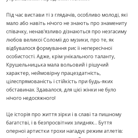
Під час вистави ті з глядачів, особливо молоді, які
мало або навіть нічого не знають про знамениту
співачку, ненав’язливо дізнаються про незгасиму
любов великої Соломії до музики, про те, як
відбувалося формування рис її непересічної
особистості. Адже, крім унікального таланту,
Крушельницька мала вольовий і рішучий
характер, неймовірну працездатність,
цілеспрямованість і стійкість при будь-яких
обставинах. Здавалося, для цієї жінки не було
нічого недосяжного!
Це історія про життя зірки і в славі та пишному
багатстві, і в безпросвітних злиднях… Буття
оперної артистки трохи нагадує режим атлетів: