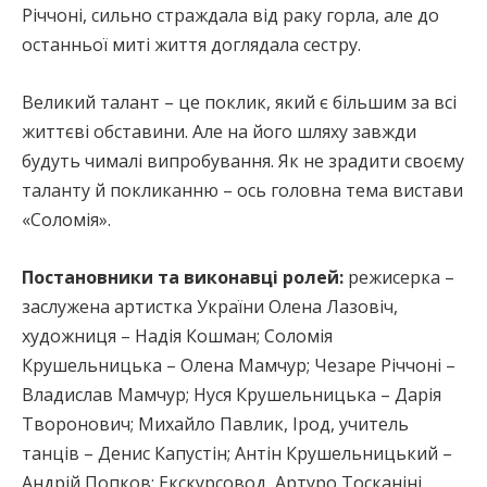
Річчоні, сильно страждала від раку горла, але до
останньої миті життя доглядала сестру.
Великий талант – це поклик, який є більшим за всі
життєві обставини. Але на його шляху завжди
будуть чималі випробування. Як не зрадити своєму
таланту й покликанню – ось головна тема вистави
«Соломія».
Постановники та виконавці ролей:
режисерка –
заслужена артистка України Олена Лазовіч,
художниця – Надія Кошман; Соломія
Крушельницька – Олена Мамчур; Чезаре Річчоні –
Владислав Мамчур; Нуся Крушельницька – Дарія
Творонович; Михайло Павлик, Ірод, учитель
танців – Денис Капустін; Антін Крушельницький –
Андрій Попков; Екскурсовод, Артуро Тосканіні,