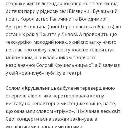
сторінки життя легендарної оперної співачки: від
дитячої пори у рідному селі Білявинці, Бучацький
повіт, Королівство Галичини та Володимирії,
Австро-Угорщина (нині Тернопільська область) до
останніх років її життя у Львові. А проводить цю
«екскурсію» молодий юнак, який спочатку нічого
не знає про оперу, але поступово не тільки стає
меломаном, шанувальником творчості
незрівнянної Соломії Крушельницької, а й залучає
у свій «фан-клуб» публіку в театрі.
Соломія Крушельницька була неперевершеною
оперною дівою, яка перетворювала кожну
виставу на неповторне мистецьке явище, на те,
що означали словом «тріумф». Її ім’я знав весь світ!
Свої концерти вона завжди закінчувала
українськими народними піснями.