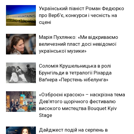
Український піаніст Роман Федюрко
про Верб’є, конкурси і чесність на
сцені
Марія Пухлянко: «Ми відкриваємо
величезний пласт досі невідомої
української музики»
Соломія Крушельницька в ролі
Брунгільди в тетралогії Ріхарда
Ваґнера «Перстень нібелунга»
«Озброєні красою» – наскрізна тема
Дев’ятого щорічного фестивалю
високого мистецтва Bouquet Kyiv
Stage
Дайджест подій на серпень в