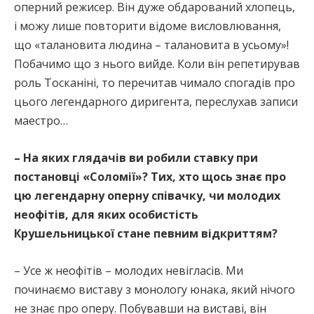
оперний режисер. Він дуже обдарований хлопець,
і можу лише повторити відоме висловлювання,
що «талановита людина – талановита в усьому»!
Побачимо що з нього вийде. Коли він репетирував
роль Тосканіні, то перечитав чимало спогадів про
цього легендарного диригента, переслухав записи
маестро…
– На яких глядачів ви робили ставку при
постановці «Соломії»? Тих, хто щось знає про
цю легендарну оперну співачку, чи молодих
неофітів, для яких особистість
Крушельницької стане певним відкриттям?
– Усе ж неофітів – молодих невігласів. Ми
починаємо виставу з монологу юнака, який нічого
не знає про оперу. Побувавши на виставі, він