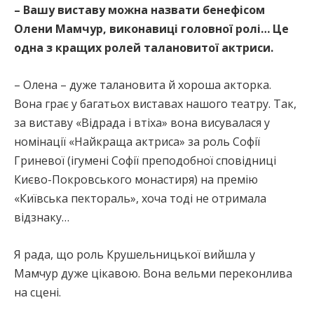
– Вашу виставу можна назвати бенефісом
Олени Мамчур, виконавиці головної ролі… Це
одна з кращих ролей талановитої актриси.
– Олена – дуже талановита й хороша акторка.
Вона грає у багатьох виставах нашого театру. Так,
за виставу «Відрада і втіха» вона висувалася у
номінації «Найкраща актриса» за роль Софії
Гриневої (ігумені Софії преподобної сповідниці
Києво-Покровського монастиря) на премію
«Київська пектораль», хоча тоді не отримала
відзнаку…
Я рада, що роль Крушельницької вийшла у
Мамчур дуже цікавою. Вона вельми переконлива
на сцені.