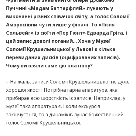
Пуччині «Мадам Баттерфляй» лунають у
виконанні різних співачок світу, а голос Соломії
Амвросіївни чути лише у фіналі. То «Пісня
Сольвейг» із сюїти «Пер Гюнт» Едварда Гріга, і
цей запис доволі поганий… Хоча у Музеї
Соломії Крушельницької у Львові є кілька
перевиданих дисків (оцифрованих записів).
Чому ви взяли саме цю платівку?
– На жаль, записи Соломії Крушельницької не дуже
хорошої якості. Потрібна гарна апаратура, яка
прибирає всю шорсткість із записів. Наприклад, у
музеї така апаратура є, і коли екскурсія
закінчується, то з динаміків лунає божественний
голос Соломії Крушельницької.