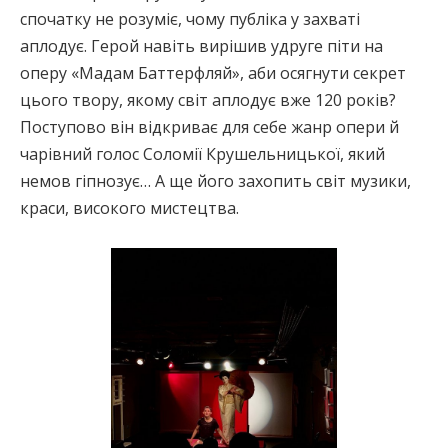
спочатку не розуміє, чому публіка у захваті
аплодує. Герой навіть вирішив удруге піти на
оперу «Мадам Баттерфляй», аби осягнути секрет
цього твору, якому світ аплодує вже 120 років?
Поступово він відкриває для себе жанр опери й
чарівний голос Соломії Крушельницької, який
немов гіпнозує… А ще його захопить світ музики,
краси, високого мистецтва.