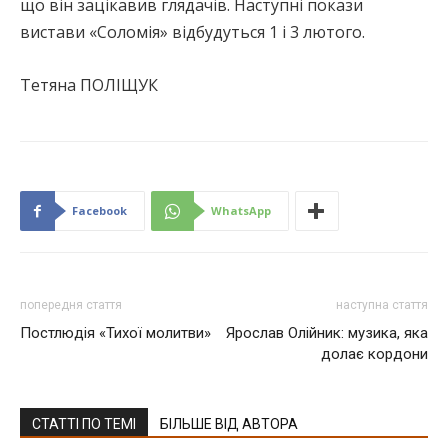
що він зацікавив глядачів. Наступні покази
вистави «Соломія» відбудуться 1 і 3 лютого.
Тетяна ПОЛІЩУК
Facebook
WhatsApp
попередня стаття
наступна стаття
Постлюдія «Тихої молитви»
Ярослав Олійник: музика, яка
долає кордони
СТАТТІ ПО ТЕМІ
БІЛЬШЕ ВІД АВТОРА