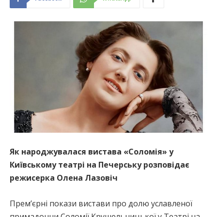
Як народжувалася вистава «Соломія» у
Київському театрі на Печерську розповідає
режисерка Олена Лазовіч
Прем’єрні покази вистави про долю уславленої
примадонни Соломії Крушельницької у Театрі на