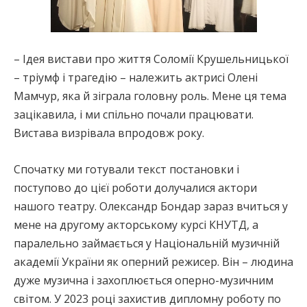
– Ідея вистави про життя Соломії Крушельницької
– тріумф і трагедію – належить актрисі Олені
Мамчур, яка й зіграла головну роль. Мене ця тема
зацікавила, і ми спільно почали працювати.
Вистава визрівала впродовж року.
Спочатку ми готували текст постановки і
поступово до цієї роботи долучалися актори
нашого театру. Олександр Бондар зараз вчиться у
мене на другому акторському курсі КНУТД, а
паралельно займається у Національній музичній
академії України як оперний режисер. Він – людина
дуже музична і захоплюється оперно-музичним
світом. У 2023 році захистив дипломну роботу по