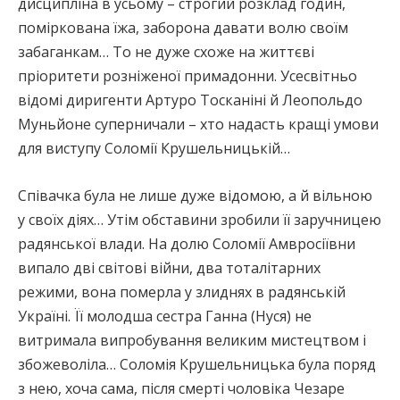
дисципліна в усьому – строгий розклад годин,
поміркована їжа, заборона давати волю своїм
забаганкам… То не дуже схоже на життєві
пріоритети розніженої примадонни. Усесвітньо
відомі диригенти Артуро Тосканіні й Леопольдо
Муньйоне суперничали – хто надасть кращі умови
для виступу Соломії Крушельницькій…
Співачка була не лише дуже відомою, а й вільною
у своїх діях… Утім обставини зробили її заручницею
радянської влади. На долю Соломії Амвросіївни
випало дві світові війни, два тоталітарних
режими, вона померла у злиднях в радянській
Україні. Її молодша сестра Ганна (Нуся) не
витримала випробування великим мистецтвом і
збожеволіла… Соломія Крушельницька була поряд
з нею, хоча сама, після смерті чоловіка Чезаре