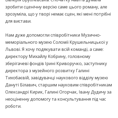
зробити сценічну версію саме цього роману, але
зрозуміла, що у творі немає сцен, які мені потрібні
для вистави.
Нам дуже допомогли співробітники Музично-
меморіального музею Соломії Крушельницької у
Львові. Я хочу подякувати всій команді, а саме:
директору Михайлу Кобрину, головному
зберігачеві фондів Ірині Криворучко, заступнику
директора з музейного розвитку Галині
Тихобаєвій, завідувачці наукового відділу музею
Дануті Білавич, старшим науковим співробітникам
Олександрі Кирик, Галині Огорчак, Івану Дудичу за
неоціненну допомогу та консультування під час
роботи.