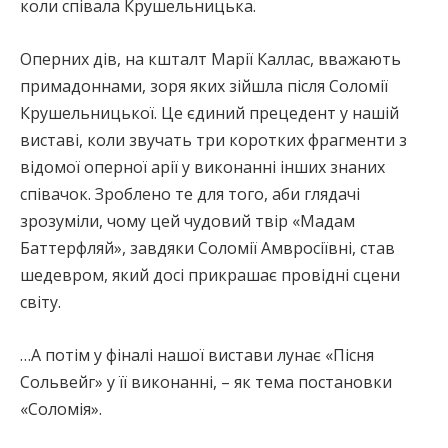
коли співала Крушельницька.
Оперних дів, на кшталт Марії Каллас, вважають
примадоннами, зоря яких зійшла після Соломії
Крушельницької. Це єдиний прецедент у нашій
виставі, коли звучать три коротких фрагменти з
відомої оперної арії у виконанні інших знаних
співачок. Зроблено те для того, аби глядачі
зрозуміли, чому цей чудовий твір «Мадам
Баттерфляй», завдяки Соломії Амвросіївні, став
шедевром, який досі прикрашає провідні сцени
світу.
…А потім у фіналі нашої вистави лунає «Пісня
Сольвейг» у її виконанні, – як тема постановки
«Соломія».