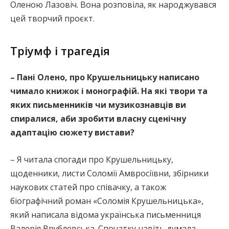
Оленою Лазовіч. Вона розповіла, як народжувався
цей творчий проєкт.
Тріумф і трагедія
– Пані Олено, про Крушельницьку написано
чимало книжок і монографій. На які твори та
яких письменників чи музикознавців ви
спиралися, аби зробити власну сценічну
адаптацію сюжету вистави?
– Я читала спогади про Крушельницьку,
щоденники, листи Соломії Амвросіївни, збірники
наукових статей про співачку, а також
біографічний роман «Соломія Крушельницька»,
який написала відома українська письменниця
Валерія Врублевська. Спочатку навіть думала