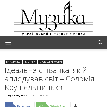
МУЗИКА
ВИКОНАВЦІ
ВИСТАВИ
мистецький соціум
Ідеальна співачка, якій
аплодував світ – Соломія
Крушельницька
Olga Golynska
-
27 Січня 2024
Facebook
WhatsApp