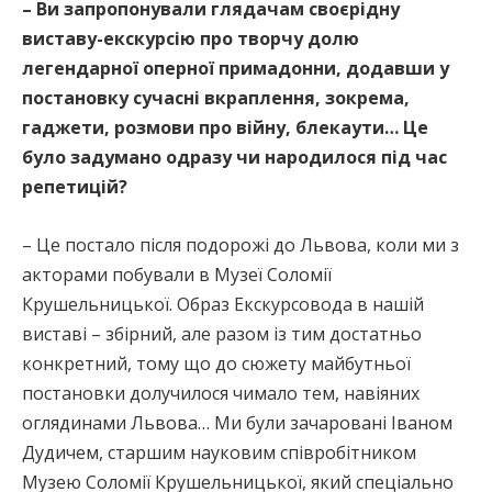
– Ви запропонували глядачам своєрідну
виставу-екскурсію про творчу долю
легендарної оперної примадонни, додавши у
постановку сучасні вкраплення, зокрема,
гаджети, розмови про війну, блекаути… Це
було задумано одразу чи народилося під час
репетицій?
– Це постало після подорожі до Львова, коли ми з
акторами побували в Музеї Соломії
Крушельницької. Образ Екскурсовода в нашій
виставі – збірний, але разом із тим достатньо
конкретний, тому що до сюжету майбутньої
постановки долучилося чимало тем, навіяних
оглядинами Львова… Ми були зачаровані Іваном
Дудичем, старшим науковим співробітником
Музею Соломії Крушельницької, який спеціально