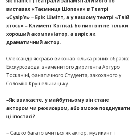
як піаніст (театрали запам’ятали його по
виставах «Таємниця Шопена» в Театрі
«Сузір’я» – Ерік Шмітт, а у вашому театрі «Твій
хтось» – Климент Квітка). Бо нині він не тільки
хороший акомпаніатор, а виріс як
драматичний актор.
Олександр яскраво виконав кілька різних образів:
Екскурсовода, знаменитого диригента Артуро
Тосканіні, фанатичного Студента, закоханого у
Соломію Крушельницьку…
–Як вважаєте, у майбутньому він стане
актором чи режисером, або зможе поєднувати
ці іпостасі?
– Сашко багато вчиться як актор, музикант і