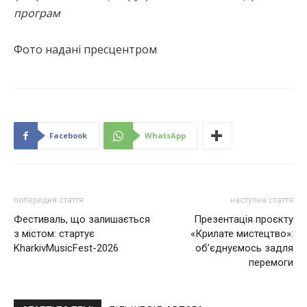
програм
Фото надані пресцентром
Facebook
WhatsApp
попередня стаття
наступна стаття
Фестиваль, що залишається
Презентація проєкту
з містом: стартує
«Крилате мистецтво»:
KharkivMusicFest-2026
об’єднуємось задля
перемоги