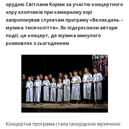
орудою Світлани Корми за участю концертного
хору хлопчиків при камерному хорі
запропонував cлухачам програму «Великдень –
музика тисячоліття». Як підкреслили автори
події, це концерт, де музика минулого
розмовляє з сьогоденням
Концертна програма стала своєрідною музичною