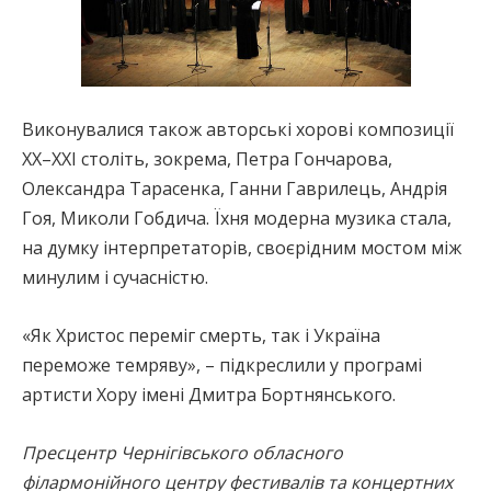
Виконувалися також авторські хорові композиції
XX–XXI століть, зокрема, Петра Гончарова,
Олександра Тарасенка, Ганни Гаврилець, Андрія
Гоя, Миколи Гобдича. Їхня модерна музика стала,
на думку інтерпретаторів, своєрідним мостом між
минулим і сучасністю.
«Як Христос переміг смерть, так і Україна
переможе темряву», – підкреслили у програмі
артисти Хору імені Дмитра Бортнянського.
Пресцентр Чернігівського обласного
філармонійного центру фестивалів та концертних