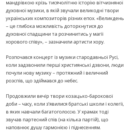
мандрівкою крізь тисячолітню історію вітчизняної
духовної музики, в якій звучали великодні твори
українських композиторів різних епох. «Великдень
– це глибока можливість доторкнутися до
духовної спадщини та розчинитись у магії
хорового співу», – зазначили артисти хору.
Розпочався концерт із музики стародавньої Русі,
коли задзвонили перші християнські дзвони, люди
почули нову музику – протяжний і величний
розспів, що здіймався до небес.
Продовжили вечір твори козацько-барокової
доби – часу, коли з’явилися братські школи і колегії,
в яких навчали багатоголоссю. У храмах тоді
звучав партесний спів (на кілька партій), що
наповнює душу гармонією і піднесенням.