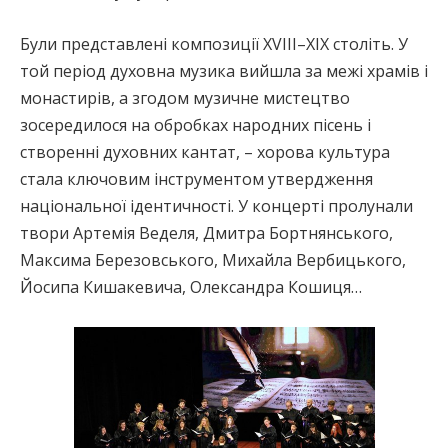
Були представлені композиції XVIII–XIX століть. У
той період духовна музика вийшла за межі храмів і
монастирів, а згодом музичне мистецтво
зосередилося на обробках народних пісень і
створенні духовних кантат, – хорова культура
стала ключовим інструментом утвердження
національної ідентичності. У концерті пролунали
твори Артемія Веделя, Дмитра Бортнянського,
Максима Березовського, Михайла Вербицького,
Йосипа Кишакевича, Олександра Кошиця…