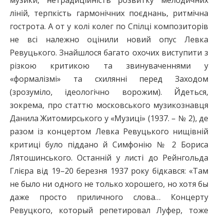
музики, нетрадиційність розвитку мелодичних
ліній, терпкість гармонічних поєднань, ритмічна
гострота. А от у колі колег по Спілці композиторів
не всі належно оцінили новий опус Левка
Ревуцького. Знайшлося багато охочих виступити з
різкою критикою та звинуваченнями у
«формалізмі» та схилянні перед Заходом
(зрозуміло, ідеологічно ворожим). Йдеться,
зокрема, про статтю московського музикознавця
Данила Житомирського у «Музиці» (1937. – № 2), де
разом із концертом Левка Ревуцького нищівній
критиці було піддано й Симфонію № 2 Бориса
Лятошинського. Останній у листі до Рейнгольда
Глієра від 19–20 березня 1937 року бідкався: «Там
не было ни одного не только хорошего, но хотя бы
даже просто приличного слова… Концерту
Ревуцкого, который репетировал Луфер, тоже