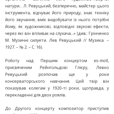
натури… Л. Ревуцький, безперечно, майстер цього
інструмента, відчуває його природу, знає техніку
його звучання, вміє видобувати із нього потрібні
йому, як художникові, відповідні звукові ефекти,
через які він впливає на слухача…» (див.: Грінченко
М. Музичні силуети. Лев Ревуцький // Музика. –
1927. – № 2. – С. 16).
Роботу над Першим концертом es-moll,
присвяченим Рейнгольдові Глієру, Левко
Ревуцький розпочав ще у роки
консерваторського навчання. Цей твір він
показував колегам у 1920-ті роки, щоправда, у
перекладенні для двох роялів.
До Другого концерту композитор приступив