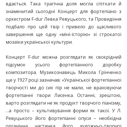
вдається. Така трагічна доля могла спіткати й
знаменитий сьогодні Концерт для фортепіано з
оркестром F-dur Левка Ревуцького, та Провидіння
подбало про цей твір і привело до щасливого
завершення ще одну «міні-історію» зі строкатої
мозаїки української культури.
Концерт F-dur можна розглядати як своєрідний
підсумок усього фортепіанного доробку
композитора. Музикознавець Микола Грінченко
ще у 1927 році зазначав: «Української фортепіанної
творчості ми до сих пір не мали, не враховуючи
фортепіанні твори Лисенка. Останні, зрештою,
варто розглядати не як продукт творчого піанізму,
…а просто – культивування форми як такої. У Л.
Ревуцького його фортепіанні опуси – необхідна
органічна частинка його художньо-творчої