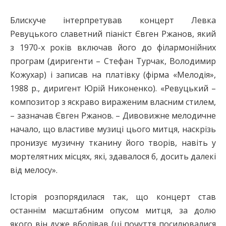
Блискуче інтерпретував концерт Левка
Ревуцького славетний піаніст Євген Ржанов, який
з 1970-х років включав його до філармонійних
програм (диригенти – Стефан Турчак, Володимир
Кожухар) і записав на платівку (фірма «Мелодія»,
1988 р., диригент Юрій Никоненко). «Ревуцький –
композитор з яскраво вираженим власним стилем,
– зазначав Євген Ржанов. – Дивовижне мелодичне
начало, що властиве музиці цього митця, наскрізь
пронизує музичну тканину його творів, навіть у
мортелятних місцях, які, здавалося б, досить далекі
від мелосу».
Історія розпорядилася так, що концерт став
останнім масштабним опусом митця, за долю
якого він дуже вболівав (ці почуття посилювалися