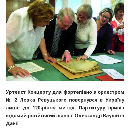
Уртекст Концерту для фортепіано з оркестром
№ 2 Левка Ревуцького повернувся в Україну
лише до 120-річчя митця. Партитуру привіз
відомий російський піаніст Олександр Ваулін із
Данії