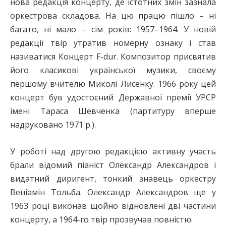
нова редакція концерту, де істотних змін зазнала
оркестрова складова. На цю працю пішло – ні
багато, ні мало – сім років: 1957–1964. У новій
редакції твір утратив номерну ознаку і став
називатися Концерт F-dur. Композитор присвятив
його класикові української музики, своєму
першому вчителю Миколі Лисенку. 1966 року цей
концерт був удостоєний Державної премії УРСР
імені Тараса Шевченка (партитуру вперше
надруковано 1971 р.).
У роботі над другою редакцією активну участь
брали відомий піаніст Олександр Александров і
видатний диригент, тонкий знавець оркестру
Веніамін Тольба. Олександр Александров ще у
1963 році виконав щойно відновлені дві частини
концерту, а 1964-го твір прозвучав повністю.