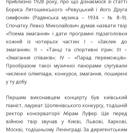
приблизно 1928 року, про що дізнаємося зі статті
Бориса Лятошинського «Ревуцький і його Друга
симфонія» (Радянська музика. – 1934. – № 8–9).
Спочатку Левко Миколайович думав назвати твір
«Поема змагання» і дати програмні підзаголовки
кожній із чотирьох частин: І – «Заклик до
змагання»; ІІ – «Танці та спортивні ігри»; ІІІ –
«Змагання співаків»; IV – «Парад переможців».
Прообразом такої музичної панорами слугували
численні олімпіади, конкурси, змагання, поширені
у ту добу.
Першим виконавцем концерту був київський
піаніст, лауреат Шопенівського конкурсу, тодішній
ректор консерваторії Абрам Луфер. Ще перед
війною твір звучав у Києві, Львові, Харкові,
Москві, тодішньому Ленінграді. За диригентським