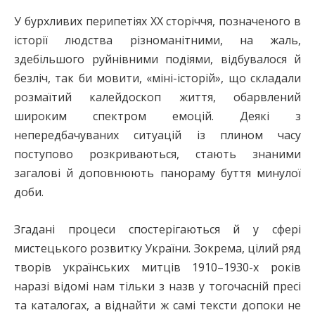
У бурхливих перипетіях ХХ сторіччя, позначеного в
історії людства різноманітними, на жаль,
здебільшого руйнівними подіями, відбувалося й
безліч, так би мовити, «міні-історій», що складали
розмаїтий калейдоскоп життя, обарвлений
широким спектром емоцій. Деякі з
непередбачуваних ситуацій із плином часу
поступово розкриваються, стають знаними
загалові й доповнюють панораму буття минулої
доби.
Згадані процеси спостерігаються й у сфері
мистецького розвитку України. Зокрема, цілий ряд
творів українських митців 1910–1930-х років
наразі відомі нам тільки з назв у тогочасній пресі
та каталогах, а віднайти ж самі тексти допоки не