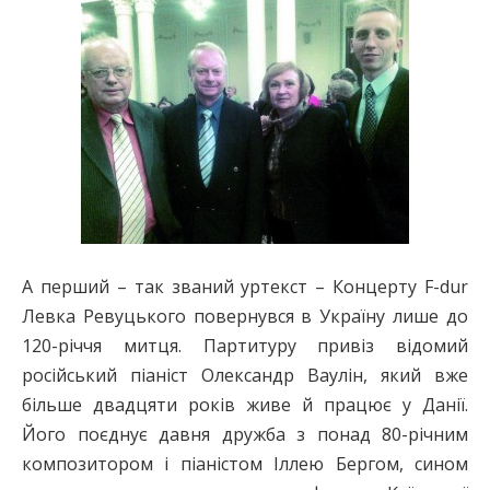
А перший – так званий уртекст – Концерту F-dur
Левка Ревуцького повернувся в Україну лише до
120-річчя митця. Партитуру привіз відомий
російський піаніст Олександр Ваулін, який вже
більше двадцяти років живе й працює у Данії.
Його поєднує давня дружба з понад 80-річним
композитором і піаністом Іллею Бергом, сином