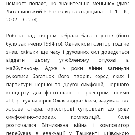
немного попало, но значительно меньше» (див.:
Лятошинський Б. Епістолярна спадщина. – Т. 1. – К.,
2002. – С. 274).
Робота над твором забрала багато років (його
було закінчено 1934-го). Однак композитор тоді не
знав, скільки ще часу і духовних сил доведеться
віддати цьому улюбленому опусові в
майбутньому. Адже у роки війни загинули
рукописи багатьох його творів, серед яких і
партитури Першої та Другої симфоній, Першого
концерту для фортепіано з оркестром, поеми
«Щороку» на вірші Олександра Олеся, задуманої як
хорова опера, оркестрові супроводи до ряду
симфонічно-хорових композицій… Коли
розпочалася Вітчизняна війна і композитор
перебував в евакуації у Ташкенті, київською