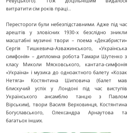
Ревуцького). Тож доцільнішим видалося
витратити сім років праці…
Перестороги були небезпідставними. Адже під час
арештів у зловісних 1930-х безслідно зникли
масштабні музичні твори – поема «Декабристи»
Сергія Тишкевича-Азважинського, «Українська
симфонія» – дипломна робота Тамари Шутенко з
класу Миколи Мясковського, кантата-симфонія
«Україна» і музика до одноактного балету «Козак
Нетяга» Костянтина Шиповича (балет мав
блискучий успіх у Лондоні під час виступів
Українського ансамблю танцю з Павлом
Вірським), твори Василя Верховинця, Костянтина
Богуславського, Олександра Арнаутова та
багатьох інших.