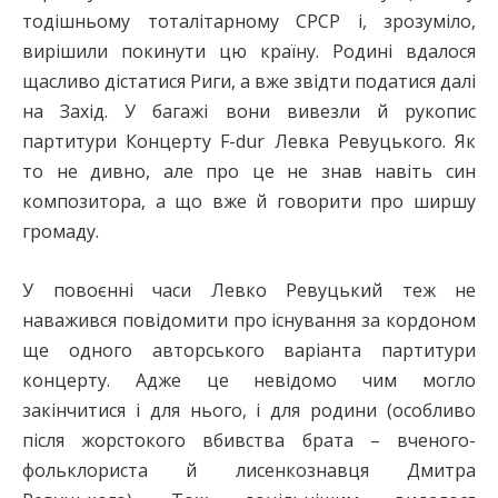
тодішньому тоталітарному СРСР і, зрозуміло,
вирішили покинути цю країну. Родині вдалося
щасливо дістатися Риги, а вже звідти податися далі
на Захід. У багажі вони вивезли й рукопис
партитури Концерту F-dur Левка Ревуцького. Як
то не дивно, але про це не знав навіть син
композитора, а що вже й говорити про ширшу
громаду.
У повоєнні часи Левко Ревуцький теж не
наважився повідомити про існування за кордоном
ще одного авторського варіанта партитури
концерту. Адже це невідомо чим могло
закінчитися і для нього, і для родини (особливо
після жорстокого вбивства брата – вченого-
фольклориста й лисенкознавця Дмитра