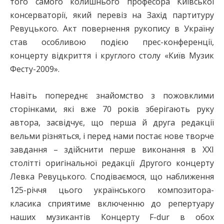
того самого колишнього професора Київської
консерваторії, який перевіз на Захід партитуру
Ревуцького. Акт повернення рукопису в Україну
став особливою подією прес-конференції,
концерту відкриття і круглого столу «Київ Музик
Фесту-2009».
Навіть попереднє знайомство з пожовклими
сторінками, які вже 70 років зберігають руку
автора, засвідчує, що перша й друга редакції
вельми різняться, і перед нами постає нове творче
завдання – здійснити перше виконання в ХХІ
столітті оригінальної редакції Другого концерту
Левка Ревуцького. Сподіваємося, що наближення
125-річчя цього українського композитора-
класика сприятиме включенню до репертуару
наших музикантів Концерту F-dur в обох