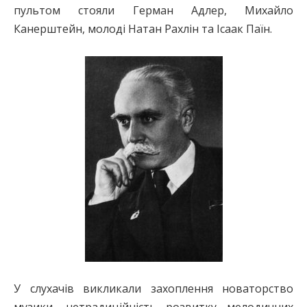
пультом стояли Герман Адлер, Михайло
Канерштейн, молоді Натан Рахлін та Ісаак Паїн.
У слухачів викликали захоплення новаторство