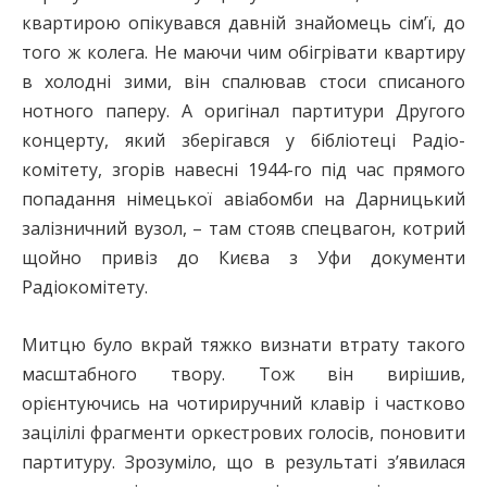
квартирою опікувався давній знайомець сім’ї, до
того ж колега. Не маючи чим обігрівати квартиру
в холодні зими, він спалював стоси списаного
нотного паперу. А оригінал партитури Другого
концерту, який зберігався у бібліотеці Радіо­
комітету, згорів навесні 1944-го під час прямого
попадання німецької авіабомби на Дарницький
залізничний вузол, – там стояв спецвагон, котрий
щойно привіз до Києва з Уфи документи
Радіокомітету.
Митцю було вкрай тяжко визнати втрату такого
масштабного твору. Тож він вирішив,
орієнтуючись на чотириручний клавір і частково
зацілілі фрагменти оркестрових голосів, поновити
партитуру. Зрозуміло, що в результаті з’явилася