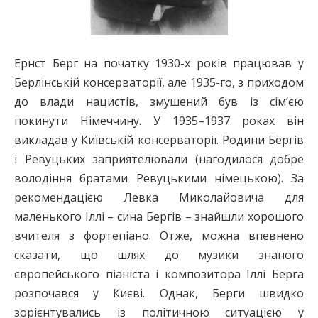
Ернст Берг на початку 1930-х років працював у
Бер­лінській консерваторії, але 1935-го, з приходом
до влади нацистів, змушений був із сім’єю
покинути Німеччину. У 1935–1937 роках він
викладав у Київській консерваторії. Родини Бергів
і Ревуцьких заприятелювали (нагодилося добре
володіння братами Ревуцькими німецькою). За
рекомендацією Левка Миколайовича для
маленького Іллі – сина Бергів – знайшли хорошого
вчителя з фортепіано. Отже, можна впевнено
сказати, що шлях до музики знаного
європейського піаніста і композитора Іллі Берга
розпочався у Києві. Однак, Берги швидко
зорієнтувались із політичною ситуацією у