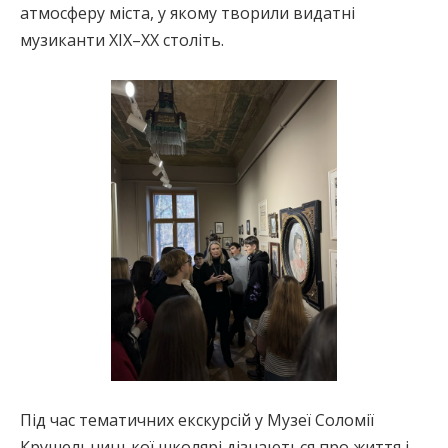
атмосферу міста, у якому творили видатні
музиканти ХІХ–ХХ століть.
Під час тематичних екскурсій у Музеї Соломії
Крушельницької школярі дізнаються про життя і