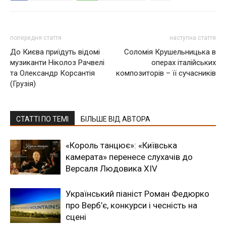
попередня стаття
наступна стаття
До Києва приїдуть відомі
Соломія Крушельницька в
музиканти Ніколоз Рачвелі
операх італійських
та Олександр Корсантія
композиторів – її сучасників
(Грузія)
СТАТТІ ПО ТЕМІ
БІЛЬШЕ ВІД АВТОРА
«Король танцює»: «Київська
камерата» перенесе слухачів до
Версаля Людовика XIV
Український піаніст Роман Федюрко
про Верб’є, конкурси і чесність на
сцені