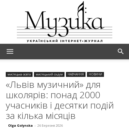
МУЗИКА
мистецька освіта
мистецький соціум
НАВЧАННЯ
НОВИНИ
«Львів музичний» для
школярів: понад 2000
учасників і десятки подій
за кілька місяців
Olga Golynska
-
26 Березня 2026