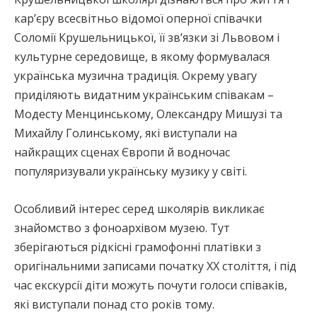
кар’єру всесвітньо відомої оперної співачки
Соломії Крушельницької, її зв’язки зі Львовом і
культурне середовище, в якому формувалася
українська музична традиція. Окрему увагу
приділяють видатним українським співакам –
Модесту Менцинському, Олександру Мишузі та
Михайлу Голинському, які виступали на
найкращих сценах Європи й водночас
популяризували українську музику у світі.
Особливий інтерес серед школярів викликає
знайомство з фоноархівом музею. Тут
зберігаються рідкісні грамофонні платівки з
оригінальними записами початку ХХ століття, і під
час екскурсії діти можуть почути голоси співаків,
які виступали понад сто років тому.