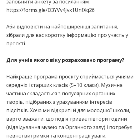
заповнити анкету за посиланням:
https://forms.gle/D3YVv4Jvx1UnfXq26
Аби відповісти на найпоширеніші запитання,
зібрали для вас коротку інформацію про участь у
проєкті.
Для учнів якого віку розраховано програму?
Найкраще програма проєкту сприймається учнями
середніх і старших класів (5–10 класи). Музична
частина складається з популярних органних
творів, підібраних з урахуванням інтересів
підлітків. Хоча ми відкриті й для молодшої школи,
варто зважати, що подія триває півтори години
(відвідування музею та Органного залу) і потребує
певної витримки та концентрації уваги.