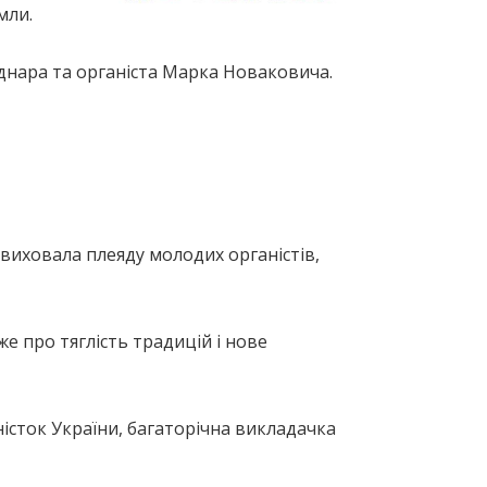
мли.
однара та органіста Марка Новаковича.
 виховала плеяду молодих органістів,
е про тяглість традицій і нове
істок України, багаторічна викладачка