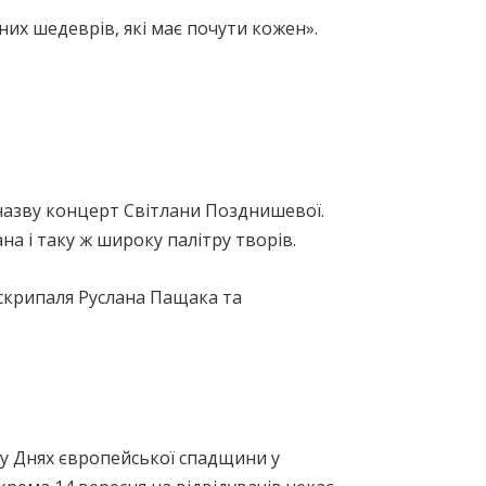
х шедеврів, які має почути кожен».
назву концерт Світлани Позднишевої.
 і таку ж широку палітру творів.
 скрипаля Руслана Пащака та
 у Днях європейської спадщини у