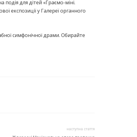
на подія для дітей «Граємо-міні.
нової експозиції у Галереї органного
табної симфонічної драми. Обирайте
наступна стаття