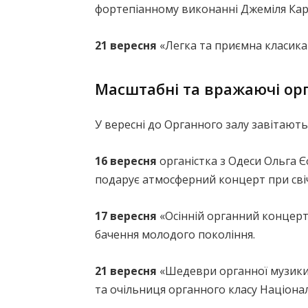
фортепіанному виконанні Джеміля Кар
21 вересня
«Легка та приємна класика
Масштабні та вражаючі ор
У вересні до Органного залу завітають 
16 вересня
органістка з Одеси Ольга Є
подарує атмосферний концерт при сві
17 вересня
«Осінній органний концерт»
бачення молодого покоління.
21 вересня
«Шедеври органної музики»
та очільниця органного класу Національ