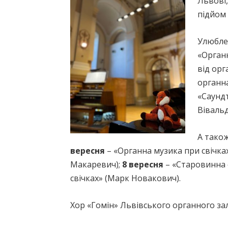
Львові,
підйом 
Улюблен
«Орган
від орг
органна
«Саундт
Вівальд
А тако
вересня
– «Органна музика при свічка
Макаревич);
8 вересня
– «Старовинна 
свічках» (Марк Новакович).
Хор «Гомін» Львівського органного залу