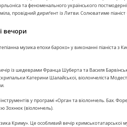
льоніса та феноменального українського постмодерні
іла, провідний дириґент із Литви. Солюватиме піаніст
і вечори
піанна музика епохи бароко» у виконанні піаніста з Ки
чір із шедеврами Франца Шуберта та Василя Барвінськ
– скрипальки Катерини Шалайської, віолончеліста Модес
и.
 інструментів у програмі «Орган та віолончель. Бах. Форе.
єю Зохнюк (віолончель).
ика Криму». Це особливий вечір кримськотатарської м