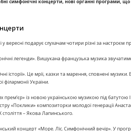
абні симфонічні концерти, нові органні програми, щ
онцерти
ї у вересні подарує слухачам чотири різні за настроєм п
онічні легенди». Вишукана французька музика звучатиме
чні історії». Це мрії, казки та марення, сповнені музики
ї філармонії України.
х премʼєр» із новою українською музикою під батутою 
стру «Поклики» композиторки молодої генерації Анастас
 століття – Якова Лапинського.
ський концерт «Море. Ліс. Симфонічний вечір». У прогр