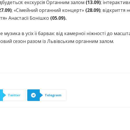
відбудеться: екскурсія Органним залом
(13.09)
; інтерактив
27.09)
; «Сімейний органний концерт»
(28.09)
; відкриття 
ття» Анастасії Бонішко
(05.09).
 музика в усіх її барвах: від камерної ніжності до масш
 новий сезон разом із Львівським органним залом.
Twitter
Telegram