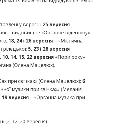
рема 14 вересня на відвідувачів чекає
тавлені у вересні:
25 вересня
–
сня
– видовищне «Органне відеошоу»
ого;
18, 24 і 26 вересня
– «Містична
трілецької;
5, 23 і 28 вересня
, 10, 14, 15, 22 вересня
«Пори року»
ргана (Олена Мацелюх).
Бах при свічках» (Олена Мацелюх);
6
ної музики при свічках» (Меланія
і 19 вересня
– «Органна музика при
(2, 12, 20 вересня).