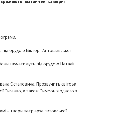
о вражають, витончені камерні
рограми.
 під орудою Вікторії Антошевської.
. Вони звучатимуть під орудою Наталії
Івана Остаповича. Прозвучить світова
ії Сисенко, а також Симфонія одного з
амі – твори патріарха литовської