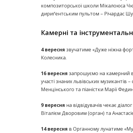
композиторської школи Мікалоюса Чюр
дириґентським пультом – Річардас Шум
Камерні та інструментальн
4 вересня
звучатиме «Дуже ніжна форте
Колесника.
16 вересня
запрошуємо на камерний ве
участі знаних львівських музикантів 
Менцінського та піаністки Марії Федин
9 вересня
на відвідувачів чекає діалог
Віталієм Дворовим (орган) та Анастасі
14 вересня
в Органному лунатиме «Муз