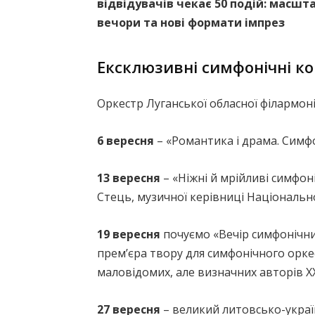
відвідувачів чекає 50 подій: масшт
вечори та нові формати імпрез
Ексклюзивні симфонічні к
Оркестр Луганської обласної філармоні
6 вересня
– «Романтика і драма. Симф
13 вересня
– «Ніжні й мрійливі симфоні
Стець, музичної керівниці Національно
19 вересня
почуємо «Вечір симфонічни
премʼєра твору для симфонічного орке
маловідомих, але визначних авторів ХХ
27 вересня
– великий литовсько-україн