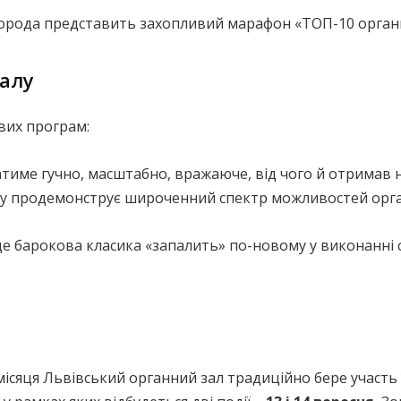
орода представить захопливий марафон «ТОП-10 органни
залу
вих програм:
тиме гучно, масштабно, вражаюче, від чого й отримав 
у продемонструє широченний спектр можливостей органа
, де барокова класика «запалить» по-новому у виконанні
ісяця Львівський органний зал традиційно бере участь