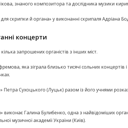
ікова, знаного композитора та дослідника музики кири
 для скрипки й органа» у виконанні скрипаля Адріана Б
ганні концерти
кілька запрошених органістів з інших міст.
фремова, яка зіграла близько тисячі сольних концертів і
чках.
 Петра Сухоцького (Луцьк) разом із його учнями розкаж
 виконає Галина Булибенко, одна з найвідоміших орган
ної музичної академії України (Київ).