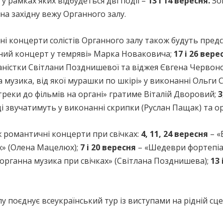
 у рамках яких відбудеться дві події –
13 і 14 вересня.
Зок
на західну вежу Органного залу.
і концерти солістів Органного залу також будуть предс
ний концерт у темряві» Марка Новаковича;
17 і 26 вере
аністки Світлани Позднишевої та віджея Євгена Червон
 музика, від якої мурашки по шкірі» у виконанні Ольги С
реки до фільмів на органі» гратиме Віталій Дворовий;
3
і звучатимуть у виконанні скрипки (Руслан Пащак) та о
ж романтичні концерти при свічках:
4, 11, 24 вересня
– «
х» (Олена Мацелюх);
7 і 20 вересня
– «Шедеври фортепіан
органна музика при свічках» (Світлана Позднишева);
13 
 поєднує всеукраїнський тур із виступами на рідній сцені 