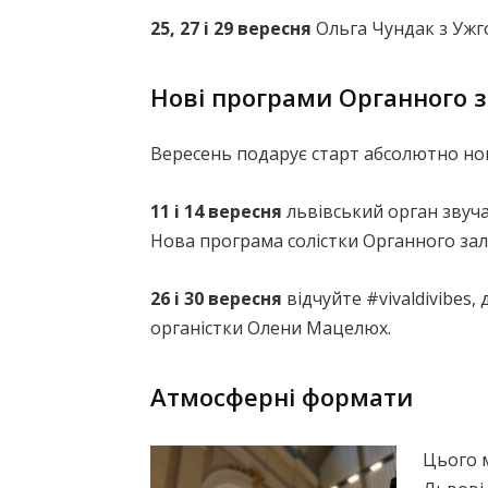
25, 27 і 29 вересня
Ольга Чундак з Ужг
Нові програми Органного 
Вересень подарує старт абсолютно но
11 і 14 вересня
львівський орган звуча
Нова програма солістки Органного зал
26 і 30 вересня
відчуйте #vivaldivibes
органістки Олени Мацелюх.
Атмосферні формати
Цього м