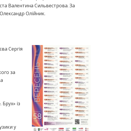
ста Валентина Сильвестрова. За
 Олександр Олійник.
єва Сергія
ого за
та
 Брух» із
узики у