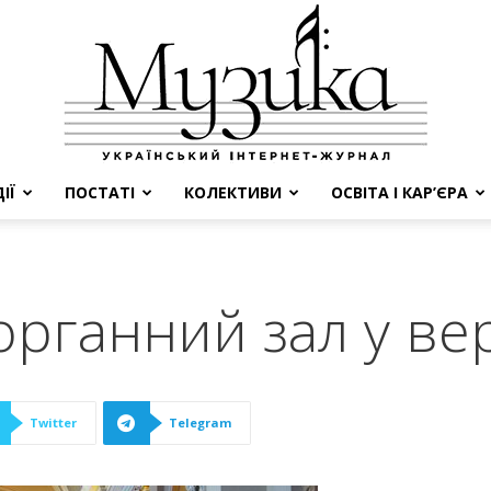
ІЇ
ПОСТАТІ
КОЛЕКТИВИ
ОСВІТА І КАР’ЄРА
МУЗИКА
органний зал у ве
Twitter
Telegram