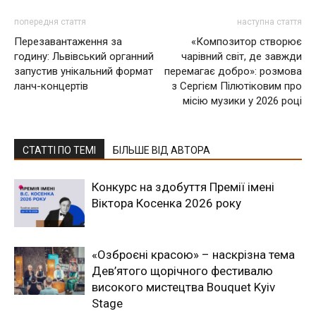
попередня стаття
наступна стаття
Перезавантаження за
«Композитор створює
годину: Львівський органний
чарівний світ, де завжди
запустив унікальний формат
перемагає добро»: розмова
ланч-концертів
з Сергієм Пілютіковим про
місію музики у 2026 році
СТАТТІ ПО ТЕМІ
БІЛЬШЕ ВІД АВТОРА
Конкурс на здобуття Премії імені
Віктора Косенка 2026 року
«Озброєні красою» – наскрізна тема
Дев’ятого щорічного фестивалю
високого мистецтва Bouquet Kyiv
Stage