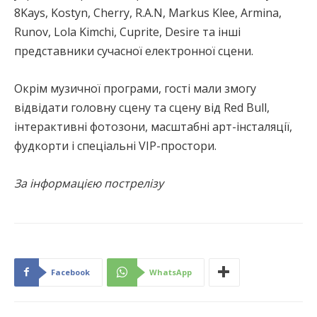
8Kays, Kostyn, Cherry, R.A.N, Markus Klee, Armina,
Runov, Lola Kimchi, Cuprite, Desire та інші
представники сучасної електронної сцени.
Окрім музичної програми, гості мали змогу
відвідати головну сцену та сцену від Red Bull,
інтерактивні фотозони, масштабні арт-інсталяції,
фудкорти і спеціальні VIP-простори.
За інформацією пострелізу
Facebook
WhatsApp