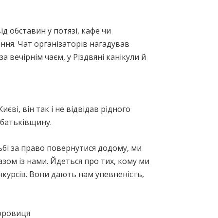
д обставин у потязі, кафе чи
ння. Чат організаторів нагадував
а вечірнім чаєм, у Різдвяні канікули й
і, він так і не відвідав рідного
а батьківщину.
ьбі за право повернутися додому, ми
азом із нами. Йдеться про тих, кому ми
нкурсів. Вони дають нам упевненість,
оровиця