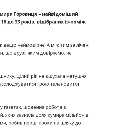
димира Горовиця – найвідоміший
16 до 33 років, відібраних із-поміж
 дещо неймовірне. А між тим за лічені
и, що друзі, яким довіряємо, не
шнику. Цілий рік не вщухала метушня,
 насолоджуватися грою талановитої
і у газетах, щоденна робота в
й, яких зазнала доля кумира мільйонів.
оми, робив перші кроки на шляху до