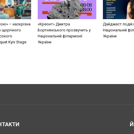
сою» – наскрізна
«Креонт» Дмитра
Дайджест подій 
о щорічного
Бортнянського прозвучить у
Національній філ
сокого
Національній філармонії
України
uet Kyiv Stage
України
НТАКТИ
Й