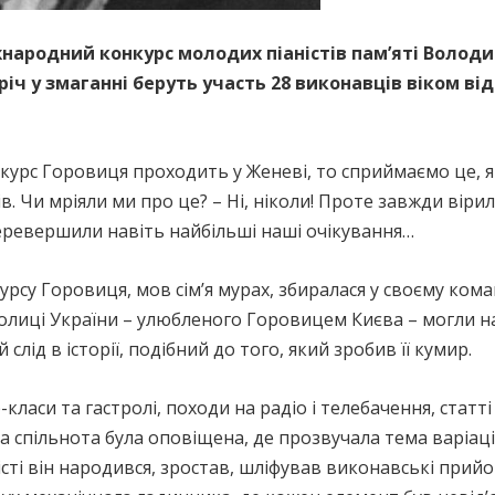
іжнародний конкурс молодих піаністів пам’яті Воло
іч у змаганні беруть участь 28 виконавців віком від 
курс Горовиця проходить у Женеві, то сприймаємо це, як
в. Чи мріяли ми про це? – Ні, ніколи! Проте завжди вірил
перевершили навіть найбільші наші очікування…
рсу Горовиця, мов сім’я мурах, збиралася у своєму кома
 столиці України – улюбленого Горовицем Києва – могли
лід в історії, подібний до того, який зробив її кумир.
-класи та гастролі, походи на радіо і телебачення, статт
на спільнота була оповіщена, де прозвучала тема варіаці
місті він народився, зростав, шліфував виконавські прий