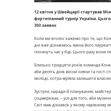
12 квітня у Швейцарії стартував М
фортепіанний турнір України. Цьогор
303 заявок
Коли ми вголос кажемо про те, що Кон
дні вже дізнаємось імена його лауреаті
покинуть нас у біді. Цього разу вони 
Близько тридцяти років команда Конку
аби десять днів весни кияни та гості
молоді, котра мріяла залишити власний с
Зустрічі, наради й планування, майстер
соцмережах, – усе для того, аби музич
Світ мав дізнався, у якому чарівному 