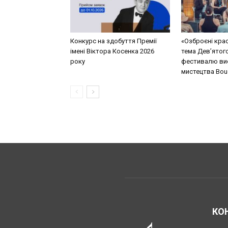
Конкурс на здобуття Премії
«Озброєні кра
імені Віктора Косенка 2026
тема Дев’ятог
року
фестивалю ви
мистецтва Bouq
КО