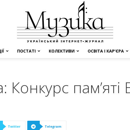
ІЇ
ПОСТАТІ
КОЛЕКТИВИ
ОСВІТА І КАР’ЄРА
МУЗИКА
а: Конкурс пам’ят
Twitter
Telegram