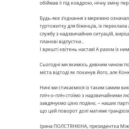
обіймав її під ковдрою, нічну зміну п
Будь-яке з’єднання з мережею означало
гуртожитку для біженців, їх переклал
службу з надзвичайних ситуацій, вирішу
планові відпустки…
І врешті квітень настав! А разом із н
Сьогодні ми якимось дивним чином по
міста відтоді як покинув його, але Кон
Нині ми стикаємося із таким самим ви
пліч-о-пліч стоїмо з надзвичайними лю
завдячуємо цією подією, – наших партн
що цей поворот долі матиме грандіозн
Ірина ПОЛСТЯНКІНА, президентка Між