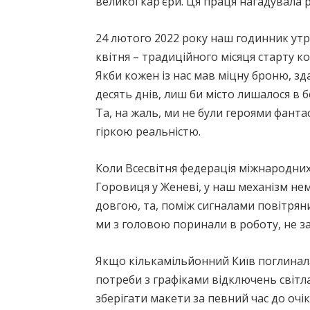
великої кар’єри. Ця праця нагадувала
24 лютого 2022 року наш годинник утр
квітня – традиційного місяця старту к
Якби кожен із нас мав міцну броню, зда
десять днів, лиш би місто лишалося в б
Та, на жаль, ми не були героями фант
гіркою реальністю.
Коли Всесвітня федерація міжнародни
Горовиця у Женеві, у наш механізм не
довгою, та, поміж сигналами повітряни
ми з головою поринали в роботу, не з
Якщо кількамільйонний Київ поглинала
потреби з графіками відключень світла
зберігати макети за певний час до очі