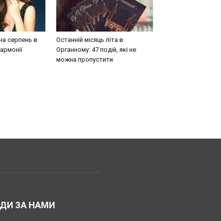
на серпень в
Останній місяць літа в
армонії
Органному: 47 подій, які не
можна пропустити
ДИ ЗА НАМИ