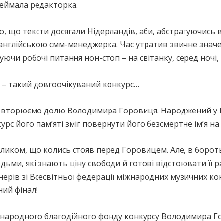
ереймала редакторка.
, що тексти досягали Нідерландів, аби, абстрагуючись ві
а англійською смм-менеджерка. Час утратив звичне значе
ючи робочі питання нон-стоп – на світанку, серед ночі, з
им – такий довгоочікуваний конкурс…
вторюємо долю Володимира Горовиця. Народжений у Києв
курс його пам’яті зміг повернути його безсмертне ім’я н
кликом, що колись стояв перед Горовицем. Але, в борот
дьми, які знають ціну свободи й готові відстоювати її р
ерів зі Всесвітньої федерації міжнародних музичних ко
ий фінал!
народного благодійного фонду конкурсу Володимира Г