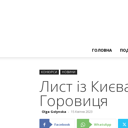
ГОЛОВНА
ПОД
КОНКУРСИ
НОВИНИ
Лист із Києв
Горовиця
Olga Golynska
-
15 Квітня 2023
Facebook
WhatsApp