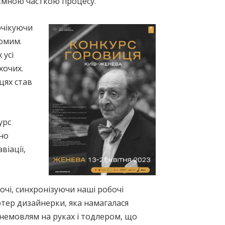
’ємною часткою процесу.
очікуючи
домим.
 усі
хочих.
цях став
урс
йно
віації,
чі, синхронізуючи наші робочі
ютер дизайнерки, яка намагалася
з немовлям на руках і тодлером, що