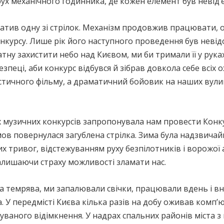
 рух механічного годинника, де кожен елемент був невід
атив одну зі стрілок. Механізм продовжив працювати, 
онкурсу. Лише рік його наступного проведення був неві
тну захистити небо над Києвом, ми би тримали її у руках
езпеці, аби конкурс відбувся й зібрав довкола себе всіх о
астичного фільму, а драматичний бойовик на наших вули
х музичних конкурсів запропонувала нам провести Конк
мов повернулася загублена стрілка. Зима була надзвича
х тривог, відстежуванням руху безпілотників і ворожої а
алишаючи страху можливості зламати нас.
 темрява, ми запалювали свічки, працювали вдень і вно
. У передмісті Києва кілька разів на добу оживав комп’
куваного відімкнення. У надрах спальних районів міста 