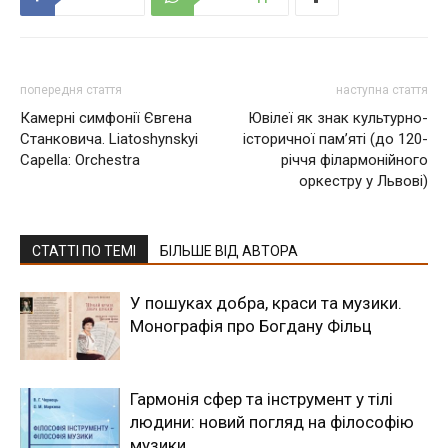
попередня стаття
наступна стаття
Камерні симфонії Євгена
Ювілеї як знак культурно-
Станковича. Liatoshynskyi
історичної пам’яті (до 120-
Capella: Orchestra
річчя філармонійного
оркестру у Львові)
СТАТТІ ПО ТЕМІ
БІЛЬШЕ ВІД АВТОРА
У пошуках добра, краси та музики.
Монографія про Богдану Фільц
Гармонія сфер та інструмент у тілі
людини: новий погляд на філософію
музики