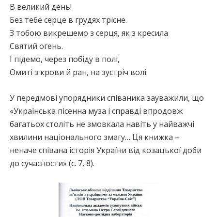
В великий день!
Без тебе серце в грудях трісне.
З тобою викрешемо з серця, як з кресила
Святий огень.
І підемо, через побіду в полі,
Омиті з крови й ран, на зустріч волі.
У передмові упорядники співаника зауважили, що
«Українська пісенна муза і справді впродовж
багатьох століть не змовкала навіть у найважчі
хвилини національного змагу… Ця книжка –
неначе співана історія України від козацької доби
до сучасности» (с. 7, 8).