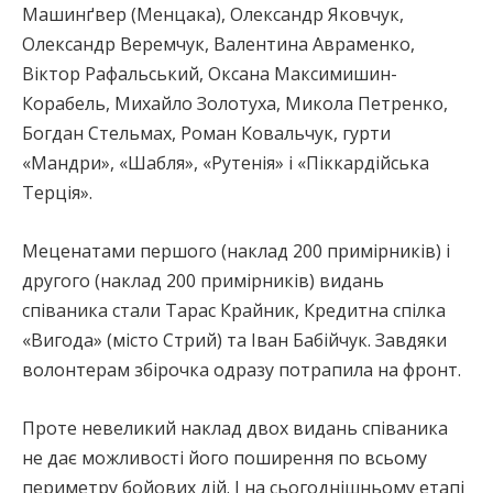
Машинґвер (Менцака), Олександр Яковчук,
Олександр Веремчук, Валентина Авраменко,
Віктор Рафальський, Оксана Максимишин-
Корабель, Михайло Золотуха, Микола Петренко,
Богдан Стельмах, Роман Ковальчук, гурти
«Мандри», «Шабля», «Рутенія» і «Піккардійська
Терція».
Меценатами першого (наклад 200 примірників) і
другого (наклад 200 примірників) видань
співаника стали Тарас Крайник, Кредитна спілка
«Вигода» (місто Стрий) та Іван Бабійчук. Завдяки
волонтерам збірочка одразу потрапила на фронт.
Проте невеликий наклад двох видань співаника
не дає можливості його поширення по всьому
периметру бойових дій. І на сьогоднішньому етапі