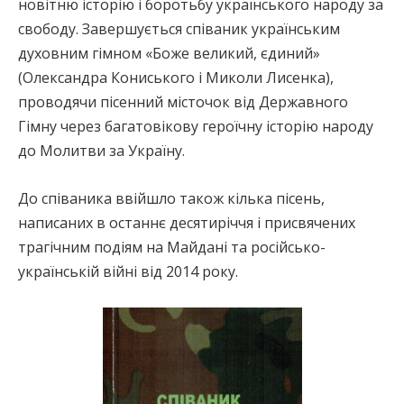
новітню історію і боротьбу українського народу за
свободу. Завершується співаник українським
духовним гімном «Боже великий, єдиний»
(Олександра Кониського і Миколи Лисенка),
проводячи пісенний місточок від Державного
Гімну через багатовікову героїчну історію народу
до Молитви за Україну.
До співаника ввійшло також кілька пісень,
написаних в останнє десятиріччя і присвячених
трагічним подіям на Майдані та російсько-
українській війні від 2014 року.