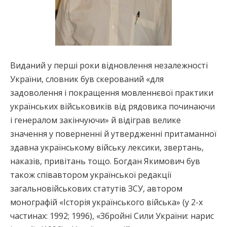
Виданий у перші роки відновлення незалежності
України, словник був скерований «для
задоволення і покращення мовленнєвої практики
українських військовиків від рядовика починаючи
і генералом закінчуючи» й відіграв велике
значення у поверненні й утвердженні притаманної
здавна українському війську лексики, звертань,
наказів, привітань тощо. Богдан Якимович був
також співавтором української редакції
загальновійськових статутів ЗСУ, автором
монографій «Історія українського війська» (у 2-х
частинах: 1992; 1996), «Збройні Сили України: нарис