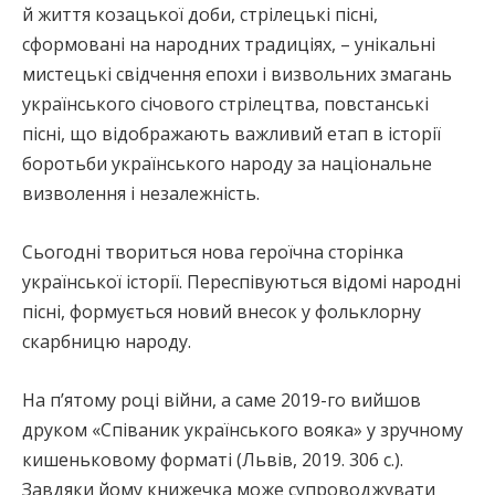
й життя козацької доби, стрілецькі пісні,
сформовані на народних традиціях, – унікальні
мистецькі свідчення епохи і визвольних змагань
українського січового стрілецтва, повстанські
пісні, що відображають важливий етап в історії
боротьби українського народу за національне
визволення і незалежність.
Сьогодні твориться нова героїчна сторінка
української історії. Переспівуються відомі народні
пісні, формується новий внесок у фольклорну
скарбницю народу.
На п’ятому році війни, а саме 2019-го вийшов
друком «Співаник українського вояка» у зручному
кишеньковому форматі (Львів, 2019. 306 с.).
Завдяки йому книжечка може супроводжувати