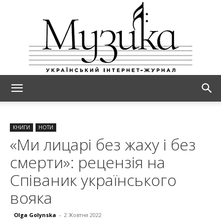
МУЗИКА
КНИГИ
НОТИ
«Ми лицарі без жаху і без
смерти»: рецензія на
Співаник українського
вояка
Olga Golynska
-
2 Жовтня 2022