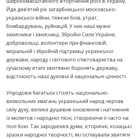
широкомасштабного вторгнення росії в Україну.
Йде дев’ятий рік загарбницької московсько-
української війни, тяжких боїв, утрат,
бомбардувань, руйнацій. У них наші мужні
захисники і захисниці, Збройні Сили України,
добровольці, волонтери при фінансовій,
моральній і збройній підтримці української
держави, народу і світового співтовариства на
сучасному етапі звитяжно боронять державу,
відстоюють наші духовні й національні цінності.
Упродовж багатьох століть національно-
визвольних змагань український народ черпав
силу духу, велике душевне оновлення і натхнення
із молитов і народної пісні, створюючи її часто на
полі бою. Так зародилися думи, історичні, козацькі
зразки народної творчості, які оспівували звитяги