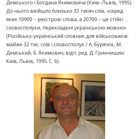
Демського і Богдана Якимовича (Київ–Львів, 1995).
До нього ввійшло близько 32 тисяч слів, «серед
яких 10900 – реєстрові слова, а 20700 – це стійкі
словосполуки, перекладені українською мовою»
(Російсько-український словник для військовиків:
майже 32 тис. слів і словосполук / А. Бурячок, М.
Демський, Б. Якимович; відп. ред. Д. Гринчишин.
Київ; Львів, 1995. С. 6).