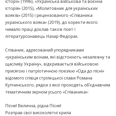
історії» (1996), «Українська військова та воєнна
історія» (2015), «Молитовник для українських
вояків» (2015) і рецензованого «Співаника
українського вояка» (2019), до коректи якого
чимало праці доклав також поет і
літературознавець Назар Федорак.
Співаник, адресований упорядниками
«українським воїнам, які відстоюють незалежну та
щасливу Україну», відкривається військовою
присягою і патріотичною поезією «Ода до пісні»
відомого співця стрілецької слави Романа
Купчинського, рядки з якої проходять об’єднавчим
тематичним зерном усього «Співаника»:
Пісне! Велична, рідна Пісне!
Розправ свої високолетні крила