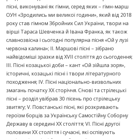
пісні, виконувані як гімни, серед яких – гімн-марш
ОУН «Зродились ми великої години», який від 2018
року став гімном Збройних Сил України, твори на
вірші Тараса Шевченка й Івана Франка, як також
славнозвісна і сьогодні популярна пісня «Ой у лузі
червона калина»; II. Маршові пісні – зібрано
найвідоміші зразки від ХVII століття до сьогодення;
ІІІ. Пісні козацької доби – кант «Ой зійшла зоря»,
історичні, козацькі пісні і твори літературного
походження; IV. Пісні національно-визвольних
змагань початку XX сторіччя. Січові та стрілецькі
пісні – розділ увібрав 30 пісень про стрілецьку
звитягу; V. Повстанські пісні, які розкривають
героїзм борців за Українську Самостійну Соборну
Державу в середині ХХ століття; VI. Пісні другої
половини XX століття і сучасні, які оспівують