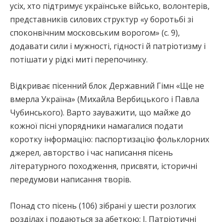
усіх, хто підтримує українське військо, волонтерів,
представників силових структур «у боротьбі зі
споконвічним московським ворогом» (с. 9),
додавати сили і мужності, гідності й патріотизму і
потішати у рідкі миті перепочинку.
Відкриває пісенний блок Державний Гімн «Ще не
вмерла Україна» (Михайла Вербицького і Павла
Чубинського). Варто зауважити, що майже до
кожної пісні упорядники намагалися подати
коротку інформацію: паспортизацію фольклорних
джерел, авторство і час написання пісень
літературного походження, присвяти, історичні
передумови написання творів.
Понад сто пісень (106) зібрані у шести розлогих
розділах і подаються за абеткою: І. Патріотичні