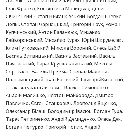
Лисенко, Осип Маковей, Кирило Трильовський,
Іван Франко, Костянтина Малицька, Денис
Січинський, Остап Нижанківський, Богдан і Левко
Лепкі, Степан Чарнецький, Григорій Трух, Роман
Купчинський, Антон Баландюк, Михайло
Гайворонський, Михайло Курах, Юрій Шкрумеляк,
Клим Гутковський, Микола Вороний, Олесь Бабій,
Василь Витвицький, Василь Заставний, Василь
Пачовський, Тарас Крушельницький, Микола
Сорокаліт, Василь Прийма, Степан Малюца-
Пальчинецький, Іван Багряний, ГригорійКитастий,
а також сучасні автори – Василь Симоненко,
Андрій Малишко, Платон Майборода, Дмитро
Павличко, Євген Станкович, Леопольд Ященко,
Олександр Білаш, Володимир Івасюк, Богдан Гура,
Тарас Петриненко, Андрій Демиденко, Олесь Дяк,
Богдан Чепурко, Григорій Чопик, Андрій