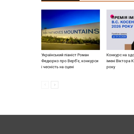
Український піаніст Роман
Конкурс на здо
Федюрко про Верб’є, конкурси
імені Віктора 
і чесність на сцені
року