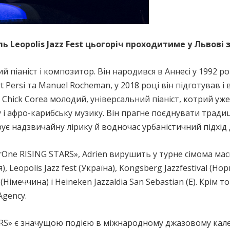
Leopolis Jazz Fest цьогоріч проходитиме у Львові з
й піаніст і композитор. Він народився в Аннесі у 1992 р
 Persi та Manuel Rocheman, у 2018 році він підготував і
та Chick Corea молодий, універсальний піаніст, котрий у
і афро-карибську музику. Він прагне поєднувати традиц
ує надзвичайну лірику й водночас урбаністичний підхід 
erOne RISING STARS», Adrien вирушить у турне сімома 
Leopolis Jazz fest (Україна), Kongsberg Jazzfestival (Норве
 (Німеччина) і Heineken Jazzaldia San Sebastian (E). Крім 
Agency.
RS» є значущою подією в міжнародному джазовому календ