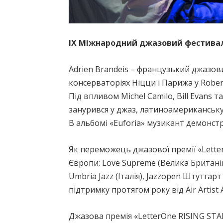
ІХ Міжнародний джазовий фестиваль 
Adrien Brandeis – французький джазови
консерваторіях Ніцци і Парижа у Robert
Під впливом Michel Camilo, Bill Evans 
занурився у джаз, латиноамериканську 
В альбомі «Euforia» музикант демонстр
Як переможець джазової премії «Lett
Європи: Love Supreme (Велика Британія), 
Umbria Jazz (Італія), Jazzopen Штутгарт
підтримку протягом року від Air Artist 
Джазова премія «LetterOne RISING STA