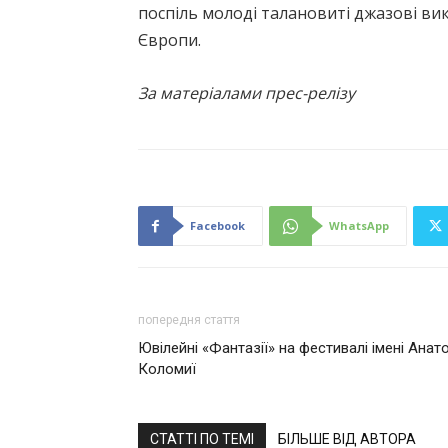
поспіль молоді талановиті джазові ви
Європи.
За матеріалами прес-релізу
Facebook
WhatsApp
попередня стаття
Ювілейні «Фантазії» на фестивалі імені Ана
Коломиї
СТАТТІ ПО ТЕМІ
БІЛЬШЕ ВІД АВТОРА