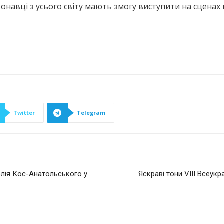
конавці з усього світу мають змогу виступити на сцена
Twitter
Telegram
толія Кос-Анатольського у
Яскраві тони VIII Всеук