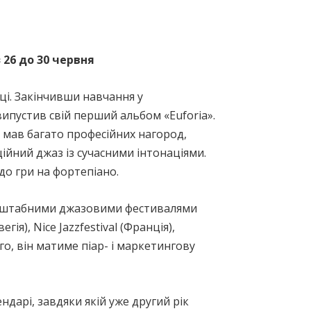
 26 до 30 червня
оці. Закінчивши навчання у
 випустив свій перший альбом «Euforia».
же мав багато професійних нагород,
ійний джаз із сучасними інтонаціями.
до гри на фортепіано.
масштабними джазовими фестивалями
гія), Nice Jazzfestival (Франція),
того, він матиме піар- і маркетингову
арі, завдяки якій уже другий рік