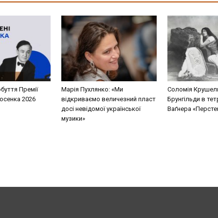
буття Премії
Марія Пухлянко: «Ми
Соломія Крушель
Косенка 2026
відкриваємо величезний пласт
Брунгільди в тет
досі невідомої української
Ваґнера «Перстен
музики»