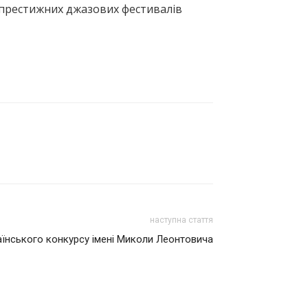
х престижних джазових фестивалів
наступна стаття
раїнського конкурсу імені Миколи Леонтовича