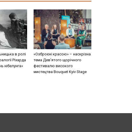
ницька в ролі
«Озброєні красою» – наскрізна
ралогії Ріхарда
тема Дев’ятого щорічного
ь нібелунга»
фестивалю високого
мистецтва Bouquet Kyiv Stage