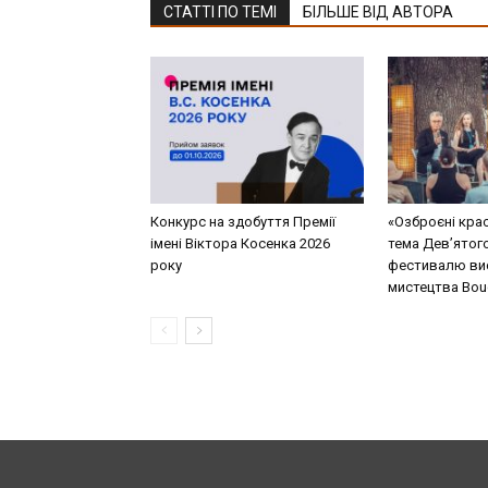
СТАТТІ ПО ТЕМІ
БІЛЬШЕ ВІД АВТОРА
Конкурс на здобуття Премії
«Озброєні кра
імені Віктора Косенка 2026
тема Дев’ятог
року
фестивалю ви
мистецтва Bouq