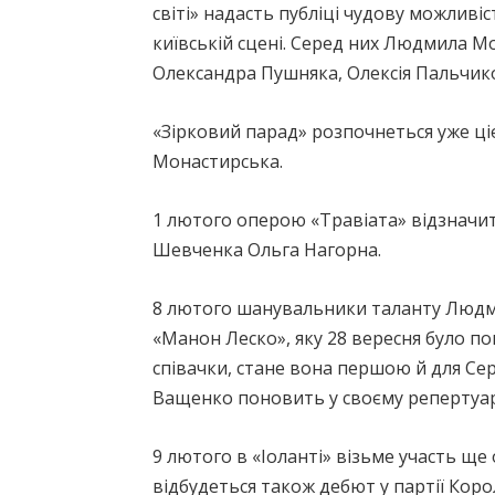
світі» надасть публіці чудову можливіс
київській сцені. Серед них Людмила М
Олександра Пушняка, Олексія Пальчик
«Зірковий парад» розпочнеться уже ці
Монастирська.
1 лютого оперою «Травіата» відзначить
Шевченка Ольга Нагорна.
8 лютого шанувальники таланту Людми
«Манон Леско», яку 28 вересня було по
співачки, стане вона першою й для Сер
Ващенко поновить у своєму репертуар
9 лютого в «Іоланті» візьме участь ще
відбудеться також дебют у партії Коро