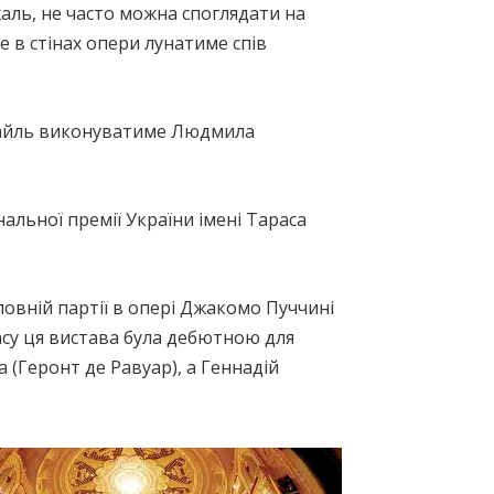
 жаль, не часто можна споглядати на
 в стінах опери лунатиме спів
бігайль виконуватиме Людмила
альної премії України імені Тараса
овній партії в опері Джакомо Пуччині
часу ця вистава була дебютною для
 (Геронт де Равуар), а Геннадій