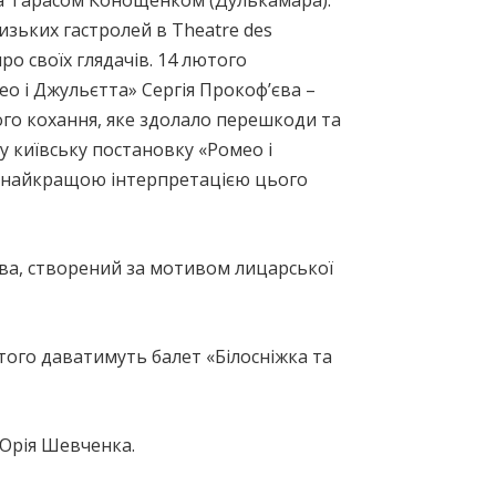
та Тарасом Конощенком (Дулькамара).
изьких гастролей в Theatre des
про своїх глядачів. 14 лютого
о і Джульєтта» Сергія Прокоф’єва –
рого кохання, яке здолало перешкоди та
ку київську постановку «Ромео і
 найкращою інтерпретацією цього
ва, створений за мотивом лицарської
ютого даватимуть балет «Білосніжка та
 Юрія Шевченка.