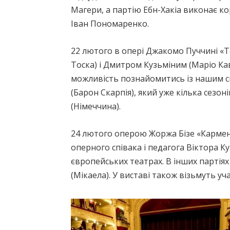
Магери, а партію Ебн-Хакіа виконає к
Іван Пономаренко.
22 лютого в опері Джакомо Пуччині «
Тоска) і Дмитром Кузьміним (Маріо Ка
можливість познайомитись із нашим 
(Барон Скарпія), який уже кілька сезо
(Німеччина).
24 лютого оперою Жоржа Бізе «Кармен»
оперного співака і педагога Віктора 
європейських театрах. В інших партіях
(Мікаела). У виставі також візьмуть уч