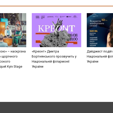
сою» – наскрізна
«Креонт» Дмитра
Дайджест подій 
о щорічного
Бортнянського прозвучить у
Національній філ
сокого
Національній філармонії
України
uet Kyiv Stage
України