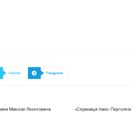
Twitter
Telegram
 імені Миколи Леонтовича
«Cлужниця-пані» Перголезі: