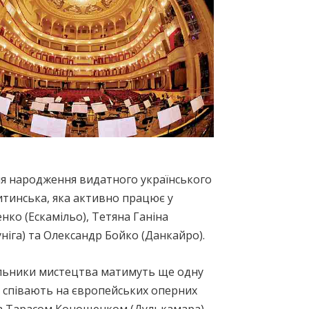
ня народження видатного українського
итинська, яка активно працює у
нко (Ескамільо), Тетяна Ганіна
уніга) та Олександр Бойко (Данкайро).
альники мистецтва матимуть ще одну
і співають на європейських оперних