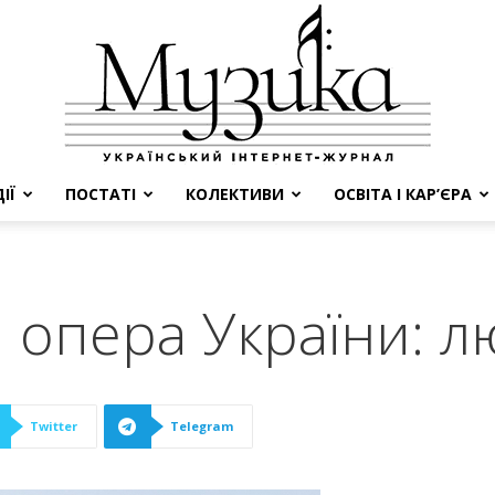
ІЇ
ПОСТАТІ
КОЛЕКТИВИ
ОСВІТА І КАР’ЄРА
МУЗИКА
 опера України: л
Twitter
Telegram