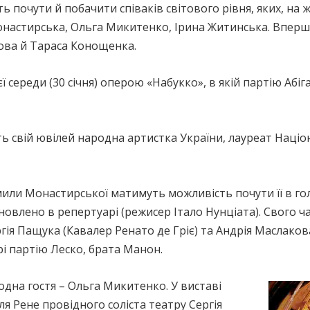
ть почути й побачити співаків світового рівня, яких, на
онастирська, Ольга Микитенко, Ірина Житинська. Вперше
ова й Тараса Конощенка.
єї середи (30 січня) оперою «Набукко», в якій партію А
 свій ювілей народна артистка України, лауреат Націон
ли Монастирської матимуть можливість почути її в гол
новлено в репертуарі (режисер Італо Нунціата). Свого 
гія Пащука (Кавалер Ренато де Гріє) та Андрія Маслакова
і партію Леско, брата Манон.
 одна гостя – Ольга Микитенко. У виставі
ля Рене провідного соліста театру Сергія