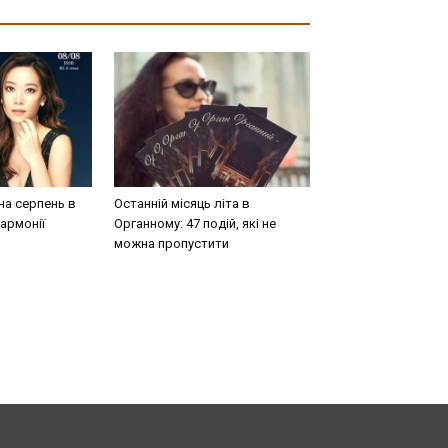
на серпень в
Останній місяць літа в
армонії
Органному: 47 подій, які не
можна пропустити