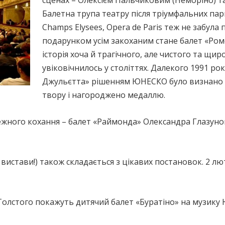
сценах – Олексієм Пальчиковим (Неморіно) 
Балетна трупа театру після тріумфальних пар
Champs Elysees, Opera de Paris теж не забула 
подарунком усім закоханим стане балет «Роме
історія хоча й трагічного, але чистого та щи
увіковічнилось у століттях. Далекого 1991 ро
Джульєтта» рішенням ЮНЕСКО було визнано
твору і нагороджено медаллю.
жного кохання – балет «Раймонда» Олександра Глазуно
 вистави!) також складається з цікавих постановок. 2 л
Толстого покажуть дитячий балет «Буратіно» на музику