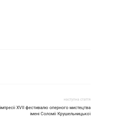
наступна стаття
 iмпресії ХVІІ фестивалю оперного мистецтва
імені Cоломії Крушельницької