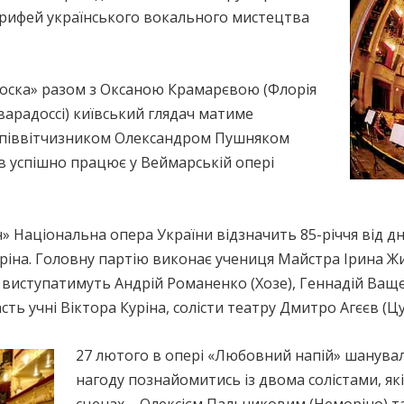
орифей українського вокального мистецтва
Тоска» разом з Оксаною Крамарєвою (Флорія
варадоссі) київський глядач матиме
співвітчизником Олександром Пушняком
нів успішно працює у Веймарській опері
 Національна опера України відзначить 85-річчя від д
Куріна. Головну партію виконає учениця Майстра Ірина Ж
 виступатимуть Андрій Романенко (Хозе), Геннадій Ваще
асть учні Віктора Куріна, солісти театру Дмитро Агєєв (Ц
27 лютого в опері «Любовний напій» шанув
нагоду познайомитись із двома солістами, як