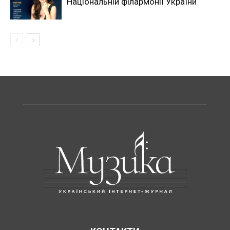
Національній філармонії України