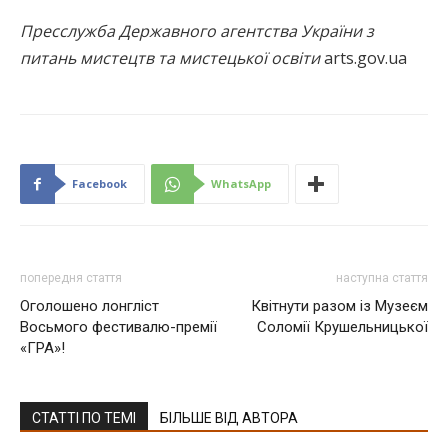
Пресслужба Державного агентства України з
питань мистецтв та мистецької освіти
arts.gov.ua
Facebook
WhatsApp
попередня стаття
наступна стаття
Оголошено лонгліст
Квітнути разом із Музеєм
Восьмого фестивалю-премії
Соломії Крушельницької
«ГРА»!
СТАТТІ ПО ТЕМІ
БІЛЬШЕ ВІД АВТОРА