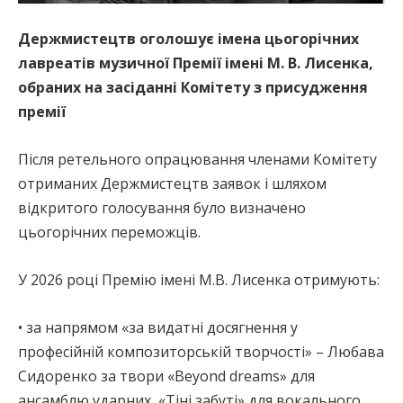
Держмистецтв оголошує імена цьогорічних
лавреатів музичної Премії імені М. В. Лисенка,
обраних на засіданні Комітету з присудження
премії
Після ретельного опрацювання членами Комітету
отриманих Держмистецтв заявок і шляхом
відкритого голосування було визначено
цьогорічних переможців.
У 2026 році Премію імені М.В. Лисенка отримують:
• за напрямом «за видатні досягнення у
професійній композиторській творчості» – Любава
Сидоренко за твори «Beyond dreams» для
ансамблю ударних, «Тіні забуті» для вокального