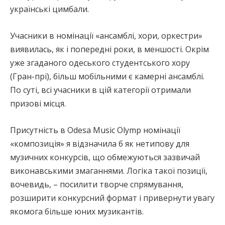
українські цимбали.
Учасники в номінації «ансамблі, хори, оркестри»
виявилась, як і попередні роки, в меншості. Окрім
уже згаданого одеського студентського хору
(Гран-прі), більш мобільними є камерні ансамблі.
По суті, всі учасники в цій категорії отримали
призові місця.
Присутність в Odesa Musiс Olymp номінації
«композиція» я відзначила б як нетипову для
музичних конкурсів, що обмежуються зазвичай
виконавськими змаганнями. Логіка такої позиції,
вочевидь, – посилити творче спрямування,
розширити конкурсний формат і привернути увагу
якомога більше юних музикантів.