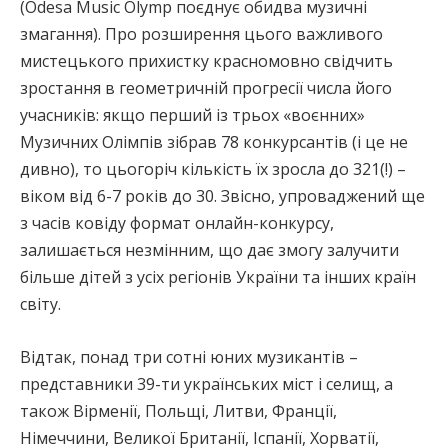
(Odesa Music Olymp поєднує обидва музичні
змагання). Про розширення цього важливого
мистецького прихистку красномовно свідчить
зростання в геометричній прогресії числа його
учасників: якщо перший із трьох «воєнних»
Музичних Олімпів зібрав 78 конкурсантів (і це не
дивно), то цьогоріч кількість їх зросла до 321(!) –
віком від 6-7 років до 30. Звісно, упроваджений ще
з часів ковіду формат онлайн-конкурсу,
залишається незмінним, що дає змогу залучити
більше дітей з усіх регіонів України та інших країн
світу.
Відтак, понад три сотні юних музикантів –
представники 39-ти українських міст і селищ, а
також Вірменії, Польщі, Литви, Франції,
Німеччини, Великої Британії, Іспанії, Хорватії,