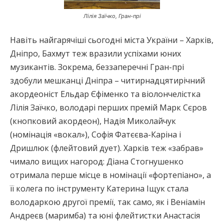
Лілія Заїчко, Гран-прі
Навіть найгарячіші сьогодні міста України – Харків,
Дніпро, Бахмут теж вразили успіхами юних
музикантів. Зокрема, беззаперечні Гран-прі
здобули мешканці Дніпра – читирнадцятирічний
акордеоніст Ельдар Єфіменко та віолончелістка
Лілія Заїчко, володарі перших премій Марк Сєров
(кнопковий акордеон), Надія Миколайчук
(номінація «вокал»), Софія Фатєєва-Каріна і
Дришлюк (флейтовий дует). Харків теж «забрав»
чимало вищих нагород: Діана Стогнушенко
отримала перше місце в номінації «фортепіано», а
її колега по інструменту Катерина Іщук стала
володаркою другої премії, так само, як і Веніамін
Андреєв (маримба) та юні флейтистки Анастасія