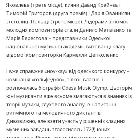
Яковлева (третє місце), кияни Давид Крайнєв і
Тимофій Григоров (друга премія) і Дарія Ованнісян
зі столиці Польщі (третє місце). Лідерами з-поміж
молодих композиторів стали Данило Матвієнко та
Марія Берестова – представники Одеської
національної музичної академії, вихованці класу
відомої композиторки Кармелли Цепколенко.
І вже справжнє «ноу-хау» від одеського конкурсу –
номінація «сольфеджіо», з якої, власне, і
розпочалась біографія Odesa Musiс Olymp. Цьогоріч
юні музиканти вже всьоме змагаються в знаннях із
теорії музики, слухового аналізу, в написанні
ритмічного та мелодичного диктантів.
Дивовижно, але взяти участь у рішенні складних
музичних завдань зголосилось 172(!) юних
теоретиків. Рівень їхньої підготовки вражає: