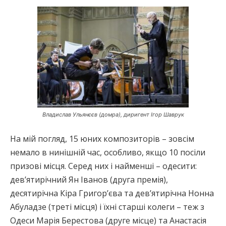
Владислав Ульянєєв (домра), диригент Ігор Шаврук
На мій погляд, 15 юних композиторів – зовсім
немало в нинішній час, особливо, якщо 10 посіли
призові місця. Серед них і найменші – одесити:
дев’ятирічний Ян Іванов (друга премія),
десятирічна Кіра Григор’єва та дев’ятирічна Нонна
Абуладзе (треті місця) і їхні старші колеги – теж з
Одеси Марія Берестова (друге місце) та Анастасія