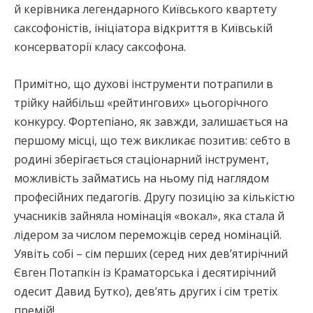
й керівника легендарного Київського квартету
саксофоністів, ініціатора відкриття в Київській
консерваторії класу саксофона.
Примітно, що духові інструменти потрапили в
трійку найбільш «рейтингових» цьогорічного
конкурсу. Фортепіано, як завжди, залишається на
першому місці, що теж викликає позитив: себто в
родині зберігається стаціонарний інструмент,
можливість займатись на ньому під наглядом
професійних педагогів. Другу позицію за кількістю
учасників зайняла номінація «вокал», яка стала й
лідером за числом переможців серед номінацій.
Уявіть собі – сім перших (серед них дев’ятирічний
Євген Потапкін із Краматорська і десятирічний
одесит Давид Бутко), дев’ять других і сім третіх
премій!