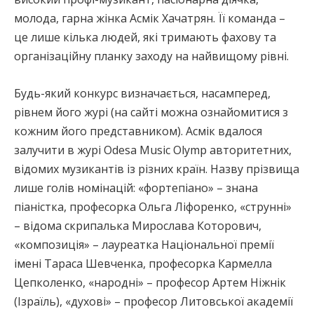
молода, гарна жінка Асмік Хачатрян. Її команда –
це лише кілька людей, які тримають фахову та
організаційну планку заходу на найвищому рівні.
Будь-який конкурс визначається, насамперед,
рівнем його журі (на сайті можна ознайомитися з
кожним його представником). Асмік вдалося
залучити в журі Odesa Musiс Olymp авторитетних,
відомих музикантів із різних країн. Назву прізвища
лише голів номінацій: «фортепіано» – знана
піаністка, професорка Ольга Ліфоренко, «струнні»
– відома скрипалька Мирослава Которович,
«композиція» – лауреатка Національної премії
імені Тараса Шевченка, професорка Кармелла
Цепколенко, «народні» – професор Артем Ніжнік
(Ізраїль), «духові» – професор Литовської академії