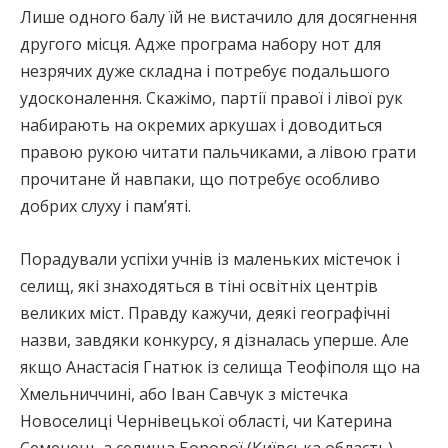
Лише одного балу їй не вистачило для досягнення
другого місця. Адже програма набору нот для
незрячих дуже складна і потребує подальшого
удосконалення. Скажімо, партії правої і лівої рук
набирають на окремих аркушах і доводиться
правою рукою читати пальчиками, а лівою грати
прочитане й навпаки, що потребує особливо
добрих слуху і пам’яті.
Порадували успіхи учнів із маленьких містечок і
селищ, які знаходяться в тіні освітніх центрів
великих міст. Правду кажучи, деякі географічні
назви, завдяки конкурсу, я дізналась уперше. Але
якщо Анастасія Гнатюк із селища Теофіполя що на
Хмельниччині, або Іван Савчук з містечка
Новоселиці Чернівецької області, чи Катерина
Семенець з селища Борової (Київська область),