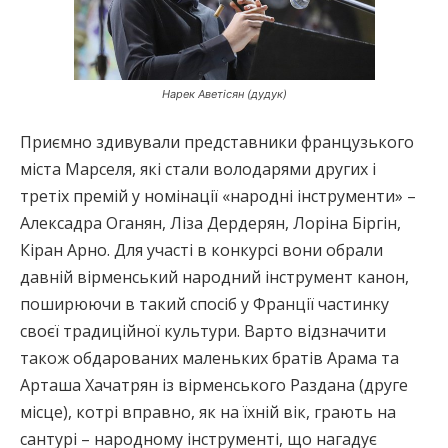
Нарек Аветісян (дудук)
Приємно здивували представники французького
міста Марселя, які стали володарями других і
третіх премій у номінації «народні інструменти» –
Алексадра Оганян, Ліза Дердерян, Лоріна Біргін,
Кіран Арно. Для участі в конкурсі вони обрали
давній вірменський народний інструмент канон,
поширюючи в такий спосіб у Франції частинку
своєї традиційної культури. Варто відзначити
також обдарованих маленьких братів Арама та
Арташа Хачатрян із вірменського Раздана (друге
місце), котрі вправно, як на їхній вік, грають на
сантурі – народному інструменті, що нагадує