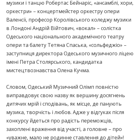
музики і танцю Робертас Бейнаріс, «ансамблі, хори,
оркестри» – концертмейстер оркестру опери
Валенсії, професор Королівського коледжу музики
в Лондоні Андрій Війтович, «вокал» – солістка
Одеського національного академічного театру
опери та балету Тетяна Спаська, «сольфеджіо» –
заступниця директора Одеського музичного ліцею
імені Петра Столярського, кандидатка
мистецтвознавства Олена Кучма.
Словом, Одеський Музичний Олімп повністю
виправдовує свою назву як вершину досягнень
дитячих мрій і сподівань, як місце, де панують
музика, творчість і любов. Адже у відгуках після
конкурсу йдеться про радість переможців,
захоплені враження від участі, а головне – про
«уважне, мало не родинне ставлення до дітей»!