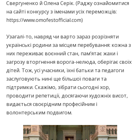
Свергуненко й Олена Серік. (Раджу ознайомитися
на сайті конкурсу з іменами усіх переможців:
https://www.omofestofficial.com)
Узагалі-то, навряд чи варто зараз розрізняти
українські родини за місцем перебування: кожна з
них переживає воєнний стан, пам’ятає жахи і
загрозу вторгнення ворога-нелюда, оберігає своїх
дітей. Тож, усі учасники, їхні батьки та педагоги
заслуговують нині ще більшої поваги та
підтримки. Скажімо, зібрати сьогодні хор,
проводити репетиції, досягаючи художніх висот,
видається своєрідним професійним і
волонтерським подвигом.