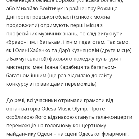
або Михайло Войтичук із райцентру Рожища
Дніпропетровської області (список можна
продовжити) отримують перші місця з
професійних музичних знань, то слід вигукнути
«браво» і їм, і батькам, і їхнім педагогам. Так само,
як і Олені Хабенко та Дар’ї Кузнєцовій (друге місце)
з Бахмутського(!) фахового коледжу культури і
мистецтв імені Івана Карабиця та багатьом-
багатьом іншим (ще раз відсилаю до сайту
конкурсу з прізвищами переможців).
До речі, всі учасники отримали грамоти від
організаторів Odesa Musiс Olymp. Проте
особливою його відзнакою стануть гала-концерти
переможців на головному концертному
майданчику Одеси – на сцені Одеської філармонії,