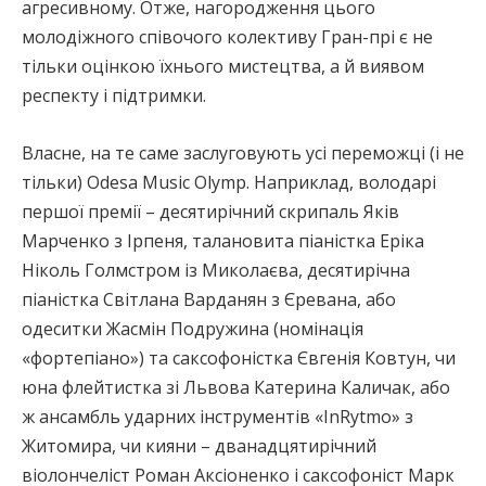
агресивному. Отже, нагородження цього
молодіжного співочого колективу Гран-прі є не
тільки оцінкою їхнього мистецтва, а й виявом
респекту і підтримки.
Власне, на те саме заслуговують усі переможці (і не
тільки) Odesa Music Olymр. Наприклад, володарі
першої премії – десятирічний скрипаль Яків
Марченко з Ірпеня, талановита піаністка Еріка
Ніколь Голмстром із Миколаєва, десятирічна
піаністка Світлана Варданян з Єревана, або
одеситки Жасмін Подружина (номінація
«фортепіано») та саксофоністка Євгенія Ковтун, чи
юна флейтистка зі Львова Катерина Каличак, або
ж ансамбль ударних інструментів «InRytmo» з
Житомира, чи кияни – дванадцятирічний
віолончеліст Роман Аксіоненко і саксофоніст Марк