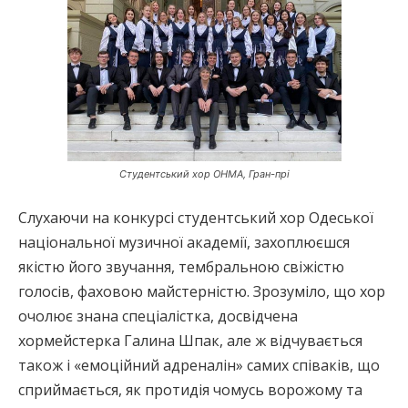
Студентський хор ОНМА, Гран-прі
Слухаючи на конкурсі студентський хор Одеської
національної музичної академії, захоплюєшся
якістю його звучання, тембральною свіжістю
голосів, фаховою майстерністю. Зрозуміло, що хор
очолює знана спеціалістка, досвідчена
хормейстерка Галина Шпак, але ж відчувається
також і «емоційний адреналін» самих співаків, що
сприймається, як протидія чомусь ворожому та