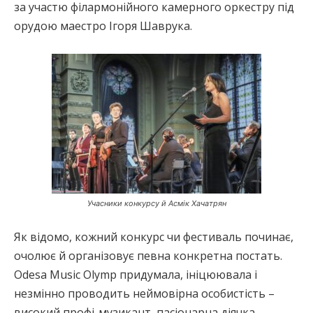
за участю філармонійного камерного оркестру під
орудою маестро Ігоря Шаврука.
Учасники конкурсу й Асмік Хачатрян
Як відомо, кожний конкурс чи фестиваль починає,
очолює й організовує певна конкретна постать.
Odesa Musiс Olymp придумала, ініцюювала і
незмінно проводить неймовірна особистість –
високий профі-музикант, пасіонарна діячка,