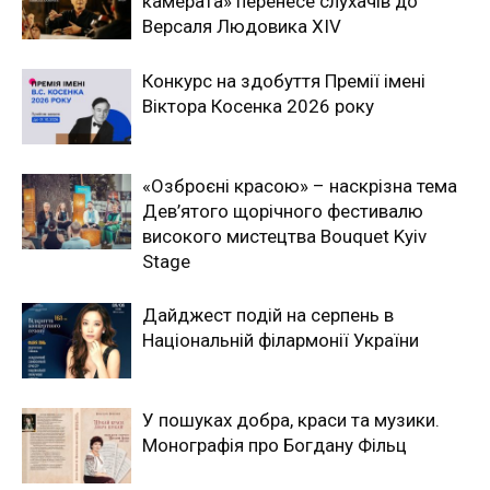
камерата» перенесе слухачів до
Версаля Людовика XIV
Конкурс на здобуття Премії імені
Віктора Косенка 2026 року
«Озброєні красою» – наскрізна тема
Дев’ятого щорічного фестивалю
високого мистецтва Bouquet Kyiv
Stage
Дайджест подій на серпень в
Національній філармонії України
У пошуках добра, краси та музики.
Монографія про Богдану Фільц