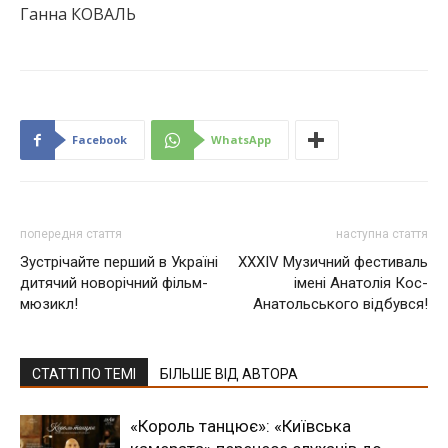
Ганна КОВАЛЬ
Facebook
WhatsApp
попередня стаття
наступна стаття
Зустрічайте перший в Україні
ХХХІV Музичний фестиваль
дитячий новорічний фільм-
імені Анатолія Кос-
мюзикл!
Анатольського відбувся!
СТАТТІ ПО ТЕМІ
БІЛЬШЕ ВІД АВТОРА
«Король танцює»: «Київська