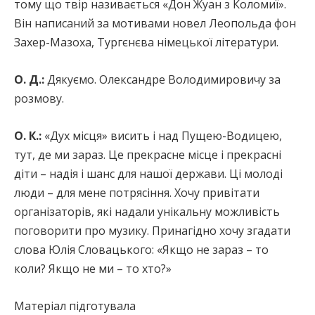
тому що твір називається «Дон Жуан з Коломиї».
Він написаний за мотивами новел Леопольда фон
Захер-Мазоха, Тургєнєва німецької літератури.
О. Д.:
Дякуємо. Олександре Володимировичу за
розмову.
О. К.:
«Дух місця» висить і над Пущею-Водицею,
тут, де ми зараз. Це прекрасне місце і прекрасні
діти – надія і шанс для нашої держави. Ці молоді
люди – для мене потрясіння. Хочу привітати
організаторів, які надали унікальну можливість
поговорити про музику. Принагідно хочу згадати
слова Юлія Словацького: «Якщо не зараз – то
коли? Якщо не ми – то хто?»
Матеріал підготувала