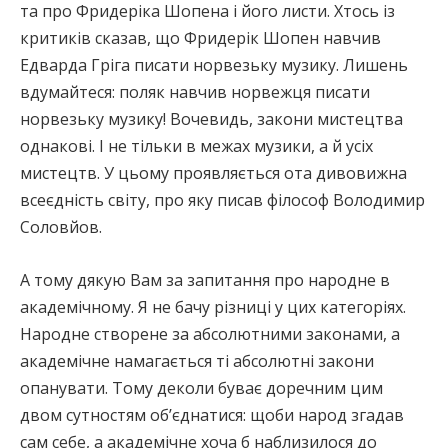
та про Фридеріка Шопена і його листи. Хтось із
критиків сказав, що Фридерік Шопен навчив
Едварда Гріга писати норвезьку музику. Лишень
вдумайтеся: поляк навчив норвежця писати
норвезьку музику! Вочевидь, закони мистецтва
однакові. І не тільки в межах музики, а й усіх
мистецтв. У цьому проявляється ота дивовижна
всеєдність світу, про яку писав філософ Володимир
Соловйов.
А тому дякую Вам за запитання про народне в
академічному. Я не бачу різниці у цих категоріях.
Народне створене за абсолютними законами, а
академічне намагається ті абсолютні закони
опанувати. Тому деколи буває доречним цим
двом сутностям об’єднатися: щоби народ згадав
сам себе, а академічне хоча б наблизилося до