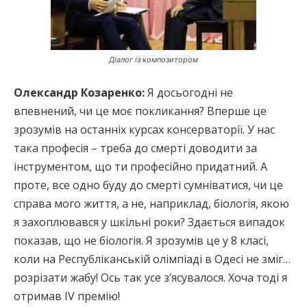
Діалог із композитором
Олександр Козаренко:
Я досьогодні не
впевнений, чи це моє покликання? Вперше це
зрозумів на останніх курсах консерваторії. У нас
така професія – треба до смерті доводити за
інструментом, що ти професійно придатний. А
проте, все одно буду до смерті сумніватися, чи це
справа мого життя, а не, наприклад, біологія, якою
я захоплювався у шкільні роки? Здається випадок
показав, що не біологія. Я зрозумів це у 8 класі,
коли на Республіканській олімпіаді в Одесі не зміг…
розрізати жабу! Ось так усе з’ясувалося. Хоча тоді я
отримав ІV премію!