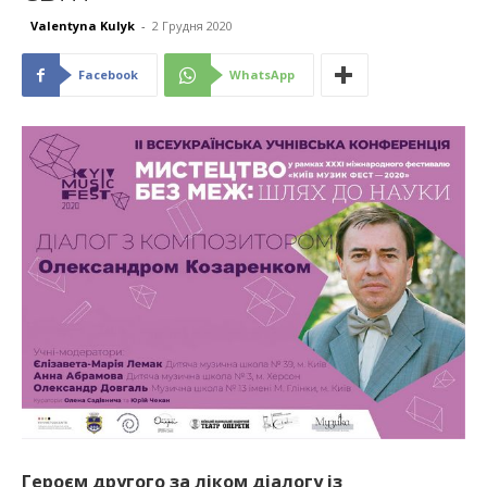
Valentyna Kulyk
-
2 Грудня 2020
Facebook
WhatsApp
Героєм другого за ліком діалогу із