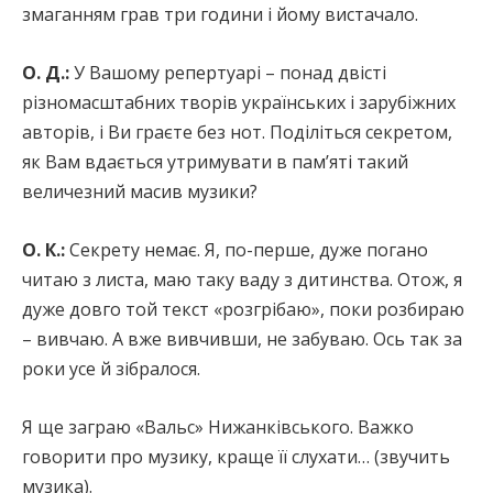
змаганням грав три години і йому вистачало.
О. Д.:
У Вашому репертуарі – понад двісті
різномасштабних творів українських і зарубіжних
авторів, і Ви граєте без нот. Поділіться секретом,
як Вам вдається утримувати в пам’яті такий
величезний масив музики?
О. К.:
Секрету немає. Я, по-перше, дуже погано
читаю з листа, маю таку ваду з дитинства. Отож, я
дуже довго той текст «розгрібаю», поки розбираю
– вивчаю. А вже вивчивши, не забуваю. Ось так за
роки усе й зібралося.
Я ще заграю «Вальс» Нижанківського. Важко
говорити про музику, краще її слухати… (звучить
музика).