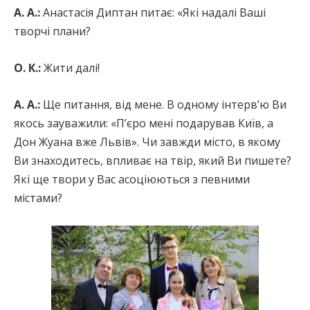
А. А.:
Анастасія Диптан питає: «Які надалі Ваші
творчі плани?
О. К.:
Жити далі!
А. А.:
Ще питання, від мене. В одному інтерв’ю Ви
якось зауважили: «П’єро мені подарував Київ, а
Дон Жуана вже Львів». Чи завжди місто, в якому
Ви знаходитесь, впливає на твір, який Ви пишете?
Які ще твори у Вас асоціюються з певними
містами?