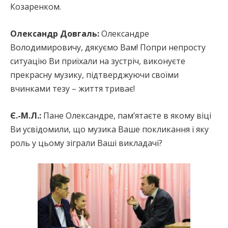
Козаренком.
Олександр Довгаль:
Олександре
Володимировичу, дякуємо Вам! Попри непросту
ситуацію Ви приїхали на зустріч, виконуєте
прекрасну музику, підтверджуючи своїми
вчинками тезу – життя триває!
Є.-М.Л.:
Пане Олександре, пам’ятаєте в якому віці
Ви усвідомили, що музика Ваше покликання і яку
роль у цьому зіграли Ваші викладачі?