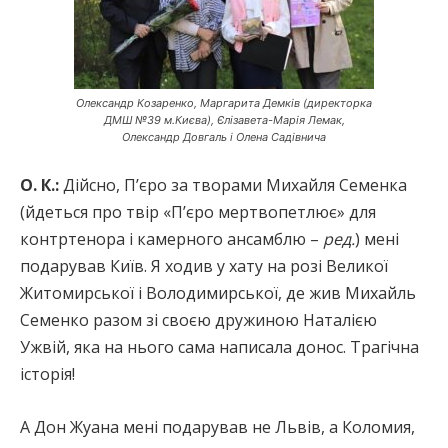
Олександр Козаренко, Маргарита Демків (директорка
ДМШ №39 м.Києва), Єлізавета-Марія Лемак,
Олександр Довгаль і Олена Садівнича
О. К.:
Дійсно, П’єро за творами Михайля Семенка
(йдеться про твір «П’єро мертвопетлює» для
контртенора і камерного ансамблю –
ред.
) мені
подарував Київ. Я ходив у хату на розі Великої
Житомирської і Володимирської, де жив Михайль
Семенко разом зі своєю дружиною Наталією
Ужвій, яка на нього сама написала донос. Трагічна
історія!
А Дон Жуана мені подарував не Львів, а Коломия,