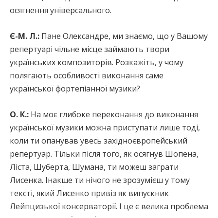
осягнення універсального.
Є-М. Л.:
Пане Олександре, ми знаємо, що у Вашому
репертуарі чільне місце займають твори
українських композиторів. Розкажіть, у чому
полягають особливості виконання саме
української фортепіанної музики?
О. К.:
На моє глибоке переконання до виконання
української музики можна приступати лише тоді,
коли ти опанував увесь західноєвропейський
репертуар. Тільки після того, як осягнув Шопена,
Ліста, Шуберта, Шумана, ти можеш заграти
Лисенка. Інакше ти нічого не зрозумієш у тому
тексті, який Лисенко привіз як випускник
Лейпцизької консерваторії. І це є велика проблема