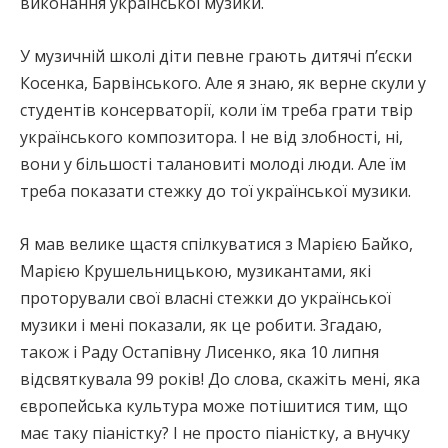
виконання української музики.
У музичній школі діти певне грають дитячі п’єски
Косенка, Барвінського. Але я знаю, як верне скули у
студентів консерваторії, коли їм треба грати твір
українського композитора. І не від злобності, ні,
вони у більшості талановиті молоді люди. Але їм
треба показати стежку до тої української музики.
Я мав велике щастя спілкуватися з Марією Байко,
Марією Крушельницькою, музикантами, які
проторували свої власні стежки до української
музики і мені показали, як це робити. Згадаю,
також і Раду Остапівну Лисенко, яка 10 липня
відсвяткувала 99 років! До слова, скажіть мені, яка
європейська культура може потішитися тим, що
має таку піаністку? І не просто піаністку, а внучку