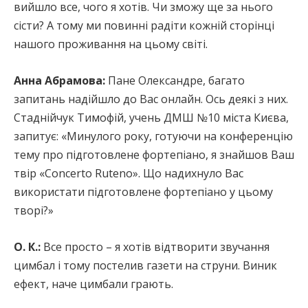
вийшло все, чого я хотів. Чи зможу ще за нього
сісти? А тому ми повинні радіти кожній сторінці
нашого проживання на цьому світі.
Анна Абрамова:
Пане Олександре, багато
запитань надійшло до Вас онлайн. Ось деякі з них.
Стаднійчук Тимофій, учень ДМШ №10 міста Києва,
запитує: «Минулого року, готуючи на конференцію
тему про підготовлене фортепіано, я знайшов Ваш
твір «Concerto Ruteno». Що надихнуло Вас
використати підготовлене фортепіано у цьому
творі?»
О. К.:
Все просто – я хотів відтворити звучання
цимбал і тому постелив газети на струни. Виник
ефект, наче цимбали грають.