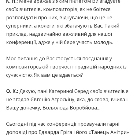
К. Н.:
Мене вражає з яким пієтетом Ви згадуєте
своїх вчителів, композиторів, як не боїтеся
розповідати про них, відчуваючи, що це не
суперники, а колеги, які збагачують Вас. Такий
приклад, надзвичайно важливий для нашої
конференції, адже у ній бере участь молодь.
Моє питання до Вас стосується поєднання у
композиторській творчості традицій народних із
сучасністю. Як вам це вдається?
О. К.:
Дякую, пані Катерино! Серед своїх вчителів я
не згадав Євгенію Агроскіну, яка, до слова, вчила і
Вашу донечку, Всеволода Воробйова…
Сьогодні під час конференції прозвучали гарні
доповіді про Едварда Гріга і його «Танець Анітри»