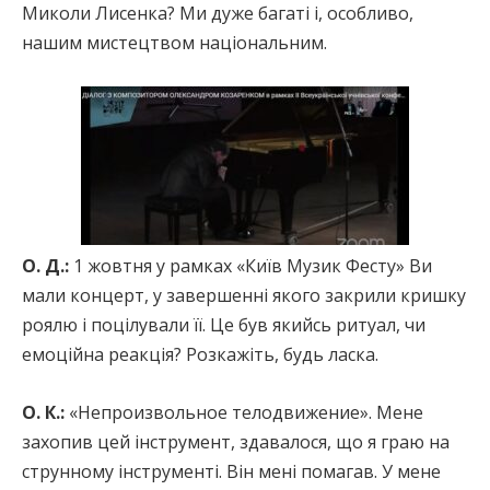
Миколи Лисенка? Ми дуже багаті і, особливо,
нашим мистецтвом національним.
О. Д.:
1 жовтня у рамках «Київ Музик Фесту» Ви
мали концерт, у завершенні якого закрили кришку
роялю і поцілували її. Це був якийсь ритуал, чи
емоційна реакція? Розкажіть, будь ласка.
О. К.:
«Непроизвольное телодвижение». Мене
захопив цей інструмент, здавалося, що я граю на
струнному інструменті. Він мені помагав. У мене