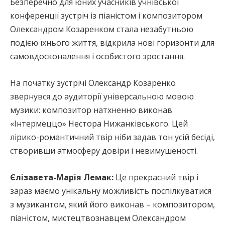
Безперечно для юних учасників учнівської
конференції зустріч із піаністом і композитором
Олександром Козаренком стала незабутньою
подією їхнього життя, відкрила нові горизонти для
самовдосконалення і особистого зростання.
На початку зустрічі Олександр Козаренко
звернувся до аудиторії універсальною мовою
музики: композитор натхненно виконав
«Інтермеццо» Нестора Нижанківського. Цей
лірико-романтичний твір ніби задав тон усій бесіді,
створивши атмосферу довіри і невимушеності.
Єлізавета-Марія Лемак:
Це прекрасний твір і
зараз маємо унікальну можливість поспілкуватися
з музикантом, який його виконав – композитором,
піаністом, мистецтвознавцем Олександром