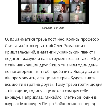
Оффлайн в онлайн
О. К.:
Займатися треба постійно. Колись професор
Львівської консерваторії Олег Романович
Криштальський, видатний український піаніст і
педагог, вказуючи на інструмент казав таке: «Оце
є твій найкращий друг. Якщо ти з ним один день
не поговориш – він тобі пробачить. Якщо два дні –
він промовчить, а якщо вже три – будуть знати
всі, що ти втратив друга». Тому треба грати щодня
– півгодини, годину – це кожен сам для себе
вирішує. Наприклад, Михайло Плетньов, один із
лауреатів конкурсу Петра Чайковського, перед