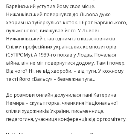
Барвінський уступив йому своє місце.
Нижанківський повернувся до Львова дуже
хворим на туберкульоз кісток. І брат Барвінського,
пульмонолог, вилікував його. У Львові
Нижанківський став одним із співзасновників
Спілки професійних українських композиторів
(СУПРОМу). А 1939-го поїхав у Лодзь. Почалася
війна, він не міг повернутися додому. Там і помер.
Від чого? Ні, не від хвороби, – від туги. У кожному
такті його «Вальсу» – безмежна туга…
До розмови онлайн долучилася пані Катерина
Немира – скульпторка, членкиня Національної
спілки художників України, письменниця,
педагогиня, учасниця конференції від оргкомітету.