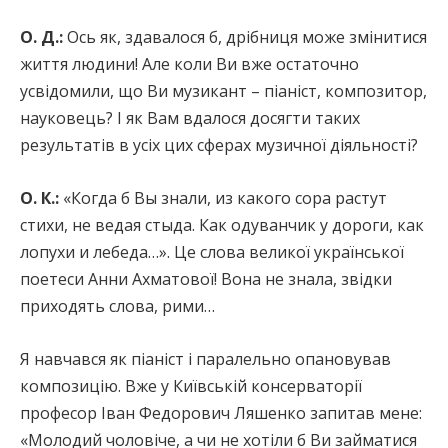
О. Д.:
Ось як, здавалося б, дрібниця може змінитися
життя людини! Але коли Ви вже остаточно
усвідомили, що Ви музикант – піаніст, композитор,
науковець? І як Вам вдалося досягти таких
результатів в усіх цих сферах музичної діяльності?
О. К.:
«Когда б Вы знали, из какого сора растут
стихи, не ведая стыда. Как одуванчик у дороги, как
лопухи и лебеда…». Це слова великої української
поетеси Анни Ахматової! Вона не знала, звідки
приходять слова, рими…
Я навчався як піаніст і паралельно опановував
композицію. Вже у Київській консерваторії
професор Іван Федорович Ляшенко запитав мене:
«Молодий чоловіче, а чи не хотіли б Ви займатися