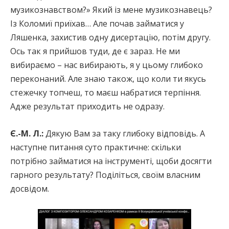
музикознавством?» Який із мене музикознавець?
Із Коломиї приїхав… Але почав займатися у
Ляшенка, захистив одну дисертацію, потім другу.
Ось так я прийшов туди, де є зараз. Не ми
вибираємо – нас вибирають, я у цьому глибоко
переконаний. Але знаю також, що коли ти якусь
стежечку топчеш, то маєш набратися терпіння.
Адже результат приходить не одразу.
Є.-М. Л.:
Дякую Вам за таку глибоку відповідь. А
наступне питання суто практичне: скільки
потрібно займатися на інструменті, щоби досягти
гарного результату? Поділіться, своїм власним
досвідом.