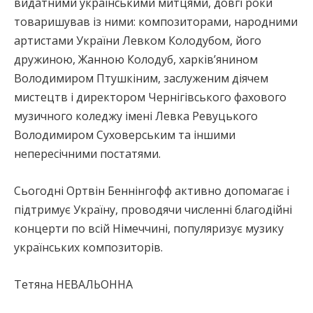
видатними українськими митцями, довгі роки
товаришував із ними: композиторами, народними
артистами України Левком Колодубом, його
дружиною, Жанною Колодуб, харків’янином
Володимиром Птушкіним, заслуженим діячем
мистецтв і директором Чернігівського фахового
музичного коледжу імені Левка Ревуцького
Володимиром Суховерським та іншими
непересічними постатями.
Сьогодні Ортвін Беннінгофф активно допомагає і
підтримує Україну, проводячи численні благодійні
концерти по всій Німеччині, популяризує музику
українських композиторів.
Тетяна НЕВАЛЬОННА