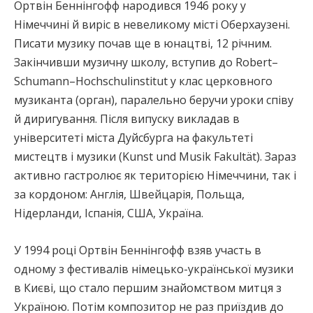
Ортвін Беннінгофф народився 1946 року у
Німеччині й виріс в невеликому місті Оберхаузені.
Писати музику почав ще в юнацтві, 12 річним.
Закінчивши музичну школу, вступив до Robert–
Schumann–Hochschulinstitut у клас церковного
музиканта (орган), паралельно беручи уроки співу
й диригування. Після випуску викладав в
університеті міста Дуйсбурга на факультеті
мистецтв і музики (Kunst und Musik Fakultät). Зараз
активно гастролює як територією Німеччини, так і
за кордоном: Англія, Швейцарія, Польща,
Нідерланди, Іспанія, США, Україна.
У 1994 році Ортвін Беннінгофф взяв участь в
одному з фестивалів німецько-української музики
в Києві, що стало першим знайомством митця з
Україною. Потім композитор не раз приїздив до