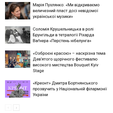
Марія Пухлянко: «Ми відкриваємо
величезний пласт досі невідомої
української музики»
Соломія Крушельницька в ролі
Брунгільди в тетралогії Ріхарда
Ваґнера «Перстень нібелунга»
«Озброєні красою» – наскрізна тема
Дев’ятого щорічного фестивалю
високого мистецтва Bouquet Kyiv
Stage
«Креонт» Дмитра Бортнянського
прозвучить у Національній філармонії
України