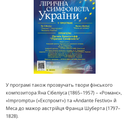
У програмі також прозвучать твори фінського
композитора Яна Сібеліуса (1865–1957) – «Романс»,
«Impromptu» («Експромт») та «Andante Festivo» й
Меса до мажор австрійця Франца Шуберта (1797–
1828).