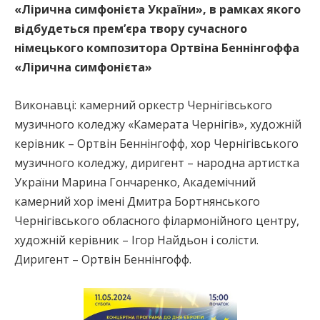
«Лірична симфонієта України», в рамках якого
відбудеться прем’єра твору сучасного
німецького композитора Ортвіна Беннінгоффа
«Лірична симфонієта»
Виконавці: камерний оркестр Чернігівського
музичного коледжу «Камерата Чернігів», художній
керівник – Ортвін Беннінгофф, хор Чернігівського
музичного коледжу, диригент – народна артистка
України Марина Гончаренко, Академічний
камерний хор імені Дмитра Бортнянського
Чернігівського обласного філармонійного центру,
художній керівник – Ігор Найдьон і солісти.
Диригент – Ортвін Беннінгофф.