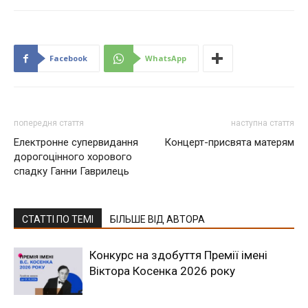
Facebook
WhatsApp
попередня стаття
наступна стаття
Електронне супервидання
Концерт-присвята матерям
дорогоцінного хорового
спадку Ганни Гаврилець
СТАТТІ ПО ТЕМІ
БІЛЬШЕ ВІД АВТОРА
Конкурс на здобуття Премії імені
Віктора Косенка 2026 року