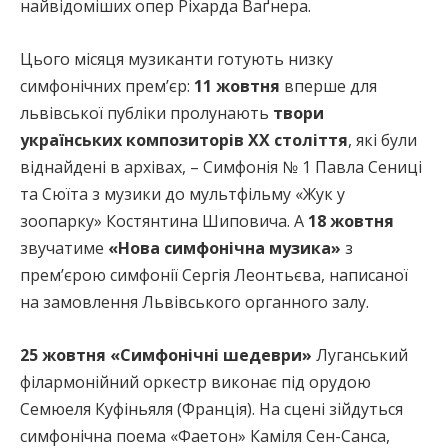
найвідоміших опер Ріхарда Ваґнера.
Цього місяця музиканти готують низку
симфонічних премʼєр:
11 жовтня
вперше для
львівської публіки пролунають
твори
українських композиторів ХХ століття
, які були
віднайдені в архівах, – Симфонія № 1 Павла Сениці
та Сюїта з музики до мультфільму «Жук у
зоопарку» Костянтина Шиповича. А
18 жовтня
звучатиме
«Нова симфонічна музика»
з
премʼєрою симфонії Сергія Леонтьєва, написаної
на замовлення Львівського органного залу.
25 жовтня «Симфонічні шедеври»
Луганський
філармонійний оркестр виконає під орудою
Семюеля Куфіньяля (Франція). На сцені зійдуться
симфонічна поема «Фаетон» Каміля Сен-Санса,