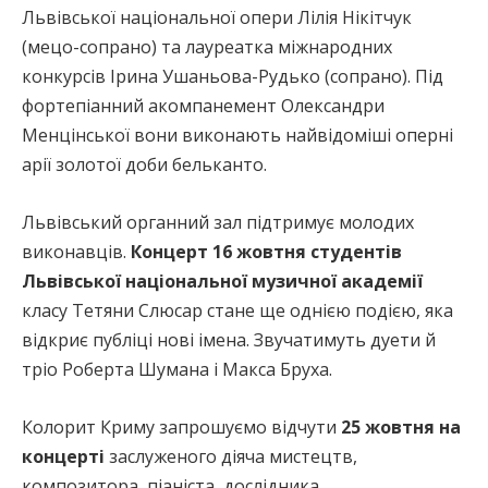
Львівської національної опери Лілія Нікітчук
(мецо-сопрано) та лауреатка міжнародних
конкурсів Ірина Ушаньова-Рудько (сопрано). Під
фортепіанний акомпанемент Олександри
Менцінської вони виконають найвідоміші оперні
арії золотої доби бельканто.
Львівський органний зал підтримує молодих
виконавців.
Концерт 16 жовтня студентів
Львівської національної музичної академії
класу Тетяни Слюсар стане ще однією подією, яка
відкриє публіці нові імена. Звучатимуть дуети й
тріо Роберта Шумана і Макса Бруха.
Колорит Криму запрошуємо відчути
25 жовтня
на
концерті
заслуженого діяча мистецтв,
композитора, піаніста, дослідника