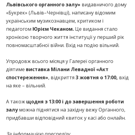
Львівського органного залу»
видавничого дому
«Букрек» (Львів–Чернівці), написану відомим
українським музикознавцем, критиком і
педагогом
Юрієм Чеканом.
Це видання стало
хронікою творчого життя інституції у перший рік
повномасштабної війни. Вхід на подію вільний.
Упродовж всього місяця у Галереї органного
діятиме
виставка Мілани Левадної «Акт
спостереження»
, відкриття
3 жовтня о 17:00,
вхід
на яке – вільний.
А також
щодня з 13:00 і до завершення роботи
залу
можна піднятися на західну вежу Органного,
придбавши відповідний квиток у касі або онлайн.
За інформацією пресрелізу