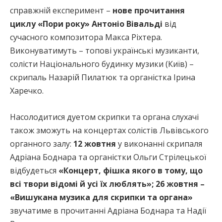
справжній експеримент –
нове прочитання
циклу «Пори року» Антоніо Вівальді
від
сучасного композитора Макса Ріхтера.
Виконуватимуть – топові українські музиканти,
солісти Національного будинку музики (Київ) –
скрипаль Назарій Пилатюк та органістка Ірина
Харечко.
Насолодитися дуетом скрипки та органа слухачі
також зможуть на концертах солістів Львівського
органного залу:
12 жовтня
у виконанні скрипаля
Адріана Боднара та органістки Ольги Стрілецької
відбудеться
«Концерт, фішка якого в тому, що
всі твори відомі й усі їх люблять»; 26 жовтня –
«Вишукана музика для скрипки та органа»
звучатиме в прочитанні Адріана Боднара та Надії