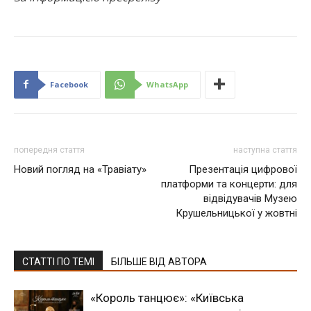
Facebook
WhatsApp
попередня стаття
наступна стаття
Новий погляд на «Травіату»
Презентація цифрової
платформи та концерти: для
відвідувачів Музею
Крушельницької у жовтні
СТАТТІ ПО ТЕМІ
БІЛЬШЕ ВІД АВТОРА
«Король танцює»: «Київська