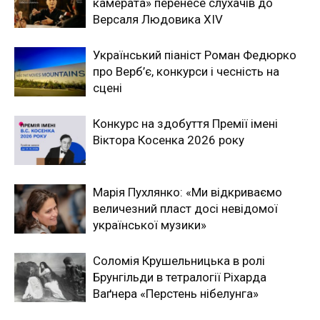
камерата» перенесе слухачів до
Версаля Людовика XIV
Український піаніст Роман Федюрко
про Верб’є, конкурси і чесність на
сцені
Конкурс на здобуття Премії імені
Віктора Косенка 2026 року
Марія Пухлянко: «Ми відкриваємо
величезний пласт досі невідомої
української музики»
Соломія Крушельницька в ролі
Брунгільди в тетралогії Ріхарда
Ваґнера «Перстень нібелунга»