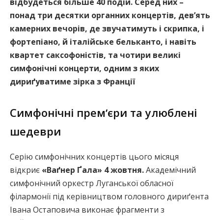
відбудеться більше 40 подій. Серед них –
понад три десятки органних концертів, девʼять
камерних вечорів, де звучатимуть і скрипка, і
фортепіано, й італійське бельканто, і навіть
квартет саксофоністів, та чотири великі
симфонічні концерти, одним з яких
дириґуватиме зірка з Франції
Симфонічні премʼєри та улюблені
шедеври
Серію симфонічних концертів цього місяця
відкриє
«Ваґнер Ґала» 4 жовтня.
Академічний
симфонічний оркестр Луганської обласної
філармонії під керівництвом головного дириґента
Івана Остаповича виконає фрагменти з