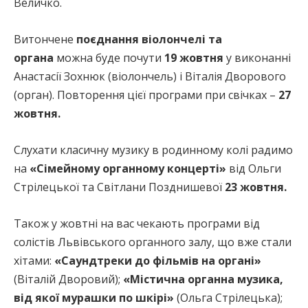
Величко.
Витончене
поєднання віолончелі та
органа
можна буде почути
19 жовтня
у виконанні
Анастасії Зохнюк (віолончель) і Віталія Дворового
(орган). Повторення цієї програми при свічках –
27
жовтня.
Слухати класичну музику в родинному колі радимо
на
«Сімейному органному концерті»
від Ольги
Стрілецької та Світлани Позднишевої
23 жовтня.
Також у жовтні на вас чекають програми від
солістів Львівського органного залу, що вже стали
хітами:
«Саундтреки до фільмів на органі»
(Віталій Дворовий);
«Містична органна музика,
від якої мурашки по шкірі»
(Ольга Стрілецька);