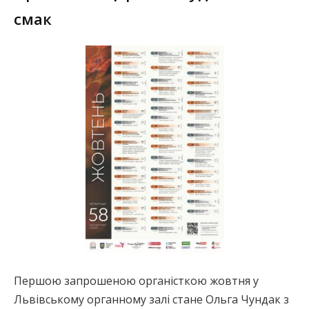
смак
Першою запрошеною органісткою жовтня у
Львівському органному залі стане Ольга Чундак з