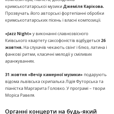
кримськотатарської музики
Джеміля Карікова.
Прозвучать його авторські фортепіанні обробки
кримськотатарських пісень і власні композиції.
«Jazz Night»
у виконанні славнозвісного
Київського квартету саксофоністів відбудеться
26
жовтня.
На слухачів чекають свінг і блюз, латина і
фанкові ритми, класичні мелодії у сміливих
аранжуваннях.
31 жовтня «Вечір камерної музики»
подарують
відома львівська скрипалька Лідія Футорська та
піаністка Маргарита Головко. У програмі – твори
Моріса Равеля.
Органні концерти на будь-який