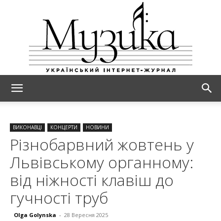
МУЗИКА
ВИКОНАВЦІ
КОНЦЕРТИ
НОВИНИ
Різнобарвний жовтень у
Львівському органному:
від ніжності клавіш до
гучності труб
Olga Golynska
-
28 Вересня 2025