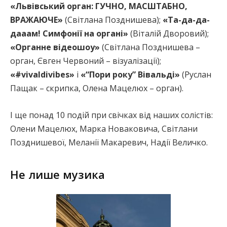
«Львівський орган: ГУЧНО, МАСШТАБНО,
ВРАЖАЮЧЕ»
(Світлана Позднишева);
«Та-да-да-
дааам! Симфонії на органі»
(Віталій Дворовий);
«Органне відеошоу»
(Світлана Позднишевa –
орган, Євген Червоний – візуалізації);
«#vivaldivibes»
і
«“Пори року” Вівальді»
(Руслан
Пащак – скрипка, Олена Мацелюх – орган).
І ще понад 10 подій при свічках від наших солістів:
Олени Мацелюх, Марка Новаковича, Світлани
Позднишевої, Меланії Макаревич, Надії Величко.
Не лише музика