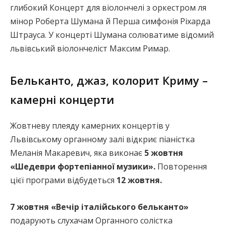
глибокий Концерт для віолончелі з оркестром ля
мінор Роберта Шумана й Перша симфонія Ріхарда
Штрауса. У концерті Шумана солюватиме відомий
львівський віолончеліст Максим Римар.
Бельканто, джаз, колорит Криму –
камерні концерти
Жовтневу плеяду камерних концертів у
Львівському органному залі відкриє піаністка
Меланія Макаревич, яка виконає
5 жовтня
«Шедеври фортепіанної музики».
Повторення
цієї програми відбудеться
12 жовтня.
7 жовтня «Вечір італійського бельканто»
подарують слухачам Органного солістка