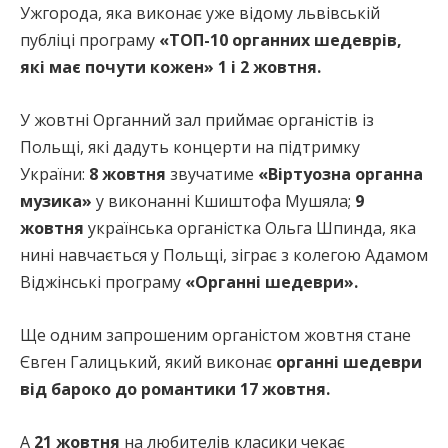
Ужгорода, яка виконає уже відому львівській
публіці програму
«ТОП-10 органних шедеврів,
які має почути кожен» 1 і 2 жовтня.
У жовтні Органний зал приймає органістів із
Польщі, які дадуть концерти на підтримку
України:
8 жовтня
звучатиме
«Віртуозна органна
музика»
у виконанні Кшиштофа Мушяла;
9
жовтня
українська органістка Ольга Шпинда, яка
нині навчається у Польщі, зіграє з колегою Адамом
Віджінські програму
«Органні шедеври».
Ще одним запрошеним органістом жовтня стане
Євген Галицький, який виконає
органні шедеври
від бароко до романтики 17 жовтня.
А
21 жовтня
на любителів класики чекає