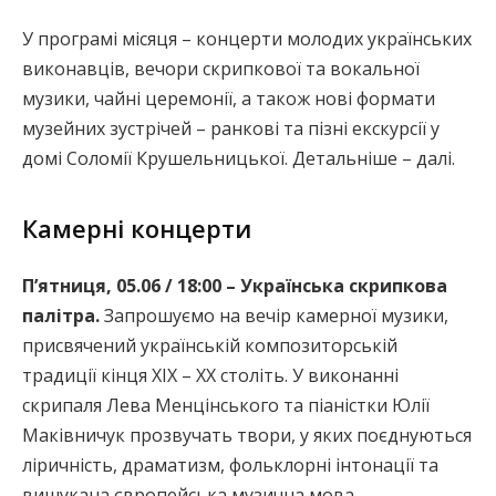
У програмі місяця – концерти молодих українських
виконавців, вечори скрипкової та вокальної
музики, чайні церемонії, а також нові формати
музейних зустрічей – ранкові та пізні екскурсії у
домі Соломії Крушельницької. Детальніше – далі.
Камерні концерти
П’ятниця, 05.06 / 18:00 – Українська скрипкова
палітра.
Запрошуємо на вечір камерної музики,
присвячений українській композиторській
традиції кінця ХІХ – ХХ століть. У виконанні
скрипаля Лева Менцінського та піаністки Юлії
Маківничук прозвучать твори, у яких поєднуються
ліричність, драматизм, фольклорні інтонації та
вишукана європейська музична мова.