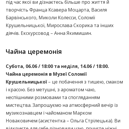
під час якої ви дізнаєтесь більше про життя й
творчість Франца Ксавера Моцарта, Василя
Барвінського, Миколи Колесси, Соломії
Крушельницької, Мирослава Скорика та інших
діячів. Екскурсовод – Анна Якимишин.
Чайна церемонія
Субота, 06.06 / 18:00 та неділя, 14.06 / 18:00.
Чайна церемонія в Музеї Соломії
Крушельницької
– це побачення з тишею, смаком
і красою. Без метушні, з ароматом чаю,
неспішними розмовами та спогляданням
мистецтва. Запрошуємо на атмосферний вечір із
музикознавцем і чайоманом Марком
Новаковичем (асистентка – Ольга Стрілецька). Ви
відкриєте для себе різновиди чаю, почуєте ніжні