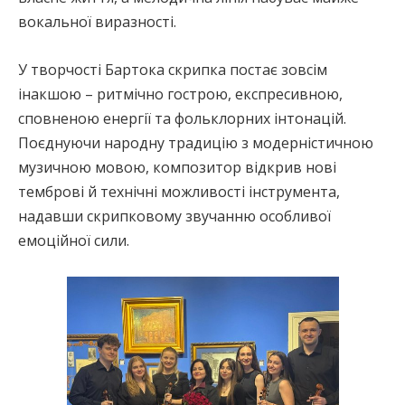
вокальної виразності.
У творчості Бартока скрипка постає зовсім
інакшою – ритмічно гострою, експресивною,
сповненою енергії та фольклорних інтонацій.
Поєднуючи народну традицію з модерністичною
музичною мовою, композитор відкрив нові
темброві й технічні можливості інструмента,
надавши скрипковому звучанню особливої
емоційної сили.