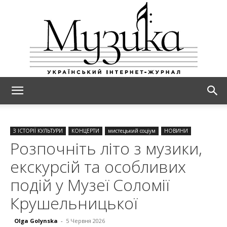
МУЗИКА
З ІСТОРІЇ КУЛЬТУРИ
КОНЦЕРТИ
мистецький соціум
НОВИНИ
Розпочніть літо з музики,
екскурсій та особливих
подій у Музеї Соломії
Крушельницької
Olga Golynska
-
5 Червня 2026