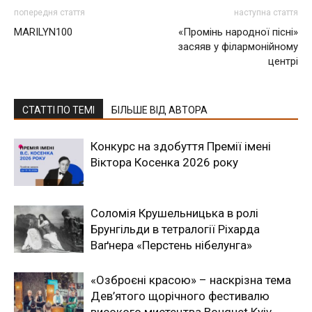
попередня стаття
наступна стаття
MARILYN100
«Промінь народної пісні»
засяяв у філармонійному
центрі
СТАТТІ ПО ТЕМІ
БІЛЬШЕ ВІД АВТОРА
Конкурс на здобуття Премії імені
Віктора Косенка 2026 року
Соломія Крушельницька в ролі
Брунгільди в тетралогії Ріхарда
Ваґнера «Перстень нібелунга»
«Озброєні красою» – наскрізна тема
Дев’ятого щорічного фестивалю
високого мистецтва Bouquet Kyiv