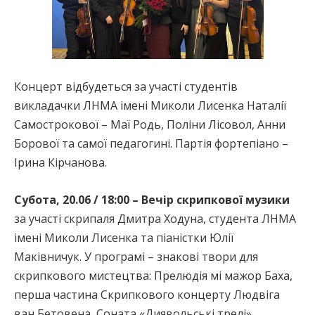
Концерт відбудеться за участі студентів
викладачки ЛНМА імені Миколи Лисенка Наталії
Самострокової – Маї Родь, Поліни Лісовол, Анни
Борової та самої педагогині. Партія фортепіано –
Ірина Кірчанова.
Субота, 20.06 / 18:00 – Вечір скрипкової музики
за участі скрипаля Дмитра Ходуна, студента ЛНМА
імені Миколи Лисенка та піаністки Юлії
Маківничук. У програмі – знакові твори для
скрипкового мистецтва: Прелюдія мі мажор Баха,
перша частина Скрипкового концерту Людвіга
ван Бетовена, Соната «Диявольські трелі»