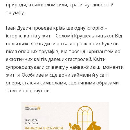
природи, а символом сили, краси, чутливості й
тріумфу.
Іван Дудич проведе крізь ще одну історію –
історію квітів у житті Соломії Крушельницької. Від
польових вінків дитинства до розкішних букетів
після оперних тріумфів, від троянд і хризантем до
екзотичних квітів далеких гастролей. Квіти
супроводжували співачку у найважливіші моменти
життя. Особливе місце вони займали й у світі
опери, стаючи символами, сценічними образами
та мовою почуттів.