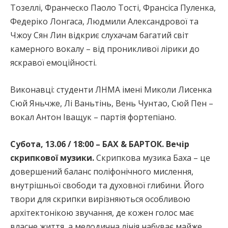
Тозеллі, Франческо Паоло Тості, Франсіса Пуленка,
Федеріко Лонгаса, Людмили Александрової та
Чжоу Сян Лин відкриє слухачам багатий світ
камерного вокалу – від проникливої лірики до
яскравої емоційності.
Виконавці: студенти ЛНМА імені Миколи Лисенка
Сюй Яньчже, Лі Ваньтінь, Вень Чунтао, Сюй Пен –
вокал Антон Іващук – партія фортепіано.
Субота, 13.06 / 18:00 – БАХ & БАРТОК. Вечір
скрипкової музики.
Скрипкова музика Баха – це
довершений баланс поліфонічного мислення,
внутрішньої свободи та духовної глибини. Його
твори для скрипки вирізняються особливою
архітектонікою звучання, де кожен голос має
власне життя, а мелодична лінія набуває майже