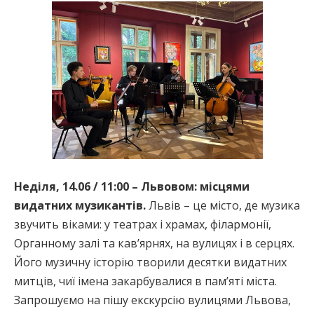
Неділя, 14.06 / 11:00 – Львовом: місцями
видатних музикантів.
Львів – це місто, де музика
звучить віками: у театрах і храмах, філармонії,
Органному залі та кавʼярнях, на вулицях і в серцях.
Його музичну історію творили десятки видатних
митців, чиї імена закарбувалися в пам’яті міста.
Запрошуємо на пішу екскурсію вулицями Львова,