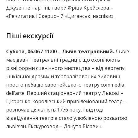
Джузеппе Тартіні, твори Фріца Крейслера –
«Речитатив і Скерцо» й «Циганські наспіви».
Піші екскурсії
Субота, 06.06 / 11:00 – Львів театральний.
Львів
має давні театральні традиції, що охоплюють
різні форми сценічного мистецтва – від вертепу,
«шкільної драми» й театралізованих видовищ
просто неба до європейського театру commedia
dell’arte. Перший стаціонарний театр у Львові –
Цісарсько-королівський привілейований театр –
розпочав діяльність 1776 року, і відтоді
відвідування театрів стало улюбленою розвагою
львів’ян. Екскурсовод – Данута Білавич.