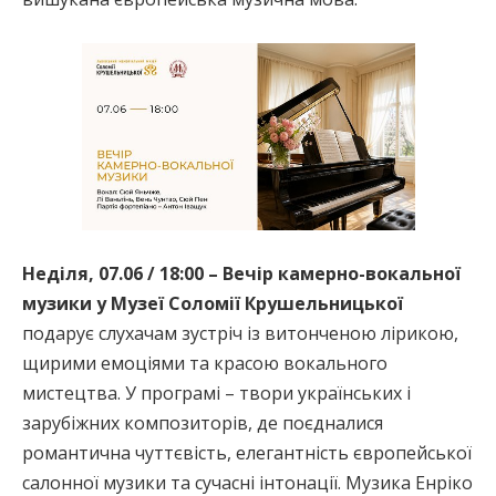
Неділя, 07.06 / 18:00 – Вечір камерно-вокальної
музики у Музеї Соломії Крушельницької
подарує слухачам зустріч із витонченою лірикою,
щирими емоціями та красою вокального
мистецтва. У програмі – твори українських і
зарубіжних композиторів, де поєдналися
романтична чуттєвість, елегантність європейської
салонної музики та сучасні інтонації. Музика Енріко