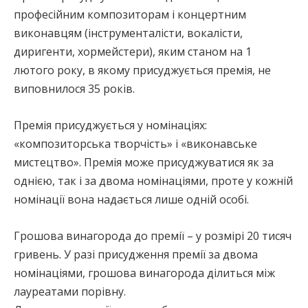
професійним композиторам і концертним
виконавцям (інструменталісти, вокалісти,
диригенти, хормейстери), яким станом на 1
лютого року, в якому присуджується премія, не
виповнилося 35 років.
Премія присуджується у номінаціях:
«композиторська творчість» і «виконавське
мистецтво». Премія може присуджуватися як за
однією, так і за двома номінаціями, проте у кожній
номінації вона надається лише одній особі.
Грошова винагорода до премії – у розмірі 20 тисяч
гривень. У разі присудження премії за двома
номінаціями, грошова винагорода ділиться між
лауреатами порівну.