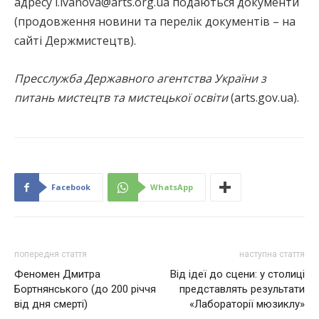
адресу l.ivanova@arts.org.ua подаються документи
(продовження новини та перелік документів – на
сайті Держмистецтв).
Пресслужба Державного агентства України з
питань мистецтв та мистецької освіти
(arts.gov.ua).
Facebook
WhatsApp
попередня стаття
наступна стаття
Феномен Дмитра
Від ідеї до сцени: у столиці
Бортнянського (до 200 річчя
представлять результати
від дня смерті)
«Лабораторії мюзиклу»