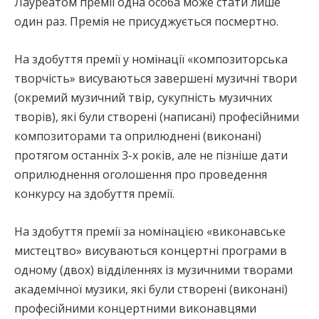
Лауреатом премії одна особа може стати лише
один раз. Премія не присуджується посмертно.
На здобуття премії у номінації «композиторська
творчість» висуваються завершені музичні твори
(окремий музичний твір, сукупність музичних
творів), які були створені (написані) професійними
композиторами та оприлюднені (виконані)
протягом останніх 3-х років, але не пізніше дати
оприлюднення оголошення про проведення
конкурсу на здобуття премії.
На здобуття премії за номінацією «виконавське
мистецтво» висуваються концертні програми в
одному (двох) відділеннях із музичними творами
академічної музики, які були створені (виконані)
професійними концертними виконавцями