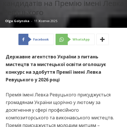
кандидатів на Премію імені Левка
Ревуцького
Olga Golynska
-
11 Жовтня 2025
Facebook
WhatsApp
Державне агентство України з питань
мистецтв та мистецької освіти оголошує
конкурс на здобуття Премії імені Левка
Ревуцького у 2026 році
Премія імені Левка Ревуцького присуджується
громадянам України щорічно у лютому за
досягнення у сфері професійного
композиторського та виконавського мистецтв.
Премія присуджується молодим митцям –