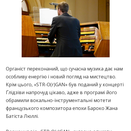
Органіст переконаний, що сучасна музика дає нам
особливу енергію і новий погляд на мистецтво.
Крім цього, «STR-O(r)GAN» був поданий у концерті
Ґлідзіви напрочуд цікаво, адже в програмі його
обрамили вокально-інструментальні мотети
французького композитора епохи Бароко Жана
Батіста Люллі.