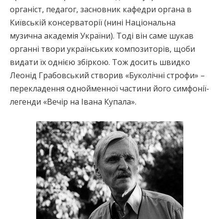
органіст, педагог, засновник кафедри органа в
Київській консерваторії (нині Національна
музична академія України). Тоді він саме шукав
органні твори українських композиторів, щоби
видати їх однією збіркою. Тож досить швидко
Леонід Грабовський створив «Буколічні строфи» –
перекладення однойменної частини його симфонії-
легенди «Вечір на Івана Купала».