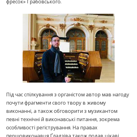
фресок» Грабовського.
Під час спілкування з органістом автор мав нагоду
почути фрагменти свого твору в живому
виконанні, а також обговорити з музикантом
певні технічні й виконавські питання, зокрема
особливості регістрування. На правах
першовиконавця Ґладзіва також подав цікаві