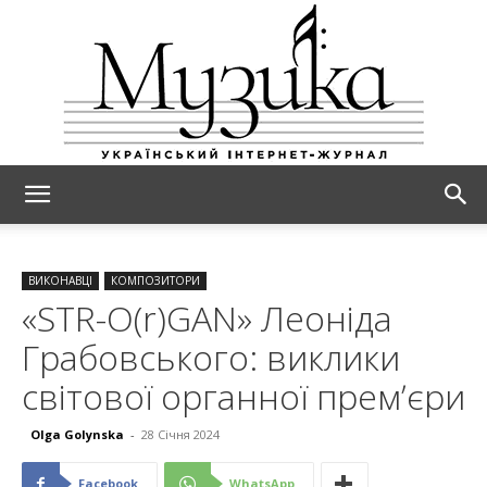
МУЗИКА
ВИКОНАВЦІ
КОМПОЗИТОРИ
«STR-O(r)GAN» Леоніда
Грабовського: виклики
світової органної премʼєри
Olga Golynska
-
28 Січня 2024
Facebook
WhatsApp