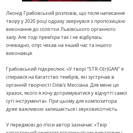
Леонід Грабовський розповів, що після написання
твору у 2020 році одразу звернувся з пропозицією
виконання до солістки Львівського органного
залу. Але тоді премʼєра так і не відбулась:
очевидно, опус чекав на інший час та іншого
виконавця.
Грабовський підкреслює: «У творі “STR-O(r)GAN” я
спирався на багатство тембрів, які зустрічав в
органній творчості Олівʼє Мессіана. Для мене це
зразок, якого я хочу дотримуватися у відчутті самої
суті інструмента». При цьому для композитора
дуже важливою залишається і звуковисотність.
У передмові до пʼєси автор зазначає: «Твір
характерний ужитком різноманітних виразових і