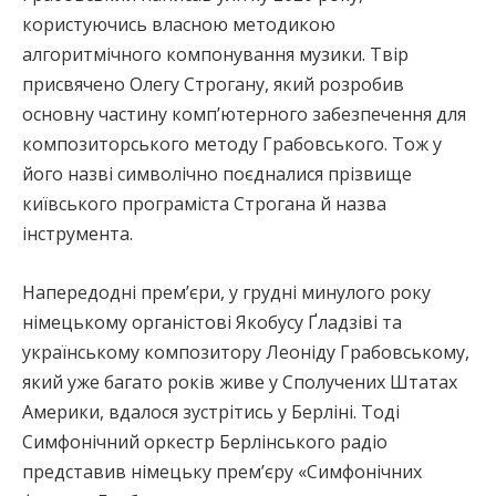
користуючись власною методикою
алгоритмічного компонування музики. Твір
присвячено Олегу Строгану, який розробив
основну частину компʼютерного забезпечення для
композиторського методу Грабовського. Тож у
його назві символічно поєдналися прізвище
київського програміста Строгана й назва
інструмента.
Напередодні премʼєри, у грудні минулого року
німецькому органістові Якобусу Ґладзіві та
українському композитору Леоніду Грабовському,
який уже багато років живе у Сполучених Штатах
Америки, вдалося зустрітись у Берліні. Тоді
Симфонічний оркестр Берлінського радіо
представив німецьку премʼєру «Симфонічних