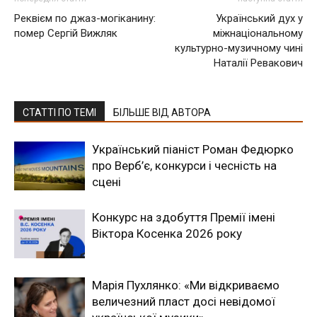
Реквієм по джаз-могіканину:
Український дух у
помер Сергій Вижляк
міжнаціональному
культурно-музичному чині
Наталії Ревакович
СТАТТІ ПО ТЕМІ
БІЛЬШЕ ВІД АВТОРА
Український піаніст Роман Федюрко
про Верб’є, конкурси і чесність на
сцені
Конкурс на здобуття Премії імені
Віктора Косенка 2026 року
Марія Пухлянко: «Ми відкриваємо
величезний пласт досі невідомої