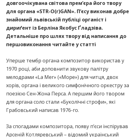
довгоочікувана світова премʼєра його твору
для органа «STR-O(r)GAN». Пʼєсу виконав добре
знайомий львівській публіці органіст і
дириґент із Берліна Якобус Ґладзіва.
Детальніше про шлях твору від написання до
першовиконання читайте у статті
Уперше тембр органа композитор використав у
1970 році, аби доповнити звукову палітру
мелодрами «La Mer» («Море») для читця, двох
хорів, органа і великого симфонічного оркестру за
поезією Сен-Жона Перса. А першим його твором
для органа соло стали «Буколічні строфи», які
Грабовський написав 1976-го.
За спогадами композитора, появу пʼєси інспірував
Арсеній Котляревський – відомий український