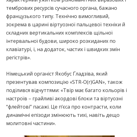
тембрових ресурсів сучасного органа, бажано
французького типу. Технічно вимогливий,
зокрема в царині віртуозної пальцевої техніки й
складних вертикальних комплексів щільної
інтервальної будови, широко розкиданих по
клавіатурі, і, на додаток, частих і швидких змін
регістрів».
Німецький органіст Якобус Ґладзіва, який
презентував композицію «STR-O(r)GAN», також
поділився відчуттями: «Твір має багато кольорів і
настроїв – грайливі акордові блоки та віртуозні
“флейтові” пасажі. Це пʼєса про контрасти, коли
динамічні епізоди змінюють тихі, навіть дещо
молитовні частини».