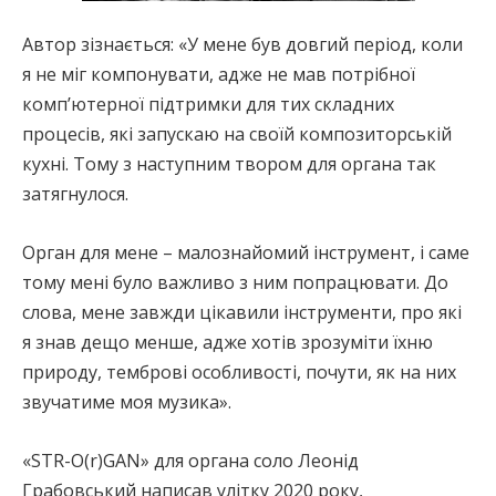
Автор зізнається: «У мене був довгий період, коли
я не міг компонувати, адже не мав потрібної
компʼютерної підтримки для тих складних
процесів, які запускаю на своїй композиторській
кухні. Тому з наступним твором для органа так
затягнулося.
Орган для мене – малознайомий інструмент, і саме
тому мені було важливо з ним попрацювати. До
слова, мене завжди цікавили інструменти, про які
я знав дещо менше, адже хотів зрозуміти їхню
природу, темброві особливості, почути, як на них
звучатиме моя музика».
«STR-O(r)GAN» для органа соло Леонід
Грабовський написав улітку 2020 року,