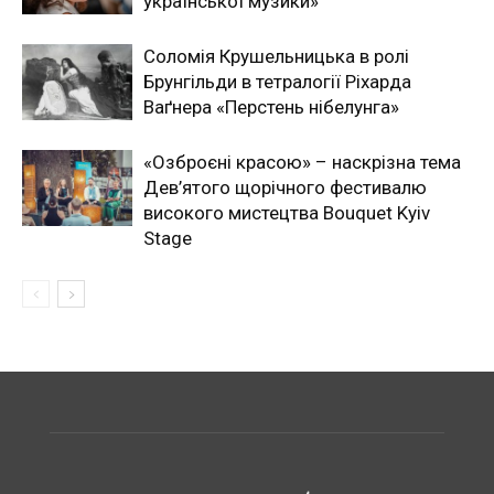
української музики»
Соломія Крушельницька в ролі
Брунгільди в тетралогії Ріхарда
Ваґнера «Перстень нібелунга»
«Озброєні красою» – наскрізна тема
Дев’ятого щорічного фестивалю
високого мистецтва Bouquet Kyiv
Stage