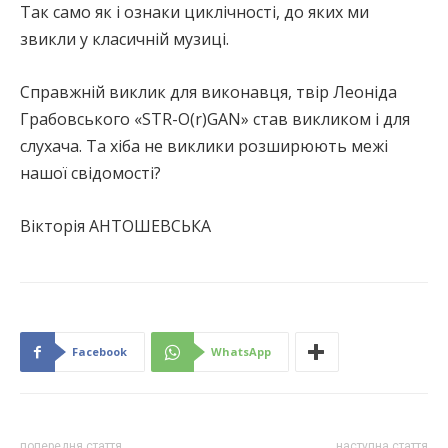
Так само як і ознаки циклічності, до яких ми
звикли у класичній музиці.
Справжній виклик для виконавця, твір Леоніда
Грабовського «STR-O(r)GAN» став викликом і для
слухача. Та хіба не виклики розширюють межі
нашої свідомості?
Вікторія АНТОШЕВСЬКА
Facebook
WhatsApp
попередня стаття
наступна стаття