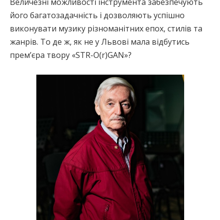
Величезні можливості інструмента забезпечують
його багатозадачність і дозволяють успішно
виконувати музику різноманітних епох, стилів та
жанрів. То де ж, як не у Львові мала відбутись
премʼєра твору «STR-O(r)GAN»?