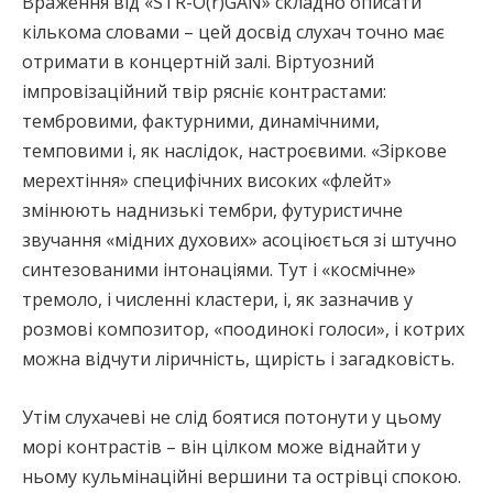
Враження від «STR-O(r)GAN» складно описати
кількома словами – цей досвід слухач точно має
отримати в концертній залі. Віртуозний
імпровізаційний твір рясніє контрастами:
тембровими, фактурними, динамічними,
темповими і, як наслідок, настроєвими. «Зіркове
мерехтіння» специфічних високих «флейт»
змінюють наднизькі тембри, футуристичне
звучання «мідних духових» асоціюється зі штучно
синтезованими інтонаціями. Тут і «космічне»
тремоло, і численні кластери, і, як зазначив у
розмові композитор, «поодинокі голоси», і котрих
можна відчути ліричність, щирість і загадковість.
Утім слухачеві не слід боятися потонути у цьому
морі контрастів – він цілком може віднайти у
ньому кульмінаційні вершини та острівці спокою.